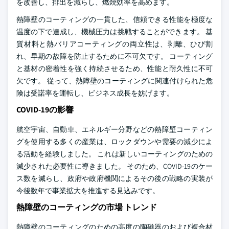
を改善し、排出を減らし、燃焼効率を高めます。
熱障壁のコーティングの一貫した、信頼できる性能を極度な
温度の下で達成し、機械圧力は挑戦することができます。 基
質材料と熱バリアコーティングの両立性は、剥離、ひび割
れ、早期の故障を防止するために不可欠です。 コーティング
と基材の密着性を強く持続させるため、性能と耐久性に不可
欠です。 従って、熱障壁のコーティングに関連付けられた危
険は受諾率を運転し、ビジネス成長を妨げます。
COVID-19の影響
航空宇宙、自動車、エネルギー分野などの熱障壁コーティン
グを使用する多くの産業は、ロックダウンや需要の減少によ
る活動を経験しました。 これは新しいコーティングのための
減少された必要性に導きました。 そのため、COVID-19のケー
ス数を減らし、政府や政府機関によるその後の戦略の実装が
今後数年で事業拡大を推進する見込みです。
熱障壁のコーティングの市場 トレンド
熱障壁のコーティングのための高度の陶磁器のおよび複合材