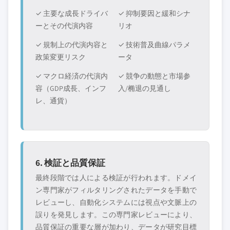
✓ 主要な成長ドライバ
✓ 抑制要因と緩和シナ
ーとその代演内容
リオ
✓ 規制上の代演内容と
✓ 技術普及曲線パラメ
政策変更リスク
ータ
✓ マクロ経済の代演内
✓ 競争の動態と市場参
容（GDP成長、インフ
入/椭退の見通し
レ、通貨）
6. 検証と品質保証
最終段階では人による検証が行われます。ドメイ
ン専門家がフィルタリングされたデータを手動で
レビューし、自動化システムには視点や文脈上の
誤りを発見します。この専門家レビューにより、
品質保証の重要な層が加わり、データが研究目標