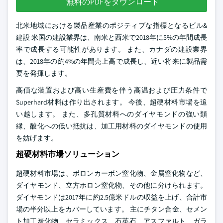
無料のPDFをダウンロード
北米地域における製品産業のポジティブな指標となるビル&
建設 米国の建設業界は、南米と西米で2018年に5%の年間成長
率で成長する可能性があります。 また、カナダの建設業界
は、2018年の約4%の年間売上高で成長し、近い将来に製品需
要を発揮します。
高価な装置および高い生産費を伴う高温および圧力条件で
Superhard材料は作り出されます。 今後、超硬材料市場を追
い越します。 また、多孔質材料へのダイヤモンドの強い類
縁、酸化への低い抵抗は、加工用材料のダイヤモンドの使用
を妨げます。
超硬材料市場ソリューション
超硬材料市場は、ボロンカーボン窒化物、金属窒化物など、
ダイヤモンド、立方ホロン窒化物、その他に分けられます。
ダイヤモンドは2017年に約2.5億米ドルの収益を上げ、合計市
場の半分以上をカバーしています。 主にチタン合金、セメン
ト加工炭化物、セラミックス、石英石、アスファルト、ガラ