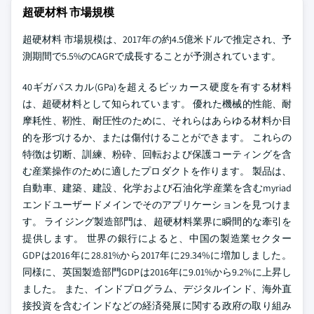
超硬材料 市場規模
超硬材料 市場規模は、2017年の約4.5億米ドルで推定され、予
測期間で5.5%のCAGRで成長することが予測されています。
40ギガパスカル(GPa)を超えるビッカース硬度を有する材料
は、超硬材料として知られています。 優れた機械的性能、耐
摩耗性、靭性、耐圧性のために、それらはあらゆる材料か目
的を形づけるか、または傷付けることができます。 これらの
特徴は切断、訓練、粉砕、回転および保護コーティングを含
む産業操作のために適したプロダクトを作ります。 製品は、
自動車、建築、建設、化学および石油化学産業を含むmyriad
エンドユーザードメインでそのアプリケーションを見つけま
す。 ライジング製造部門は、超硬材料業界に瞬間的な牽引を
提供します。 世界の銀行によると、中国の製造業セクター
GDPは2016年に28.81%から2017年に29.34%に増加しました。
同様に、英国製造部門GDPは2016年に9.01%から9.2%に上昇し
ました。 また、インドプログラム、デジタルインド、海外直
接投資を含むインドなどの経済発展に関する政府の取り組み