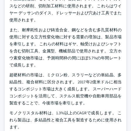
スなどの研削、切削加工材料に使用されます。 これらはワイ
ヤー デッサンのダイス、ドレッサーおよび穴あけ工具でまた
使用されます。
また、耐摩耗性および鋳造合金、鋼などを含む多孔質材料の
使用に対する立方性窒化物に対する需要の増加は、製品市場
を牽引します。 これらの材料はギヤ、軸受けおよびシャフト
を含む切削工具、金属型、機械部品で使用されます。 立方ホ
ウ素窒化物市場は、予測時間枠の間にほぼ5.7%の年間レート
で成長します。
超硬材料の市場は、ミクロン粉、スラリーなどの単結晶、多
結晶性、複合材料に区分されます。 2017年2億米ドルに相当
するコンポジット市場は大きく成長します。 スーパーハード
コンポジットを活用して、ステルス航空機や自動車用部品を
製造することで、今後市場を牽引します。
モノクリスタル材料は、1.3%以上のCAGRで成長します。 こ
れら製品は、多結晶性と複合工具を製造するために使用され
ます。