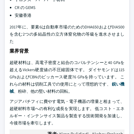
CR の GEMS
安徽香港
2017年に、要素6は自動車市場のためのDHA650およびDIA500
を含む2つの多結晶性の立方体窒化物の等級を進水させまし
た
業界背景
超硬材料は、高電子密度と結合のコバルテンシーと40 GPaを
超えるVickers硬度値の不圧縮固体です。 ダイヤモンドは115
GPaおよびCBNのビッカース硬度76 GPaを持っています。 こ
れらの材料は切削工具での使用にとって理想的です、
鋭い機
械
、粉砕、他の堅い材料の回転。
アジアパチフィに費やす電気・電子機器の増量と相まって、
超硬材料市場への有利な成長を実現します。 低コスト・エネ
ルギー・インテンサイス製品を製造する技術開発を加速し、
今後市場を牽引します。