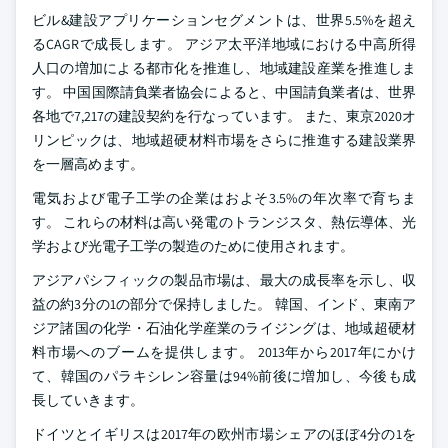
ビル&建設アプリケーションセグメントは、世界5.5%を超え
るCAGRで成長します。 アジア太平洋地域における中高所得
人口の増加による都市化を推進し、地域建設産業を推進しま
す。 中国国際請負業者協会によると、中国請負業者は、世界
各地で7,217の建設契約を行なっています。 また、東京2020オ
リンピックは、地域超硬材料市場をさらに推進する建設業界
を一層高めます。
電気および電子工学の企業はおよそ3.5%の年次率で育ちま
す。 これらの材料は高い発電のトランジスタ、熱伝導体、光
学および光電子工学の製造のために使用されます。
アジアパシフィックの製品市場は、最大の成長率を示し、収
益の約3分の1の部分で保持しました。 韓国、インド、東南ア
ジア諸国の化学・石油化学産業のライジングは、地域超硬材
料市場へのブームを提供します。 2013年から2017年にかけ
て、韓国のパラキシレン容量は94%前後に増加し、今後も成
長していきます。
ドイツとイギリスは2017年の欧州市場シェアのほぼ4分の1を