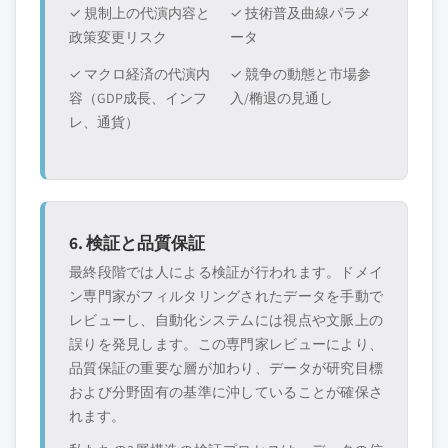
✓ 規制上の代演内容と
✓ 技術普及曲線パラメ
政策変更リスク
ータ
✓ マクロ経済の代演内
✓ 競争の動態と市場参
容（GDP成長、インフ
入/椭退の見通し
レ、通貨）
6. 検証と品質保証
最終段階では人による検証が行われます。ドメイ
ン専門家がフィルタリングされたデータを手動で
レビューし、自動化システムには視点や文脈上の
誤りを発見します。この専門家レビューにより、
品質保証の重要な層が加わり、データが研究目標
および分野固有の基準に沖していることが確保さ
れます。