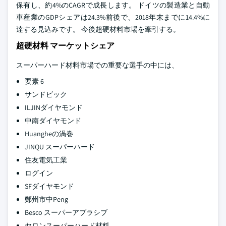
保有し、約4%のCAGRで成長します。 ドイツの製造業と自動
車産業のGDPシェアは24.3%前後で、2018年末までに14.4%に
達する見込みです。 今後超硬材料市場を牽引する。
超硬材料 マーケットシェア
スーパーハード材料市場での重要な選手の中には、
要素 6
サンドビック
ILJINダイヤモンド
中南ダイヤモンド
Huangheの渦巻
JINQU スーパーハード
住友電気工業
ログイン
SFダイヤモンド
鄭州市中Peng
Besco スーパーアブラシブ
ヤロンスーパーハード材料