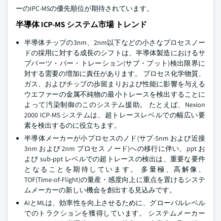
ーのIPC-MSの優先順位が期待されています。
半導体 ICP-MS システム市場 トレンド
半導体チップの3nm、2nm以下などの小さなプロセスノー
ドの採用に対する成長のシフトは、半導体製造におけるサ
ブパーツ・パー・トレーション(サブ・プット)検出限界に
対する需要の増加に責任があります。 プロセス化学物質、
ガス、およびチップの歩留まりおよび性能に影響を与える
ウエファーの金属不純物の最小トレースを検出することに
よって汚染制御のこのシステム援助。 たとえば、Nexion
2000 ICP-MS システムは、超トレースレベルでの幅広い要
素を検出するのに役立ちます。
半導体メーカーが小プロセスのノド(サブ-5nm および近接
3nm および 2nm プロセス ノード)への移行に伴い、ppt お
よび sub-ppt レベルでの超トレースの検出は、重要な要件
となることを期待しています。 多量極、高解像、
TOF(Time-of-Flight)の量産・感度向上に重点を置けるシステ
ムメーカーの新しい機会を創出する見込みです。
AIとMLは、効率性を向上させるために、グローバルレベル
でのトラクションを獲得しています。 システムメーカー