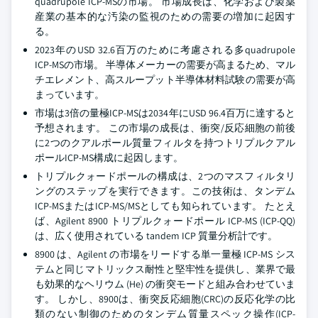
quadrupole ICP-MSの市場。 市場成長は、化学および製薬
産業の基本的な汚染の監視のための需要の増加に起因す
る。
2023年のUSD 32.6百万のために考慮される多quadrupole
ICP-MSの市場。 半導体メーカーの需要が高まるため、マル
チエレメント、高スループット半導体材料試験の需要が高
まっています。
市場は3倍の量極ICP-MSは2034年にUSD 96.4百万に達すると
予想されます。 この市場の成長は、衝突/反応細胞の前後
に2つのクアルポール質量フィルタを持つトリプルクアル
ポールICP-MS構成に起因します。
トリプルクォードポールの構成は、2つのマスフィルタリ
ングのステップを実行できます。この技術は、タンデム
ICP-MSまたはICP-MS/MSとしても知られています。 たとえ
ば、Agilent 8900 トリプルクォードポール ICP-MS (ICP-QQ)
は、広く使用されている tandem ICP 質量分析計です。
8900 は、Agilent の市場をリードする単一量極 ICP-MS シス
テムと同じマトリックス耐性と堅牢性を提供し、業界で最
も効果的なヘリウム (He) の衝突モードと組み合わせていま
す。 しかし、8900は、衝突反応細胞(CRC)の反応化学の比
類のない制御のためのタンデム質量スペック操作(ICP-