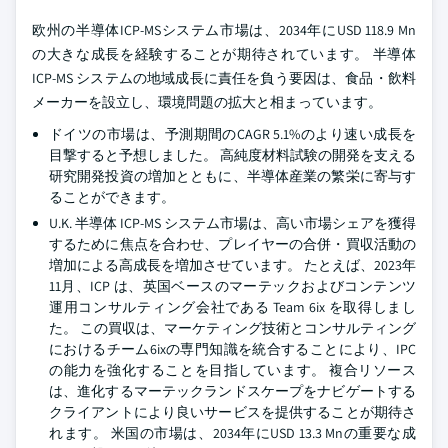
欧州の半導体ICP-MSシステム市場は、2034年にUSD 118.9 Mn
の大きな成長を経験することが期待されています。 半導体
ICP-MS システムの地域成長に責任を負う要因は、食品・飲料
メーカーを設立し、環境問題の拡大と相まっています。
ドイツの市場は、予測期間のCAGR 5.1%のより速い成長を
目撃すると予想しました。 高純度材料試験の開発を支える
研究開発投資の増加とともに、半導体産業の繁栄に寄与す
ることができます。
U.K. 半導体 ICP-MS システム市場は、高い市場シェアを獲得
するために焦点を合わせ、プレイヤーの合併・買収活動の
増加による高成長を増加させています。 たとえば、2023年
11月、ICP は、英国ベースのマーテックおよびコンテンツ
運用コンサルティング会社である Team 6ix を取得しまし
た。 この買収は、マーケティング技術とコンサルティング
におけるチーム6ixの専門知識を統合することにより、IPC
の能力を強化することを目指しています。 複合リソース
は、進化するマーテックランドスケープをナビゲートする
クライアントにより良いサービスを提供することが期待さ
れます。 米国の市場は、2034年にUSD 13.3 Mnの重要な成