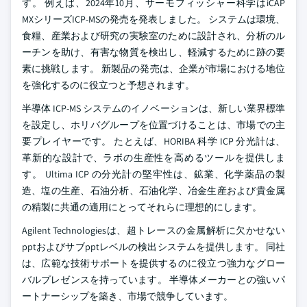
す。 例えば、2024年10月、サーモフィッシャー科学はiCAP
MXシリーズICP-MSの発売を発表しました。 システムは環境、
食糧、産業および研究の実験室のために設計され、分析のル
ーチンを助け、有害な物質を検出し、軽減するために跡の要
素に挑戦します。 新製品の発売は、企業が市場における地位
を強化するのに役立つと予想されます。
半導体 ICP-MS システムのイノベーションは、新しい業界標準
を設定し、ホリバグループを位置づけることは、市場での主
要プレイヤーです。 たとえば、HORIBA 科学 ICP 分光計は、
革新的な設計で、ラボの生産性を高めるツールを提供しま
す。 Ultima ICP の分光計の堅牢性は、鉱業、化学薬品の製
造、塩の生産、石油分析、石油化学、冶金生産および貴金属
の精製に共通の適用にとってそれらに理想的にします。
Agilent Technologiesは、超トレースの金属解析に欠かせない
pptおよびサブpptレベルの検出システムを提供します。 同社
は、広範な技術サポートを提供するのに役立つ強力なグロー
バルプレゼンスを持っています。 半導体メーカーとの強いパ
ートナーシップを築き、市場で競争しています。