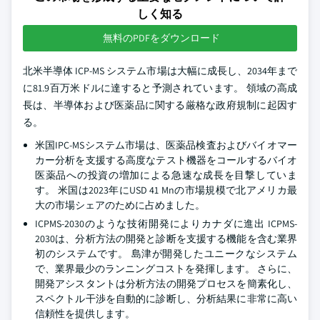
しく知る
無料のPDFをダウンロード
北米半導体 ICP-MS システム市場は大幅に成長し、2034年まで
に81.9百万米ドルに達すると予測されています。 領域の高成
長は、半導体および医薬品に関する厳格な政府規制に起因す
る。
米国IPC-MSシステム市場は、医薬品検査およびバイオマー
カー分析を支援する高度なテスト機器をコールするバイオ
医薬品への投資の増加による急速な成長を目撃していま
す。 米国は2023年にUSD 41 Mnの市場規模で北アメリカ最
大の市場シェアのために占めました。
ICPMS-2030のような技術開発によりカナダに進出 ICPMS-
2030は、分析方法の開発と診断を支援する機能を含む業界
初のシステムです。 島津が開発したユニークなシステム
で、業界最少のランニングコストを発揮します。 さらに、
開発アシスタントは分析方法の開発プロセスを簡素化し、
スペクトル干渉を自動的に診断し、分析結果に非常に高い
信頼性を提供します。