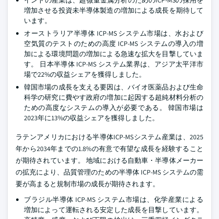
インドの産業は、超微量金属分析のためのICP-MSの採用を
増加させる投資未半導体製造の増加による成長を期待して
います。
オーストラリア半導体 ICP-MS システム市場は、水および
空気質のテストのための高度 ICP-MS システムの導入の増
加による環境問題の増加による急速な拡大を目撃していま
す。 日本半導体 ICP-MS システム業界は、アジア太平洋市
場で22%の収益シェアを獲得しました。
韓国市場の成長を支える要因は、バイオ医薬品および生命
科学の研究に費やす政府の増加に起因する超純材料分析の
ための高度なシステムの導入が必要である。 韓国市場は
2023年に13%の収益シェアを獲得しました。
ラテンアメリカにおける半導体ICP-MSシステム産業は、2025
年から2034年までの1.8%の有意で有望な成長を経験すること
が期待されています。 地域における自動車・半導体メーカー
の拡充により、品質管理のための半導体 ICP-MS システムの需
要が高まると規制市場の成長が期待されます。
ブラジル半導体 ICP-MS システム市場は、化学産業による
増加によって運転される安定した成長を目撃しています。