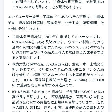
用が期待されています。 半導体分析市場は、予報期間の
7.5%のGACRで成長することが期待されます。
エンドユーザー業界、半導体 ICP-MS システム市場は、半導体
業界、環境試験研究所、製薬業界、化学工業、研究機関、そ
の他に分けられます。
半導体業界市場は、2034年に市場をドミネーションし、
6.9%のCAGRを占める見込みです。 ウェーハ製造における
金属不純物の高度分析のためのICP-MSシステムに対する高
い純度材料及び化学薬品の上昇の要求は市場の成長を支え
ると期待されます。
環境汚染に関する厳しい政府規制は、空気、水、土壌の分
析が必要です。 ICP-MS システムの環境モニタリングの助
けを借りて、精密で高スループットの要素解析が向上しま
した。 ICP-MS環境試験機関の市場は、2034年にUSD 131.8
Mnの重要な成長を目撃する見込みです。
ICP-MS医薬品業界向けの市場は、予測期間のCAGR 4.4%の
高成長を目撃しました。 医薬品業界は、医薬品の安全性と
品質保証に関する厳格な政府規制を目撃しています。 これ
らの厳しい規制は、原料、処方、最終医薬品の金属および