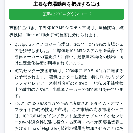
主要な市場動向を把握するには
無料のPDFをダウンロード
技術に基づき、半導体 ICP-MS システム市場は、量極技術、磁
界技術、Time-of-Flight(ToF)技術に分けられます。
Qualpoleテクノロジー市場は、2024年に43.9%の市場シェ
アを獲得しました。 半導体用ICP-MSシステム用医薬品・半
導体メーカーの需要拡大に伴い、超微量不純物の検出に向
けた定量化技術が期待されています。
磁気セクター技術市場は、2034年にUSD 51.4百万に達する
と予想されます。 磁気セクター技術は、特にEUVのリソグ
ラフィとレアアース材料分析のために、サブppt不純物検
出の能力のために、半導体メーカーの間で牽引を得ていま
す。
2022年のUSD 62.8百万のために考慮されるタイム・オブ・
フライト(ToF)の技術の市場。 この市場の高き市場シェア
は、ICP-ToF-MS がインプラント医療チップやバイオセンサ
ーの生体適合性試験に役立てる医療・バイオ医薬品業界に
おけるTime-of-Flight(ToF)技術の採用を増加させることにあ