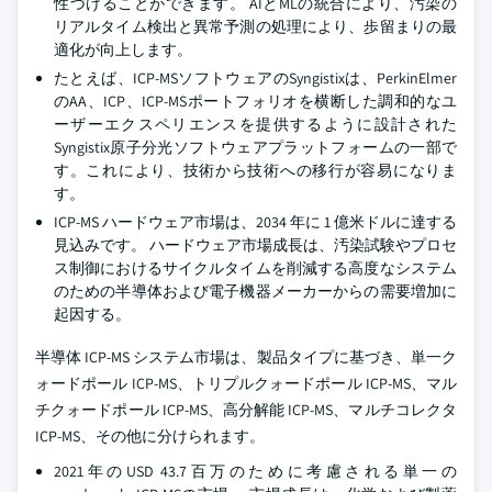
性づけることができます。 AIとMLの統合により、汚染の
リアルタイム検出と異常予測の処理により、歩留まりの最
適化が向上します。
たとえば、ICP-MSソフトウェアのSyngistixは、PerkinElmer
のAA、ICP、ICP-MSポートフォリオを横断した調和的なユ
ーザーエクスペリエンスを提供するように設計された
Syngistix原子分光ソフトウェアプラットフォームの一部で
す。これにより、技術から技術への移行が容易になりま
す。
ICP-MS ハードウェア市場は、2034 年に 1 億米ドルに達する
見込みです。 ハードウェア市場成長は、汚染試験やプロセ
ス制御におけるサイクルタイムを削減する高度なシステム
のための半導体および電子機器メーカーからの需要増加に
起因する。
半導体 ICP-MS システム市場は、製品タイプに基づき、単一ク
ォードポール ICP-MS、トリプルクォードポール ICP-MS、マル
チクォードポール ICP-MS、高分解能 ICP-MS、マルチコレクタ
ICP-MS、その他に分けられます。
2021年のUSD 43.7百万のために考慮される単一の