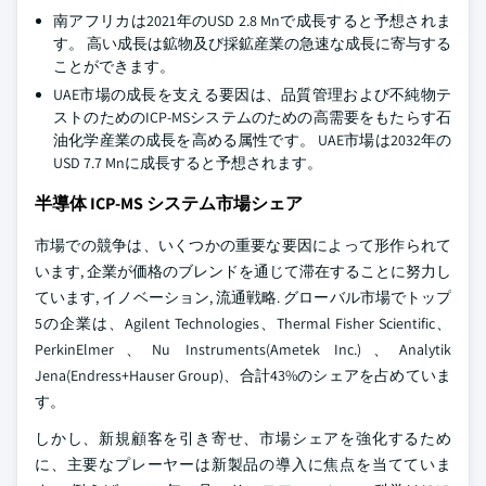
南アフリカは2021年のUSD 2.8 Mnで成長すると予想されま
す。 高い成長は鉱物及び採鉱産業の急速な成長に寄与する
ことができます。
UAE市場の成長を支える要因は、品質管理および不純物テ
ストのためのICP-MSシステムのための高需要をもたらす石
油化学産業の成長を高める属性です。 UAE市場は2032年の
USD 7.7 Mnに成長すると予想されます。
半導体 ICP-MS システム市場シェア
市場での競争は、いくつかの重要な要因によって形作られて
います, 企業が価格のブレンドを通じて滞在することに努力し
ています, イノベーション, 流通戦略. グローバル市場でトップ
5の企業は、Agilent Technologies、Thermal Fisher Scientific、
PerkinElmer、Nu Instruments(Ametek Inc.)、Analytik
Jena(Endress+Hauser Group)、合計43%のシェアを占めていま
す。
しかし、新規顧客を引き寄せ、市場シェアを強化するため
に、主要なプレーヤーは新製品の導入に焦点を当てていま