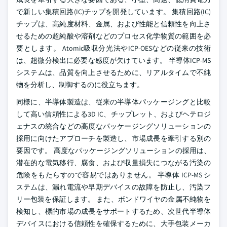
で新しい集積回路(IC)チップを開発しています。 集積回路(IC)
チップは、高純度材料、金属、および性能と信頼性を向上さ
せるための超純酸や溶剤などのプロセス化学物質の範囲を必
要とします。 Atomic吸収分光法やICP-OESなどの従来の技術
は、超微分検出に必要な感度が欠けています。 半導体ICP-MS
システムは、品質を向上させるために、リアルタイムで不純
物を分析し、制御するのに役立ちます。
同様に、半導体製造は、従来の半導体パッケージングと比較
して高い信頼性による3D IC、チップレット、およびヘテロジ
ェナスの統合などの高度なパッケージングソリューションの
採用に向けたアプローチを製造し、市場成長を牽引する別の
要因です。 高度なパッケージングソリューションの採用は、
潜在的な電気移行、腐食、および収量損失につながる汚染の
危険をもたらすので容易ではありません。 半導体 ICP-MS シ
ステムは、漏れ電流や早期デバイスの故障を防止し、汚染フ
リー包装を保証します。 また、ボンドワイヤの金属不純物を
検知し、標的市場の成長をサポートするため、次世代半導体
デバイスにおける信頼性を確保するために、大手包装メーカ