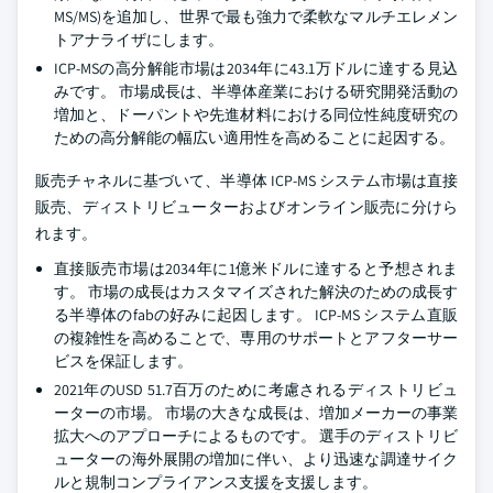
MS/MS)を追加し、世界で最も強力で柔軟なマルチエレメン
トアナライザにします。
ICP-MSの高分解能市場は2034年に43.1万ドルに達する見込
みです。 市場成長は、半導体産業における研究開発活動の
増加と、ドーパントや先進材料における同位性純度研究の
ための高分解能の幅広い適用性を高めることに起因する。
販売チャネルに基づいて、半導体 ICP-MS システム市場は直接
販売、ディストリビューターおよびオンライン販売に分けら
れます。
直接販売市場は2034年に1億米ドルに達すると予想されま
す。 市場の成長はカスタマイズされた解決のための成長す
る半導体のfabの好みに起因します。 ICP-MS システム直販
の複雑性を高めることで、専用のサポートとアフターサー
ビスを保証します。
2021年のUSD 51.7百万のために考慮されるディストリビュ
ーターの市場。 市場の大きな成長は、増加メーカーの事業
拡大へのアプローチによるものです。 選手のディストリビ
ューターの海外展開の増加に伴い、より迅速な調達サイク
ルと規制コンプライアンス支援を支援します。