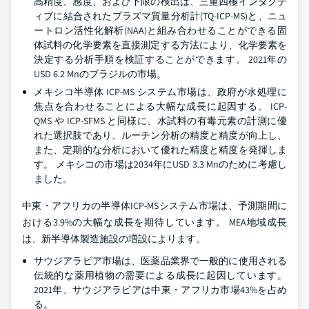
高精度、感度、および下限の検出は、三重四極インダクテ
ィブに結合されたプラズマ質量分析計(TQ-ICP-MS)と、ニュ
ートロン活性化解析(NAA)と組み合わせることができる固
体試料の化学要素を直接測定する方法により、化学要素を
決定する分析手順を検証することができます。 2021年の
USD 6.2 Mnのブラジルの市場。
メキシコ半導体 ICP-MS システム市場は、政府が水処理に
焦点を合わせることによる大幅な成長に起因する。 ICP-
QMS や ICP-SFMS と同様に、水試料の有毒元素の計測に優
れた選択肢であり、ルーチン分析の精度と精度が向上し、
また、定期的な分析において優れた精度と精度を発揮しま
す。 メキシコの市場は2034年にUSD 3.3 Mnのために考慮し
ました。
中東・アフリカの半導体ICP-MSシステム市場は、予測期間に
おける3.9%の大幅な成長を期待しています。 MEA地域成長
は、新半導体製造施設の増設によります。
サウジアラビア市場は、医薬品業界で一般的に使用される
伝統的な薬用植物の需要による成長に起因しています。
2021年、サウジアラビアは中東・アフリカ市場43%を占め
る。