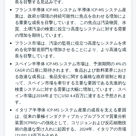
長を目撃する見込みです。
フランス半導体 ICP-MS システム 半導体 ICP-MS システム産
業は、政府が環境の持続可能性に焦点を合わせる増加によ
る重要な成長を目撃しています。 この焦点は汚染物質、水
質、土壌汚染の検査に役立つ高度なシステムに対する需要
の増加を期待しています。
フランス市場は、汚染の監視に役立つ高度なシステムを求
める化学製造部門を増加させることにより、より高速な成
長を目撃しています。
スペイン半導体 ICP-MS システム市場は、予測期間の 4% の
CAGR の口座に期待されます。 食品および飲料業界におけ
る急速な成長は、食品安全に関する厳格な政府規制と相ま
って、スペイン市場を牽引する主要な要因である先進的な
検査システムに対する需要は大幅に増加しています。 スペ
イン市場は2034年までにUSD 4.4百万に達すると予想されま
す。
イタリア半導体 ICP-MS システム産業の成長を支える要因
は、従来の量極インダクティブカップルプラズマ質量分析
装置(ICPMS)への強化として、コリジョンおよび反応細胞技
術の急速な受け入れに起因する。 2024年、イタリアの市場
はUSD 3.8百万を占める。