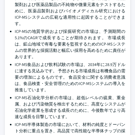
製剤および医薬品製品の不純物や微量元素をテストするた
めに、医薬品製剤およびバイオメディカル研究における
ICP-MSシステムの広範な適用性に起因することができま
す。
ICP-MSの地質学的および採掘研究の市場は、予測期間の
5.1%のCAGRで成長することが期待されます。 市場成長
は、鉱山地域で有毒な要素を監視するためのICP-MSシステ
ムの世界的な採掘活動と幅広い採用を高めるために責任が
あります。
ICP-MS食品および飲料試験の市場は、2034年に28.9万ドル
に達する見込みです。 予想される市場成長は有機食品の需
要の増加によるものです。 食品安全に関する消費者意識
は、食品検査・安全管理のためのICP-MSシステムの導入を
推進しています。
ICP-MS石油化学分析の市場は、超低レベルの硫黄、重金
属、および汚染物質を検出するために、高度なシステムが
石油化学産業を形成する成長のために、今後数年でより高
速な成長を目撃しています。
ICP-MS半導体製造の市場において、材料の純度とドーパン
ト分析に重点を置き、高品質で高性能な半導体チップの採