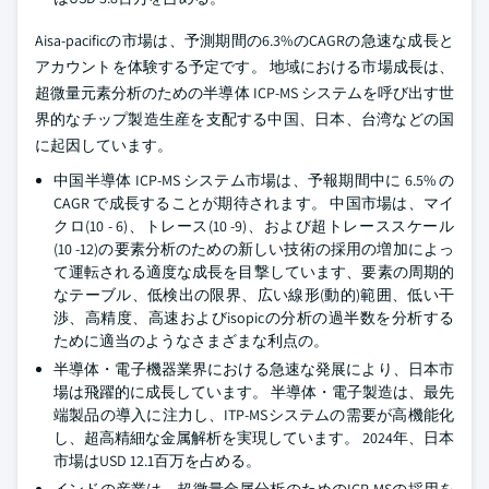
Aisa-pacificの市場は、予測期間の6.3%のCAGRの急速な成長と
アカウントを体験する予定です。 地域における市場成長は、
超微量元素分析のための半導体 ICP-MS システムを呼び出す世
界的なチップ製造生産を支配する中国、日本、台湾などの国
に起因しています。
中国半導体 ICP-MS システム市場は、予報期間中に 6.5% の
CAGR で成長することが期待されます。 中国市場は、マイ
クロ(10 - 6)、トレース(10 -9)、および超トレーススケール
(10 -12)の要素分析のための新しい技術の採用の増加によっ
て運転される適度な成長を目撃しています、要素の周期的
なテーブル、低検出の限界、広い線形(動的)範囲、低い干
渉、高精度、高速およびisopicの分析の過半数を分析する
ために適当のようなさまざまな利点の。
半導体・電子機器業界における急速な発展により、日本市
場は飛躍的に成長しています。 半導体・電子製造は、最先
端製品の導入に注力し、ITP-MSシステムの需要が高機能化
し、超高精細な金属解析を実現しています。 2024年、日本
市場はUSD 12.1百万を占める。