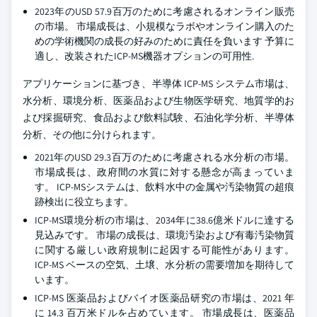
2023年のUSD 57.9百万のために考慮されるオンライン販売
の市場。 市場成長は、小規模なラボやオンライン購入のた
めの学術機関の成長の好みのために責任を負います 予算に
適し、改装されたICP-MS機器オプションの可用性.
アプリケーションに基づき、半導体 ICP-MS システム市場は、
水分析、環境分析、医薬品および生物医学研究、地質学的お
よび採掘研究、食品および飲料試験、石油化学分析、半導体
分析、その他に分けられます。
2021年のUSD 29.3百万のために考慮される水分析の市場。
市場成長は、政府間の水質に対する懸念が高まっていま
す。 ICP-MSシステムは、飲料水中の金属や汚染物質の超痕
跡検出に役立ちます。
ICP-MS環境分析の市場は、2034年に38.6億米ドルに達する
見込みです。 市場の成長は、環境汚染および有毒汚染物質
に関する厳しい政府規制に起因する可能性があります。
ICP-MS ベースの空気、土壌、水分析の需要増加を期待して
います。
ICP-MS 医薬品およびバイオ医薬品研究の市場は、2021 年
に 14.3 百万米ドルを占めています。 市場成長は、医薬品