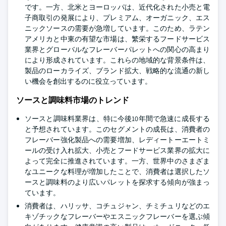
です。一方、北米とヨーロッパは、近代化された小売と電
子商取引の発展により、プレミアム、オーガニック、エス
ニックソースの需要が急増しています。このため、ラテン
アメリカと中東の有望な市場は、繁栄するフードサービス
業界とグローバルなフレーバーパレットへの関心の高まり
により形成されています。これらの地域的な背景条件は、
製品のローカライズ、ブランド拡大、戦略的な流通の新し
い機会を創出するのに役立っています。
ソースと調味料市場のトレンド
ソースと調味料業界は、特に今後10年間で急速に成長する
と予想されています。このセグメントの成長は、消費者の
フレーバー強化製品への需要増加、レディートーエートミ
ールの受け入れ拡大、小売とフードサービス業界の拡大に
よって完全に推進されています。一方、世界中のさまざま
なユニークな料理が増加したことで、消費者は選択したソ
ースと調味料のより広いパレットを探求する傾向が強まっ
ています。
消費者は、ハリッサ、コチュジャン、チミチュリなどのエ
キゾチックなフレーバーやエスニックフレーバーを選ぶ傾