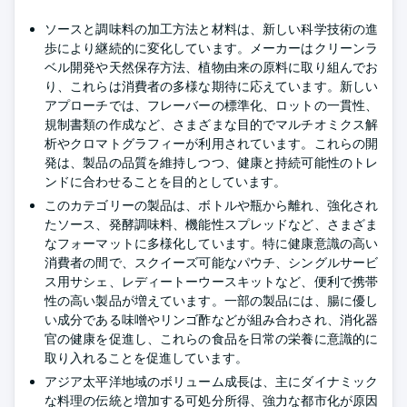
ソースと調味料の加工方法と材料は、新しい科学技術の進
歩により継続的に変化しています。メーカーはクリーンラ
ベル開発や天然保存方法、植物由来の原料に取り組んでお
り、これらは消費者の多様な期待に応えています。新しい
アプローチでは、フレーバーの標準化、ロットの一貫性、
規制書類の作成など、さまざまな目的でマルチオミクス解
析やクロマトグラフィーが利用されています。これらの開
発は、製品の品質を維持しつつ、健康と持続可能性のトレ
ンドに合わせることを目的としています。
このカテゴリーの製品は、ボトルや瓶から離れ、強化され
たソース、発酵調味料、機能性スプレッドなど、さまざま
なフォーマットに多様化しています。特に健康意識の高い
消費者の間で、スクイーズ可能なパウチ、シングルサービ
ス用サシェ、レディートーウースキットなど、便利で携帯
性の高い製品が増えています。一部の製品には、腸に優し
い成分である味噌やリンゴ酢などが組み合わされ、消化器
官の健康を促進し、これらの食品を日常の栄養に意識的に
取り入れることを促進しています。
アジア太平洋地域のボリューム成長は、主にダイナミック
な料理の伝統と増加する可処分所得、強力な都市化が原因