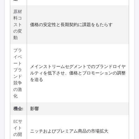
原材
料コ
スト
価格の安定性と長期契約に課題をもたらす
の変
動
プラ
イベ
ート
メインストリームセグメントでのブランドロイヤ
ブラ
ルティを低下させ、価格とプロモーションの調整
ンド
を迫る
競争
の激
化
機会:
影響
ECサ
イト
ニッチおよびプレミアム商品の市場拡大
の開