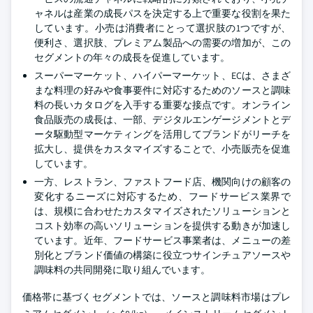
ャネルは産業の成長パスを決定する上で重要な役割を果た
しています。小売は消費者にとって選択肢の1つですが、
便利さ、選択肢、プレミアム製品への需要の増加が、この
セグメントの年々の成長を促進しています。
スーパーマーケット、ハイパーマーケット、ECは、さまざ
まな料理の好みや食事要件に対応するためのソースと調味
料の長いカタログを入手する重要な接点です。オンライン
食品販売の成長は、一部、デジタルエンゲージメントとデ
ータ駆動型マーケティングを活用してブランドがリーチを
拡大し、提供をカスタマイズすることで、小売販売を促進
しています。
一方、レストラン、ファストフード店、機関向けの顧客の
変化するニーズに対応するため、フードサービス業界で
は、規模に合わせたカスタマイズされたソリューションと
コスト効率の高いソリューションを提供する動きが加速し
ています。近年、フードサービス事業者は、メニューの差
別化とブランド価値の構築に役立つサインチュアソースや
調味料の共同開発に取り組んでいます。
価格帯に基づくセグメントでは、ソースと調味料市場はプレ