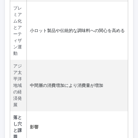
プレ
ミア
ム化
とア
小ロット製品や伝統的な調味料への関心を高める
ーテ
ィザ
ン運
動
アジ
ア太
平洋
地域
中間層の消費増加により消費量が増加
の経
済発
展
落と
し穴
影響
と課
題