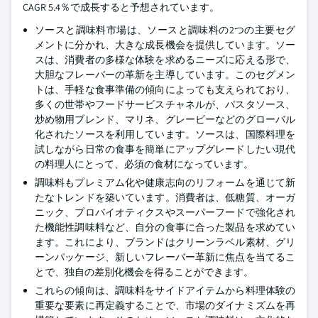
CAGR 5.4％で成長すると予想されています。
ソースと調味料市場は、ソースと調味料の2つの主要セグ
メントに分かれ、大きな成長機会を提供しています。ソー
スは、消費者の多様な体験を求めるニーズに応える形で、
大胆なフレーバーの革新を主導しています。このセグメン
トは、手軽な食事準備の傾向によっても支えられており、
多くの世帯やフードサービスチャネルが、パスタソース、
炒め物用ブレンド、マリネ、グレービーなどのグローバル
化されたソースを利用しています。ソースは、国際料理を
試しながら日常の食事を簡単にアップグレードしたい現代
の料理人にとって、必須の食材になっています。
調味料もプレミアム化や健康志向のリフォームを通じて新
たなトレンドを築いています。消費者は、低糖質、オーガ
ニック、プロバイオティクスやスーパーフードで強化され
た機能性調味料など、自分の食事に合った製品を求めてい
ます。これにより、ブランドはクリーンラベル素材、グリ
ーンパッケージ、新しいフレーバー革新に焦点を当てるこ
とで、独自の差別化機会を得ることができます。
これらの傾向は、調味料をサイドアイテムから料理体験の
重要な要素に再定義することで、市場のダイナミズムを再