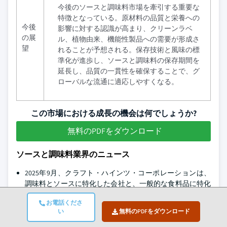
今後のソースと調味料市場を牽引する重要な
特徴となっている。原材料の品質と栄養への
今後
影響に対する認識が高まり、クリーンラベ
の展
ル、植物由来、機能性製品への需要が形成さ
望
れることが予想される。保存技術と風味の標
準化が進歩し、ソースと調味料の保存期間を
延長し、品質の一貫性を確保することで、グ
ローバルな流通に適応しやすくなる。
この市場における成長の機会は何でしょうか?
無料のPDFをダウンロード
ソースと調味料業界のニュース
2025年9月、クラフト・ハインツ・コーポレーションは、
調味料とソースに特化した会社と、一般的な食料品に特化
した会社の2つに分割され、上場することを発表しまし
お電話くださ
た。どちらの会社もまだ名前が付いていません。
い
無料のPDFをダウンロード
2025年3月、FMCG企業のアダニ・ウィルマー・リミテッド