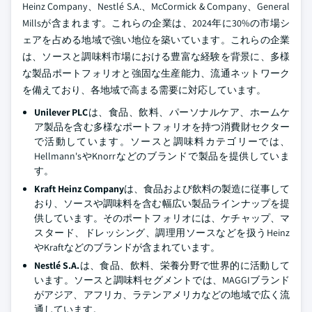
Heinz Company、Nestlé S.A.、McCormick & Company、General
Millsが含まれます。これらの企業は、2024年に30%の市場シ
ェアを占める地域で強い地位を築いています。これらの企業
は、ソースと調味料市場における豊富な経験を背景に、多様
な製品ポートフォリオと強固な生産能力、流通ネットワーク
を備えており、各地域で高まる需要に対応しています。
Unilever PLC
は、食品、飲料、パーソナルケア、ホームケ
ア製品を含む多様なポートフォリオを持つ消費財セクター
で活動しています。ソースと調味料カテゴリーでは、
Hellmann'sやKnorrなどのブランドで製品を提供していま
す。
Kraft Heinz Company
は、食品および飲料の製造に従事して
おり、ソースや調味料を含む幅広い製品ラインナップを提
供しています。そのポートフォリオには、ケチャップ、マ
スタード、ドレッシング、調理用ソースなどを扱うHeinz
やKraftなどのブランドが含まれています。
Nestlé S.A.
は、食品、飲料、栄養分野で世界的に活動して
います。ソースと調味料セグメントでは、MAGGIブランド
がアジア、アフリカ、ラテンアメリカなどの地域で広く流
通しています。