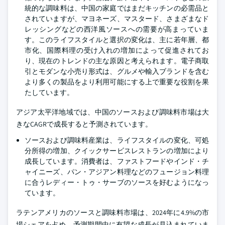
統的な調味料は、中国の家庭ではまだキッチンの必需品と
されていますが、マヨネーズ、マスタード、さまざまなド
レッシングなどの西洋風ソースへの需要が高まっていま
す。このライフスタイルと選択の変化は、主に若年層、都
市化、国際料理の受け入れの増加によって促進されてお
り、現在のトレンドの主な原因と考えられます。電子商取
引とモダンな小売り形式は、グルメや輸入ブランドを含む
より多くの製品をより利用可能にする上で重要な役割を果
たしています。
アジア太平洋地域では、中国のソースおよび調味料市場は大
きなCAGRで成長すると予測されています。
ソースおよび調味料産業は、ライフスタイルの変化、可処
分所得の増加、クイックサービスレストランの増加により
成長しています。消費者は、ファストフードやインド・チ
ャイニーズ、パン・アジアン料理などのフュージョン料理
に合うレディー・トゥ・サーブのソースを好むようになっ
ています。
ラテンアメリカのソースと調味料市場は、2024年に4.9%の市
場シェアを占め、予測期間中に有望な成長が見込まれていま