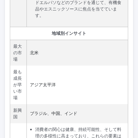
ドエルパソなどのブランドを通じて、有機食
品やエスニックソースに焦点を当てていま
す。
地域別インサイト
最大
の市
北米
場
最も
成長
が早
アジア太平洋
い市
場
新興
ブラジル、中国、インド
国
消費者の関心は健康、持続可能性、そして料
理の多様性に高まっており、これらの要素は