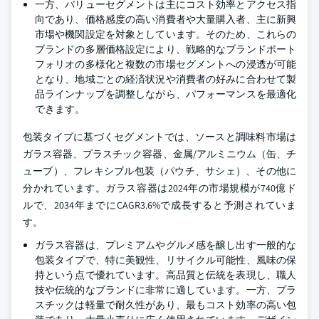
一方、バリューセグメントは主にコスト効率とアクセス指
向であり、価格感度の高い消費者や大量購入者、主に新興
市場や機関設定を対象としています。そのため、これらの
ブランドの多層価格設定により、戦略的なブランドポート
フォリオの多様化と複数の市場セグメントへの浸透が可能
となり、地域ごとの経済状況や消費者の好みに合わせて製
品ラインナップを調整しながら、パフォーマンスを最適化
できます。
包装タイプに基づくセグメントでは、ソースと調味料市場は
ガラス容器、プラスチック容器、金属/アルミニウム（缶、チ
ューブ）、フレキシブル包装（パウチ、サシェ）、その他に
分かれています。ガラス容器は2024年の市場規模が740億ド
ルで、2034年までにCAGR3.6%で成長すると予測されていま
す。
ガラス容器は、プレミアムやグルメ感を醸し出す一般的な
包装タイプで、特に美観性、リサイクル可能性、風味の保
持という点で優れています。高品質と伝統を表現し、職人
技や伝統的なブランドに非常に適しています。一方、プラ
スチックは軽量で耐久性があり、最もコスト効率の高い包