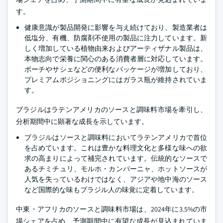
す。
健康意識が製品開発に影響を与え続けており、製造業者は
低塩分、有機、防腐剤不使用の製品に注力しています。新
しく増加している植物由来およびアーティザナル製品は、
本物志向で栄養に関心のある消費者層に対応しています。
ポーチやサシェなどの便利なパッケージが増加しており、
プレミアムポジショニングにはガラス瓶が維持されていま
す。
ブラジルはラテンアメリカのソースと調味料市場を牽引し、
分析期間中に顕著な成長を示しています。
ブラジルはソースと調味料においてラテンアメリカで首位
を占めています。これは豊かな料理文化と多様な味への欲
求の高まりによって補完されています。伝統的なソースで
あるチミチュリ、モルホ・カンパーニャ、ホットソースが
人気を失っているわけではなく、アジアや地中海のソース
など国際的な味もブラジル人の味覚に定着しています。
中東・アフリカのソースと調味料市場は、2024年に3.5%の市
場シェアを占め、予測期間中に有望な成長が見込まれていま