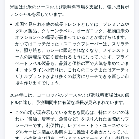
米国は北米のソースおよび調味料市場を支配し、強い成長ポ
テンシャルを示しています。
米国で見られる他の成長トレンドとしては、プレミアムや
グルメ製品、クリーンラベル、オーガニック、植物由来の
オプションへの需要が高まっていることが挙げられます。
かつてはニッチだったエスニックフレーバーは、スリラチ
ャ、照り焼き、カレーに限定されなくなり、メインストリ
ームの調理法で広く使われるようになっています。プライ
ベートラベル製品も、品質と価格の面で人気を集めていま
す。オンライン小売りは、これらのニッチまたはアーティ
ザナルブランドがより多くの顧客にリーチできる新しい市
場を作り出すでしょう。
2024年には、ヨーロッパのソースおよび調味料市場は420億
ドルに達し、予測期間中に有望な成長が見込まれています。
この市場が現在示している大きな関心は、特にアジアの味
わい（醤油、唐辛子、魚醤など）を取り入れた国際的なフ
レーバーです。利便性は、レディー・トゥ・ユースやシン
グルサービス製品の形態を主に推進する要因となっていま
す。小売業者は現在、プレミアムやアーティザナル製品の