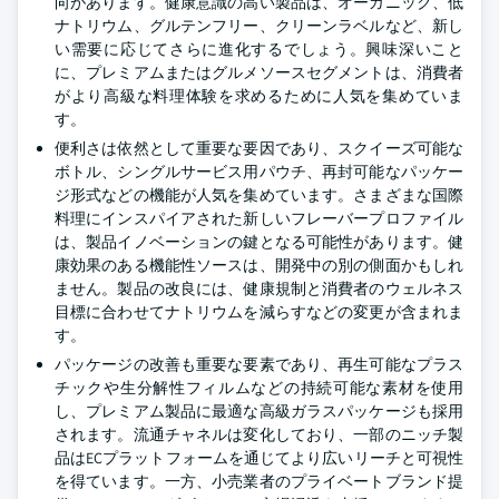
向があります。健康意識の高い製品は、オーガニック、低
ナトリウム、グルテンフリー、クリーンラベルなど、新し
い需要に応じてさらに進化するでしょう。興味深いこと
に、プレミアムまたはグルメソースセグメントは、消費者
がより高級な料理体験を求めるために人気を集めていま
す。
便利さは依然として重要な要因であり、スクイーズ可能な
ボトル、シングルサービス用パウチ、再封可能なパッケー
ジ形式などの機能が人気を集めています。さまざまな国際
料理にインスパイアされた新しいフレーバープロファイル
は、製品イノベーションの鍵となる可能性があります。健
康効果のある機能性ソースは、開発中の別の側面かもしれ
ません。製品の改良には、健康規制と消費者のウェルネス
目標に合わせてナトリウムを減らすなどの変更が含まれま
す。
パッケージの改善も重要な要素であり、再生可能なプラス
チックや生分解性フィルムなどの持続可能な素材を使用
し、プレミアム製品に最適な高級ガラスパッケージも採用
されます。流通チャネルは変化しており、一部のニッチ製
品はECプラットフォームを通じてより広いリーチと可視性
を得ています。一方、小売業者のプライベートブランド提