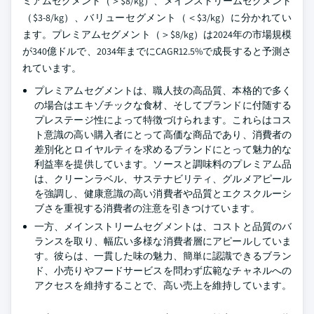
ミアムセグメント（＞$8/kg）、メインストリームセグメント
（$3-8/kg）、バリューセグメント（＜$3/kg）に分かれてい
ます。プレミアムセグメント（＞$8/kg）は2024年の市場規模
が340億ドルで、2034年までにCAGR12.5%で成長すると予測さ
れています。
プレミアムセグメントは、職人技の高品質、本格的で多く
の場合はエキゾチックな食材、そしてブランドに付随する
プレステージ性によって特徴づけられます。これらはコス
ト意識の高い購入者にとって高価な商品であり、消費者の
差別化とロイヤルティを求めるブランドにとって魅力的な
利益率を提供しています。ソースと調味料のプレミアム品
は、クリーンラベル、サステナビリティ、グルメアピール
を強調し、健康意識の高い消費者や品質とエクスクルーシ
ブさを重視する消費者の注意を引きつけています。
一方、メインストリームセグメントは、コストと品質のバ
ランスを取り、幅広い多様な消費者層にアピールしていま
す。彼らは、一貫した味の魅力、簡単に認識できるブラン
ド、小売りやフードサービスを問わず広範なチャネルへの
アクセスを維持することで、高い売上を維持しています。