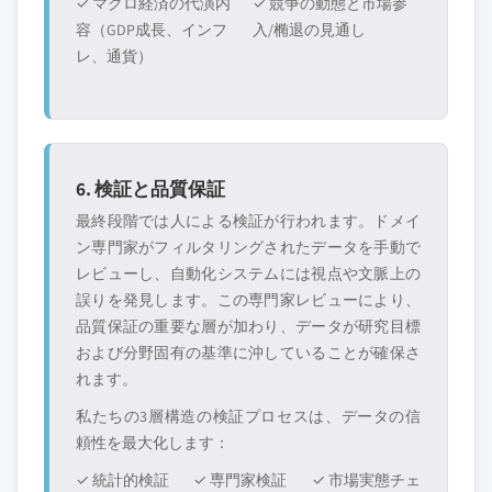
✓ マクロ経済の代演内
✓ 競争の動態と市場参
容（GDP成長、インフ
入/椭退の見通し
レ、通貨）
6. 検証と品質保証
最終段階では人による検証が行われます。ドメイ
ン専門家がフィルタリングされたデータを手動で
レビューし、自動化システムには視点や文脈上の
誤りを発見します。この専門家レビューにより、
品質保証の重要な層が加わり、データが研究目標
および分野固有の基準に沖していることが確保さ
れます。
私たちの3層構造の検証プロセスは、データの信
頼性を最大化します：
✓ 統計的検証
✓ 専門家検証
✓ 市場実態チェ