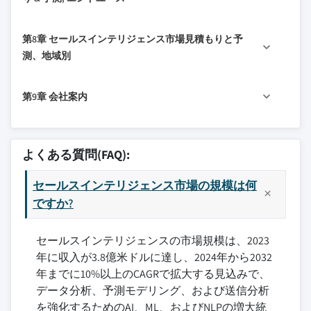
3.6.2 合併/取得
6.3 クラウド
5.2.4 メール追跡とエンゲージメント
7.1マイル エンドユースによる主要トレンド
3.6.3 投資
5.2.5 その他
第8章 セールスインテリジェンス市場見積もりと予
7.2 BFSIの特長
3.6.4 プロダクト進水及び革新
5.3 サービス
測、地域別
3.7 規制風景
7.3 IT&テレコム
5.3.1 統合と実装
8.1 の 地域別主要トレンド
3.8 の 衝撃力
7.4 リテール&Eコマース
5.3.2の コンサルティングサービス
第9章 会社案内
8.2 北アメリカ
7.5 ヘルスケア
3.8.1成長の運転者
5.3.3 サポート及び維持
8.2.1 米国
7.6 メディア&エンターテインメント
3.8.1.1の 顧客のターゲティングと買収の改
9.1 アバディーン
善のための需要の増加
8.2.2 カナダ
7.7 製造
9.2 適応
よくある質問(FAQ):
3.8.1.2 AI、ML、およびNLPの統合をセール
8.3 ヨーロッパ
7.8 その他
9.3 アポロ.io
スインテリジェンスプラットフォームに
8.3.1 英国
セールスインテリジェンス市場の規模は何
9.4 クラリ
3.8.1.3の特長 クラウドベースのソリューシ
8.3.2 ドイツ
ですか?
9.5 クリアビット
ョンの需要拡大
8.3.3 フランス
9.6 コンバージカ
3.8.1.4の特長 洞察力のための上昇の必要性
セールスインテリジェンスの市場規模は、2023
8.3.4 イタリア
9.7 クランチベース
3.8.2 産業下落と課題
年に収入が3.8億米ドルに達し、2024年から2032
8.3.5 スペイン
9.8 水晶は知っています
3.8.2.1の特長 プライバシーに関する懸念と
年までに10%以上のCAGRで拡大する見込みで、
8.3.6 ロシア
9.9 ダイヤルパッド
規制
データ分析、予測モデリング、および送信分析
8.4 の アジアパシフィック
9.10 ドリフト
を強化するためのAI、ML、およびNLPの増大統
3.8.2.2の特長 データ品質と精度の問題