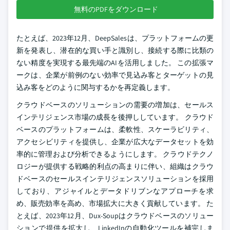
無料のPDFをダウンロード
たとえば、2023年12月、DeepSalesは、プラットフォームの更
新を発表し、潜在的な買い手と識別し、接続する際に比類の
ない精度を実現する最先端のAIを活用しました。 この拡張マ
ークは、企業が前例のない効率で見込み客とターゲットの見
込み客をどのように関与するかを再定義します。
クラウドベースのソリューションの需要の増加は、セールス
インテリジェンス市場の成長を後押ししています。 クラウド
ベースのプラットフォームは、柔軟性、スケーラビリティ、
アクセシビリティを提供し、企業が広大なデータセットを効
率的に管理および分析できるようにします。 クラウドテクノ
ロジーが提供する戦略的利点の高まりに伴い、組織はクラウ
ドベースのセールスインテリジェンスソリューションを採用
しており、アジャイルとデータドリブンなアプローチを求
め、販売効率を高め、市場拡大に大きく貢献しています。 た
とえば、2023年12月、Dux-Soupはクラウドベースのソリュー
ションで提供を拡大し、LinkedInの自動化ツールを補完しま