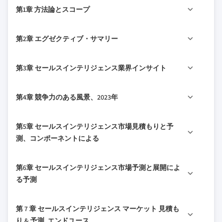
第1章 方法論とスコープ
1.1 市場規模と定義
第2章 エグゼクティブ・サマリー
1.2 ベース見積りと計算
1.3 予測計算
ツイート
2.1 セールスインテリジェンス市場 360
2018年 -
第3章 セールスインテリジェンス業界インサイト
2032年
1.4 の データソース
2.2 ビジネストレンド
1.4.1 第一次
3.1 産業生態系分析
第4章 競争力のある風景、2023年
2.3 地域動向
1.4.2 二次
3.2 サプライヤーの風景
2.4 コンポーネントの傾向
1.4.2.1リリース 有料ソース
3.2.1 ビジネスアナリスト
4.1 はじめに
第5章 セールスインテリジェンス市場見積もりと予
2.5 展開トレンド
1.4.2.2 公開情報
3.2.2 マーケティングチーム
4.2 会社株式、2023年
測、コンポーネントによる
2.6 エンドユーストレンド
3.2.3 顧客関係マネージャー(CRM)
4.3 主要な市場選手の競争分析、2023
3.3 利益証拠金分析
5.1マイル 主要トレンド、コンポーネント
4.4 競争力のあるポジショニングマトリ、2023
第6章 セールスインテリジェンス市場予測と展開によ
3.4 技術とイノベーションの風景
5.2 ソフトウェア
4.5 戦略的見通し行列、2023
る予測
3.5 特許分析
5.2.1 リード生成
3.6 の 主なニュースと取り組み
6.1 の 導入による主要トレンド
5.2.2 販売分析とレポート
第 7 章 セールスインテリジェンス マーケット 見積も
3.6.1 パートナーシップ/コラボレーション
6.2 オンプレミス
5.2.3 連絡先とアカウント管理
り & 予測, エンドユース