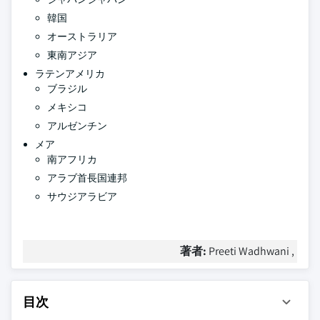
韓国
オーストラリア
東南アジア
ラテンアメリカ
ブラジル
メキシコ
アルゼンチン
メア
南アフリカ
アラブ首長国連邦
サウジアラビア
著者:
Preeti Wadhwani ,
目次