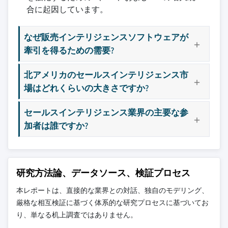
8.4.1 中国
9.11 ゴン
合に起因しています。
3.9 成長の潜在的な分析
8.4.2 インド
9.12 ハイスポット
3.10 ポーターの分析
8.4.3 日本
9.13ハブスポット
なぜ販売インテリジェンスソフトウェアが
3.11 PESTEL分析
8.4.4 韓国
牽引を得るための需要?
9.14 インサイト
8.4.5 オーストラリア
9.15 即刻
北アメリカのセールスインテリジェンス市
8.5 ラテンアメリカ
9.16 カサル
場はどれくらいの大きさですか?
8.5.1 ブラジル
9.17 リードフェーダー
8.5.2 メキシコ
9.18 リンク 販売ナビゲーター
セールスインテリジェンス業界の主要な参
8.5.3 アルゼンチン
9.19 ルシャ
加者は誰ですか?
8.6 メア
9月20日 アウトリーチ
8.6.1 UAE
9.21 IQの展望
8.6.2 南アフリカ
9.22 セールスフォース・アインシュタイン
研究方法論、データソース、検証プロセス
8.6.3 サウジアラビア
9.23 地震
本レポートは、直接的な業界との対話、独自のモデリング、
9.24 ゾホ
厳格な相互検証に基づく体系的な研究プロセスに基づいてお
9.25 ズームアウト 販売OS
り、単なる机上調査ではありません。