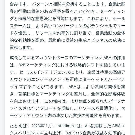
含みます。 パターンと相関を分析することにより、企業は顧
客の行動に価値のある洞察を得ることができ、ターゲティン
グと積極的な意思決定を可能にします。 これにより、セール
スチームは、より高いコンバージョンのポテンシャルでリー
ドを優先し、リソースを効率的に割り当て、営業活動の全体
的な有効性を高め、最終的に収益の生成とビジネスの成功に
貢献します。
成長しているアカウントベースのマーケティング(ABM)の採用
は、B2Bマーケティングにおける戦略的シフトを指していま
す。 セールスインテリジェンスにより、企業は特定の高値ア
カウントのエンゲージメントを正確にターゲットとパーソナ
ライズすることができます。 ABMは、より強固な関係を築
き、営業目標とマーケティングを整列し、全体的な顧客体験
を向上させます。 この傾向は、より焦点を絞られたパーソナ
ライズされたアプローチを反映し、リソースを最適化し、タ
ーゲットアカウント内の成功した変換の可能性を高めます。
たとえば、2023年11月、Intellimize は、AI を搭載した ABM エ
クスペリエンスを立ち上げ、B2B SaaS 企業が収益を効率的に