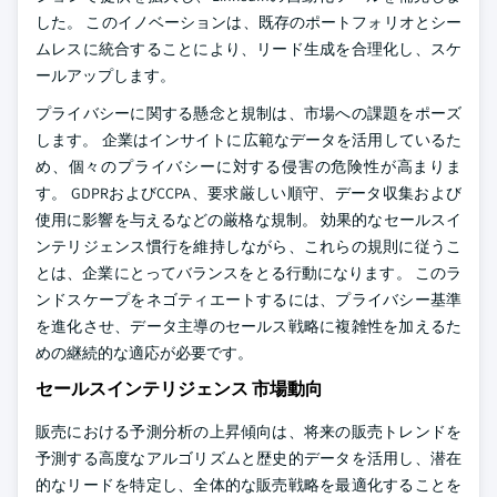
した。 このイノベーションは、既存のポートフォリオとシー
ムレスに統合することにより、リード生成を合理化し、スケ
ールアップします。
プライバシーに関する懸念と規制は、市場への課題をポーズ
します。 企業はインサイトに広範なデータを活用しているた
め、個々のプライバシーに対する侵害の危険性が高まりま
す。 GDPRおよびCCPA、要求厳しい順守、データ収集および
使用に影響を与えるなどの厳格な規制。 効果的なセールスイ
ンテリジェンス慣行を維持しながら、これらの規則に従うこ
とは、企業にとってバランスをとる行動になります。 このラ
ンドスケープをネゴティエートするには、プライバシー基準
を進化させ、データ主導のセールス戦略に複雑性を加えるた
めの継続的な適応が必要です。
セールスインテリジェンス 市場動向
販売における予測分析の上昇傾向は、将来の販売トレンドを
予測する高度なアルゴリズムと歴史的データを活用し、潜在
的なリードを特定し、全体的な販売戦略を最適化することを