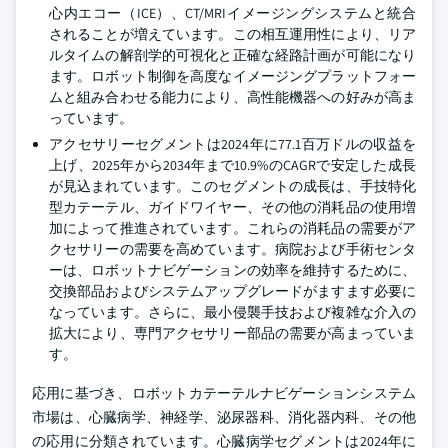
心内エコー（ICE）、CT/MRIイメージングシステムと統合
されることが増えています。この相互運用性により、リア
ルタイムの解剖学的可視化と正確な経路計画が可能になり
ます。ロボット制御を高度なイメージングプラットフォー
ムと組み合わせる能力により、高性能機器への好みが高ま
っています。
アクセサリーセグメントは2024年に77.1百万ドルの収益を
上げ、2025年から2034年まで10.9%のCAGRで安定した成長
が見込まれています。このセグメントの成長は、手技特化
型カテーテル、ガイドワイヤー、その他の消耗品の使用増
加によって推進されています。これらの消耗品の需要がア
クセサリーの需要を高めています。病院および手術センタ
ーは、ロボットナビゲーションの効率を維持するために、
交換部品およびシステムアップグレードがますます必要に
なっています。さらに、最小侵襲手技および複雑な介入の
拡大により、専門アクセサリー部品の需要が高まっていま
す。
応用に基づき、ロボットカテーテルナビゲーションシステム
市場は、心臓病学、神経学、泌尿器科、消化器内科、その他
の応用に分類されています。心臓病学セグメントは2024年に