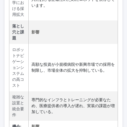
学にお
います。
ける採
用拡大
落とし
穴と課
影響
題
ロボッ
トナビ
ゲーシ
高額な投資が小規模病院や新興市場での採用を
ョンシ
制限し、市場全体の拡大を抑制している。
ステム
の高コ
スト
複雑な
専門的なインフラとトレーニングが必要なた
設置と
め、医療提供者の導入が遅れ、実装の課題が増
統合要
加している。
件
機会:
影響