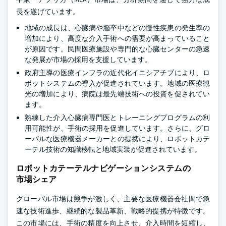
長を遂げています。
地域の成長は、心臓病や脳卒中などの慢性疾患の発生率の
増加により、高度な介入手術への需要が高まっていること
が原因です。民間医療施設や専門的な心臓センターの急速
な発展が市場の採用を支援しています。
政府主導の医療インフラの近代化イニシアチブにより、ロ
ボットシステムの導入が促進されています。地域の医療観
光の増加により、病院は最先端技術への投資を促されてい
ます。
熟練した介入心臓病専門医とトレーニングプログラムの利
用可能性が、手術の採用を促進しています。さらに、グロ
ーバルな医療機器メーカーとの提携により、ロボットカテ
ーテル技術の知識移転と地域実装が促進されています。
ロボットカテーテルナビゲーションシステムの
市場シェア
グローバル市場は競争が激しく、主要な医療機器会社間で急
速な技術進歩、継続的な製品革新、戦略的提携が特徴です。
この市場には、手術の精度を向上させ、介入時間を短縮し、