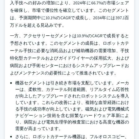
入手技への好みの増加により、2024年に66.7%の市場シェア
を確保し、市場で優位性を確立しています。このセグメント
は、予測期間中に10.1%のCAGRで成長し、2034年には397.1百
万ドルを超える見込みです。
一方、アクセサリーセグメントは10.9%のCAGRで成長すると
予想されています。このセグメントの成長は、ロボットカテ
ーテル手技に必要な消耗品および補助機器の需要増加、手技
特化型カテーテルおよびガイドワイヤーの採用拡大、および
病院および手術センターにおけるシステムアップグレードお
よびメンテナンスの必要性によって推進されています。
機器セグメントは引き続き市場を支配しています。メーカ
ーは、柔軟性、カテーテル到達範囲、リアルタイム応答性
が向上したアップグレードされたロボットシステムを導入
しています。これらの改善により、複雑な血管経路におけ
る手技の成功率が向上しています。磁気および電気機械式
ナビゲーション技術を含む頻繁なハードウェア革新によ
り、病院および電気生理学的検査室における高度な機器の
需要が高まっています。
さらに、ロボットカテーテル機器は、フルオロスコピー、