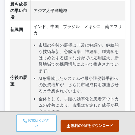
最も成長
の早い市
アジア太平洋地域
場
インド、中国、ブラジル、メキシコ、南アフリ
新興国
カ
市場の今後の展望は非常に好調で、継続的
な技術革新、心臓病学、神経学、腫瘍学を
はじめとする様々な分野での応用拡大、新
興地域での採用増加によって推進されてい
ます。
今後の展
AIを搭載したシステムや最小限侵襲手術へ
望
の投資増加が、さらに市場成長を加速させ
ると予想されています。
全体として、手順の効率化と患者アウトカ
ムの改善により、市場は安定した成長が見
込まれます。
お電話くださ
い
無料のPDFをダウンロード
この市場における成長の機会は何でしょうか?