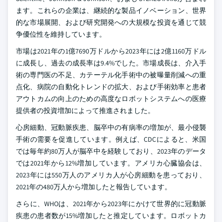
ます。これらの企業は、継続的な製品イノベーション、世界
的な市場展開、および研究開発への大規模な投資を通じて競
争優位性を維持しています。
市場は2021年の1億7690万ドルから2023年には2億1160万ドル
に成長し、過去の成長率は9.4%でした。市場成長は、介入手
術の専門医の不足、カテーテル化手術中の被曝量削減への重
点化、病院の自動化トレンドの拡大、および手術効率と患者
アウトカムの向上のための高度なロボットシステムへの医療
提供者の投資増加によって推進されました。
心房細動、冠動脈疾患、脳卒中の有病率の増加が、最小侵襲
手術の需要を促進しています。例えば、CDCによると、米国
では毎年約80万人が脳卒中を経験しており、2023年のデータ
では2021年から12%増加しています。アメリカ心臓協会は、
2023年には550万人のアメリカ人が心房細動を患っており、
2021年の480万人から増加したと報告しています。
さらに、WHOは、2021年から2023年にかけて世界的に冠動脈
疾患の患者数が15%増加したと推定しています。ロボットカ