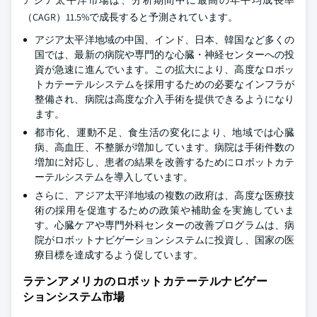
アジア太平洋市場は、分析期間中に最高の年平均成長率
（CAGR）11.5%で成長すると予測されています。
アジア太平洋地域の中国、インド、日本、韓国など多くの
国では、最新の病院や専門的な心臓・神経センターへの投
資が急速に進んでいます。この拡大により、高度なロボッ
トカテーテルシステムを採用するための必要なインフラが
整備され、病院は高度な介入手術を提供できるようになり
ます。
都市化、運動不足、食生活の変化により、地域では心臓
病、高血圧、不整脈が増加しています。病院は手術件数の
増加に対応し、患者の結果を改善するためにロボットカテ
ーテルシステムを導入しています。
さらに、アジア太平洋地域の複数の政府は、高度な医療技
術の採用を促進するための政策や補助金を実施していま
す。心臓ケアや専門外科センターの改善プログラムは、病
院がロボットナビゲーションシステムに投資し、国家の医
療目標を達成するよう促しています。
ラテンアメリカのロボットカテーテルナビゲー
ションシステム市場