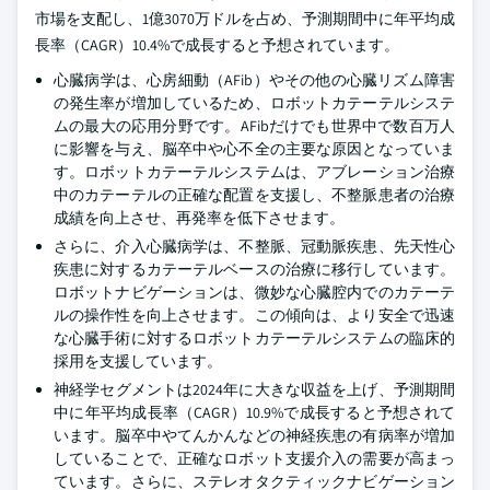
市場を支配し、1億3070万ドルを占め、予測期間中に年平均成
長率（CAGR）10.4%で成長すると予想されています。
心臓病学は、心房細動（AFib）やその他の心臓リズム障害
の発生率が増加しているため、ロボットカテーテルシステ
ムの最大の応用分野です。AFibだけでも世界中で数百万人
に影響を与え、脳卒中や心不全の主要な原因となっていま
す。ロボットカテーテルシステムは、アブレーション治療
中のカテーテルの正確な配置を支援し、不整脈患者の治療
成績を向上させ、再発率を低下させます。
さらに、介入心臓病学は、不整脈、冠動脈疾患、先天性心
疾患に対するカテーテルベースの治療に移行しています。
ロボットナビゲーションは、微妙な心臓腔内でのカテーテ
ルの操作性を向上させます。この傾向は、より安全で迅速
な心臓手術に対するロボットカテーテルシステムの臨床的
採用を支援しています。
神経学セグメントは2024年に大きな収益を上げ、予測期間
中に年平均成長率（CAGR）10.9%で成長すると予想されて
います。脳卒中やてんかんなどの神経疾患の有病率が増加
していることで、正確なロボット支援介入の需要が高まっ
ています。さらに、ステレオタクティックナビゲーション