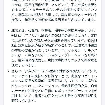
フラは、高度な画像処理、マッピング、手術支援を必要と
するロボットカテーテルシステムの採用を支援していま
す。病院はこの能力を活用して、高品質な介入サービスを
提供し、先進的な医療を求める患者を引きつけています。
北米では、心臓病、不整脈、脳卒中の有病率が高いです。
例えば、アメリカ心臓協会の2024年の統計によると、米国
には約630万人の成人が心房細動を患っています。心房細
動と冠動脈疾患の症例が増加することで、正確で最小侵襲
の手術の需要が高まっています。ロボットカテーテルシス
テムは、正確なナビゲーションとアブレーションを可能に
し、臨床結果を改善し、病院や専門クリニックでの採用を
促進しています。
さらに、介入カテーテル治療に対する保険やメディケア/
メディケイドの支払いが好調なことで、高度なロボットシ
ステムの採用が経済的に実現可能になっています。病院や
クリニックは、アブレーション、電気生理学的介入、血管
カテーテル治療などの手術にロボットナビゲーションを使
用することで、患者へのアクセスと財政的な実現可能性を
確保しています。