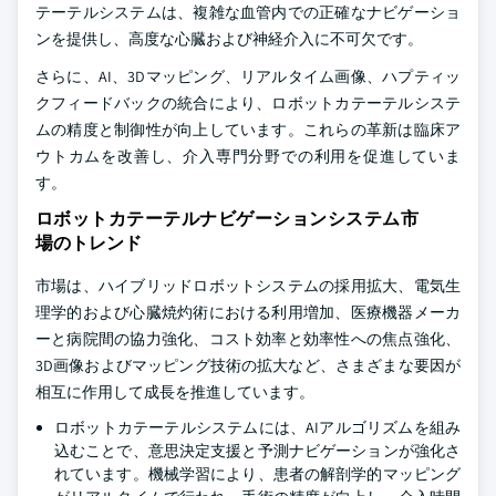
テーテルシステムは、複雑な血管内での正確なナビゲーショ
ンを提供し、高度な心臓および神経介入に不可欠です。
さらに、AI、3Dマッピング、リアルタイム画像、ハプティッ
クフィードバックの統合により、ロボットカテーテルシステ
ムの精度と制御性が向上しています。これらの革新は臨床ア
ウトカムを改善し、介入専門分野での利用を促進していま
す。
ロボットカテーテルナビゲーションシステム市
場のトレンド
市場は、ハイブリッドロボットシステムの採用拡大、電気生
理学的および心臓焼灼術における利用増加、医療機器メーカ
ーと病院間の協力強化、コスト効率と効率性への焦点強化、
3D画像およびマッピング技術の拡大など、さまざまな要因が
相互に作用して成長を推進しています。
ロボットカテーテルシステムには、AIアルゴリズムを組み
込むことで、意思決定支援と予測ナビゲーションが強化さ
れています。機械学習により、患者の解剖学的マッピング