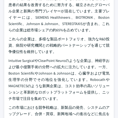
患者の結果を改善するために努力する、確立されたグローバ
ル企業と新興の専門プレイヤーが混在しています。主要プレ
イヤーには、SIEMENS Healthineers、BIOTRONIK、Boston
Scientific、Johnson & Johnson、STEREOTAXISが含まれ、これ
らの企業は総市場シェアの約65%を占めています。
これらの企業は、多様な製品ポートフォリオ、強力なR&D投
資、病院や研究機関との戦略的パートナーシップを通じて競
争優位性を維持しています。
Intuitive SurgicalやClearPoint Neuroのような企業は、神経学お
よび最小侵襲手術の分野への拡大に注力しています。一方、
Boston ScientificやJohnson & Johnsonは、心臓学および電気
生理学の分野でその地位を強化しています。Robocathや
MAGNETECSのような新興企業は、コスト効率の高いソリュー
ションと革新的なロボットプラットフォームを提供し、ニッ
チ市場で注目を集めています。
この市場における競争戦略は、新製品の発売、システムのア
ップグレード、合併・買収、新興地域への進出などに焦点を