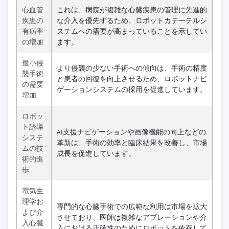
心血管
これは、病院が複雑な心臓疾患の管理に先進的
疾患の
な介入を優先するため、ロボットカテーテルシ
有病率
ステムへの需要が高まっていることを示してい
の増加
ます。
最小侵
より侵襲の少ない手術への傾向は、手術の精度
襲手術
と患者の回復を向上させるため、ロボットナビ
の需要
ゲーションシステムの採用を促進しています。
増加
ロボッ
ト誘導
AI支援ナビゲーションや画像機能の向上などの
システ
革新は、手術の効率と臨床結果を改善し、市場
ムの技
成長を促進しています。
術的進
歩
電気生
理学お
専門的な心臓手術での広範な利用は市場を拡大
よび介
させており、医師は複雑なアブレーションや介
入心臓
入における正確性のためにロボットを依存して