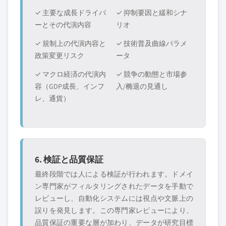
✓ 主要な成長ドライバ
✓ 抑制要因と緩和シナ
ーとその代演内容
リオ
✓ 規制上の代演内容と
✓ 技術普及曲線パラメ
政策変更リスク
ータ
✓ マクロ経済の代演内
✓ 競争の動態と市場参
容（GDP成長、インフ
入/椭退の見通し
レ、通貨）
6. 検証と品質保証
最終段階では人による検証が行われます。ドメイ
ン専門家がフィルタリングされたデータを手動で
レビューし、自動化システムには視点や文脈上の
誤りを発見します。この専門家レビューにより、
品質保証の重要な層が加わり、データが研究目標