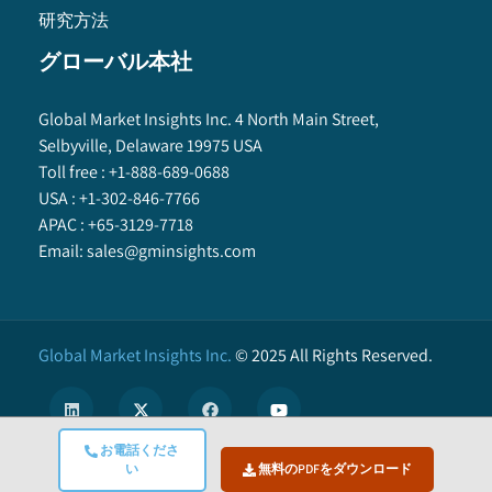
研究方法
グローバル本社
Global Market Insights Inc. 4 North Main Street,
Selbyville, Delaware 19975 USA
Toll free :
+1-888-689-0688
USA :
+1-302-846-7766
APAC :
+65-3129-7718
Email:
sales@gminsights.com
Global Market Insights Inc.
©
2025
All Rights Reserved.
お電話くださ
い
無料のPDFをダウンロード
X
We use cookies to enhance user experience. (
Privacy Policy
)