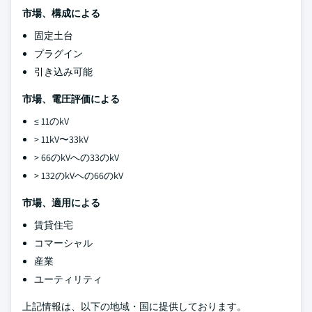
市場、構成による
固定土台
プラグイン
引き込み可能
市場、電圧評価による
≤ 11のkV
> 11kV〜33kV
> 66のkVへの33のkV
> 132のkVへの66のkV
市場、適用による
賃貸住宅
コマーシャル
産業
ユーティリティ
上記情報は、以下の地域・国に提供しております。