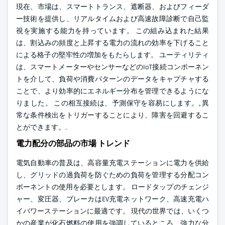
現在、市場は、スマートトランス、遮断器、およびフィーダ
ー技術を提供し、リアルタイムおよび高速故障診断で自己監
視を実施する能力を持っています。 この組み込まれた結果
は、割込みの頻度と上昇する電力の流れの効率を下げること
による格子の堅牢性の増加をもたらします。 ユーティリティ
は、スマートメーターやセンサーなどのIoT接続コンポーネン
トを介して、負荷や消費パターンのデータをキャプチャする
ことで、より効率的にエネルギー分布を管理できるようにな
りました。 この相互接続は、予測保守を容易にします。, 異
常な条件検出をトリガーすることにより、障害を回避するこ
とができます。.
電力配分の部品の市場 トレンド
電気自動車の普及は、高容量充電ステーションに電力を供給
し、グリッドの過負荷を防ぐための負荷を管理する分配コン
ポーネントの使用を必要とします。 ロードタップのチェンジ
ャー、変圧器、ブレーカはEV充電ネットワーク、高速充電ハ
イパワーステーションに最適です。 現代の世界では、いくつ
かの産業が化石燃料の使用を強調しているところ、強力な分