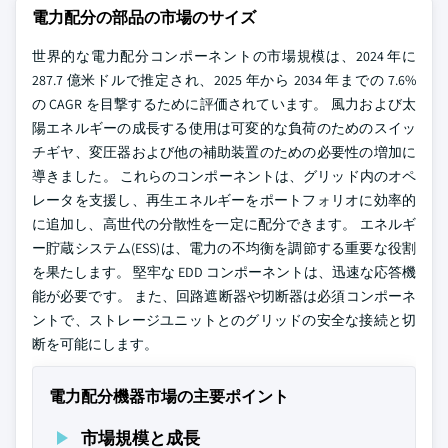
電力配分の部品の市場のサイズ
世界的な電力配分コンポーネントの市場規模は、2024 年に
287.7 億米ドルで推定され、2025 年から 2034 年までの 7.6%
の CAGR を目撃するために評価されています。 風力および太
陽エネルギーの成長する使用は可変的な負荷のためのスイッ
チギヤ、変圧器および他の補助装置のための必要性の増加に
導きました。 これらのコンポーネントは、グリッド内のオペ
レータを支援し、再生エネルギーをポートフォリオに効率的
に追加し、高世代の分散性を一定に配分できます。 エネルギ
ー貯蔵システム(ESS)は、電力の不均衡を調節する重要な役割
を果たします。 堅牢な EDD コンポーネントは、迅速な応答機
能が必要です。 また、回路遮断器や切断器は必須コンポーネ
ントで、ストレージユニットとのグリッドの安全な接続と切
断を可能にします。
電力配分機器市場の主要ポイント
市場規模と成長