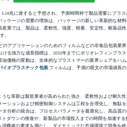
D 3.14兆に達すると予想され、予測時間枠で製品需要にプラ
パッケージの需要の増加は、パッケージの新しい革新的な材料
装産業では、製品は、柔軟性、強度、軽量、安定性、耐薬品性
す。
どのアプリケーションのためのフィルムなどの非食品包装業界
おける強力な成長指標は、2032年までにポリオレフィンプラ
原油価格の変動は、全体的なプラストマーの業界シェアをハム
バイオプラスチック包装
フィルムは、予測の呪文の市場成長の
ような革新は製造業者が高められた強さ、柔軟性および耐久性
メーションおよび精密制御システムは工程を合理化し、無駄を
ータ分析の統合は、プロセスパラメータを最適化し、高品質の
ストダウンの推進や、新製品の市場投入までの時間を加速する
る消費者の要求を満たし、ダイナミックな市場環境で競争を維