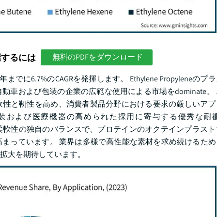
握するには
無料のPDFをダウンロード
でに6.7%のCAGRを発揮します。 Ethylene Propyleneの
車および包装の企業の広範な使用による市場をdominate。
軟性と靭性を高め、消費者製品分野における要求の厳しいアプ
包装および医療機器の高められた採用に寄与する優秀な耐
は、強度と柔軟性の独自のバランスで、プロテインのオクテインプラス
まっています。 業界は多様で高性能な素材を求め続けるため
拡大を期待しています。