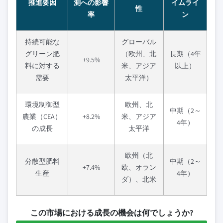
推進要因
測への影響
イムライ
性
率
ン
持続可能な
グローバル
グリーン肥
（欧州、北
長期（4年
+9.5%
料に対する
米、アジア
以上）
需要
太平洋）
環境制御型
欧州、北
中期（2～
農業（CEA）
+8.2%
米、アジア
4年）
の成長
太平洋
欧州（北
分散型肥料
中期（2～
+7.4%
欧、オラン
生産
4年）
ダ）、北米
この市場における成長の機会は何でしょうか?