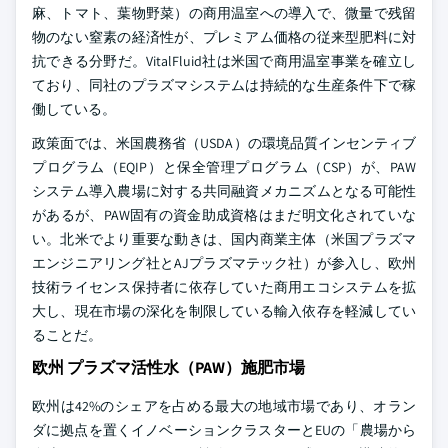
麻、トマト、葉物野菜）の商用温室への導入で、微量で残留
物のない窒素の経済性が、プレミアム価格の従来型肥料に対
抗できる分野だ。VitalFluid社は米国で商用温室事業を確立し
ており、同社のプラズマシステムは持続的な生産条件下で稼
働している。
政策面では、米国農務省（USDA）の環境品質インセンティブ
プログラム（EQIP）と保全管理プログラム（CSP）が、PAW
システム導入農場に対する共同融資メカニズムとなる可能性
があるが、PAW固有の資金助成資格はまだ明文化されていな
い。北米でより重要な動きは、国内商業主体（米国プラズマ
エンジニアリング社とAJプラズマテック社）が参入し、欧州
技術ライセンス保持者に依存していた商用エコシステムを拡
大し、現在市場の深化を制限している輸入依存を軽減してい
ることだ。
欧州 プラズマ活性水（PAW）施肥市場
欧州は42%のシェアを占める最大の地域市場であり、オラン
ダに拠点を置くイノベーションクラスターとEUの「農場から