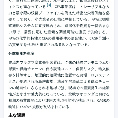
り、食料安全保障の懸念、水不足の圧力、都市近接ロジステ
[3]
ィクスが重なっている
。CEA事業者は、トレーサブルな入
力と最小限の残留プロファイルを備えた精密な栄養供給を必
要としており、小売業者の仕様に準拠している。PAWは循環
式施肥システムに直接統合され、遺留化学物質を一切含まな
い形で、需要に応じた窒素を調整可能な濃度で供給する。
PAWの化学的特性とCEAの運用要件の整合性が、CAGR予測へ
の貢献度を+8.2%と推定される要因となっている。
分散型肥料生産
農場内プラズマ窒素発生装置は、従来の硝酸アンモニウムや
尿素の供給チェーンに伴う調達コスト、保管リスク、輸入依
存を排除する。地理的に遠隔地に位置する農場、ロジスティ
クスが制約される島嶼市場、地政学的混乱による供給チェー
ンの脆弱性にさらされる地域では、現場での窒素発生の経済
性がますます魅力的になっている。北欧やオランダにおける
初期の商業展開により運用の実現可能性が実証され、CAGRの
軌道に+7.4%の貢献が見込まれている。
主な課題