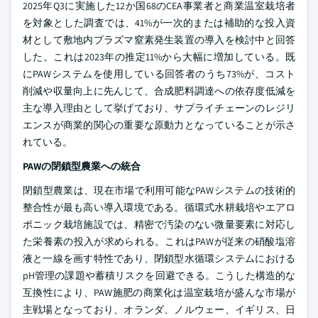
2025年Q3に実施した12か国68のCEA事業者と商業温室栽培者
を対象とした調査では、41%が一次的または補助的な投入資
材として敷地内プラズマ窒素発生装置の導入を検討中と回答
した。これは2023年の推定11%から大幅に増加している。既
にPAWシステムを使用している回答者のうち73%が、コスト
削減や収量向上に先んじて、合成肥料調達への依存度低減を
主な導入理由として挙げており、サプライチェーンのレジリ
エンスが商業的関心の重要な原動力となっていることが示さ
れている。
PAWの閉鎖型農業への統合
閉鎖型農業は、現在市場で利用可能なPAWシステムの技術的
整合性が最も高い導入環境である。循環式水耕栽培やエアロ
ポニック栽培施設では、精密で汚染のない微量要素に対応し
た栄養素の投入が求められる。これはPAWが従来の硝酸塩溶
液と一線を画す特性であり、閉鎖型水循環システムにおける
pH管理の課題や蓄積リスクを回避できる。こうした構造的な
互換性により、PAW施肥の商業化は温室栽培が盛んな市場が
主戦場となっており、オランダ、ノルウェー、イギリス、日