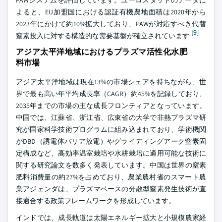
PAWシステムを評価しています。ユーロスタットのデータに
よると、EU加盟国における認証有機農地面積は2020年から
2023年にかけて約10%拡大しており、PAWが対応すべき代替
[9]
窒素投入に対する構造的な需要基盤が確立されています
アジア太平洋地域におけるプラズマ活性化水肥
料市場
アジア太平洋地域は現在13%の市場シェアを持ちながら、世
界で最も高い年平均成長率（CAGR）約45%を記録しており、
2035年までの市場の主な成長フロンティアとなっています。
中国では、江蘇省、浙江省、広東省の大学で非熱プラズマ研
究が国家科学技術プログラムに組み込まれており、学術機関
がDBD（誘電体バリア放電）やグライディングアーク窒素固
定構成など、高効率温室栽培や水耕栽培に適用可能な技術に
関する研究論文を数多く発表しています。中国は世界の窒素
肥料消費量の約27%を占めており、農業農村省のスマート農
業アジェンダは、プラズマベースの分散型窒素発生技術が直
接適合する政策フレームワークを形成しています。
インドでは、成長軌道は太陽エネルギー拡大と小規模農家経