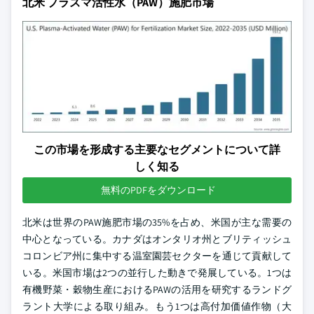
北米 プラズマ活性水（PAW）施肥市場
この市場を形成する主要なセグメントについて詳
しく知る
無料のPDFをダウンロード
北米は世界のPAW施肥市場の35%を占め、米国が主な需要の
中心となっている。カナダはオンタリオ州とブリティッシュ
コロンビア州に集中する温室園芸セクターを通じて貢献して
いる。米国市場は2つの並行した動きで発展している。1つは
有機野菜・穀物生産におけるPAWの活用を研究するランドグ
ラント大学による取り組み。もう1つは高付加価値作物（大