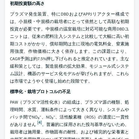
初期投資額の高さ
プラズマ発生装置、特にDBDおよびAPPJリアクター構成で
は、小規模・中規模の栽培者にとって依然として高額な初期
投資が必要です。中規模の温室栽培に対応可能な商用DBDユ
ニットは、従来の肥料注入システムと比較して大幅に高い初
期コストがかかり、償却期間は主に現地の電気料金、窒素施
用強度、作物価格に大きく依存します。この課題により、
CAGR予測は約7.5%押し下げられると推定されています。主な
緩和策としては、製造規模の拡大効果、モジュール式システ
ム設計、機器のサービス化モデルが挙げられますが、これら
は市場でようやく登場し始めた段階です。
標準化・栽培プロトコルの不足
PAW（プラズマ活性化水）の組成は、プラズマ源の種類、処
理時間、水質、運転条件によって大きく異なり、システムや
バッチ間でNO₃⁻、NO₂⁻、活性酸素種（ROS）の濃度に一貫性
[4]
がありません
。普遍的に採用された投与基準がないため、
栽培者は施用量、作物固有の耐性、および補完的な栄養素と