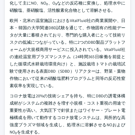
化して主にNO、NO₂、O₃などの反応種に変換し、処理水中に
硝酸塩、亜硝酸塩、活性酸素化合物として溶解させる。
欧州・北米の温室施設におけるVitalFluid社の商業展開や、日
本・韓国の大学関連DBD試験を通じて、作物固有の性能デー
タが大量に蓄積されており、専門的な購入者にとって技術リ
スクの低減につながっている。特に2つのDBD製品プラットフ
ォームが大規模商用サービスに投入されている。VitalFluid社
の連続温室用プラズマシステム（24時間365日稼働を前提と
した循環式水耕栽培環境向け）と、施設栽培トマトの栽培試
験で使用される表面DBD（SDBD）リアクターは、野菜・葉物
作物において従来の硝酸塩肥料プログラムと同等の反応性窒
素収率を実現している。
コロナ放電は20%の技術シェアを持ち、特にDBDの誘電体構
成材がシステムの複雑さを増す小規模・コスト重視の用途で
重要性が高い。大気圧下で針状またはワイヤー・プレート電
極構成を用いて動作するコロナ放電システムは、局所的な高
強度プラズマ領域を生成し、処理水に溶解させるNOおよび
NO₂を生成する。