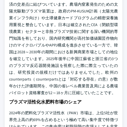
済の交差点に結びついています。農場内窒素発生のための太
陽光駆動プラズマ装置は、政府のPM-KUSUM計画（太陽光農
業インフラ向け）や土壌健康カードプログラムの精密栄養施
用重視と整合しています。日本は確立されたCEA（閉鎖型環
境農業）セクターと非熱プラズマ技術に関する深い機関的専
門知識を有しており、国内研究機関が高付加価値園芸作物向
けのマイクロバブルやAPPJ構成を進歩させている一方で、韓
国は2028～2030年の期間における新興商業市場としての地位
を確立しています。2025年後半に中国江蘇省と浙江省の3つ
のプラズマ反応器開発施設を視察した際に際立っていたの
は、研究投資の規模だけではありませんでした。欧州の
counterparts（ counterpartsとは「対応する存在」の意）が数
年かけた評価期間を、中国の省レベル農業普及局による農場
パイロット資格審査が12～18ヶ月に圧縮していたことです。
プラズマ活性化水肥料市場のシェア
2024年の肥料化プラズマ活性水（PAW）市場は、上位5社が世
界売上高の約69%を占めるという極めて高い集中度で特徴づ
けられています。この集中度は初期段階の市場としても非常