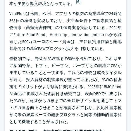
[6]
本が主要な導入環境となっている。
VitalFluidは米国、欧州、アフリカの複数の商業温室で24時間
365日の稼働を実現しており、実生産条件下で窒素供給と植
物健康（菌類病害抑制）の価値提案を実証している。2024年
にFuture Food Fund、Horticoop、Innovation Industriesから調
達した500万ユーロのシード資金は、主に観賞用作物と露地
栽培向けの温室PAWプログラム拡大を目指している。
作物別では、野菜がPAW市場の50%を占めており、これは主
に葉物野菜、トマト、ピーマン、ハーブなどの栽培にCEAが
集中していることと一致する。これらの作物は成長サイクル
が速く、投入資材の制御環境が整っているため、PAWの精密
施用のメリットがより顕著に発揮される。2025年にBMC Plant
Biologyに掲載された査読付き研究では、表面DBDで生成され
たPAWが、発芽から収穫までの全栽培サイクルを通じてトマ
トの収量を向上させることが確認されており、反応性窒素種
が従来の尿素ベースの施肥プログラムと同等の補助的窒素源
として機能することが示された。