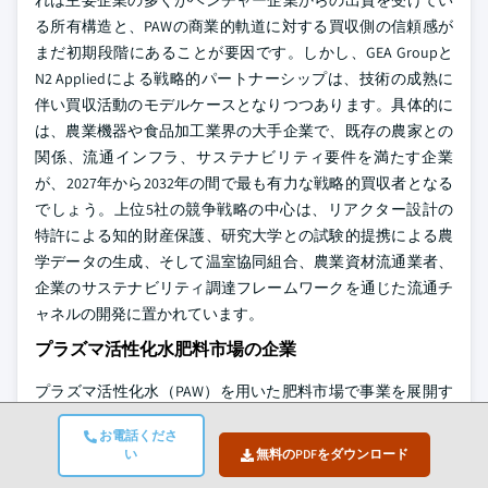
れは主要企業の多くがベンチャー企業からの出資を受けてい
る所有構造と、PAWの商業的軌道に対する買収側の信頼感が
まだ初期段階にあることが要因です。しかし、GEA Groupと
N2 Appliedによる戦略的パートナーシップは、技術の成熟に
伴い買収活動のモデルケースとなりつつあります。具体的に
は、農業機器や食品加工業界の大手企業で、既存の農家との
関係、流通インフラ、サステナビリティ要件を満たす企業
が、2027年から2032年の間で最も有力な戦略的買収者となる
でしょう。上位5社の競争戦略の中心は、リアクター設計の
特許による知的財産保護、研究大学との試験的提携による農
学データの生成、そして温室協同組合、農業資材流通業者、
企業のサステナビリティ調達フレームワークを通じた流通チ
ャネルの開発に置かれています。
プラズマ活性化水肥料市場の企業
プラズマ活性化水（PAW）を用いた肥料市場で事業を展開す
る主要企業は以下の通りです。
お電話くださ
プラズマ活性化水（PAW）を用いた肥料市場で主要なプレー
い
無料のPDFをダウンロード
ヤーとなっているのは、VitalFluid、N2 Applied、Plasma