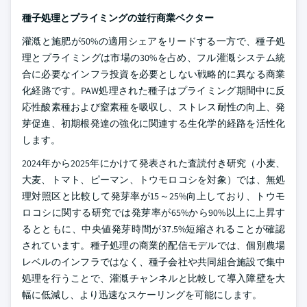
種子処理とプライミングの並行商業ベクター
灌漑と施肥が50%の適用シェアをリードする一方で、種子処
理とプライミングは市場の30%を占め、フル灌漑システム統
合に必要なインフラ投資を必要としない戦略的に異なる商業
化経路です。PAW処理された種子はプライミング期間中に反
応性酸素種および窒素種を吸収し、ストレス耐性の向上、発
芽促進、初期根発達の強化に関連する生化学的経路を活性化
します。
2024年から2025年にかけて発表された査読付き研究（小麦、
大麦、トマト、ピーマン、トウモロコシを対象）では、無処
理対照区と比較して発芽率が15～25%向上しており、トウモ
ロコシに関する研究では発芽率が65%から90%以上に上昇す
るとともに、中央値発芽時間が37.5%短縮されることが確認
されています。種子処理の商業的配信モデルでは、個別農場
レベルのインフラではなく、種子会社や共同組合施設で集中
処理を行うことで、灌漑チャンネルと比較して導入障壁を大
幅に低減し、より迅速なスケーリングを可能にします。