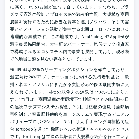
に高く、3つの要因が重なり合っています。すなわち、プラ
ズマ反応器の設計とプロセスIPの独占的性質、大規模な商用
展開を実行するために必要な資本と運用ノウハウ、そして需
要とイノベーション活動が集中する北西ヨーロッパにおける
地理的な集積です。この地域では、VitalFluidとN2 Appliedが
温室農業協同組合、大学研究パートナー、気候テック投資家
で構成されるエコシステム内で事業を展開しており、現段階
で他地域に類を見ない存在となっています。
VitalFluidは22%のリーディングポジションを確立しており、
温室向けPAWアプリケーションにおける先行者利益と、欧
州・米国・アフリカにまたがる実証済みの多国展開実績に支
えられています。同社の競争力の源泉は3つの柱にありま
す。1つ目は、商用温室の実環境下で検証された24時間365日
の連続プラズマシステム稼働、2つ目は植物の健康（菌類病
害抑制）と窒素肥料供給を単一システムで実現するデュアル
バリュープロポジション、3つ目は大手オランダ園芸協同組
合Horticoopを通じた機関レベルの流通チャネルへのアクセス
です。Horticoopはプロの栽培者に大規模な紹介を行っていま