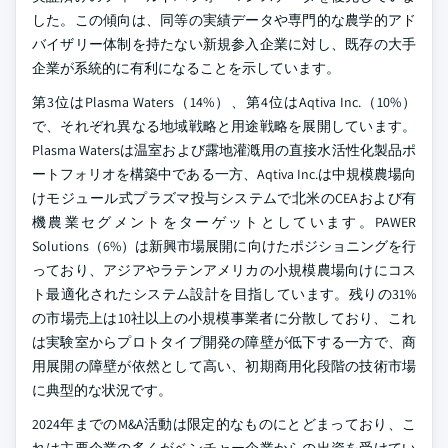
した。この傾向は、同等の実績データや専門的な農学的アド
バイザリー体制を持たない新規参入企業に対し、既存の大手
企業が系統的に有利になることを示しています。
第3位はPlasma Waters（14%）、第4位はAqtiva Inc.（10%）
で、それぞれ異なる地域戦略と用途戦略を展開しています。
Plasma Watersは温室および露地灌漑用の直接水活性化製品ポ
ートフォリオを構築中である一方、Aqtiva Inc.は中規模農場向
けモジュール式プラズマ投与システムで北米のCEAおよび有
機農業セグメントをターゲットとしています。PAWER
Solutions（6%）は新興市場展開に向けたポジショニングを行
っており、アジアやラテンアメリカの小規模農場向けにコス
ト最適化されたシステム設計を目指しています。残りの31%
の市場売上は10社以上の小規模事業者に分散しており、これ
は実験室からプロトタイプ開発の障壁が低下する一方で、商
用展開の障壁が依然として高い、初期商用化段階の技術市場
に典型的な状況です。
2024年までのM&A活動は限定的なものにとどまっており、こ