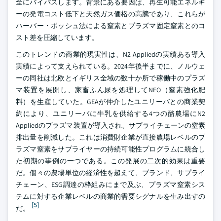
全にバイパスします。背景にある要因は、再生可能エネルギ
ーの発電コスト低下と天然ガス価格の高騰であり、これらが
ハーバー・ボッシュ法による窒素とプラズマ固定窒素とのコ
スト差を圧縮しています。
このトレンドの商業的現実性は、N2 Appliedの実績ある導入
実績によって支えられている。2024年後半までに、ノルウェ
ーの同社は北欧とイギリス全域の数十か所で稼働中のプラズ
マ装置を展開し、家畜ふん尿を処理してNEO（窒素強化肥
料）を生産していた。GEAが仲介したユニリーバとの商業契
約により、ユニリーバに牛乳を供給する4つの酪農場にN2
Appliedのプラズマ装置が導入され、サプライチェーンの窒素
排出量を削減した。これは消費財企業が直接農場レベルのプ
ラズマ窒素をサプライヤーの持続可能性プログラムに統合し
た初期の事例の一つである。この発展の二次的効果は重要
だ。個々の農場単位の経済性を超えて、ブランド、サプライ
チェーン、ESG調達の枠組みにまで及ぶ、プラズマ窒素シス
テムに対する企業レベルの商業的需要シグナルを生み出すの
[5]
だ。