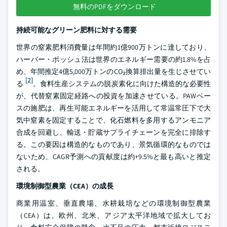
無料のPDFをダウンロード
持続可能なグリーン肥料に対する需要
世界の窒素肥料消費量は年間約1億900万トンに達しており、
ハーバー・ボッシュ法は世界のエネルギー需要の約1.8%を占
め、年間推定4億5,000万トンのCO₂換算排出量を生じさせてい
[2]
る
。食料生産システムの脱炭素化に向けた構造的な必要性
が、代替窒素固定経路への投資を加速させている。PAWベー
スの施肥は、再生可能エネルギーを活用して常温常圧下で大
気中窒素を固定することで、化石燃料を多用するアンモニア
合成を回避し、輸送・貯蔵サプライチェーンを完全に排除す
る。この要因は構造的なものであり、景気循環的なものでは
ないため、CAGR予測への貢献度は約+9.5%と最も高いと推定
される。
環境制御型農業（CEA）の成長
商業用温室、垂直農場、水耕栽培などの環境制御型農業
（CEA）は、欧州、北米、アジア太平洋地域で拡大してお