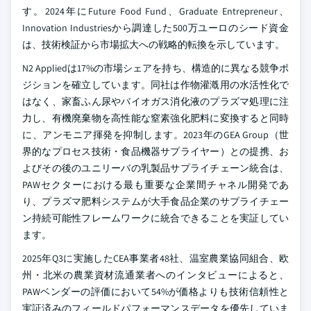
す。2024年にFuture Food Fund、Graduate Entrepreneur、
Innovation Industriesから調達した500万ユーロのシード資金
は、技術検証から市場拡大への戦略的転換を示しています。
N2 Appliedは17%の市場シェアを持ち、構造的に異なる競争ポ
ジションを確立しています。同社は作物灌漑用の水活性化で
はなく、家畜ふん尿やバイオガス消化液のプラズマ処理に注
力し、有機廃棄物を高性能な窒素強化肥料に変換すると同時
に、アンモニア揮発を抑制します。2023年のGEA Group（世
界的なプロセス技術・食品機器サプライヤー）との提携、お
よびその後のユニリーバの乳製品サプライチェーン統合は、
PAWセクターにおける最も重要な企業間チャネル開発であ
り、プラズマ肥料システムが大手食品企業のサプライチェー
ン持続可能性フレームワークに統合できることを実証してい
ます。
2025年Q3に実施したCEA事業者48社、温室農業協同組合、欧
州・北米の農業資材流通業者へのインタビューによると、
PAWベンダーの評価において54%が価格よりも技術信頼性と
実証済みのフィールドパフォーマンスデータを優先していま