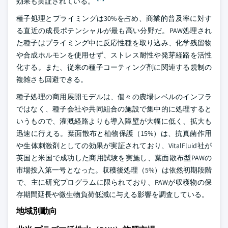
効果も実証されている。
種子処理とプライミングは30%を占め、商業的普及率に対す
る直近の成長ポテンシャルが最も高い分野だ。PAW処理され
た種子はプライミング中に反応性種を取り込み、化学残留物
や合成ホルモンを使用せず、ストレス耐性や発芽経路を活性
化する。また、従来の種子コーティング剤に関連する規制の
複雑さも回避できる。
種子処理の商用展開モデルは、個々の農場レベルのインフラ
ではなく、種子会社や共同組合の施設で集中的に処理すると
いうもので、灌漑経路よりも導入障壁が大幅に低く、拡大も
迅速に行える。葉面散布と植物保護（15%）は、抗真菌作用
や生体刺激剤としての効果が実証されており、VitalFluid社が
英国と米国で成功した商用試験を実施し、葉面散布型PAWの
市場投入第一号となった。収穫後処理（5%）は依然初期段階
で、主に研究プログラムに限られており、PAWが収穫物の保
存期間延長や微生物負荷低減に与える影響を調査している。
地域別動向