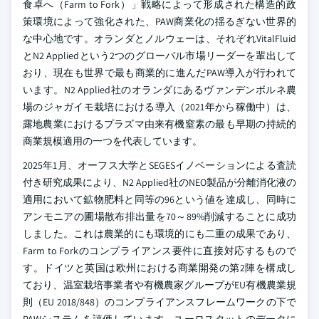
食卓へ（Farm to Fork）」戦略によって形成された構造的政
策環境によって強化された、PAW商業化の揺るぎない世界的
な中心地です。オランダとノルウェーは、それぞれVitalFluid
とN2 Appliedという2つのグローバル市場リーダーを輩出して
おり、現在も世界で最も商業的に進んだPAW導入が行われて
います。N2 Applied社のオランダにあるヴァンデンボルネ農
場のジャガイモ栽培における導入（2021年から稼働中）は、
露地農業におけるプラズマ由来有機窒素の最も早期の持続的
商業規模適用の一つを代表しています。
2025年1月、オーフス大学とSEGESイノベーションによる査読
付き研究成果により、N2 Applied社のNEO製品が分離消化液の
適用において鉱物肥料と同等の96という値を達成し、同時に
アンモニアの圃場散布排出量を70～89%削減することに成功
しました。これは農業的にも環境的にも二重の成果であり、
Farm to Forkのコンプライアンス要件に直接対応するもので
す。ドイツと英国は欧州における商業開発の第2陣を構成し
ており、温室栽培事業者や有機農家グループがEU有機農業規
則（EU 2018/848）のコンプライアンスフレームワークの下で