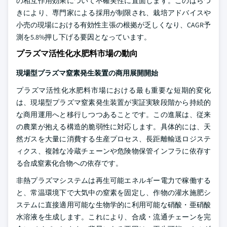
の相互作用効果について不確実性に直面します。このばらつ
きにより、専門家による採用が制限され、栽培アドバイスや
小売の現場における有効性主張の根拠が乏しくなり、CAGR予
測を5.8%押し下げる要因となっています。
プラズマ活性化水肥料市場の動向
現場型プラズマ窒素発生装置の商用展開開始
プラズマ活性化水肥料市場における最も重要な短期的変化
は、現場型プラズマ窒素発生装置が実証実験段階から持続的
な商用運用へと移行しつつあることです。この進展は、従来
の農業が抱える構造的脆弱性に対応します。具体的には、天
然ガスを大量に消費する生産プロセス、長距離輸送ロジステ
ィクス、複雑な冷蔵チェーンや危険物保管インフラに依存す
る合成窒素化合物への依存です。
非熱プラズマシステムは再生可能エネルギー電力で稼働する
と、常温環境下で大気中の窒素を固定し、作物の灌水施肥シ
ステムに直接適用可能な生物学的に利用可能な硝酸・亜硝酸
水溶液を生成します。これにより、合成・流通チェーンを完