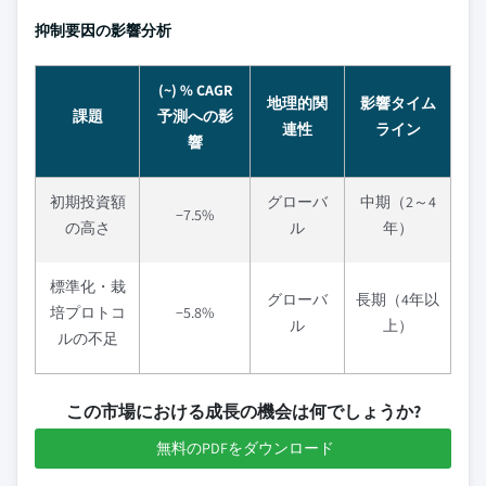
抑制要因の影響分析
(~) % CAGR
地理的関
影響タイム
課題
予測への影
連性
ライン
響
初期投資額
グローバ
中期（2～4
−7.5%
の高さ
ル
年）
標準化・栽
グローバ
長期（4年以
培プロトコ
−5.8%
ル
上）
ルの不足
この市場における成長の機会は何でしょうか?
無料のPDFをダウンロード