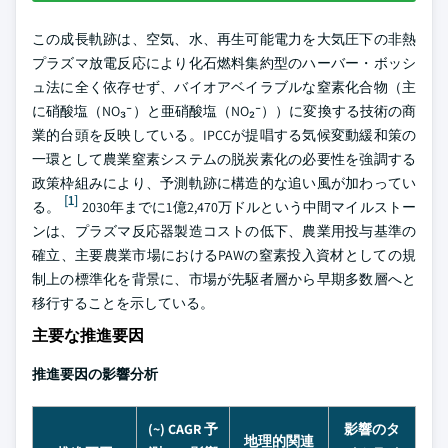
この成長軌跡は、空気、水、再生可能電力を大気圧下の非熱
プラズマ放電反応により化石燃料集約型のハーバー・ボッシ
ュ法に全く依存せず、バイオアベイラブルな窒素化合物（主
に硝酸塩（NO₃⁻）と亜硝酸塩（NO₂⁻））に変換する技術の商
業的台頭を反映している。IPCCが提唱する気候変動緩和策の
一環として農業窒素システムの脱炭素化の必要性を強調する
政策枠組みにより、予測軌跡に構造的な追い風が加わってい
[1]
る。
2030年までに1億2,470万ドルという中間マイルストー
ンは、プラズマ反応器製造コストの低下、農業用投与基準の
確立、主要農業市場におけるPAWの窒素投入資材としての規
制上の標準化を背景に、市場が先駆者層から早期多数層へと
移行することを示している。
主要な推進要因
推進要因の影響分析
(~) CAGR 予
影響のタ
地理的関連