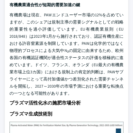
有機農業適合性が短期的需要加速の鍵
有機農場は現在、PAWエンドユーザー市場の12%を占めてい
ますが、このシェアは規制主導の需要シグナルとしての戦略
的重要性を過小評価しています。EU有機農業規則（EU
2018/848）は2023年1月から施行されており、認証有機生産に
おける許容窒素源を制限しています。PAWは化学的ではなく
物理的プロセスによる大気中N₂の固定に由来するため、欧州
各国の有機認証機関が適合性ステータスの評価を積極的に進
めています。ドイツ、フランス、オランダ（EU最大の有機農
業市場上位3カ国）における規制上の肯定的判断は、PAWサプ
ライヤーにとって高付加価値かつ差別化された需要チャンネ
ルを開拓し、2027～2030年の市場予測における重要な転換点
の一つとなる可能性があります。
プラズマ活性化水の施肥市場分析
プラズマ生成技術別