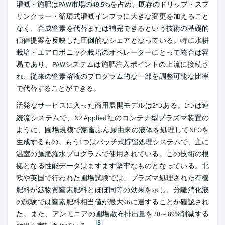
灌漑・施肥はPAW市場の49.5%を占め、既存のドリップ・スプ
リンクラー・循環式灌漑インフラに大きな変更を加えること
なく、合成窒素を代替または補完できるという技術の基礎的
価値提案を反映した圧倒的なシェアとなっている。特に水耕
栽培・エアロポニック栽培のオペレーターにとって統合は容
易であり、PAWシステムは施肥注入ポイントの上流に接続さ
れ、従来の窒素溶液のプログラム的な一部を調整可能な比率
で代替することができる。
活発なサービスに入った商用展開モデルは2つある。1つは連
続流システムで、N2 Applied社のコンテナ型プラズマ装置の
ように、圃場規模で家畜ふん尿由来の液体を処理してNEOを
生成するもの。もう1つはバッチ式貯留処理システムで、主に
温室の施肥灌水プログラムで使用されている。この技術の根
拠となる性能データはますます堅牢なものとなっている。北
欧や英国で行われた圃場試験では、プラズマ処理された有機
肥料が鉱物質窒素肥料とほぼ同等の効果を示し、分離消化液
の試験では窒素肥料相当値が最大96に達することが確認され
た。また、アンモニアの圃場散布排出量を70～89%削減する
[8]