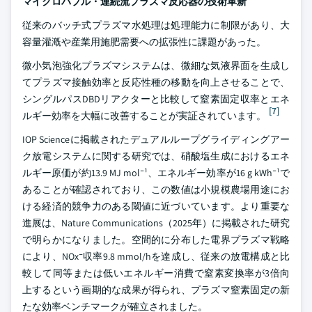
マイクロバブル・連続流プラズマ反応器の技術革新
従来のバッチ式プラズマ水処理は処理能力に制限があり、大
容量灌漑や産業用施肥需要への拡張性に課題があった。
微小気泡強化プラズマシステムは、微細な気液界面を生成し
てプラズマ接触効率と反応性種の移動を向上させることで、
シングルパスDBDリアクターと比較して窒素固定収率とエネ
[7]
ルギー効率を大幅に改善することが実証されています。
IOP Scienceに掲載されたデュアルループグライディングアー
ク放電システムに関する研究では、硝酸塩生成におけるエネ
ルギー原価が約13.9 MJ mol⁻¹、エネルギー効率が16 g kWh⁻¹で
あることが確認されており、この数値は小規模農場用途にお
ける経済的競争力のある閾値に近づいています。より重要な
進展は、Nature Communications（2025年）に掲載された研究
で明らかになりました。空間的に分布した電界プラズマ戦略
により、NOx⁻収率9.8 mmol/hを達成し、従来の放電構成と比
較して同等または低いエネルギー消費で窒素変換率が3倍向
上するという画期的な成果が得られ、プラズマ窒素固定の新
たな効率ベンチマークが確立されました。