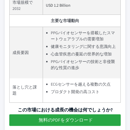
市場規模で
USD 1.2 Billion
2032
主要な市場動向
PPGバイオセンサーを搭載したスマ
ートウェアラブルの需要増加
健康モニタリングに関する意識向上
成長要因
心血管疾患の蔓延の世界的な増加
PPGバイオセンサーの技術と非侵襲
的な性質の進歩
ECGセンサーを越える複数の欠点
落とし穴と課
プロダクト開発の高コスト
題
この市場における成長の機会は何でしょうか?
無料のPDFをダウンロード