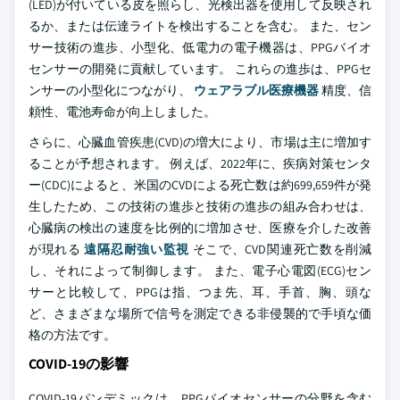
(LED)が付いている皮を照らし、光検出器を使用して反映され
るか、または伝達ライトを検出することを含む。 また、セン
サー技術の進歩、小型化、低電力の電子機器は、PPGバイオ
センサーの開発に貢献しています。 これらの進歩は、PPGセ
ンサーの小型化につながり、
ウェアラブル医療機器
精度、信
頼性、電池寿命が向上しました。
さらに、心臓血管疾患(CVD)の増大により、市場は主に増加す
ることが予想されます。 例えば、2022年に、疾病対策センタ
ー(CDC)によると、米国のCVDによる死亡数は約699,659件が発
生したため、この技術の進歩と技術の進歩の組み合わせは、
心臓病の検出の速度を比例的に増加させ、医療を介した改善
が現れる
遠隔忍耐強い監視
そこで、CVD関連死亡数を削減
し、それによって制御します。 また、電子心電図(ECG)セン
サーと比較して、PPGは指、つま先、耳、手首、胸、頭な
ど、さまざまな場所で信号を測定できる非侵襲的で手頃な価
格の方法です。
COVID-19の影響
COVID-19パンデミックは、PPGバイオセンサーの分野を含む