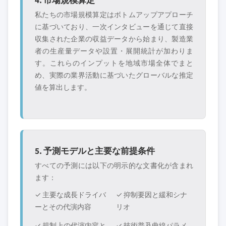
私たちの市場規模算定はボトムアップアプローチ
に基づいており、一次インタビューを通じて直接
収集された企業の収益データから始まり、製造業
者の生産量データや設置・展開統計が加わりま
す。これらのインプットを地域市場全体でまと
め、実際の業界活動に基づいたグローバルな推定
値を算出します。
5. 予測モデルと主要な前提条件
すべての予測には以下の明示的な文書化が含まれ
ます：
✓ 主要な成長ドライバ
✓ 抑制要因と緩和シナ
ーとその代演内容
リオ
✓ 規制上の代演内容と
✓ 技術普及曲線パラメ