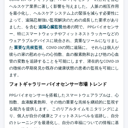
ヘルスケア業界に著しく影響を与えました。 人脈の相互作用
を最小化し、ヘルスケア システム上の緊張を減らす必要性に
よって、遠隔忍耐強い監視解決のための成長した要求があり
ました、を含む
遠隔心臓監視
他者の間で。 PPGバイオセンサ
ー、特にスマートウォッチやフィットネストラッカーなどの
ウェアラブルデバイスに統合され、貴重なツールになりまし
た
重要な兆候監視
、COVID-19の間に遠隔に。 それらは個人が
彼らの家の慰めからの心拍数、血の酸素飽和および他の心血
管の変数を追跡することを可能にします、潜在的なCOVID-19
の徴候の早期発見か既存の健康状態の患者の監視を可能にし
ます。
フォトギャラリー バイオセンサー市場 トレンド
PPGバイオセンサーを搭載したスマートウェアラブルは、心
拍数、血液酸素飽和、その他の重要な兆候を継続的に監視す
る能力を提供します。 このリアルタイムモニタリングによ
り、個人が自分の健康とフィットネスレベルを追跡し、自分
のトレーニングを最適化し、自分の幸福についての情報に基