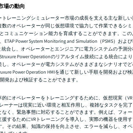
市場の動向
タートレーニングシミュレーター市場の成長を支える主な新し
複数のオペレーターが同じ仮想環境で協力して作業できるシミ
とコミュニケーション能力を育成することができます。この
 System Monitoring and Simulation（PSMS）およびETA
Power Operationと統合し、オペレーターとエンジニアに電力システムの
e Power Operationのリアルタイム接続による統合により、Eco
Digital Twinを接続し、オペレーターが電力システムがさまざまなシナリ
re Power Operation HMIを通じて新しい手順を開発およ
開発および検証することができます。
率的にオペレーターをトレーニングするために、仮想現実（VR
、トレーナーは現実に近い環境と相互作用し、複雑なタスクを完
となく、緊急事態に対応することができます。例えば、フォー
支援するためにVRトレーニングを導入し、実際の機器を使用す
す。その結果、知識の保持を向上させ、エラーを減らし、オペ