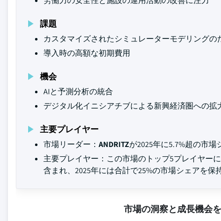
労働力の安全性と施設の運用活動の改善に注力
課題
カスタマイズされたシミュレーターモデリングの
導入時の高額な初期費用
機会
AIと予測分析の統合
デジタル化イニシアチブによる新興経済圏への拡
主要プレイヤー
市場リーダー：
ANDRITZ
が2025年に5.7%超の市
主要プレイヤー：この市場のトップ5プレイヤー
含まれ、2025年には合計で25%の市場シェアを保
市場の洞察と成長機会