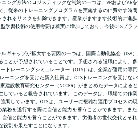
ニング方法のロジスティックな制約の一つは、VRおよびAR
ことで、従来のトレーニングプログラムを実施するのに費やす時
らされるリスクを排除できます。産業がますます技術的に進歩
型学習技術の使用需要は着実に増加しており、今後OTSプラ
ルギャップが拡大する要因の一つは、国際自動化協会（ISA
ることが予想されていることです。予想される退職により、多
ートレーニングシミュレーター（OTS）は、企業が運用の専
トレーニングを受けた新入社員は、OTSトレーニングを受けな
家建設教育研究センター（NCCER）がまとめたデータによる
発生していると報告されています。このデータは、職場での作
強調しています。OTSは、ユーザーに複雑な運用プロセスの
の業務を遂行する際に自信と能力を養うことができます。また
、自信と能力を養うことができます。労働者の世代交代とそれ
要な役割を果たすことになります。