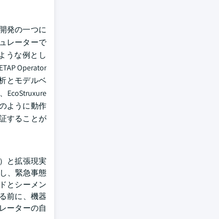
い開発の一つに
ュレーターで
ような例とし
P Operator
予測分析とモデルベ
Struxure
オでどのように動作
び検証することが
）と拡張現実
了し、緊急事態
ドとシーメン
る前に、機器
レーターの自