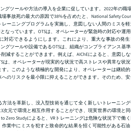
グツールや方法の導入を企業に促しています。2022年の職場
大の原因で38%を占めたと、National Safety Counc
トレーニングプログラムを実施し、意図しない人間のミスを軽
となっています。OTSは、オペレーターが緊急時の対応や運
に対応できるようにします。これにより、重大な事故の発生
ングツールや設備であるOTSは、組織がコンプライアンス基
削減することができます。例えば、AIChEによると、意図し
OTSは、オペレーターが現実的な状況で高ストレスや異常な状
ます。このような積極的な開発により、オペレーターは継続的
体へのリスクを最小限に抑えることができます。そのため、安
える方法を革新し、没入型技術を通じて全く新しいトレーニン
3次元で環境と相互作用することができ、現実世界の環境と同
o Zero Studyによると、VRトレーニングは危険な状況下で
、作業中にミスを犯すと致命的な結果を招く可能性がある石油