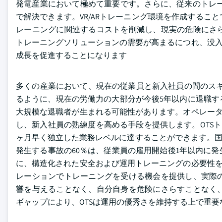
発電産業において極めて重要です。さらに、従来のトレー
で解決できます。VR/ARトレーニング環境を作成する
レーニングに関連するコストを削減し、現実の危険にさ
トレーニングソリューションの需要が高まるにつれ、没入
成長を促進することになります
多くの産業において、現在の従業員と新入社員の間のスキ
るように、現在の労働力の大部分が今後5年以内に退職す
大規模な退職者が生まれる可能性があります。オペレータ
し、新入社員の熟練度を高める手段を提供します。OTS
ヶ月早く独立した業務レベルに達することができます。国
発生する事故の60％は、従業員の雇用開始後1年以内に
に、構造化された安全および運用トレーニングの必要性を
レーションでトレーニングを受ける機会を提供し、実際
響を与えることなく、自分自身を危険にさらすことなく
ギャップにより、OTSは運用の優秀さを維持する上で重