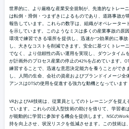
世界的に、より厳格な産業安全規制が、先進的なトレーニン
は転倒・滑倒・つまずきによるものであり、道路事故が職場事故死の最
報告しています。これらの数字は、組織がオペレーター
を示しています。このようなミスは多くの産業事故の原因
環境で練習できる場所を提供し、迅速かつ効果的に事故
し、大きなコストを削減できます。安全に基づくトレーニ
でなく、より信頼性の高い運用を実現し、ダウンタイムを
が計画外のプロセス産業の停止の42%を占めています。
練習することで、迅速な意思決定能力を養うことができ
し、人間の生命、会社の資産およびブランドイメージ全
アンスはOTSの使用を促進する強力な動機となっています
VRおよびAR技術は、従業員としてのトレーニングを捉
ています。これらの没入型技術の助けを借りて、学習者は
が能動的に学習に参加する機会を提供します。NSCのWork t
持を向上させ、状況リスクを低減させます。この技術は