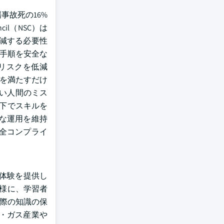
事故死の16%
il（NSC）は
減する必要性
用手順を安全な
リスクを低減
準を満たすだけ
ない人間のミス
況下でスキルを
な運用を維持
全コンプライ
グ体験を提供し
様に、学習者
働く際の知識の保
・ガス産業や