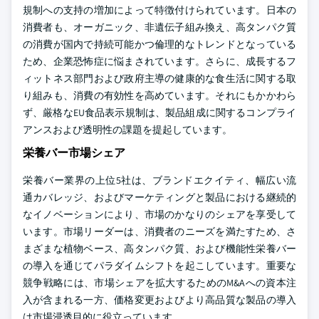
規制への支持の増加によって特徴付けられています。日本の
消費者も、オーガニック、非遺伝子組み換え、高タンパク質
の消費が国内で持続可能かつ倫理的なトレンドとなっている
ため、企業恐怖症に悩まされています。さらに、成長するフ
ィットネス部門および政府主導の健康的な食生活に関する取
り組みも、消費の有効性を高めています。それにもかかわら
ず、厳格なEU食品表示規制は、製品組成に関するコンプライ
アンスおよび透明性の課題を提起しています。
栄養バー市場シェア
栄養バー業界の上位5社は、ブランドエクイティ、幅広い流
通カバレッジ、およびマーケティングと製品における継続的
なイノベーションにより、市場のかなりのシェアを享受して
います。市場リーダーは、消費者のニーズを満たすため、さ
まざまな植物ベース、高タンパク質、および機能性栄養バー
の導入を通じてパラダイムシフトを起こしています。重要な
競争戦略には、市場シェアを拡大するためのM&Aへの資本注
入が含まれる一方、価格変更およびより高品質な製品の導入
は市場浸透目的に役立っています。