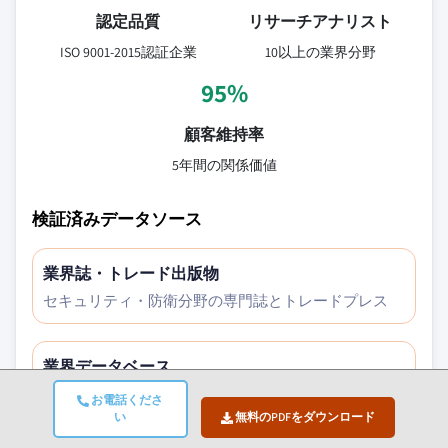
認定品質
リサーチアナリスト
ISO 9001-2015認証企業
10以上の業界分野
95%
顧客維持率
5年間の関係価値
検証済みデータソース
業界誌・トレード出版物
セキュリティ・防衛分野の専門誌とトレードプレス
業界データベース
独自および第三者市場データベース
お電話くださ
い
無料のPDFをダウンロード