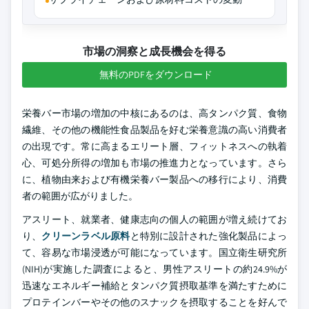
市場の洞察と成長機会を得る
無料のPDFをダウンロード
栄養バー市場の増加の中核にあるのは、高タンパク質、食物
繊維、その他の機能性食品製品を好む栄養意識の高い消費者
の出現です。常に高まるエリート層、フィットネスへの執着
心、可処分所得の増加も市場の推進力となっています。さら
に、植物由来および有機栄養バー製品への移行により、消費
者の範囲が広がりました。
アスリート、就業者、健康志向の個人の範囲が増え続けてお
り、
クリーンラベル原料
と特別に設計された強化製品によっ
て、容易な市場浸透が可能になっています。国立衛生研究所
(NIH)が実施した調査によると、男性アスリートの約24.9%が
迅速なエネルギー補給とタンパク質摂取基準を満たすために
プロテインバーやその他のスナックを摂取することを好んで