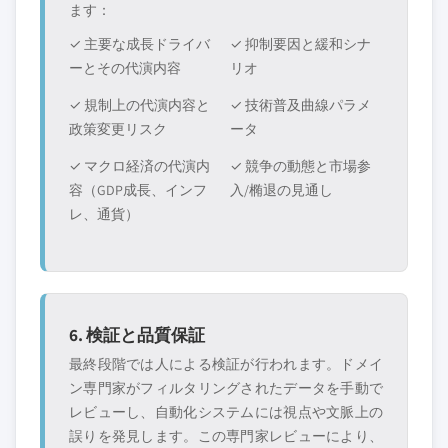
ます：
✓ 主要な成長ドライバ
✓ 抑制要因と緩和シナ
ーとその代演内容
リオ
✓ 規制上の代演内容と
✓ 技術普及曲線パラメ
政策変更リスク
ータ
✓ マクロ経済の代演内
✓ 競争の動態と市場参
容（GDP成長、インフ
入/椭退の見通し
レ、通貨）
6. 検証と品質保証
最終段階では人による検証が行われます。ドメイ
ン専門家がフィルタリングされたデータを手動で
レビューし、自動化システムには視点や文脈上の
誤りを発見します。この専門家レビューにより、