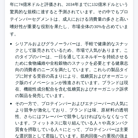
年に74億米ドルと評価され、2034年までに132億米ドルという
驚異的な規模に達すると予測されています。その中でもプロ
テインバーセグメントは、成人における消費量の多さと高い
嗜好性が重要な役割を果たし、市場全体の30%を占めていま
す。
シリアルおよびグラノーラバーは、手軽で健康的なスナッ
クとして販売されているため、市場で人気があります。こ
のタイプのバーは、一日を通してエネルギーを持続させる
ために食物繊維や全粒穀物のスナックを必要とする健康志
向の消費者のニーズを満たしています。これらの製品タイ
プに対する受容の高まりにより、低糖質およびオーガニッ
ク版のイノベーションが推進されています。ブランドは現
在、機能性成分配合を含む低糖質およびオーガニック訴求
の製品を発売しています。
その一方で、プロテインバーおよびエナジーバーの人気に
より競争が激化しており、ブランドは味、原材料の透明
性、さらにはフレーバーで競争しなければならなくなって
います。フィットネスに取り組んでいる人々や高タンパク
質食を摂取している人々にとって、プロテインバーは主要
な選択肢として君臨しています。筋肉回復への重視の強ま