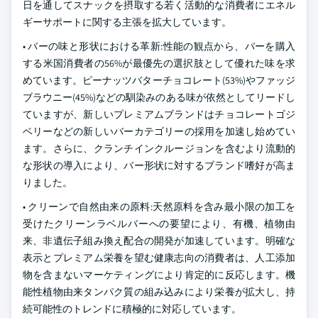
日を通してスナックを摂取する若く活動的な消費者にエネル
ギーサポートに関する主張を拡大しています。
• バーの味と形状における革新:性能の観点から、バーを購入
する米国消費者の56%が最優先の選択肢として優れた味を求
めています。ピーナッツバターチョコレート(53%)やファッジ
ブラウニー(45%)などの馴染みのある味が依然としてリードし
ていますが、新しいプレミアムブランドはチョコレートゴジ
ベリーなどの新しいバーカテゴリーの採用を加速し始めてい
ます。さらに、クランチインクルージョンを含むより流動的
な形状の導入により、バー形状に対するブランド嗜好が高ま
りました。
• クリーンで自然由来の原料:天然原料を含み最小限の加工を
受けたクリーンラベルバーへの要望により、有機、植物由
来、非遺伝子組み換え配合の開発が加速しています。明確な
表示とプレミアム栄養を望む健康志向の消費者は、人工添加
物を含まないマーケティングにより肯定的に反応します。機
能性植物由来タンパク質の組み込みにより栄養が拡大し、持
続可能性のトレンドに積極的に対応しています。