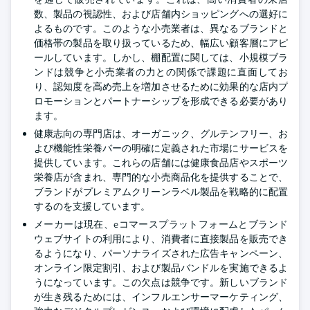
数、製品の視認性、および店舗内ショッピングへの選好に
よるものです。このような小売業者は、異なるブランドと
価格帯の製品を取り扱っているため、幅広い顧客層にアピ
ールしています。しかし、棚配置に関しては、小規模ブラ
ンドは競争と小売業者の力との関係で課題に直面してお
り、認知度を高め売上を増加させるために効果的な店内プ
ロモーションとパートナーシップを形成できる必要があり
ます。
健康志向の専門店は、オーガニック、グルテンフリー、お
よび機能性栄養バーの明確に定義された市場にサービスを
提供しています。これらの店舗には健康食品店やスポーツ
栄養店が含まれ、専門的な小売商品化を提供することで、
ブランドがプレミアムクリーンラベル製品を戦略的に配置
するのを支援しています。
メーカーは現在、eコマースプラットフォームとブランド
ウェブサイトの利用により、消費者に直接製品を販売でき
るようになり、パーソナライズされた広告キャンペーン、
オンライン限定割引、および製品バンドルを実施できるよ
うになっています。この欠点は競争です。新しいブランド
が生き残るためには、インフルエンサーマーケティング、