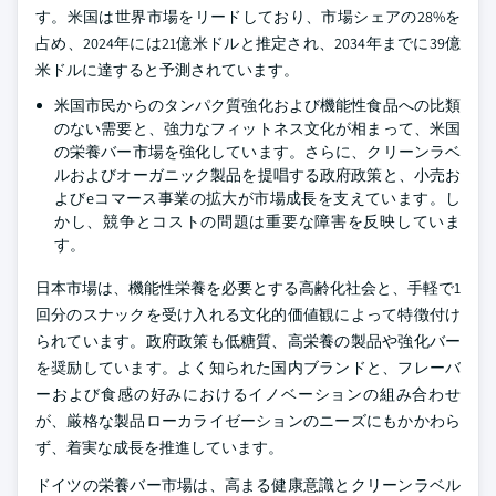
す。米国は世界市場をリードしており、市場シェアの28%を
占め、2024年には21億米ドルと推定され、2034年までに39億
米ドルに達すると予測されています。
米国市民からのタンパク質強化および機能性食品への比類
のない需要と、強力なフィットネス文化が相まって、米国
の栄養バー市場を強化しています。さらに、クリーンラベ
ルおよびオーガニック製品を提唱する政府政策と、小売お
よびeコマース事業の拡大が市場成長を支えています。し
かし、競争とコストの問題は重要な障害を反映していま
す。
日本市場は、機能性栄養を必要とする高齢化社会と、手軽で1
回分のスナックを受け入れる文化的価値観によって特徴付け
られています。政府政策も低糖質、高栄養の製品や強化バー
を奨励しています。よく知られた国内ブランドと、フレーバ
ーおよび食感の好みにおけるイノベーションの組み合わせ
が、厳格な製品ローカライゼーションのニーズにもかかわら
ず、着実な成長を推進しています。
ドイツの栄養バー市場は、高まる健康意識とクリーンラベル