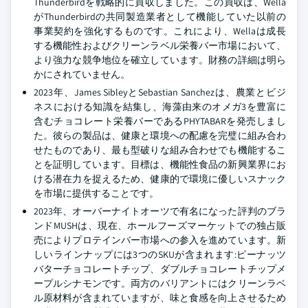
Thunderbirdを戦略的に買収しました。この買収は、Wella
がThunderbirdの共同製造業者として機能していた以前の
事業契約を強化するものです。これにより、Wellaは成長
する機能性およびクリーンラベル栄養バー市場において、
より強力な競争地位を確立しています。財務の詳細は明ら
かにされていません。
2023年、James SibleyとSebastian Sanchezは、農業とビジ
ネスにおける知識を結集し、海藻由来のオメガ3を豊富に
含むチョコレート栄養バーであるPHYTABARを発売しまし
た。彼らの製品は、健康と環境への配慮を完璧に組み合わ
せたものであり、最も型破りな組み合わせでも機能するこ
とを証明しています。目標は、機能性食品の新興業界にお
ける潜在力を捉えるため、健康的で環境に優しいスナック
を市場に提供することです。
2023年、オーバーナイトオーツで有名になった評判のブラ
ンドMUSHは、現在、ホールフーズマーケットでの独占販
売によりプロテインバー市場への参入を進めています。新
しいラインナップには3つのSKUが含まれます:ピーナッツ
バターチョコレートチップ、ダブルチョコレートチップメ
ープルシナモンです。両方のバリアントにはクリーンラベ
ル原材料が含まれていますが、味と食感を向上させるため