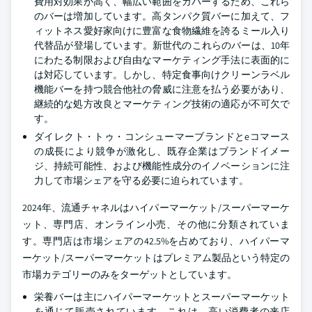
費用対効果が高く、幅広い範囲をカバーするため、これら
のバーは増加しています。高タンパク質バーに加えて、フ
ィットネス愛好家向けに豊富な食物繊維を誇るミール入り
代替品が登場しています。新世代のこれらのバーは、10年
にわたる制限および自由なマーケティング手法に表面的に
は対応しています。しかし、特定食事向けクリーンラベル
機能バーを持つ競合他社の脅威に注意を払う必要があり、
継続的な処方改良とマーケティング技術の適応が不可欠で
す。
ダイレクト・トゥ・コンシューマーブランドとeコマース
の成長により競争が激化し、既存企業はブランドイメー
ジ、持続可能性、および機能性成分のイノベーションに注
力して市場シェアを守る必要に迫られています。
2024年、流通チャネルはハイパーマーケット/スーパーマーケ
ット、専門店、オンライン小売、その他に分類されていま
す。専門店は市場シェアの42.5%を占めており、ハイパーマ
ーケット/スーパーマーケットはプレミアム製品という特定の
市場カテゴリーのみをターゲットとしています。
栄養バーは主にハイパーマーケットとスーパーマーケット
を通じて販売されています。これは、高い消費者の来店