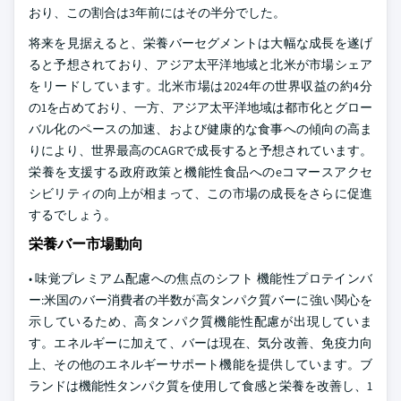
おり、この割合は3年前にはその半分でした。
将来を見据えると、栄養バーセグメントは大幅な成長を遂げ
ると予想されており、アジア太平洋地域と北米が市場シェア
をリードしています。北米市場は2024年の世界収益の約4分
の1を占めており、一方、アジア太平洋地域は都市化とグロー
バル化のペースの加速、および健康的な食事への傾向の高ま
りにより、世界最高のCAGRで成長すると予想されています。
栄養を支援する政府政策と機能性食品へのeコマースアクセ
シビリティの向上が相まって、この市場の成長をさらに促進
するでしょう。
栄養バー市場動向
• 味覚プレミアム配慮への焦点のシフト 機能性プロテインバ
ー:米国のバー消費者の半数が高タンパク質バーに強い関心を
示しているため、高タンパク質機能性配慮が出現していま
す。エネルギーに加えて、バーは現在、気分改善、免疫力向
上、その他のエネルギーサポート機能を提供しています。ブ
ランドは機能性タンパク質を使用して食感と栄養を改善し、1