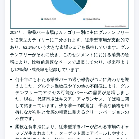
2024年、栄養バー市場はカテゴリー別に主にグルテンフリー
と従来型カテゴリーに二分されます。従来型市場が支配的で
あり、62.1%という大きな市場シェアを保持しています。グル
テンフリーがそれに続き、このセグメントにおける消費の急
増により、比較的急速なペースで成長しており、従来型より
も1.2%高い成長率を記録しています。
何十年にもわたる栄養バーの過小報告がついに終わりを迎
えました。グルテン過敏症やその他の不耐症により、グル
テンフリーでアクセス可能なバーへの需要が急増しまし
た。現在、代替市場はキヌア、アマランサス、そば粉に関
して始まっています。残る唯一の問題は、手頃な価格を維
持しながら味と食感の精査に耐えるクリーンバージョンの
不在です。
柔軟な食事法により、従来型栄養バーが占める市場のギャ
ップが生まれました。ターゲット層にアピールしやすく、