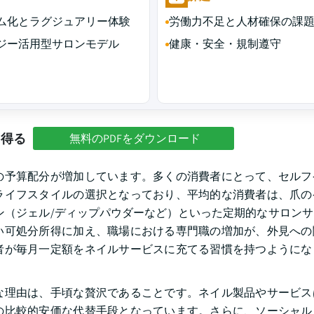
ム化とラグジュアリー体験
労働力不足と人材確保の課
ジー活用型サロンモデル
健康・安全・規制遵守
を得る
無料のPDFをダウンロード
の予算配分が増加しています。多くの消費者にとって、セルフ
ライフスタイルの選択となっており、平均的な消費者は、爪の
ン（ジェル/ディップパウダーなど）といった定期的なサロン
い可処分所得に加え、職場における専門職の増加が、外見への
者が毎月一定額をネイルサービスに充てる習慣を持つようにな
な理由は、手頃な贅沢であることです。ネイル製品やサービス
の比較的安価な代替手段となっています。さらに、ソーシャル