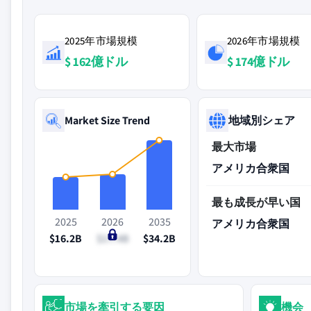
2025年市場規模
2026年市場規模
$ 162億ドル
$ 174億ドル
Market Size Trend
地域別シェア
最大市場
アメリカ合衆国
最も成長が早い国
2025
2026
2035
アメリカ合衆国
$16.2B
$17.4B
$34.2B
市場を牽引する要因
機会