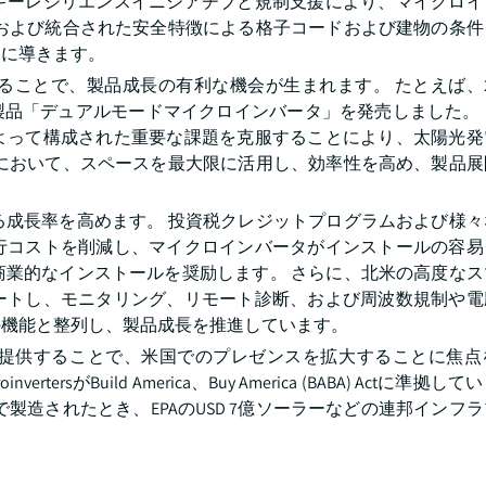
ギーレジリエンスイニシアチブと規制支援により、マイクロイ
化および統合された安全特徴による格子コードおよび建物の条件
めに導きます。
ことで、製品成長の有利な機会が生まれます。 たとえば、20
画期的な製品「デュアルモードマイクロインバータ」を発売しました。
よって構成された重要な課題を克服することにより、太陽光発
置において、スペースを最大限に活用し、効率性を高め、製品展
る成長率を高めます。 投資税クレジットプログラムおよび様々
行コストを削減し、マイクロインバータがインストールの容易
商業的なインストールを奨励します。 さらに、北米の高度なス
ートし、モニタリング、リモート診断、および周波数規制や電
の機能と整列し、製品成長を推進しています。
提供することで、米国でのプレゼンスを拡大することに焦点
invertersがBuild America、Buy America (BABA) Actに準
製造されたとき、EPAのUSD 7億ソーラーなどの連邦インフ