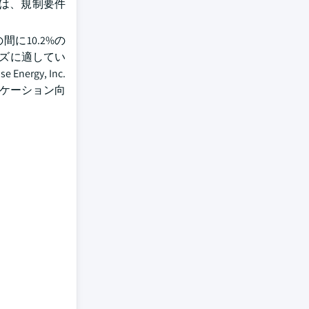
は、規制要件
に10.2%の
ーズに適してい
gy, Inc.
リケーション向