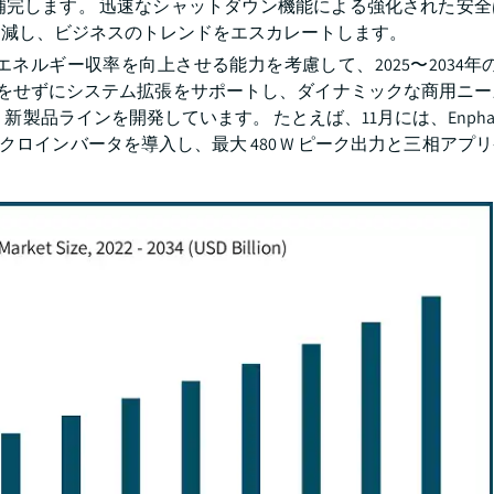
補完します。 迅速なシャットダウン機能による強化された安全
削減し、ビジネスのトレンドをエスカレートします。
ギー収率を向上させる能力を考慮して、2025〜2034年の間
設計をせずにシステム拡張をサポートし、ダイナミックな商用ニ
インを開発しています。 たとえば、11月には、Enphase Ener
イクロインバータを導入し、最大 480 W ピーク出力と三相アプ