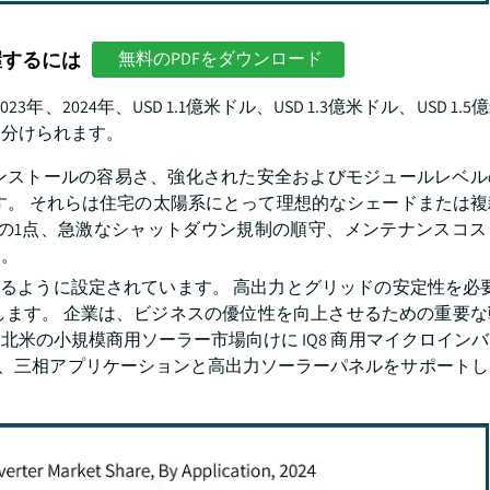
握するには
無料のPDFをダウンロード
2023年、2024年、USD 1.1億米ドル、USD 1.3億米ドル、USD 1
に分けられます。
ンストールの容易さ、強化された安全およびモジュールレベル
います。 それらは住宅の太陽系にとって理想的なシェードまたは
障の1点、急激なシャットダウン規制の順守、メンテナンスコス
す。
成長するように設定されています。 高出力とグリッドの安定性を必要
します。 企業は、ビジネスの優位性を向上させるための重要な
Inc. は、北米の小規模商用ソーラー市場向けに IQ8 商用マイクロイ
タは、三相アプリケーションと高出力ソーラーパネルをサポート