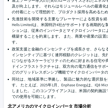
屋上ソーラー導入のためのローカライズされたエネル
及が向上します。 それらはモジュールレベルの最適
の付着にとって理想的で、プロダクト採用を高めるた
先進技術を開発する主要なプレーヤーによる投資を経る
Hells Limitedは、米国特許4社がサポートする
ションは、従来のインバータとマイクロインバータに
構築することを約束します。 また、商業や産業の設
す。
政策支援と金融のインセンティブを成長させ、さらな
インセンティブに基づく連邦税額のクレジットは、先
につながるスケーラビリティのために好まれる住宅や
ドインフラストラクチャは、双方向の電力通信をサポ
どのグリッドレスポンシブ機能でマイクロインバータ
同社は、地域基準に準拠し、製品に魅力的な選択肢を
す。 たとえば、2025年1月、Enphase Energyは、IQ8 Micro
しました。 このコンプライアンスは、米国の契約施設で
での使用を可能にします。
北アメリカのマイクロインバータ 市場分析