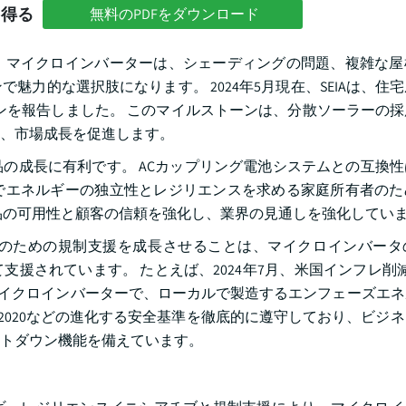
を得る
無料のPDFをダウンロード
、マイクロインバーターは、シェーディングの問題、複雑な屋
力的な選択肢になります。 2024年5月現在、SEIAは、住
ョンを報告しました。 このマイルストーンは、分散ソーラーの
、市場成長を促進します。
の成長に有利です。 ACカップリング電池システムとの互換
でエネルギーの独立性とレジリエンスを求める家庭所有者のた
品の可用性と顧客の信頼を強化し、業界の見通しを強化してい
のための規制支援を成長させることは、マイクロインバータ
援されています。 たとえば、2024年7月、米国インフレ削減
00マイクロインバーターで、ローカルで製造するエンフェーズエ
NEC2020などの進化する安全基準を徹底的に遵守しており、ビジ
トダウン機能を備えています。