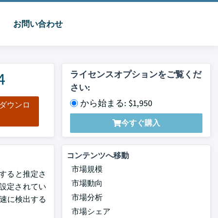
お問い合わせ
4
ライセンスオプションをご覧くだ
さい:
から始まる: $1,950
をダウンロ
ド
今すぐ購入
コンテンツへ移動
市場規模
成長すると推定さ
市場動向
設定されてい
市場分析
迅速に検出する
市場シェア