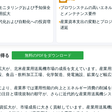
モニタリングおよび予知保全
ブロワシステムの高いエネ
用拡大
とメンテナンス要件
代化および自動化への投資増
産業資本支出の変動とプロ
遅延
を得る
無料のPDFをダウンロード
拡大が、北米産業用送風機市場の成長を支えています。産業用
設、食品・飲料加工工場、化学製造、発電施設、鉱業など幅広
により、産業界では運用性能の向上とエネルギー消費の削減を
の注目と環境規制の順守が、さらに近代的な産業用送風機シス
資拡大が、市場成長に大きく貢献しています。産業用送風機