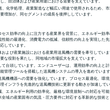
たし、自治体および産業用途における需要を支えています。
輸送、化学処理、産業製造など幅広い用途で使用されるため、市
需要増加が、同セグメントの成長を後押ししています。
ロセス効率の向上に注力する産業界を背景に、エネルギー効率
流性能の最適化、消費電力の低減、信頼性の向上を実現した先
対応しています。
体および産業施設における産業用送風機の需要を牽引していま
重要な役割を果たし、同地域の市場拡大を支えています。
して台頭しています。エンドユーザーは、運用効率の向上と計
性能管理ツールを搭載した送風機システムの導入を進めていま
送風機機器への需要を強化しています。プロセス最適化、環境
処理インフラを先進的な送風機技術に更新する動きが加速して
減、エネルギー利用の効率化、厳格な環境規制への対応を可能
米全域の産業固有の気流・圧力要件に対応する革新的な技術と