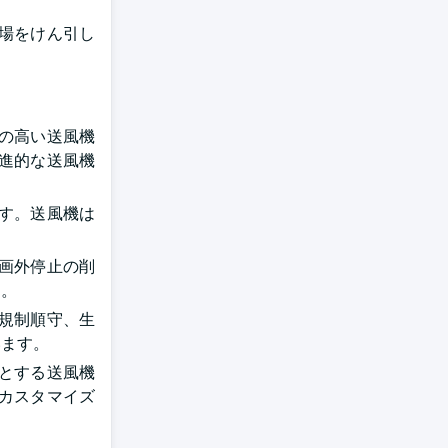
場をけん引し
の高い送風機
進的な送風機
す。送風機は
画外停止の削
す。
規制順守、生
います。
とする送風機
カスタマイズ