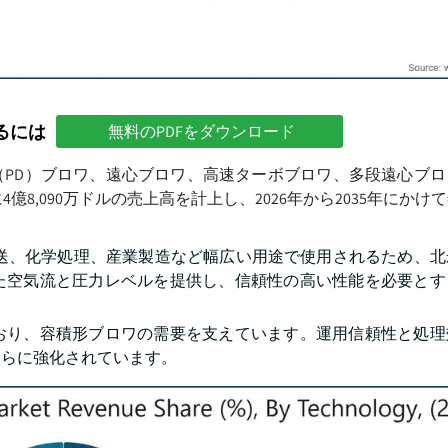
るには
無料のPDFをダウンロード
PD）ブロワ、遠心ブロワ、高速ターボブロワ、多段遠心ブロ
億8,090万ドルの売上高を計上し、2026年から2035年にかけ
輸送、化学処理、産業製造など幅広い用途で使用されるため、北
た空気流と圧力レベルを提供し、信頼性の高い性能を必要とす
おり、容積形ブロワの需要を支えています。運用信頼性と処理
さらに強化されています。