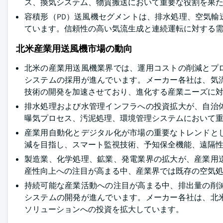
ス、換気システム、物質搬送において重要な役割を果
容積形（PD）送風機セグメントは、排水処理、空気
ています。信頼性の高い気流生成と連続運転に対する
北米産業用送風機市場の動向
北米の産業用送風機業界では、運用コストの削減とプ
システムの採用が進んでいます。メーカー各社は、気
技術の開発を加速させており、進化する産業ニーズに
排水処理および水管理インフラへの投資拡大が、自治
曝気プロセス、汚泥処理、環境管理システムにおいて
産業用自動化とデジタル化が市場の重要なトレンドと
減を目指し、スマート監視技術、予知保全機能、遠隔
製造業、化学処理、鉱業、発電業界の拡大が、産業用
産性向上への注目が高まる中、産業界では既存の空気
持続可能な産業活動への注目が高まる中、排出量の削
システムの開発が進んでいます。メーカー各社は、北
ソリューションへの投資を拡大しています。