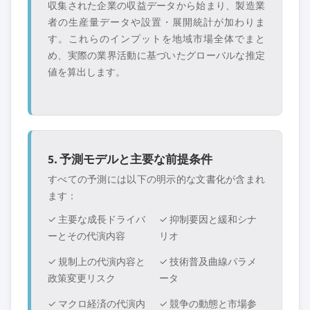
収集された企業の収益データから始まり、製造業
者の生産量データや設置・展開統計が加わりま
す。これらのインプットを地域市場全体でまと
め、実際の業界活動に基づいたグローバルな推定
値を算出します。
5. 予測モデルと主要な前提条件
すべての予測には以下の明示的な文書化が含まれ
ます：
✓ 主要な成長ドライバ
✓ 抑制要因と緩和シナ
ーとその代演内容
リオ
✓ 規制上の代演内容と
✓ 技術普及曲線パラメ
政策変更リスク
ータ
✓ マクロ経済の代演内
✓ 競争の動態と市場参