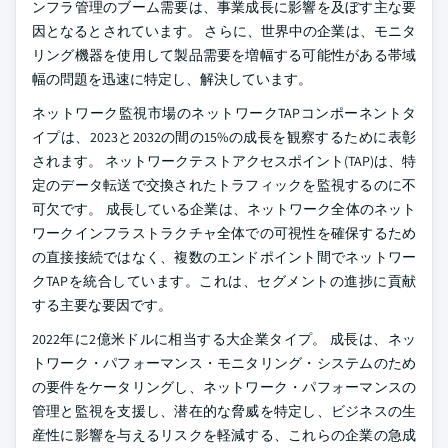
ンフラ管理のブーム需要は、事業成長に影響を及ぼす主な要
因となるとされています。 さらに、世界中の企業は、モニタ
リング機器を使用して製品需要を増幅する可能性がある帯域
幅の問題を迅速に特定し、解決しています。
ネットワーク監視市場のネットワークTAPコンポーネントタ
イプは、2023と2032の間の15%の成長を観察するために表彰
されます。 ネットワークテストアクセスポイント(TAP)は、特
定のデータ転送で交換されたトラフィックを監視するのに不
可欠です。 成長している企業は、ネットワーク全体のネット
ワークインフラストラクチャ全体での可視性を確保するため
の直接接続ではなく、複数のエンドポイント間でネットワー
クTAPを統合しています。これは、セグメントの進捗に貢献
する主要な要因です。
2022年に2億米ドルに相当する大企業タイプ。 成長は、ネッ
トワーク・パフォーマンス・モニタリング・システムのため
の要件をケータリングし、ネットワーク・パフォーマンスの
管理と監視を支援し、潜在的な脅威を特定し、ビジネスの生
産性に影響を与えるリスクを軽減する、これらの企業の急成