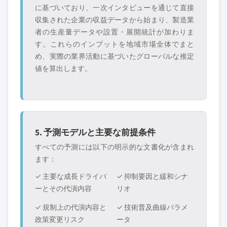
に基づいており、一次インタビューを通じて直接
収集された企業の収益データから始まり、製造業
者の生産量データや設置・展開統計が加わりま
す。これらのインプットを地域市場全体でまと
め、実際の業界活動に基づいたグローバルな推定
値を算出します。
5. 予測モデルと主要な前提条件
すべての予測には以下の明示的な文書化が含まれ
ます：
✓ 主要な成長ドライバ
✓ 抑制要因と緩和シナ
ーとその代演内容
リオ
✓ 規制上の代演内容と
✓ 技術普及曲線パラメ
政策変更リスク
ータ