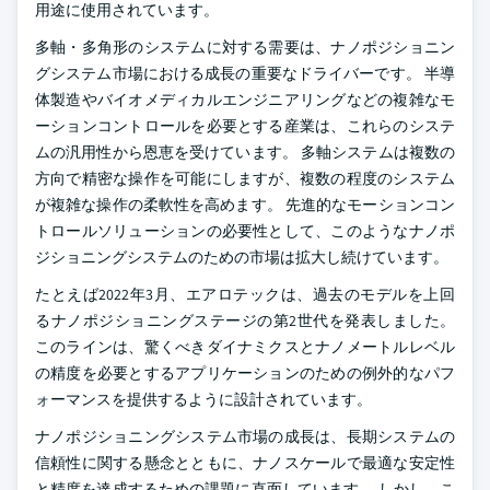
用途に使用されています。
多軸・多角形のシステムに対する需要は、ナノポジショニン
グシステム市場における成長の重要なドライバーです。 半導
体製造やバイオメディカルエンジニアリングなどの複雑なモ
ーションコントロールを必要とする産業は、これらのシステ
ムの汎用性から恩恵を受けています。 多軸システムは複数の
方向で精密な操作を可能にしますが、複数の程度のシステム
が複雑な操作の柔軟性を高めます。 先進的なモーションコン
トロールソリューションの必要性として、このようなナノポ
ジショニングシステムのための市場は拡大し続けています。
たとえば2022年3月、エアロテックは、過去のモデルを上回
るナノポジショニングステージの第2世代を発表しました。
このラインは、驚くべきダイナミクスとナノメートルレベル
の精度を必要とするアプリケーションのための例外的なパフ
ォーマンスを提供するように設計されています。
ナノポジショニングシステム市場の成長は、長期システムの
信頼性に関する懸念とともに、ナノスケールで最適な安定性
と精度を達成するための課題に直面しています。 しかし、こ