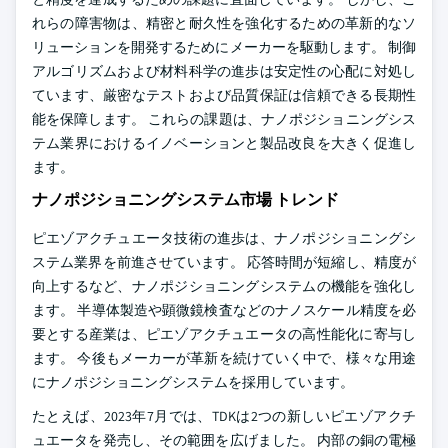
れらの障害物は、精密と耐久性を強化するための革新的なソ
リューションを開発するためにメーカーを駆動します。 制御
アルゴリズムおよび材料科学の進歩は安定性の心配に対処し
ています、厳密なテストおよび品質保証は信頼できる長期性
能を保障します。 これらの課題は、ナノポジショニングシス
テム業界におけるイノベーションと製品改良を大きく促進し
ます。
ナノポジショニングシステム市場 トレンド
ピエゾアクチュエータ技術の進歩は、ナノポジショニングシ
ステム業界を前進させています。 応答時間が短縮し、精度が
向上するなど、ナノポジショニングシステムの機能を強化し
ます。 半導体製造や顕微鏡検査などのナノスケール精度を必
要とする産業は、ピエゾアクチュエータの高性能化に寄与し
ます。 今後もメーカーが革新を続けていく中で、様々な用途
にナノポジショニングシステムを採用しています。
たとえば、2023年7月では、TDKは2つの新しいピエゾアクチ
ュエータを発売し、その範囲を広げました。 内部の銅の電極