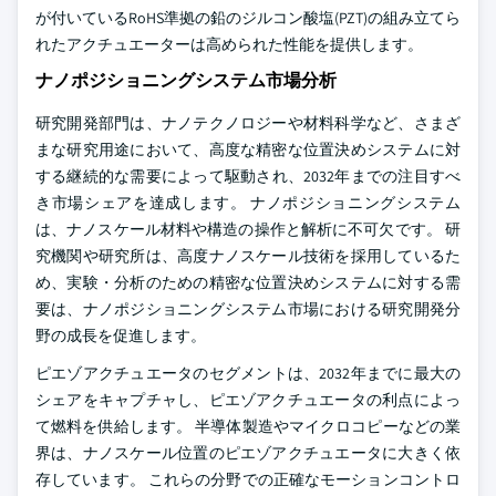
が付いているRoHS準拠の鉛のジルコン酸塩(PZT)の組み立てら
れたアクチュエーターは高められた性能を提供します。
ナノポジショニングシステム市場分析
研究開発部門は、ナノテクノロジーや材料科学など、さまざ
まな研究用途において、高度な精密な位置決めシステムに対
する継続的な需要によって駆動され、2032年までの注目すべ
き市場シェアを達成します。 ナノポジショニングシステム
は、ナノスケール材料や構造の操作と解析に不可欠です。 研
究機関や研究所は、高度ナノスケール技術を採用しているた
め、実験・分析のための精密な位置決めシステムに対する需
要は、ナノポジショニングシステム市場における研究開発分
野の成長を促進します。
ピエゾアクチュエータのセグメントは、2032年までに最大の
シェアをキャプチャし、ピエゾアクチュエータの利点によっ
て燃料を供給します。 半導体製造やマイクロコピーなどの業
界は、ナノスケール位置のピエゾアクチュエータに大きく依
存しています。 これらの分野での正確なモーションコントロ