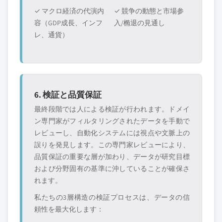
✓ マクロ経済の代演内
✓ 競争の動態と市場参
容（GDP成長、インフ
入/椭退の見通し
レ、通貨）
6. 検証と品質保証
最終段階では人による検証が行われます。ドメイ
ン専門家がフィルタリングされたデータを手動で
レビューし、自動化システムには視点や文脈上の
誤りを発見します。この専門家レビューにより、
品質保証の重要な層が加わり、データが研究目標
および分野固有の基準に沖していることが確保さ
れます。
私たちの3層構造の検証プロセスは、データの信
頼性を最大化します：