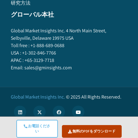
研究方法
グローバル本社
Global Market Insights Inc. 4 North Main Street,
Selbyville, Delaware 19975 USA
Toll free :
+1-888-689-0688
USA :
+1-302-846-7766
APAC :
+65-3129-7718
Email:
sales@gminsights.com
Global Market Insights Inc.
©
2025
All Rights Reserved.
お電話くださ
い
無料のPDFをダウンロード
X
We use cookies to enhance user experience. (
Privacy Policy
)