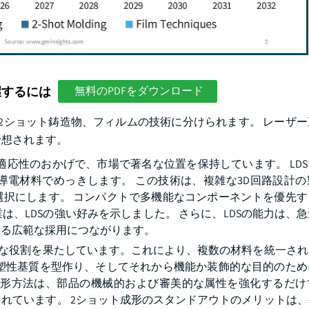
握するには
無料のPDFをダウンロード
ng、2ショット鋳造物、フィルムの技術に分けられます。 レーザ
と予想されます。
と適応性のおかげで、市場で著名な位置を保持しています。 LD
導電材料でめっきします。 この技術は、複雑な3D回路設計の
選択にします。 コンパクトで多機能なコンポーネントを優先す
、LDSの強い好みを示しました。 さらに、LDSの能力は、
ける広範な採用につながります。
で重要な役割を果たしています。これにより、複数の材料を統一さ
可塑性基質を型作り、そしてそれから機能か装飾的な目的のため
ト成形方法は、部品の機械的および審美的な属性を強化するだけ
れています。 2ショット成形のスタンドアウトのメリットは