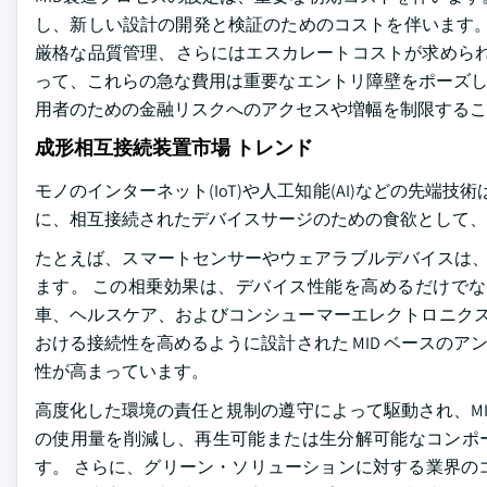
し、新しい設計の開発と検証のためのコストを伴います。
厳格な品質管理、さらにはエスカレートコストが求められ
って、これらの急な費用は重要なエントリ障壁をポーズし
用者のための金融リスクへのアクセスや増幅を制限するこ
成形相互接続装置市場 トレンド
モノのインターネット(IoT)や人工知能(AI)などの先端
に、相互接続されたデバイスサージのための食欲として、
たとえば、スマートセンサーやウェアラブルデバイスは、
ます。 この相乗効果は、デバイス性能を高めるだけで
車、ヘルスケア、およびコンシューマーエレクトロニクスの分
おける接続性を高めるように設計された MID ベースのア
性が高まっています。
高度化した環境の責任と規制の遵守によって駆動され、M
の使用量を削減し、再生可能または生分解可能なコンポー
す。 さらに、グリーン・ソリューションに対する業界の