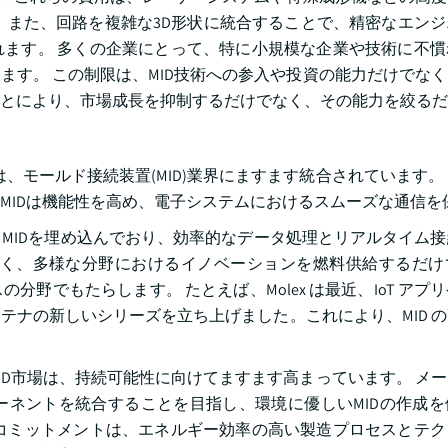
 また、回路を複雑な3D形状に統合することで、精密なエン
ます。 多くの企業にとって、特に小規模な企業や技術に不慣
ます。 この制限は、MID技術への参入や投資の能力だけでな
とにより、市場成長を抑制するだけでなく、その能力を絞るだ
技術は、モールド接続装置(MID)業界にますます統合されています。
MIDは機能性を高め、電子システムにおけるスムーズな通信を
MIDを埋め込んでおり、効率的なデータ処理とリアルタイム
なく、多様な分野におけるイノベーションを燃料供給するだけ
野でもたらします。 たとえば、Molex は最近、IoT アプ
ンテナの新しいシリーズを立ち上げました。これにより、MID 
ID市場は、持続可能性に向けてますます高まっています。 メ
ネントを統合することを目指し、環境に優しいMIDの作成を
コミットメントは、エネルギー効率の高い製造プロセスとテク