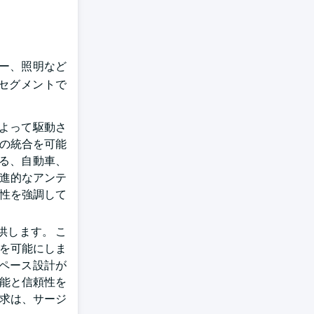
ー、照明など
るセグメントで
よって駆動さ
ルの統合を可能
る、自動車、
先進的なアンテ
要性を強調して
供します。 こ
合を可能にしま
ペース設計が
性能と信頼性を
要求は、サージ