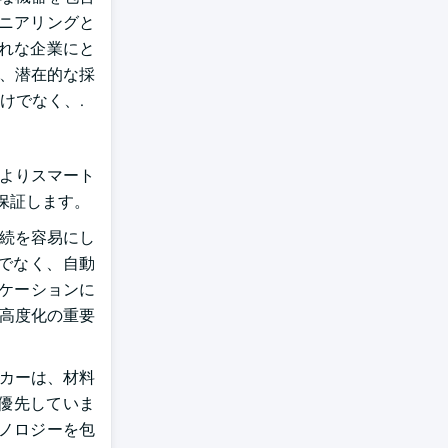
ジニアリングと
れな企業にと
く、潜在的な採
けでなく、.
 よりスマート
保証します。
接続を容易にし
でなく、自動
リケーションに
の高度化の重要
ーカーは、材料
優先していま
ノロジーを包