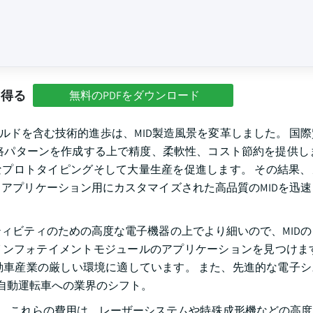
を得る
無料のPDFをダウンロード
ールドを含む技術的進歩は、MID製造風景を変革しました。 国
路パターンを作成する上で精度、柔軟性、コスト節約を提供し
急速なプロトタイピングそして大量生産を促進します。 その結果
アプリケーション用にカスタマイズされた高品質のMIDを迅
ィビティのための高度な電子機器の上でより細いので、MID
、インフォテイメントモジュールのアプリケーションを見つけま
車産業の厳しい環境に適しています。 また、先進的な電子シ
び自動運転車への業界のシフト。
す。 これらの費用は、レーザーシステムや特殊成形機などの高