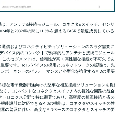
は、アンテナ&接続モジュール、コネクタ&スイッチ、センサ
4年と2032年の間に11.5%を超えるCAGRで最速成長してい
ス通信およびコネクティビティソリューションのスラグ需要に
電子デバイス内のコンパクトで効率的なアンテナと接続モジュー
。 このセグメントは、信頼性が高く高性能な接続が不可欠であ
要です。 IoTデバイスの採用と5Gネットワークの拡張は、
ンポーネントのパフォーマンスと小型化を強化するMIDの重
、多様な電子機器用途向けの堅牢な相互接続ソリューションを提
でなく、コンパクトなコネクタとスイッチ内の複雑な回路の統
レクトロニクス分野で特に顕著であり、高密度の相互接続と省ス
多機能設計に対応できるMIDの機能は、コネクタやスイッチの
機器の普及に伴い、高度なMIDベースのコネクタとスイッチの