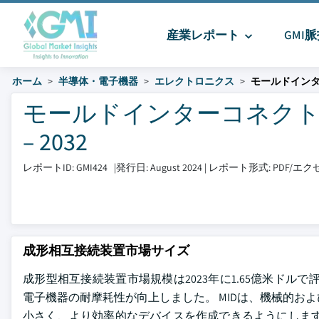
産業レポート
GMI
ホーム
半導体・電子機器
エレクトロニクス
モールドイン
モールドインターコネクトデ
– 2032
レポートID: GMI424
|
発行日: August 2024
|
レポート形式: PDF/
成形相互接続装置市場サイズ
成形型相互接続装置市場規模は2023年に1.65億米ドルで
電子機器の耐摩耗性が向上しました。 MIDは、機械的お
小さく、より効率的なデバイスを作成できるようにします