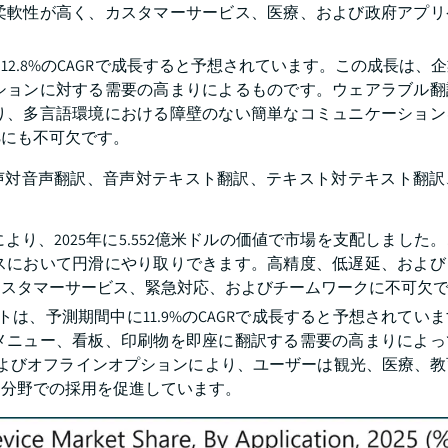
柔軟性が高く、カスタマーサービス、医療、および政府アプリ
2.8%のCAGRで成長すると予想されています。この成長は、
ションに対する需要の高まりによるものです。ウェアラブル翻
り、多言語環境における障壁のない簡単なコミュニケーション
拠にも不可欠です。
vice市場は音声対音声翻訳、音声対テキスト翻訳、テキスト対テキスト
り、2025年に5.552億米ドルの価値で市場を支配しました
スにおいて円滑にやり取りできます。高精度、低遅延、および
カスタマーサービス、緊急対応、およびチームワークに不可欠
トは、予測期間中に11.9%のCAGRで成長すると予想されてい
メニュー、看板、印刷物を即座に翻訳する需要の高まりによっ
、およびオフラインオプションにより、ユーザーは観光、医療、
な分野での採用を促進しています。