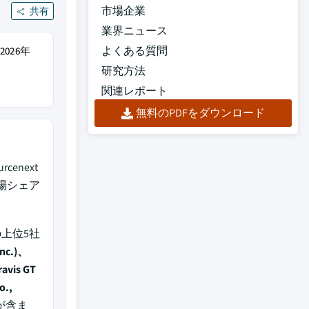
市場企業
共有
業界ニュース
よくある質問
026年
研究方法
関連レポート
無料のPDFをダウンロード
urcenext
場シェア
上位5社
Inc.)、
avis GT
o.,
が含ま