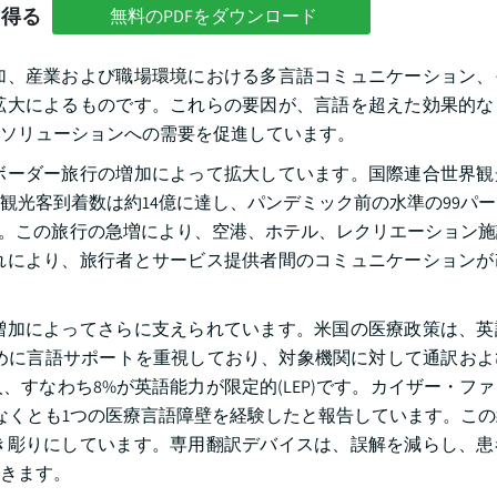
を得る
無料のPDFをダウンロード
加、産業および職場環境における多言語コミュニケーション、
拡大によるものです。これらの要因が、言語を超えた効果的な
訳ソリューションへの需要を促進しています。
ボーダー旅行の増加によって拡大しています。国際連合世界観
際観光客到着数は約14億に達し、パンデミック前の水準の99パ
ます。この旅行の急増により、空港、ホテル、レクリエーション
れにより、旅行者とサービス提供者間のコミュニケーションが
増加によってさらに支えられています。米国の医療政策は、英
るために言語サポートを重視しており、対象機関に対して通訳お
、すなわち8%が英語能力が限定的(LEP)です。カイザー・フ
なくとも1つの医療言語障壁を経験したと報告しています。こ
き彫りにしています。専用翻訳デバイスは、誤解を減らし、患
きます。