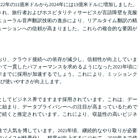
022年の11億米ドルから2024年には13億米ドルに増加しました
され、旅行者およびホスピタリティサービスが言語障壁を克服
ニューラル音声翻訳技術の進歩により、リアルタイム翻訳の精
ューションへの信頼が高まりました。これらの複合的な要因が
おり、クラウド接続への依存が減少し、信頼性が向上していま
て一貫したパフォーマンスを求めるようになった2021年頃
0年までに採用が加速するでしょう。これにより、ミッション
よび使いやすさが向上します。
としてビジネス界でますます採用されています。これは、デー
頃に始まり、データプライバシーへの注目が高まっているため
まで続くと推定されています。これにより、収益性の高いビジ
で人気を博しています。2021年頃、継続的なやり取りが必
バイスが軽量化し、精度が向上するにつれて、2030年まで