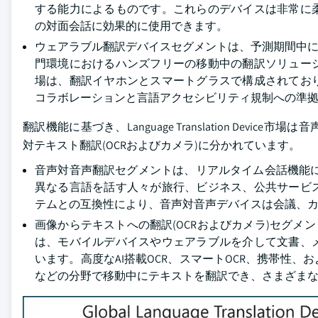
する能力によるものです。これらのデバイスは非常に
の対面会話に効果的に使用できます。
ウェアラブル翻訳デバイスセグメントは、予測期間中に1
門環境におけるハンズフリーの移動中の翻訳ソリュー
場は、翻訳イヤホンとスマートグラスで構成されてお
コラボレーションと言語アクセシビリティ規制への準
翻訳機能に基づき、Language Translation De
対テキスト翻訳(OCRおよびカメラ)に分かれています。
音声対音声翻訳セグメントは、リアルタイム会話機能によ
異なる言語を話す人々が旅行、ビジネス、公共サービ
テムとの互換性により、音声対音声デバイスは会議、
画像からテキストへの翻訳(OCRおよびカメラ)セグメン
は、モバイルデバイスやウェアラブルを介して文書、
います。高度なAI搭載OCR、スマートOCR、携帯性
などの分野で移動中にテキストを翻訳でき、さまざま