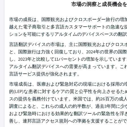
市場の洞察と成長機会
市場の成長は、国際観光およびクロスボーダー旅行の増
越えた電子商取引と多言語カスタマーサポートの急速な
ションを可能にするリアルタイムのデバイスベースの翻
言語翻訳デバイスの市場は、主に国際観光およびクロス
と、国際旅行は力強く回復しており、2024年の世界の国
し、2023年と比較して11パーセントの増加を示してい
アルタイム翻訳デバイスへの需要が高まっています。こ
言語サービス提供が強化されます。
市場成長は、医療および緊急対応の現場における採用の
的(LEP)な患者に対するケアの質と公平性を向上させ
スの提供を義務付けています。米国では、約26百万の成人
調査によると、これらの成人の約半数が、過去3年間に少
および緊急時における効果的な翻訳ツールの緊急性を浮
善し、連邦言語アクセス規則への準拠を支援することがで