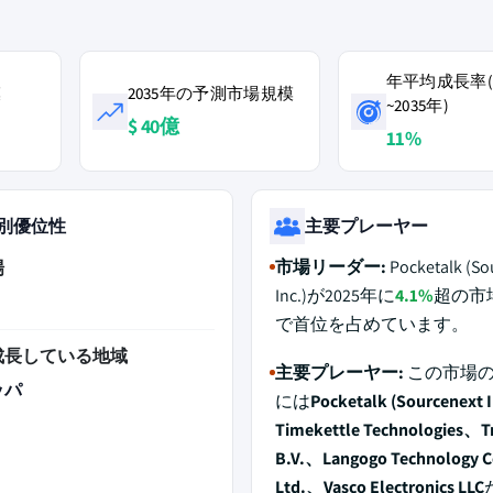
年平均成長率(2
模
2035年の予測市場規模
~2035年)
$ 40億
11%
別優位性
主要プレーヤー
市場リーダー:
Pocketalk (So
場
Inc.)が2025年に
4.1%
超の市
で首位を占めています。
成長している地域
主要プレーヤー:
この市場の
ッパ
には
Pocketalk (Sourcenext 
Timekettle Technologies、Tr
B.V.、Langogo Technology C
Ltd.、Vasco Electronics LLC