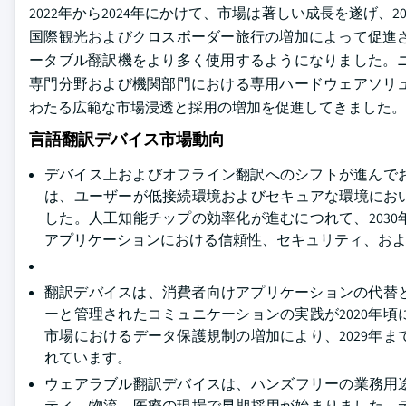
2022年から2024年にかけて、市場は著しい成長を遂げ、2
国際観光およびクロスボーダー旅行の増加によって促進
ータブル翻訳機をより多く使用するようになりました。
専門分野および機関部門における専用ハードウェアソリ
わたる広範な市場浸透と採用の増加を促進してきました。
言語翻訳デバイス市場動向
デバイス上およびオフライン翻訳へのシフトが進んで
は、ユーザーが低接続環境およびセキュアな環境におい
した。人工知能チップの効率化が進むにつれて、203
アプリケーションにおける信頼性、セキュリティ、お
翻訳デバイスは、消費者向けアプリケーションの代替
ーと管理されたコミュニケーションの実践が2020年
市場におけるデータ保護規制の増加により、2029年
れています。
ウェアラブル翻訳デバイスは、ハンズフリーの業務用途
ティ、物流、医療の現場で早期採用が始まりました。デ