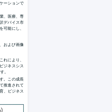
ケーションで
企業、医療、専
訳デバイス市
を可能にし、
翻訳、および画像
。これにより、
ビジネスシス
です。
ます。この成長
て推進されて
教育、ビジネス