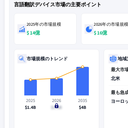
言語翻訳デバイス市場の主要ポイント
2025年の市場規模
2026年の市場規
$ 14億
$ 16億
市場規模のトレンド
地域
最大市
北米
最も急
2025
2026
2035
ヨーロ
$1.4B
$1.6B
$4B