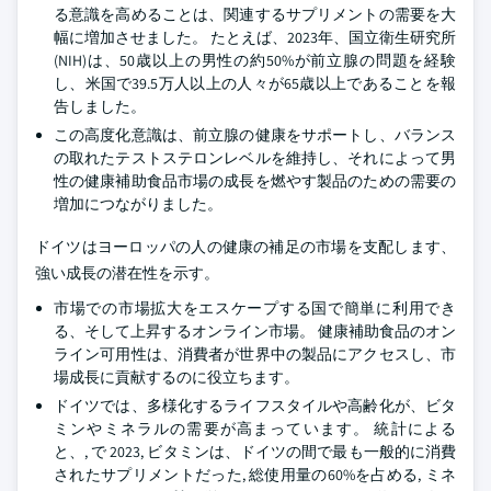
る意識を高めることは、関連するサプリメントの需要を大
幅に増加させました。 たとえば、2023年、国立衛生研究所
(NIH)は、50歳以上の男性の約50%が前立腺の問題を経験
し、米国で39.5万人以上の人々が65歳以上であることを報
告しました。
この高度化意識は、前立腺の健康をサポートし、バランス
の取れたテストステロンレベルを維持し、それによって男
性の健康補助食品市場の成長を燃やす製品のための需要の
増加につながりました。
ドイツはヨーロッパの人の健康の補足の市場を支配します、
強い成長の潜在性を示す。
市場での市場拡大をエスケープする国で簡単に利用でき
る、そして上昇するオンライン市場。 健康補助食品のオン
ライン可用性は、消費者が世界中の製品にアクセスし、市
場成長に貢献するのに役立ちます。
ドイツでは、多様化するライフスタイルや高齢化が、ビタ
ミンやミネラルの需要が高まっています。 統計による
と、, で 2023, ビタミンは、ドイツの間で最も一般的に消費
されたサプリメントだった, 総使用量の60%を占める, ミネ