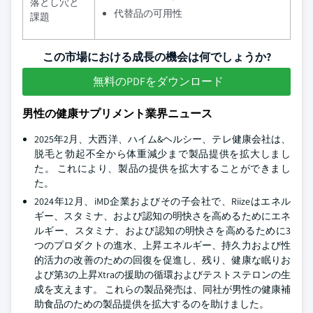
落とし穴と
代替品の可用性
課題
この市場における成長の機会は何でしょうか?
無料のPDFをダウンロード
男性の健康サプリメント業界ニュース
2025年2月、大西洋、ハイム&ヘルシー、テレ健康会社は、
脱毛と勃起不全から体重減少まで製品提供を拡大しまし
た。 これにより、製品の提供を拡大することができまし
た。
2024年12月、iMD企業およびその子会社で、Riizeはエネル
ギー、スタミナ、および認知の明快さを高めるためにエネ
ルギー、スタミナ、および認知の明快さを高めるために3
つのプロダクトの進水、上昇エネルギー、持久力および性
的活力の改善のための回復を促進し、残り、健康な眠りお
よび第3の上昇Xtraの援助の循環およびテストステロンの生
成を支えます。 これらの製品発売は、同社が男性の健康補
助食品のための製品提供を拡大するのを助けました。