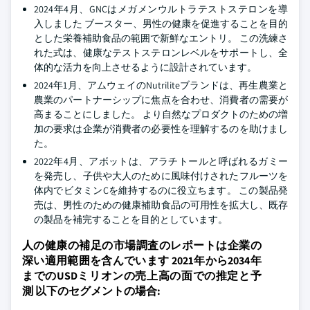
2024年4月、GNCはメガメンウルトラテストステロンを導
入しました ブースター、男性の健康を促進することを目的
とした栄養補助食品の範囲で新鮮なエントリ。 この洗練さ
れた式は、健康なテストステロンレベルをサポートし、全
体的な活力を向上させるように設計されています。
2024年1月、アムウェイのNutriliteブランドは、再生農業と
農業のパートナーシップに焦点を合わせ、消費者の需要が
高まることにしました。 より自然なプロダクトのための増
加の要求は企業が消費者の必要性を理解するのを助けまし
た。
2022年4月、アボットは、アラチトールと呼ばれるガミー
を発売し、子供や大人のために風味付けされたフルーツを
体内でビタミンCを維持するのに役立ちます。 この製品発
売は、男性のための健康補助食品の可用性を拡大し、既存
の製品を補完することを目的としています。
人の健康の補足の市場調査のレポートは企業の
深い適用範囲を含んでいます 2021年から2034年
までのUSDミリオンの売上高の面での推定と予
測 以下のセグメントの場合: