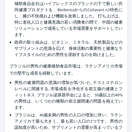
補助食品会社はハイフレックスのブランドの下で新しい共
同健康プロダクトを、BioibericaからのCollavant n2特色に
し、膝の不快感および機能を改善しました。 打ち上げは、
特に老化人口と健康意識の若い消費者の間で、中国の健康
ソリューションで成長している市場需要をサポートしてい
ます。
政府の取り組みは、ビタミン、ミネラル、天然製品などの
サプリメントの意識を広げ、身体活動の重要性と健康なラ
イフスタイルのための男性を奨励するのを助けました。
ブラジルの男性の健康補助食品市場は、ラテンアメリカ市場
での堅牢な成長を経験しています。
男性の健康問題の意識の増加が気づいた, テストステロン
レベルに関連する, 市場成長を浄化する前立腺の健康とフ
ィットネス. ブラジル泌尿器学会によると、50歳以上の40%
の男性は、いくつかの種類の前立腺関連の問題を抱えてい
ます。
ブラジルは、40歳未満の男性の人口の増加に伴い、ラテン
アメリカで最も大きく、最も若い人口の1つです。 男性の
認知度が高いため、サプリメントの需要が高まっているフ