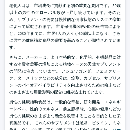
老化人口は、市場成長に貢献する別の重要な要因です。 50歳
以上の男性のグローバル数が上昇し続けています。そのた
め、サプリメントの需要は慢性的な健康状態のリスクの増加
によって駆動されます。 世界保健機関(WHO)の報告書による
と、2030年までに、世界6人の人々が60歳以上になり、さら
に男性の健康補助食品の需要を高めることが期待されていま
す。
さらに、メーカーは、より本格的な、化学的、有機製品に対
する消費者需要の増加による植物ベースの天然サプリメント
の開発に注力しています。 アシュワガンダ、フェヌグリー
ク、ターメリックなどの成分は、錠剤、カプセル、サプリメ
ントのバイオアベイラビリティを向上させるための粉末など
のさまざまな用量形態の配合に組み込まれています。
男性の健康補助食品は、一般的な幸福、筋肉開発、エネルギ
ーレベル、性的ウェルネス、前立腺機能、心臓の健康などの
男性の健康のさまざまな懸念を改善することを目的とした栄
養製品です。 これらのサプリメントは通常、ビタミン、ミネ
ラル、タンパク質、アミノ酸のブレンドから構成され、
ハー