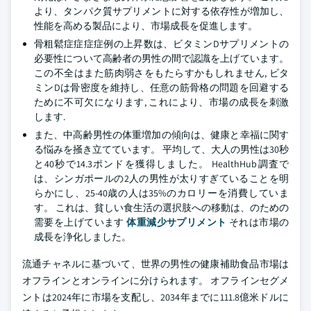
より、タンパク質サプリメントに対する依存性が増加し、
性能を高める製品により、市場成長を促進します。
骨粗鬆症症症症例の上昇数は、ビタミンDサプリメントの
必要性について高齢者の男性の間で認識を上げています。
この不全はまた筋肉弱さをもたらすかもしれません, ビタ
ミンDは骨密度を維持し、任意の筋骨格の問題を回避する
ために不可欠になります, これにより、市場の成長を刺激
します.
また、中高齢男性の体重増加の傾向は、健康と幸福に関す
る悩みを掻き立てています。 平均して、大人の男性は30秒
と40秒で14.3ポンドを獲得しました。 HealthHub調査で
は、シンガポールの2人の男性が太りすぎていることを明
らかにし、25-40歳の人は35%のカロリーを消費していま
す。 これは、貧しい食生活の選択肢への移動は、のための
需要を上げています
体重減少サプリメント
それは市場の
成長を浄化しました。
流通チャネルに基づいて、世界の男性の健康補助食品市場は
オフラインとオンラインに分けられます。 オフラインセグメ
ントは2024年に市場を支配し、2034年までに111.8億米ドルに