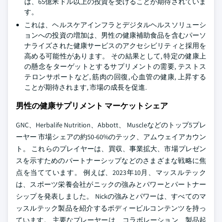
は、65億米ドル以上の投資を受けることが期待されていま
す。
これは、ヘルスケアインフラとデジタルヘルスソリューシ
ョンへの投資の増加は、男性の健康補助食品を含むパーソ
ナライズされた健康サービスのアクセシビリティと採用を
高める可能性があります。 その結果として, 特定の健康上
の懸念をターゲットとするサプリメントの需要, テストス
テロンサポートなど, 筋肉の回復, 心血管の健康, 上昇する
ことが期待されます, 市場の成長を促進.
男性の健康サプリメント マーケットシェア
GNC、Herbalife Nutrition、Abbott、 Muscleなどのトップ5プレ
ーヤー 市場シェアの約50-60%のテック、アムウェイアカウン
ト。 これらのプレイヤーは、買収、事業拡大、市場プレゼン
スを示すためのパートナーシップなどのさまざまな戦略に焦
点を当てています。 例えば、2023年10月、マッスルテック
は、スポーツ栄養会社がニックの強みとパワーとパートナー
シップを発表しました。 Nickの強みとパワーは、すべてのマ
ッスルテック製品を紹介するボディービルコンテンツを持っ
ています。 主要なプレーヤーは、コラボレーション、製品起