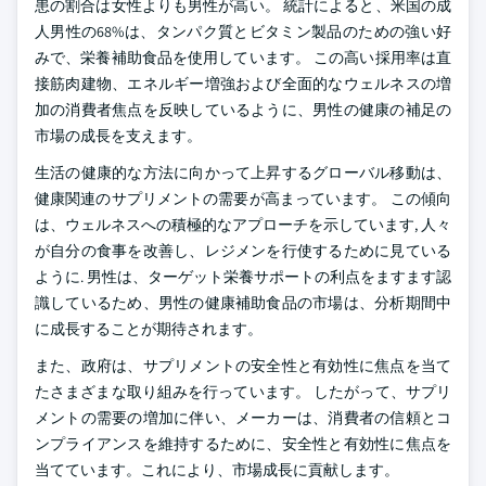
患の割合は女性よりも男性が高い。 統計によると、米国の成
人男性の68%は、タンパク質とビタミン製品のための強い好
みで、栄養補助食品を使用しています。 この高い採用率は直
接筋肉建物、エネルギー増強および全面的なウェルネスの増
加の消費者焦点を反映しているように、男性の健康の補足の
市場の成長を支えます。
生活の健康的な方法に向かって上昇するグローバル移動は、
健康関連のサプリメントの需要が高まっています。 この傾向
は、ウェルネスへの積極的なアプローチを示しています, 人々
が自分の食事を改善し、レジメンを行使するために見ている
ように. 男性は、ターゲット栄養サポートの利点をますます認
識しているため、男性の健康補助食品の市場は、分析期間中
に成長することが期待されます。
また、政府は、サプリメントの安全性と有効性に焦点を当て
たさまざまな取り組みを行っています。 したがって、サプリ
メントの需要の増加に伴い、メーカーは、消費者の信頼とコ
ンプライアンスを維持するために、安全性と有効性に焦点を
当てています。これにより、市場成長に貢献します。