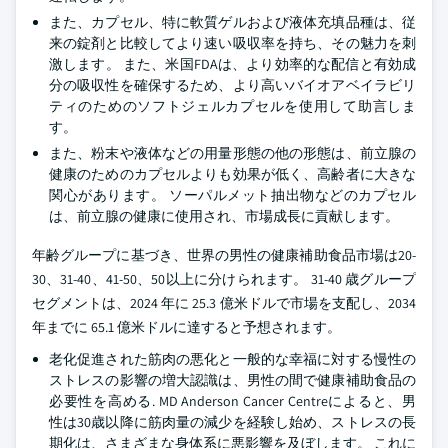
また、カプセル、特に軟質ゲルおよび液体充填品種は、従
来の錠剤と比較してより速い吸収率を持ち、その魅力を刺
激します。 また、米国FDAは、より効率的な配信と有効成
分の吸収性を確保するため、より高いバイオアベイラビリ
ティのためのソフトジェルカプセルを使用して助言しま
す。
また、粉末や液体などの用量形態の他の形態は、前立腺の
健康のためのカプセルよりも効果が低く、高齢者に大きな
関心があります。 ソーパルメット抽出物などのカプセル
は、前立腺の健康に使用され、市場成長に貢献します。
年齢グループに基づき、世界の男性の健康補助食品市場は20-
30、31-40、41-50、50以上に分けられます。 31-40 歳グループ
セグメントは、2024 年に 25.3 億米ドルで市場を支配し、2034
年までに 65.1 億米ドルに達すると予想されます。
老化促進された筋肉の悪化と一般的な幸福に対する慢性の
ストレスの影響の増大認識は、男性の間で健康補助食品の
必要性を高める. MD Anderson Cancer Centreによると、男
性は30歳以降に筋肉量の減少を経験し始め、ストレスの長
期化は、さまざまな身体系に悪影響を及ぼします。 これに