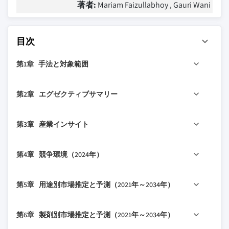
著者:
Mariam Faizullabhoy , Gauri Wani
目次
第1章 手法と対象範囲
1.1 市場の対象範囲と定義
第2章 エグゼクティブサマリー
1.2 調査設計
1.2.1 調査アプローチ
2.1 産業360°概要
第3章 産業インサイト
1.2.2 データ収集方法
1.3 基本推定値と計算
3.1 産業エコシステム分析
第4章 競争環境（2024年）
1.3.1 基準年の計算
3.2 産業への影響要因
1.3.2 市場推定のための主要トレンド
3.2.1 成長ドライバー
4.1 はじめに
第5章 用途別市場推定と予測（2021年～2034年）
1.4 予測モデル
3.2.1.1 高齢化の進行と生活習慣関連疾患
4.2 企業マトリックス分析
1.5 一次調査と検証
の増加
4.3 主要市場プレイヤーの競争分析
5.1 主要トレンド
1.5.1 一次ソース
第6章 製剤別市場推定と予測（2021年～2034年）
3.2.1.2 男性の健康意識の向上
4.4 競争ポジションマトリックス
5.2 スポーツサプリメント
1.5.2 データマイニングソース