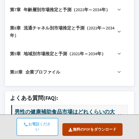
3.2.1.3 天然・ハーブ系サプリメントへの
4.5 戦略ダッシュボード
5.3 骨サプリメント
6.1 主要トレンド
需要拡大
第7章 年齢層別市場推定と予測（2021年～2034年）
5.4 心血管サプリメント
6.2 錠剤
3.2.1.4 D2C（直接消費者向け）およびEコ
5.5 体重管理サプリメント
6.3 カプセル
7.1 主要トレンド
マース販売チャネルの拡大
第8章 流通チャネル別市場推定と予測（2021年～2034
5.6 髪の成長サプリメント
6.4 液体
7.2 20-30歳
3.2.2 産業の落とし穴と課題
年）
5.7 その他のサプリメント
6.5 グミ
7.3 31-40歳
3.2.2.1 規制上の課題と品質懸念
6.6 その他の製剤
8.1 主要トレンド
7.4 41-50歳
3.2.2.2 代替品の存在
第9章 地域別市場推定と予測（2021年～2034年）
8.2 オンライン
7.5 50歳以上
3.3 成長ポテンシャル分析
8.3 オフライン
9.1 主要トレンド
3.4 規制環境
第10章 企業プロファイル
8.3.1 薬局・ドラッグストア
9.2 北米
3.5 トランプ政権による関税
8.3.2 スーパーマーケット/ハイパーマーケット
9.2.1 米国
3.5.1 貿易への影響
10.1 アボット・ラボラトリーズ
8.3.3 その他のオフライン店舗
9.2.2 カナダ
3.5.1.1 貿易量の混乱
10.2 アムウェイ
よくある質問(FAQ):
9.3 欧州
3.5.1.2 報復措置
10.3 バイエル
9.3.1 ドイツ
3.5.2 産業への影響
男性の健康補助食品市場はどれくらいの大
10.4 ボディワイズ
9.3.2 英国
きさですか?
3.5.2.1 供給面への影響（原材料）
10.5 エスカグ・ファーマシューティカルズ
お電話くださ
9.3.3 フランス
3.5.2.1.1 主要原材料の価格変動
10.6 GNC
い
無料のPDFをダウンロード
世界的な男性の健康補助食品業界は、2024年の
9.3.4 スペイン
3.5.2.1.2 サプライチェーンの再構築
10.7 ハーバライフ・ニュートリション