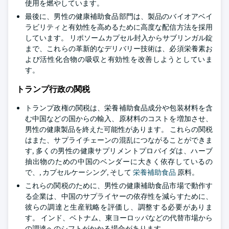
使用を燃やしています。
最後に、男性の健康補助食品部門は、製品のバイオアベイ
ラビリティと有効性を高めるために高度な配信方法を採用
しています。 リポソームカプセル封入からサブリンガル錠
まで、これらの革新的なデリバリー技術は、必須栄養素お
よび活性化合物の吸収と有効性を改善しようとしていま
す。
トランプ行政の関税
トランプ政権の関税は、栄養補助食品成分や包装材料を含
む中国などの国からの輸入、原材料のコストを増加させ、
男性の健康製品を終えた可能性があります。 これらの関税
はまた、サプライチェーンの混乱につながることができま
す, 多くの男性の健康サプリメントプロバイダは、ハーブ
抽出物のための中国のベンダーに大きく依存しているの
で、, カプセルケーシング, そして
栄養補助食品
原料。
これらの関税のために、男性の健康補助食品市場で動作す
る企業は、中国のサプライヤーの依存性を減らすために、
彼らの調達と生産戦略を評価し、調整する必要がありま
す。 インド、ベトナム、東ヨーロッパなどの代替市場から
の調達へのシフトがかかる場合があります。