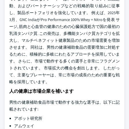
動、およびパートナーシップなどの戦略的取り組みに従事
し、製品ポートフォリオを強化しています。 例えば、2025年
3月、GNC IndiaがPro Performance 100% Whey + Nitroを発表 サ
ージ, 筋肉と心血管の健康のための心臓保護処方で国の最初の
乳清タンパク質. この発売は、多機能タンパク質カテゴリを拡
大し、マルチベネフィット健康製品のための市場需要を増加
させます。 同社は、男性の健康補助食品の需要増加に対処す
るために、積極的に多岐にわたるアプローチを採用していま
す。 さらに、市場で動作する多くの選手と非常にフラグメン
トされています。 市場拡大の機会を創出します。 したがっ
て、主要なプレーヤーは、常に市場の成長のための重要な戦
略を採用しています。
人の健康は市場企業を補います
男性の健康補助食品市場で動作する強力な選手は、以下に記
載されています:
アボット研究所
アムウェイ