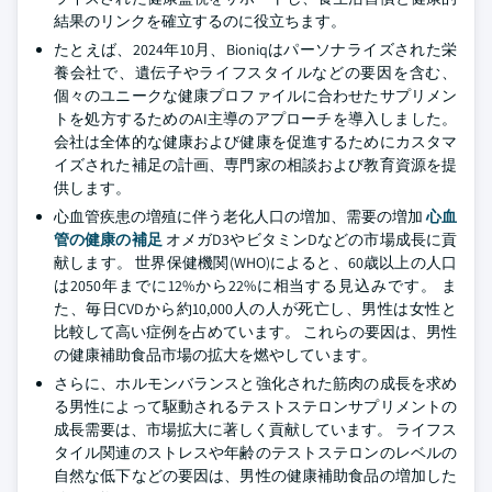
結果のリンクを確立するのに役立ちます。
たとえば、2024年10月、Bioniqはパーソナライズされた栄
養会社で、遺伝子やライフスタイルなどの要因を含む、
個々のユニークな健康プロファイルに合わせたサプリメン
トを処方するためのAI主導のアプローチを導入しました。
会社は全体的な健康および健康を促進するためにカスタマ
イズされた補足の計画、専門家の相談および教育資源を提
供します。
心血管疾患の増殖に伴う老化人口の増加、需要の増加
心血
管の健康の補足
オメガD3やビタミンDなどの市場成長に貢
献します。 世界保健機関(WHO)によると、60歳以上の人口
は2050年までに12%から22%に相当する見込みです。 ま
た、毎日CVDから約10,000人の人が死亡し、男性は女性と
比較して高い症例を占めています。 これらの要因は、男性
の健康補助食品市場の拡大を燃やしています。
さらに、ホルモンバランスと強化された筋肉の成長を求め
る男性によって駆動されるテストステロンサプリメントの
成長需要は、市場拡大に著しく貢献しています。 ライフス
タイル関連のストレスや年齢のテストステロンのレベルの
自然な低下などの要因は、男性の健康補助食品の増加した