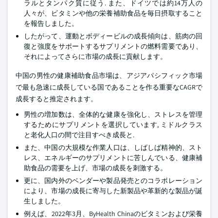
ラルとタンパク質に従う. また、ドイツでは約14万人の
人々が、ビタミンや他の栄養補助食品を毎日摂取すること
を報告しました。
したがって、運動とボディービルの成長傾向は、筋肉の回
復と強度をサポートするサプリメントの燃料需要であり、
それによってさらに市場の成長に貢献します。
中国の男性の健康補助食品市場は、アジアパシフィック市場
で最も急速に成長している国であることを作る重要なCAGRで
成長すると推定されます。
男性の増加数は、全体的な健康を強化し、ストレスを管理
するためにサプリメントを選択しています, ミドルクラス
と老化人口の間で注目すべき成長と.
また、中国の大規模な作業人口は、しばしば精神的、スト
レス、エネルギーのサプリメントに苦しんでいる、健康補
助食品の需要を上げ、市場の成長を刺激する。
更に、国内外のベンダーや製品発売とのコラボレーション
により、市場の成長に寄与した新製品や革新的な製品が誕
生しました。
例えば、2022年3月、ByHealth Chinaのビタミンおよび栄養