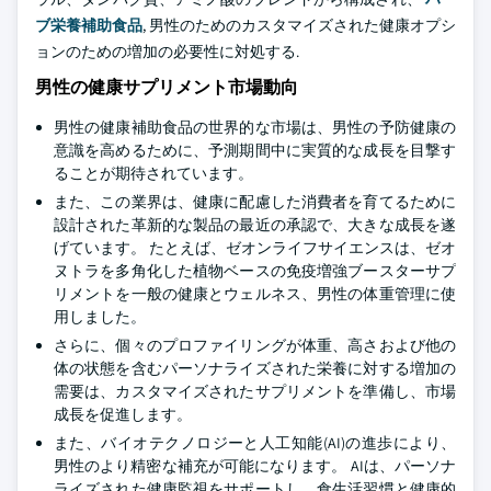
ブ栄養補助食品
, 男性のためのカスタマイズされた健康オプシ
ョンのための増加の必要性に対処する.
男性の健康サプリメント市場動向
男性の健康補助食品の世界的な市場は、男性の予防健康の
意識を高めるために、予測期間中に実質的な成長を目撃す
ることが期待されています。
また、この業界は、健康に配慮した消費者を育てるために
設計された革新的な製品の最近の承認で、大きな成長を遂
げています。 たとえば、ゼオンライフサイエンスは、ゼオ
ヌトラを多角化した植物ベースの免疫増強ブースターサプ
リメントを一般の健康とウェルネス、男性の体重管理に使
用しました。
さらに、個々のプロファイリングが体重、高さおよび他の
体の状態を含むパーソナライズされた栄養に対する増加の
需要は、カスタマイズされたサプリメントを準備し、市場
成長を促進します。
また、バイオテクノロジーと人工知能(AI)の進歩により、
男性のより精密な補充が可能になります。 AIは、パーソナ
ライズされた健康監視をサポートし、食生活習慣と健康的