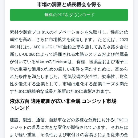
市場の洞察と成長機会を得る
無料のPDFをダウンロード
素材や製造プロセスのイノベーションを先取りし、性能と信
頼性を高め、さらに市場拡大を促進します。 たとえば、2023
年9月には、AFC UL-FG LFMC亜鉛上塗を施してある水路を含む
新しいUL 360によって評価される水路システムおよび付属品
が付いているAtkoreのFlexiconは、食糧、医薬品および電子工
学の重要な適用のための厳しい条件を満たすために、高めら
れた条件を満たしました。 電気設備の安全性、効率性、耐久
性を優先する企業として、市場は進化する産業ニーズを満た
すために継続的な成長と革新のために表彰されます。
液体方向 適用範囲が広い非金属 コンジット市場
トレンド
建設、製造、通信、自動車などの多様な分野におけるLFNCコ
ンジットの普及に大きな変化が期待されています。 それらは
より軽い重量、耐食性および取付けの容易さによる従来の金