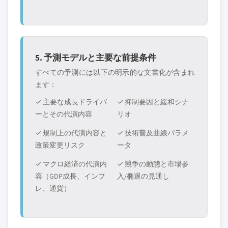
5. 予測モデルと主要な前提条件
すべての予測には以下の明示的な文書化が含まれ
ます：
✓ 主要な成長ドライバ
✓ 抑制要因と緩和シナ
ーとその代演内容
リオ
✓ 規制上の代演内容と
✓ 技術普及曲線パラメ
政策変更リスク
ータ
✓ マクロ経済の代演内
✓ 競争の動態と市場参
容（GDP成長、インフ
入/椭退の見通し
レ、通貨）