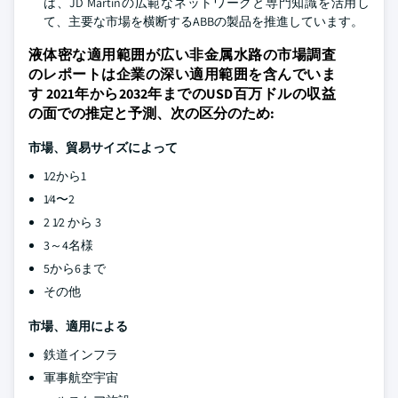
は、JD Martinの広範なネットワークと専門知識を活用し
て、主要な市場を横断するABBの製品を推進しています。
液体密な適用範囲が広い非金属水路の市場調査
のレポートは企業の深い適用範囲を含んでいま
す 2021年から2032年までのUSD百万ドルの収益
の面での推定と予測、次の区分のため:
市場、貿易サイズによって
1⁄2から1
1⁄4〜2
2 1⁄2 から 3
3～4名様
5から6まで
その他
市場、適用による
鉄道インフラ
軍事航空宇宙