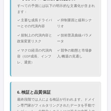
すべての予測には以下の明示的な文書化が含まれ
ます：
✓ 主要な成長ドライバ
✓ 抑制要因と緩和シナ
ーとその代演内容
リオ
✓ 規制上の代演内容と
✓ 技術普及曲線パラメ
政策変更リスク
ータ
✓ マクロ経済の代演内
✓ 競争の動態と市場参
容（GDP成長、インフ
入/椭退の見通し
レ、通貨）
6. 検証と品質保証
最終段階では人による検証が行われます。ドメイ
ン専門家がフィルタリングされたデータを手動で