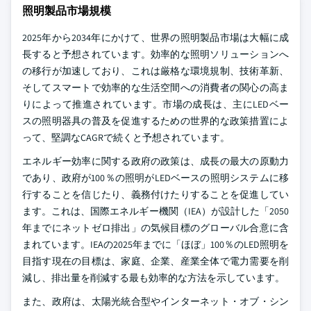
照明製品市場規模
2025年から2034年にかけて、世界の照明製品市場は大幅に成
長すると予想されています。効率的な照明ソリューションへ
の移行が加速しており、これは厳格な環境規制、技術革新、
そしてスマートで効率的な生活空間への消費者の関心の高ま
りによって推進されています。市場の成長は、主にLEDベー
スの照明器具の普及を促進するための世界的な政策措置によ
って、堅調なCAGRで続くと予想されています。
エネルギー効率に関する政府の政策は、成長の最大の原動力
であり、政府が100％の照明がLEDベースの照明システムに移
行することを信じたり、義務付けたりすることを促進してい
ます。これは、国際エネルギー機関（IEA）が設計した「2050
年までにネットゼロ排出」の気候目標のグローバル合意に含
まれています。IEAの2025年までに「ほぼ」100％のLED照明を
目指す現在の目標は、家庭、企業、産業全体で電力需要を削
減し、排出量を削減する最も効率的な方法を示しています。
また、政府は、太陽光統合型やインターネット・オブ・シン