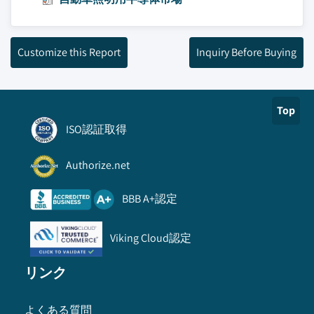
Customize this Report
Inquiry Before Buying
Top
ISO認証取得
Authorize.net
BBB A+認定
Viking Cloud認定
リンク
よくある質問