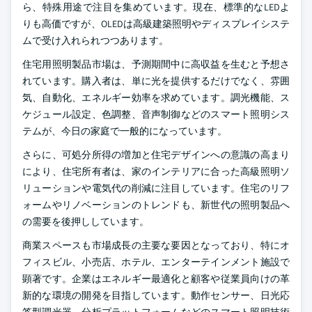
ら、特殊用途で注目を集めています。現在、標準的なLEDよ
りも高価ですが、OLEDは高級建築照明やディスプレイシステ
ムで受け入れられつつあります。
住宅用照明製品市場は、予測期間中に高収益を生むと予想さ
れています。購入者は、単に光を提供するだけでなく、雰囲
気、自動化、エネルギー効率を求めています。調光機能、ス
ケジュール設定、色調整、音声制御などのスマート照明シス
テムが、今日の家庭で一般的になっています。
さらに、可処分所得の増加と住宅デザインへの意識の高まり
により、住宅所有者は、家のインテリアに合った高級照明ソ
リューションや電気代の削減に注目しています。住宅のリフ
ォームやリノベーションのトレンドも、新世代の照明製品へ
の需要を後押ししています。
商業スペースも市場成長の主要な要因となっており、特にオ
フィスビル、小売店、ホテル、エンターテインメント施設で
顕著です。企業はエネルギー最適化と顧客や従業員向けの革
新的な環境の開発を目指しています。動作センサー、日光応