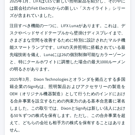
2025年1月、LIFXはCESで新しい照明製品を紹介し、その中に
は親会社のFeit Electricからの新しい「スカイライト」シリー
ズが含まれていました。
注目すべき機能の一つに、LIFX Lunaがあります。これは、デ
スクやベッドサイドテーブルから壁掛けディスプレイまで、
さまざまな空間を改善するために特別に設計されたマルチ機
能スマートランプです。LIFXの天井照明に搭載されている最
先端技術を備え、Lunaには26の個別制御可能なカラーゾーン
と、特にクールホワイトに調整した場合の最大1000ルーメン
の明るさがあります。
2025年3月、Dixon Technologiesとオランダを拠点とする多国
籍企業のSignifyは、照明製品およびアクセサリーの製造を
OEM（オリジナル機器製造）として行うためのインドにおけ
る合弁事業を設立するための拘束力のある基本合意書に署名
しました。この取引では、DixonとSignifyは新しい法人におけ
る50％ずつの株式を保有します。ただし、この合弁事業を超
えて、どちらの会社も相手方の株式を保有することはありま
せん。