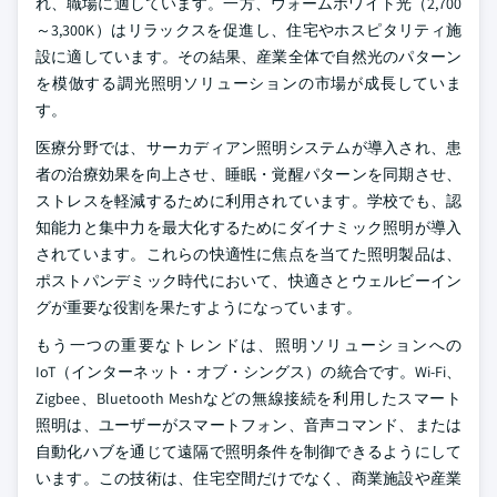
れ、職場に適しています。一方、ウォームホワイト光（2,700
～3,300K）はリラックスを促進し、住宅やホスピタリティ施
設に適しています。その結果、産業全体で自然光のパターン
を模倣する調光照明ソリューションの市場が成長していま
す。
医療分野では、サーカディアン照明システムが導入され、患
者の治療効果を向上させ、睡眠・覚醒パターンを同期させ、
ストレスを軽減するために利用されています。学校でも、認
知能力と集中力を最大化するためにダイナミック照明が導入
されています。これらの快適性に焦点を当てた照明製品は、
ポストパンデミック時代において、快適さとウェルビーイン
グが重要な役割を果たすようになっています。
もう一つの重要なトレンドは、照明ソリューションへの
IoT（インターネット・オブ・シングス）の統合です。Wi-Fi、
Zigbee、Bluetooth Meshなどの無線接続を利用したスマート
照明は、ユーザーがスマートフォン、音声コマンド、または
自動化ハブを通じて遠隔で照明条件を制御できるようにして
います。この技術は、住宅空間だけでなく、商業施設や産業