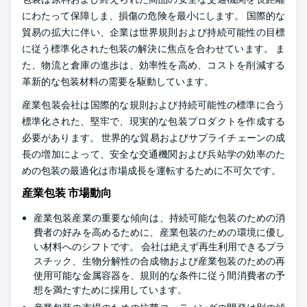
にわたって保障しま、損傷の危険を最小にします。 国際的な
貿易の拡大に伴い、企業は世界規則および持続可能性の目標
に従う標準化された包装の解決に焦点を合わせています。 ま
た、物流と倉庫の進歩は、効率性を高め、コストを削減する
革新的な包装材料の需要を駆動しています。
産業包装会社は国際的な規則および持続可能性の標準に合う
標準化された、堅牢で、現実的な包装プロダクトを作成する
必要があります。 世界的な貿易およびサプライチェーンの成
長の増加によって、安全な交通機関および兵站学の効率のた
めの包装の最適化は市場成長を運転するために不可欠です。
産業包装 市場動向
産業包装産業の重要な傾向は、持続可能な包装のための消
費者の好みを高めるために、産業包装のための環境に優し
い材料へのシフトです。 会社は絶えず再生利用できるプラ
スチック、生物分解性の合成物および産業包装のための再
使用可能な金属容器を、規則的な条件に従う間消費者の予
想を満たすために採用しています。