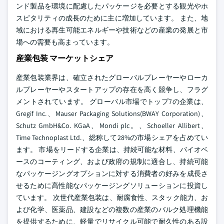
ンド製品を環境に配慮したパッケージを必要とする観光やホ
スピタリティの成長のために主に増加しています。 また、地
域における再生可能エネルギーや技術などの産業の発展と市
場への需要も高まっています。
産業包装 マーケットシェア
産業包装業界は、確立されたグローバルプレーヤーやローカ
ルプレーヤーやスタートアップの存在を高く競争し、フラグ
メントされています。 グローバル市場でトップ7の企業は、
Gregif Inc.、Mauser Packaging Solutions(BWAY Corporation)、
Schutz GmbH&Co. KGaA、Mondi plc。、Schoeller Allibert、
Time Technoplast Ltd.、総称して28%の市場シェアを占めてい
ます。 市場をリードする企業は、持続可能な材料、バイオベ
ースのコーティング、および政府の規制に適合し、持続可能
なパッケージングオプションに対する消費者の好みを成長さ
せるために高性能なパッケージングソリューションに投資し
ています。 次世代産業包装は、耐腐食性、スタック能力、お
よび化学、医薬品、建設などの複数の産業のバルク処理機能
を提供するために、軽量でリサイクル可能で耐久性のある設