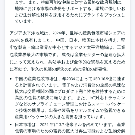
ます。 また、持続可能な包装に対する厳格な政府規制は、
地域における市場の成長をサポートする、環境に優しいお
よび生分解性材料を採用するためにブランドをプッシュし
ています。
アジア太平洋地域は、2024年、世界の産業包装市場シェアの
36.4%を保有しました。 中国、日本、韓国に本社を構え、堅
牢な製造・輸出業界が中心とするアジア太平洋地域は、工業
包装業界最大の市場です。 成長は産業セクターの急速な拡大
によって支えられ、兵站学および全体的な貿易を支えるため
に有効で、耐久の包装の解決のための増加の必要性。
中国の産業包装市場は、年2034によってUSD 16.9億に達す
ると計画されています。 電子および消費財の企業の急速な
拡大は交通機関の間にプロダクト完全性を維持するために
高度の包装の解決に頼ります。 また、IoT対応トラッキン
グなどのサプライチェーン管理におけるスマートパッケー
ジ技術の採用は、出荷や製品をリアルタイムで監視できる
産業用パッケージの大きな需要を担っています。
日本市場は、2024 年に 3.7 億米ドルを占めています。 産業
包装の市場のための需要の拡大は再生可能および生物分解