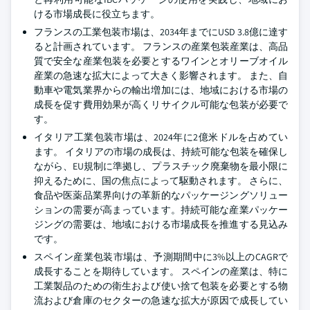
ける市場成長に役立ちます。
フランスの工業包装市場は、2034年までにUSD 3.8億に達す
ると計画されています。 フランスの産業包装産業は、高品
質で安全な産業包装を必要とするワインとオリーブオイル
産業の急速な拡大によって大きく影響されます。 また、自
動車や電気業界からの輸出増加には、地域における市場の
成長を促す費用効果が高くリサイクル可能な包装が必要で
す。
イタリア工業包装市場は、2024年に2億米ドルを占めてい
ます。 イタリアの市場の成長は、持続可能な包装を確保し
ながら、EU規制に準拠し、プラスチック廃棄物を最小限に
抑えるために、国の焦点によって駆動されます。 さらに、
食品や医薬品業界向けの革新的なパッケージングソリュー
ションの需要が高まっています。持続可能な産業パッケー
ジングの需要は、地域における市場成長を推進する見込み
です。
スペイン産業包装市場は、予測期間中に3%以上のCAGRで
成長することを期待しています。 スペインの産業は、特に
工業製品のための衛生および使い捨て包装を必要とする物
流および倉庫のセクターの急速な拡大が原因で成長してい