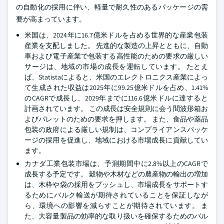
の自動化の採用に伴い、軽量で耐久性のあるパッケージの需
要が高まっています。
米国は、2024年に16.7億米ドルを占める世界的な産業包装
産業を支配しました。 先進的な製造の上昇とともに、自動
車および電子産業で包装する高性能のための要求の厳しい
サージは、地域の市場の成長を運転しています。 たとえ
ば、Statistaによると、米国のエレクトロニクス産業によっ
て生成された収益は2025年に99.25億米ドルを占め、1.41%
のCAGRで成長し、2029年までに116.6億米ドルに達すると
計画されています。 この成長は安全規則に会う間波形箱お
よびパレットのための要求を押します。 また、食品や薬品
包装の政府による厳しい規制は、コンプライアンスパッケ
ージの採用を促進し、地域における市場成長に貢献してい
ます。
カナダ工業包装市場は、予測期間中に2.8%以上のCAGRで
成長する予定です。 穀物や木材などの農産物の輸出の増加
は、木枠や袋の採用をプッシュし、市場成長をサポートす
るためにバルク輸送が期待されていることを保証しなが
ら、環境への影響を減らすことが期待されています。 ま
た、大容量製品の効率的な取り扱いを確保するためのバル