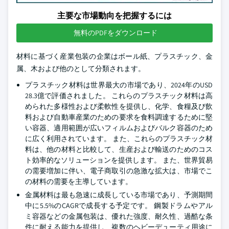
主要な市場動向を把握するには
無料のPDFをダウンロード
材料に基づく産業包装の企業はボール紙、プラスチック、金
属、木および他のとして分類されます。
プラスチック材料は世界最大の市場であり、2024年のUSD
28.3億で評価されました。 これらのプラスチック材料は高
められた多様性および柔軟性を提供し、化学、食糧及び飲
料および自動車産業のための要求を食料調達するために堅
い容器、適用範囲が広いフィルムおよびバルク容器のため
に広く利用されています。 また、これらのプラスチック材
料は、他の材料と比較して、生産および輸送のためのコス
ト効率的なソリューションを提供します。 また、世界貿易
の需要増加に伴い、電子商取引の急激な拡大は、市場でこ
の材料の需要を主導しています。
金属材料は最も急速に成長している市場であり、予測期間
中に5.5%のCAGRで成長する予定です。 鋼製ドラムやアル
ミ容器などの金属包装は、優れた強度、耐久性、過酷な条
件に耐える能力を提供し、複数のヘビーデューティ用途に