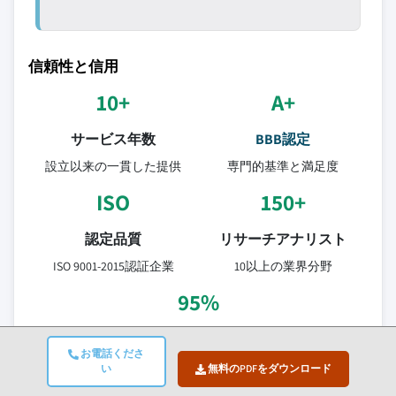
信頼性と信用
10+
A+
サービス年数
BBB認定
設立以来の一貫した提供
専門的基準と満足度
ISO
150+
認定品質
リサーチアナリスト
ISO 9001-2015認証企業
10以上の業界分野
95%
顧客維持率
お電話くださ
5年間の関係価値
い
無料のPDFをダウンロード