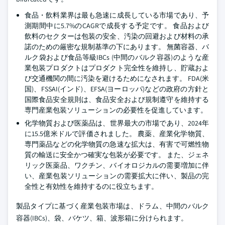
食品・飲料業界は最も急速に成長している市場であり、予
測期間中に5.7%のCAGRで成長する予定です。 食品および
飲料のセクターは包装の安全、汚染の回避および材料の承
諾のための厳密な規制基準の下にあります。 無菌容器、バ
ルク袋および食品等級IBCs (中間のバルク容器)のような産
業包装プロダクトはプロダクト完全性を維持し、貯蔵およ
び交通機関の間に汚染を避けるためになされます。 FDA(米
国)、FSSAI(インド)、EFSA(ヨーロッパ)などの政府の方針と
国際食品安全規則は、食品安全および規制遵守を維持する
専門産業包装ソリューションの必要性を促進しています。
化学物質および医薬品は、世界最大の市場であり、2024年
に15.5億米ドルで評価されました。 農薬、産業化学物質、
専門薬品などの化学物質の急速な拡大は、有害で可燃性物
質の輸送に安全かつ確実な包装が必要です。 また、ジェネ
リック医薬品、ワクチン、バイオロジカルの需要増加に伴
い、産業包装ソリューションの需要拡大に伴い、製品の完
全性と有効性を維持するのに役立ちます。
製品タイプに基づく産業包装市場は、ドラム、中間のバルク
容器(IBCs)、袋、バケツ、箱、波形箱に分けられます。