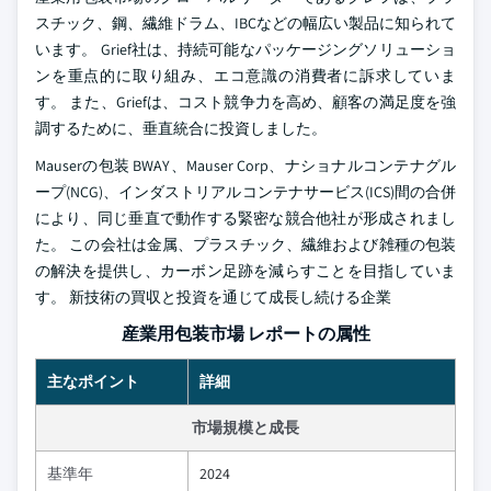
スチック、鋼、繊維ドラム、IBCなどの幅広い製品に知られて
います。 Grief社は、持続可能なパッケージングソリューショ
ンを重点的に取り組み、エコ意識の消費者に訴求していま
す。 また、Griefは、コスト競争力を高め、顧客の満足度を強
調するために、垂直統合に投資しました。
Mauserの包装 BWAY、Mauser Corp、ナショナルコンテナグル
ープ(NCG)、インダストリアルコンテナサービス(ICS)間の合併
により、同じ垂直で動作する緊密な競合他社が形成されまし
た。 この会社は金属、プラスチック、繊維および雑種の包装
の解決を提供し、カーボン足跡を減らすことを目指していま
す。 新技術の買収と投資を通じて成長し続ける企業
産業用包装市場 レポートの属性
主なポイント
詳細
市場規模と成長
基準年
2024