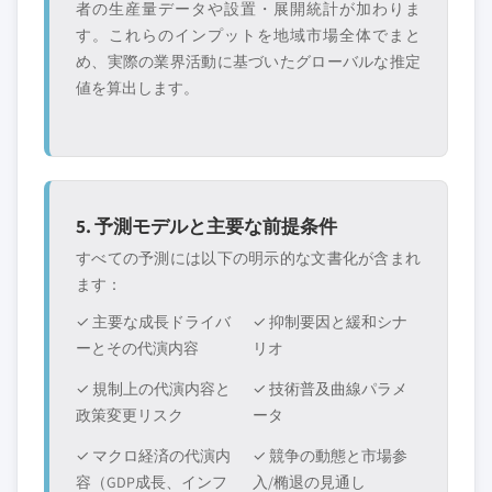
者の生産量データや設置・展開統計が加わりま
す。これらのインプットを地域市場全体でまと
め、実際の業界活動に基づいたグローバルな推定
値を算出します。
5. 予測モデルと主要な前提条件
すべての予測には以下の明示的な文書化が含まれ
ます：
✓ 主要な成長ドライバ
✓ 抑制要因と緩和シナ
ーとその代演内容
リオ
✓ 規制上の代演内容と
✓ 技術普及曲線パラメ
政策変更リスク
ータ
✓ マクロ経済の代演内
✓ 競争の動態と市場参
容（GDP成長、インフ
入/椭退の見通し