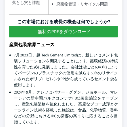
落とし穴と課題
廃棄物管理・リサイクル問題
この市場における成長の機会は何でしょうか?
無料のPDFをダウンロード
産業包装業界ニュース
7月2023日、超 Tech Cement Limitedは、新しいセメント包
装ソリューションを開発することにより、循環経済の持続
性を育むために発展しました。 会社は袋ごとの43%によっ
てバージンのプラスチックの使用を減らす50%のリサイク
ルされたポリプロピレン(rPP)から成っているセメント袋を
使用します。
2024年9月、グレフはパサー・グダン、ジョホール、マレ
ーシアの新中間バルクコンテナ(IBC)製造施設をオープン
し、産業包装業務を強化しました。 高度なブロー成形とケ
ージライン技術を搭載した施設は、食品、化学物質、香料
などの分野におけるIBCの需要の高まりに応えることを目
指しています。