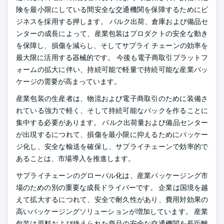
険を最小限にしている間安全な交通機関を保障するためにビ
ジネスを採用する押します。 バルク出荷、倉庫および備品セ
ンターの成長によって、産業包装はプロダクトの安全な動き
を保障し、損傷を減らし、そしてサプライ チェーンの効率を
最大限に活用する器械的です。 今後も電子商取引プラットフ
ォームの拡大に伴い、持続可能で軽量で持続可能な産業パッ
ケージの需要が高まっています。
産業包装の生産者は、物流および電子商取引のために装備さ
れている強力で軽く、そして持続可能なパックを作ることに
集中する必要があります。 バルク出荷量および備品センター
が出現するにつれて、損傷を最小限に抑えるためにパッケー
ジ化し、安全な輸送を確保し、サプライチェーンで効率的で
あることは、市場導入を推進します。
サプライチェーンのグローバル化は、産業パッケージング市
場のための別の重要な成長ドライバーです。 企業は国境を越
えて拡大するにつれて、安全で耐久性があり、費用対効果の
高いパッケージングソリューションが増加しています。 産業
包装は原料および終えられた商品の安全な交通機関を長距離