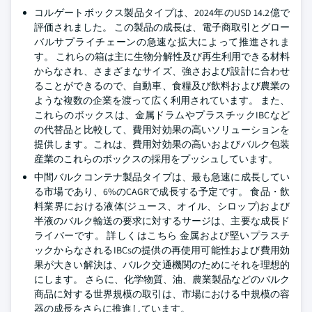
コルゲートボックス製品タイプは、2024年のUSD 14.2億で
評価されました。 この製品の成長は、電子商取引とグロー
バルサプライチェーンの急速な拡大によって推進されま
す。 これらの箱は主に生物分解性及び再生利用できる材料
からなされ、さまざまなサイズ、強さおよび設計に合わせ
ることができるので、自動車、食糧及び飲料および農業の
ような複数の企業を渡って広く利用されています。 また、
これらのボックスは、金属ドラムやプラスチックIBCなど
の代替品と比較して、費用対効果の高いソリューションを
提供します。これは、費用対効果の高いおよびバルク包装
産業のこれらのボックスの採用をプッシュしています。
中間バルクコンテナ製品タイプは、最も急速に成長してい
る市場であり、6%のCAGRで成長する予定です。 食品・飲
料業界における液体(ジュース、オイル、シロップ)および
半液のバルク輸送の要求に対するサージは、主要な成長ド
ライバーです。 詳しくはこちら 金属および堅いプラスチ
ックからなされるIBCsの提供の再使用可能性および費用効
果が大きい解決は、バルク交通機関のためにそれを理想的
にします。 さらに、化学物質、油、農業製品などのバルク
商品に対する世界規模の取引は、市場における中規模の容
器の成長をさらに推進しています。