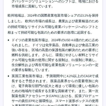
クパッケージソリューションへのシフトは、地域における
市場成長に貢献しています。
欧州地域は、2024年の国際産業包装市場シェアの23.1%を保持
しました。 欧州の市場の成長は、農業および産業輸送のため
の持続可能なリサイクル可能な産業パッケージへのシフトと
相まって持続可能な包装のための要求の急増に起因する。
ドイツの産業包装市場は、2024年のUSD 4.6億のために占め
られました。 ドイツは化学薬品、自動車および食品工業の
強い存在を、区域の高度の保護包装の解決のための要求に
燃料を供給します。 さらに、環境にやさしい材料とリサイ
クル可能な包装の使用に関する規制は、EU規制に準拠し、
生分解性および再生可能な産業包装ソリューションの一定
の要求を駆動しています。
英国工業包装市場は、予測期間中に4.2%以上のCAGRで成
長すると予想されます。 医薬品業界からの需要増加に向
け、電子商取引部門の拡大と相まって環境に優しい包装の
ための地域内で成長する主要な貢献者です。 また、第一次
製薬包装アクセラレータ(CAPA)における、拡張プロデュー
サーの責任(EPR)と循環性は、スマート波形ボックスの使用
と再利用可能なIBCパッケージの使用を実践し、地域にお