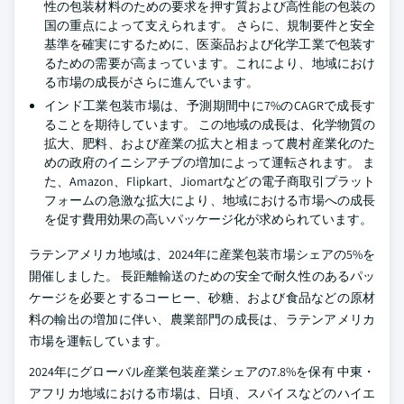
性の包装材料のための要求を押す質および高性能の包装の
国の重点によって支えられます。 さらに、規制要件と安全
基準を確実にするために、医薬品および化学工業で包装す
るための需要が高まっています。これにより、地域におけ
る市場の成長がさらに進んでいます。
インド工業包装市場は、予測期間中に7%のCAGRで成長す
ることを期待しています。 この地域の成長は、化学物質の
拡大、肥料、および産業の拡大と相まって農村産業化のた
めの政府のイニシアチブの増加によって運転されます。 ま
た、Amazon、Flipkart、Jiomartなどの電子商取引プラット
フォームの急激な拡大により、地域における市場への成長
を促す費用効果の高いパッケージ化が求められています。
ラテンアメリカ地域は、2024年に産業包装市場シェアの5%を
開催しました。 長距離輸送のための安全で耐久性のあるパッ
ケージを必要とするコーヒー、砂糖、および食品などの原材
料の輸出の増加に伴い、農業部門の成長は、ラテンアメリカ
市場を運転しています。
2024年にグローバル産業包装産業シェアの7.8%を保有 中東・
アフリカ地域における市場は、日頃、スパイスなどのハイエ