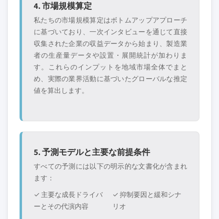
4. 市場規模算定
私たちの市場規模算定はボトムアップアプローチ
に基づいており、一次インタビューを通じて直接
収集された企業の収益データから始まり、製造業
者の生産量データや設置・展開統計が加わりま
す。これらのインプットを地域市場全体でまと
め、実際の業界活動に基づいたグローバルな推定
値を算出します。
5. 予測モデルと主要な前提条件
すべての予測には以下の明示的な文書化が含まれ
ます：
✓ 主要な成長ドライバ
✓ 抑制要因と緩和シナ
ーとその代演内容
リオ