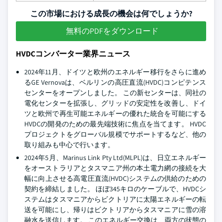
この市場における成長の機会は何でしょうか?
無料のPDFをダウンロード
HVDCコンバーター業界ニュース
2024年11月、ドイツと欧州のエネルギー移行をさらに進め
るGE Vernovaは、ベルリンの高圧直流(HVDC)コンピテンス
センターをオープンしました。 この新センターは、同社の
電化センターを拡張し、グリッドの安定性を改善し、ドイ
ツと欧州で再生可能エネルギーの優れた統合を可能にする
HVDCの開発のための最先端技術に焦点を当てます。 HVDC
プロジェクトをグローバル規模でサポートするなど、他の
取り組みも中心で行います。
2024年5月、Marinus Link Pty Ltd(MLPL)は、日立エネルギー
をオーストラリアとタスマニア州の本土電力網の接続を大
幅に向上させる高電圧直流(HVDC)システムの供給のための
契約を締結しました。 ほぼ345キロのケーブルで、HVDCシ
ステムはタスマニアからビクトリアに太陽エネルギーの転
送を可能にし、帰りはビクトリアからタスマニアに雪の溶
融水を送信します。 このエネルギー交換は、両方の状態の