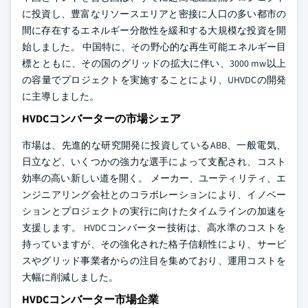
に投資し、豊富なリソースエリアと密接に人口の多い都市の
間に存在するエネルギー分散性を緩和する大規模な投資を開
始しました。 中国特に、その野心的な再生可能エネルギー目
標とともに、その国のグリッドの拡大に伴い、3000 mw以上
の容量でプロジェクトを実施することにより、UHVDCの開発
に主導しました。
HVDCコンバーターの市場シェア
市場は、先進的な研究開発に投資しているABB、一般電気、
日立など、いくつかの強力な選手によって支配され、コスト
効率の高い新しい道を開く。 メーカー、ユーティリティ、エ
ンジニアリング会社とのコラボレーションにより、イノベー
ションとプロジェクトの実行に向けたタイムラインの加速を
支援します。 HVDCコンバーター技術は、高水準のコストを
持っていますが、その強化された格子信頼性により、サービ
スやグリッド事業者からの注目を集めており、運用コストを
大幅に削減しました。
HVDCコンバーター市場企業