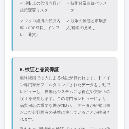
✓ 規制上の代演内容と
✓ 技術普及曲線パラメ
政策変更リスク
ータ
✓ マクロ経済の代演内
✓ 競争の動態と市場参
容（GDP成長、インフ
入/椭退の見通し
レ、通貨）
6. 検証と品質保証
最終段階では人による検証が行われます。ドメイ
ン専門家がフィルタリングされたデータを手動で
レビューし、自動化システムには視点や文脈上の
誤りを発見します。この専門家レビューにより、
品質保証の重要な層が加わり、データが研究目標
および分野固有の基準に沖していることが確保さ
れます。