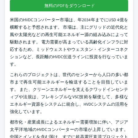
無料のPDFをダウンロード
米国のHVDCコンバーター市場は、年2034年までにUSD 4億を
横断すると予想されます。 市場は、主にグリッドの近代化と
風や太陽光などの再生可能エネルギー源の組み込みによって
駆動されます。 電力需要が高まっている高齢化インフラに対
応するため、ミッドウェストやウェスタン・インターコネク
ションなど、長距離のHVDC伝送ラインに投資を行なっていま
す。
これらのプロジェクトは、世代のセンターから人口の多い都
市まで再生可能エネルギーを輸送することを目指していま
す。 また、クリーンエネルギーを支えるクワッドインセンテ
ィブや法規は、フレキシブルなVSC技術を駆使して、多様な
エネルギー資源をシステムに統合し、HVDCシステムの活用を
強化しています。
都市化・産業成長によるエネルギー需要増加に伴い、アジア
太平洋地域のHVDCコンバーターの市場が上昇しています。
中国とインドを含む国は、すでに超高電圧直流プロジェクト