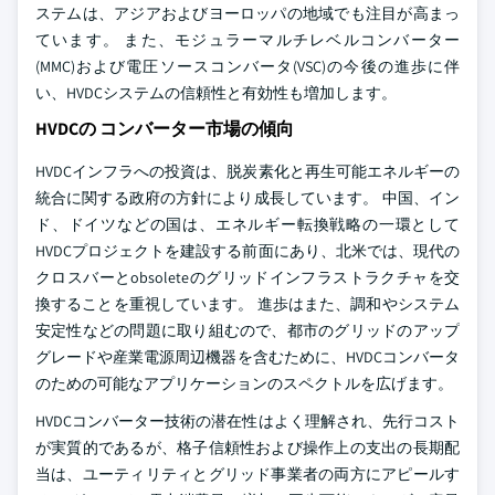
ステムは、アジアおよびヨーロッパの地域でも注目が高まっ
ています。 また、モジュラーマルチレベルコンバーター
(MMC)および電圧ソースコンバータ(VSC)の今後の進歩に伴
い、HVDCシステムの信頼性と有効性も増加します。
HVDCの コンバーター市場の傾向
HVDCインフラへの投資は、脱炭素化と再生可能エネルギーの
統合に関する政府の方針により成長しています。 中国、イン
ド、ドイツなどの国は、エネルギー転換戦略の一環として
HVDCプロジェクトを建設する前面にあり、北米では、現代の
クロスバーとobsoleteのグリッドインフラストラクチャを交
換することを重視しています。 進歩はまた、調和やシステム
安定性などの問題に取り組むので、都市のグリッドのアップ
グレードや産業電源周辺機器を含むために、HVDCコンバータ
のための可能なアプリケーションのスペクトルを広げます。
HVDCコンバーター技術の潜在性はよく理解され、先行コスト
が実質的であるが、格子信頼性および操作上の支出の長期配
当は、ユーティリティとグリッド事業者の両方にアピールす