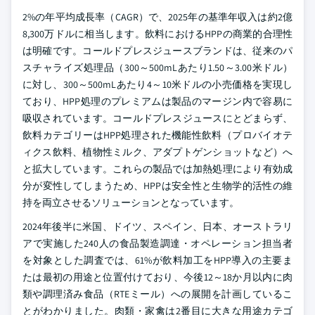
2%の年平均成長率（CAGR）で、2025年の基準年収入は約2億
8,300万ドルに相当します。飲料におけるHPPの商業的合理性
は明確です。コールドプレスジュースブランドは、従来のパ
スチャライズ処理品（300～500mLあたり1.50～3.00米ドル）
に対し、300～500mLあたり4～10米ドルの小売価格を実現し
ており、HPP処理のプレミアムは製品のマージン内で容易に
吸収されています。コールドプレスジュースにとどまらず、
飲料カテゴリーはHPP処理された機能性飲料（プロバイオテ
ィクス飲料、植物性ミルク、アダプトゲンショットなど）へ
と拡大しています。これらの製品では加熱処理により有効成
分が変性してしまうため、HPPは安全性と生物学的活性の維
持を両立させるソリューションとなっています。
2024年後半に米国、ドイツ、スペイン、日本、オーストラリ
アで実施した240人の食品製造調達・オペレーション担当者
を対象とした調査では、61%が飲料加工をHPP導入の主要ま
たは最初の用途と位置付けており、今後12～18か月以内に肉
類や調理済み食品（RTEミール）への展開を計画しているこ
とがわかりました。肉類・家禽は2番目に大きな用途カテゴ