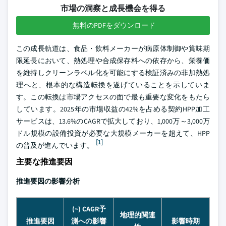
市場の洞察と成長機会を得る
無料のPDFをダウンロード
この成長軌道は、食品・飲料メーカーが病原体制御や賞味期
限延長において、熱処理や合成保存料への依存から、栄養価
を維持しクリーンラベル化を可能にする検証済みの非加熱処
理へと、根本的な構造転換を遂げていることを示していま
す。この転換は市場アクセスの面で最も重要な変化をもたら
しています。2025年の市場収益の42%を占める契約HPP加工
サービスは、13.6%のCAGRで拡大しており、1,000万～3,000万
ドル規模の設備投資が必要な大規模メーカーを超えて、HPP
[1]
の普及が進んでいます。
主要な推進要因
推進要因の影響分析
(~) CAGR予
地理的関連
推進要因
測への影響
影響時期