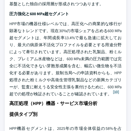
基盤とした独自の採用層が形成されつつあります。
圧力強化と600 MPa超セグメント
HPP市場の機器仕様レベルでは、高圧化への商業的な移行が
顕著なトレンドです。現在30%の市場シェアを占める600 MPa
超セグメントは、年間成長率13.4%で最も急速に拡大してお
り、最大の病原体不活化プロファイルを必要とする用途分野
によって牽引されています。高圧処理された乳製品、粉ミル
ク、プレミアム水産物などは、600 MPa未満の圧力範囲では完
全に不活化できない芽胞形成菌を含む、幅広い微生物を不活
化する必要があります。規制当局への申請資料からも、HPP
処理された粉ミルクや高衛生管理乳製品などの新興カテゴリ
ーが、監査に耐えうる安全性主張を裏付けるために、600 MPa
[10]
超での処理が検証されていることが確認されています。
高圧処理（HPP）機器・サービス市場分析
提供タイプ別
HPP機器セグメントは、2025年の市場全体収益の58%を占