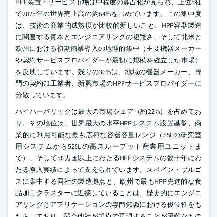
HPP装置・サービス市場は中程度の寡占化が見られ、上位5社
で2025年の世界売上高の約64%を占めています。この集中度
は、技術の商業的成熟度が比較的新しいこと、HPP容器製造
に関連する資本とエンジニアリングの複雑さ、そして北米と
欧州における初期商業導入の地理的集中（主要機器メーカー
や契約サービスプロバイダーが最初に規模を確立した市場）
を反映しています。残りの36%は、地域の機器メーカー、専
門の契約加工業者、新興市場のHPPサービスプロバイダーに
分散しています。
ハイパーバリックは最大の市場シェア（約22%）を占めてお
り、その地位は、世界最大の水平HPPシステム設置基盤、商
業的に利用可能な最も広範な容器容量レンジ（55Lの研究室
用システムから525Lの高スループット産業用ユニットま
で）、そして50カ国以上にわたるHPPシステムの数十年にわ
たる導入実績によって支えられています。スペイン・ブルゴ
スに集中する同社の製造拠点と、欧州で最もHPP先進的な食
品加工クラスターに近接していることは、歴史的にエンジニ
アリングとアプリケーションの専門知識における優位性をも
たらしており、競合他社が規模で再現することが困難なもの