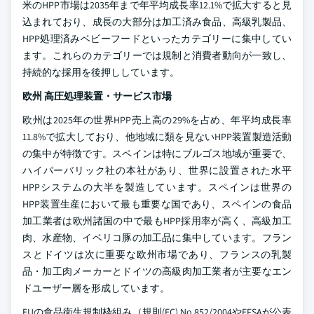
米のHPP市場は2035年まで年平均成長率12.1%で拡大すると見
込まれており、成長の大部分は加工済み食品、高級乳製品、
HPP処理済みベビーフードといったカテゴリーに集中してい
ます。これらのカテゴリーでは規制と消費者動向が一致し、
持続的な採用を後押ししています。
欧州 高圧処理装置・サービス市場
欧州は2025年の世界HPP売上高の29%を占め、年平均成長率
11.8%で拡大しており、他地域に類を見ないHPP装置製造活動
の集中が特徴です。スペインは特にブルゴス地域が重要で、
ハイパーバリック社の本社があり、世界に設置された水平
HPPシステムの大半を製造しています。スペインは世界の
HPP装置生産において最も重要な国であり、スペインの食品
加工業者は欧州諸国の中で最もHPP採用率が高く、高級加工
肉、水産物、イベリコ豚の加工品に集中しています。フラン
スとドイツは次に重要な欧州市場であり、フランスの乳製
品・加工肉メーカーとドイツの高級肉加工業者が主要なエン
ドユーザー層を形成しています。
EUの食品衛生規制枠組み（規則(EC) No 852/2004やEFSAが公表