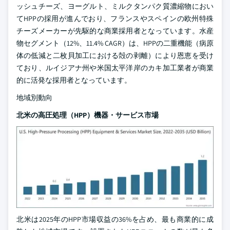
ッシュチーズ、ヨーグルト、ミルクタンパク質濃縮物におい
てHPPの採用が進んでおり、フランスやスペインの欧州特殊
チーズメーカーが先駆的な商業採用者となっています。水産
物セグメント（12%、11.4% CAGR）は、HPPの二重機能（病原
体の低減と二枚貝加工における殻の剥離）により恩恵を受け
ており、ルイジアナ州や米国太平洋岸のカキ加工業者が商業
的に活発な採用者となっています。
地域別動向
北米の高圧処理（HPP）機器・サービス市場
北米は2025年のHPP市場収益の36%を占め、最も商業的に成