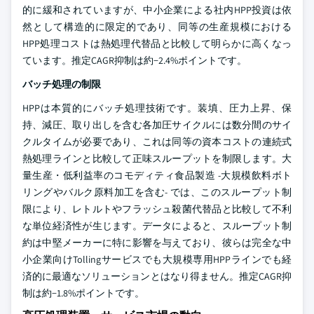
的に緩和されていますが、中小企業による社内HPP投資は依
然として構造的に限定的であり、同等の生産規模における
HPP処理コストは熱処理代替品と比較して明らかに高くなっ
ています。推定CAGR抑制は約−2.4%ポイントです。
バッチ処理の制限
HPPは本質的にバッチ処理技術です。装填、圧力上昇、保
持、減圧、取り出しを含む各加圧サイクルには数分間のサイ
クルタイムが必要であり、これは同等の資本コストの連続式
熱処理ラインと比較して正味スループットを制限します。大
量生産・低利益率のコモディティ食品製造 -大規模飲料ボト
リングやバルク原料加工を含む- では、このスループット制
限により、レトルトやフラッシュ殺菌代替品と比較して不利
な単位経済性が生じます。データによると、スループット制
約は中堅メーカーに特に影響を与えており、彼らは完全な中
小企業向けTollingサービスでも大規模専用HPPラインでも経
済的に最適なソリューションとはなり得ません。推定CAGR抑
制は約−1.8%ポイントです。