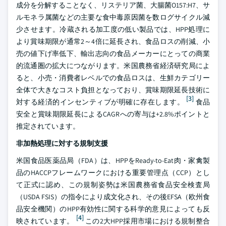
成分を分解することなく、リステリア菌、大腸菌O157:H7、サ
ルモネラ属菌などの主要な食中毒原因菌を数ログサイクル減
少させます。冷蔵される加工度の低い製品では、HPP処理に
より賞味期限が通常2～4倍に延長され、食品ロスの削減、小
売の値下げ率低下、輸出志向の食品メーカーにとっての商業
的流通圏の拡大につながります。米国農務省経済研究局によ
ると、小売・消費者レベルでの食品ロスは、生鮮カテゴリー
全体で大きなコスト負担となっており、賞味期限延長技術に
[3]
対する経済的インセンティブが明確に存在します。
食品
安全と賞味期限延長によるCAGRへの寄与は+2.8%ポイントと
推定されています。
非加熱処理に対する規制支援
米国食品医薬品局（FDA）は、HPPをReady-to-Eat肉・家禽製
品のHACCPフレームワークにおける重要管理点（CCP）とし
て正式に認め、この規制姿勢は米国農務省食品安全検査局
（USDA FSIS）の指令により成文化され、その後EFSA（欧州食
品安全機関）のHPP有効性に関する科学的意見によっても反
[4]
映されています。
この2大HPP採用市場における規制整合