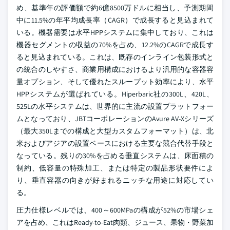
め、基準年の評価額で約6億8500万ドルに相当し、予測期間
中に11.5%の年平均成長率（CAGR）で成長すると見込まれて
いる。機器需要は水平HPPシステムに集中しており、これは
機器セグメントの収益の70%を占め、12.2%のCAGRで成長す
ると見込まれている。これは、既存のインライン包装形式と
の統合のしやすさ、商業用構成におけるより汎用的な容器容
量オプション、そして優れたスループット効率により、水平
HPPシステムが選ばれている。Hiperbaric社の300L、420L、
525Lの水平システムは、世界的に主流の設置プラットフォー
ムとなっており、JBTコーポレーションのAvure AV-Xシリーズ
（最大350Lまでの構成と大型カスタムフォーマット）は、北
米およびアジアの設置ベースにおける主要な競合代替手段と
なっている。残りの30%を占める垂直システムは、床面積の
制約、低容量の特殊加工、または特定の製品形状要件によ
り、垂直容器の向きが好まれるニッチな用途に対応してい
る。
圧力仕様レベルでは、400～600MPaの構成が52%の市場シェ
アを占め、これはReady-to-Eat肉類、ジュース、果物・野菜加