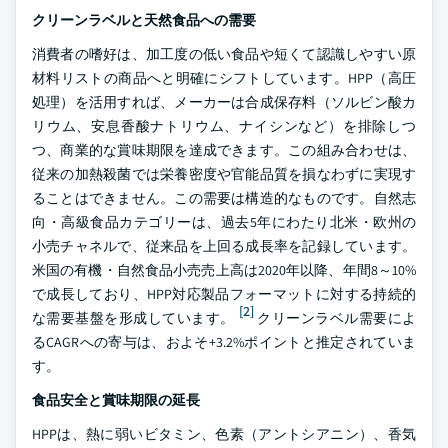
クリーンラベルと天然食品への需要
消費者の嗜好は、加工度の低い食品や短くて認識しやすい原
材料リストの商品へと明確にシフトしています。HPP（高圧
処理）を活用すれば、メーカーは合成保存料（ソルビン酸カ
リウム、安息香酸ナトリウム、ナイシンなど）を排除しつ
つ、商業的な賞味期限を達成できます。この組み合わせは、
従来の加熱殺菌では栄養密度や官能品質を損なわずに実現す
ることはできません。この需要は構造的なものです。自然志
向・高級食品カテゴリーは、過去5年にわたり北米・欧州の
小売チャネルで、従来品を上回る成長率を記録しています。
米国の有機・自然食品小売売上高は2020年以降、年間8～10%
で成長しており、HPP対応製品フォーマットに対する持続的
[2]
な需要基盤を形成しています。
クリーンラベル需要によ
るCAGRへの寄与は、およそ+3.2%ポイントと推定されていま
す。
食品安全と賞味期限の延長
HPPは、熱に弱いビタミン、色素（アントシアニン）、香気