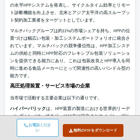
の水平HPPシステムを発表し、サイクルタイム効率とリモー
ト診断機能を向上させ、北米とアジア太平洋の高スループッ
ト契約加工業者をターゲットとしています。
マルチバックグループは約11%の市場シェアを持ち、HPPの位
置づけは幅広い包装・加工システムポートフォリオに統合さ
れています。マルチバックの競争優位性は、HPP加工システ
ムの供給と同時にHPP対応のフレキシブル包装ソリューショ
ンを提供できる能力にあり、これは包装改良とHPP導入を同
時に進める食品メーカーにとって関連性の高いバンドル型の
能力です。
高圧処理装置・サービス市場の企業
当市場で活動する主要企業は以下の通りです。
ハイパーバリック
は、HPP装置の製造における世界的リーデ
ィングカンパニーであり、1999年に設立されスペイン・ブル
ゴスに本社を置いています。同社は、55Lから525Lまでの容
お電話くださ
い
無料のPDFをダウンロード
量の横型HPPシステムを供給しており、2026年3月現在で50カ
国以上に600台以上の機器が稼働しています。ハイパーバリ