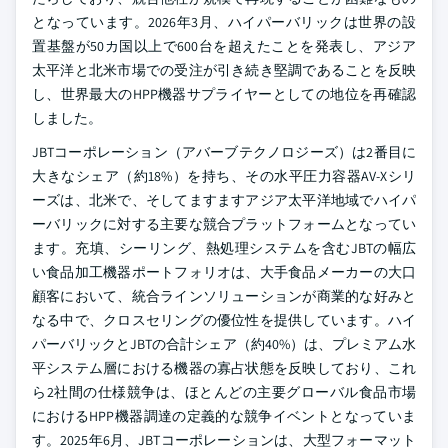
となっています。2026年3月、ハイパーバリックは世界の設
置基盤が50カ国以上で600台を超えたことを発表し、アジア
太平洋と北米市場での受注が引き続き堅調であることを反映
し、世界最大のHPP機器サプライヤーとしての地位を再確認
しました。
JBTコーポレーション（アバーブテクノロジーズ）は2番目に
大きなシェア（約18%）を持ち、その水平圧力容器AV-Xシリ
ーズは、北米で、そしてますますアジア太平洋地域でハイパ
ーバリックに対する主要な競合プラットフォームとなってい
ます。充填、シーリング、熱処理システムを含むJBTの幅広
い食品加工機器ポートフォリオは、大手食品メーカーの大口
顧客において、統合ラインソリューションが商業的な好みと
なる中で、クロスセリングの優位性を提供しています。ハイ
パーバリックとJBTの合計シェア（約40%）は、プレミアム水
平システム層における機器の寡占状態を反映しており、これ
ら2社間の仕様競争は、ほとんどの主要グローバル食品市場
におけるHPP機器調達の定義的な競争イベントとなっていま
す。2025年6月、JBTコーポレーションは、大型フォーマット