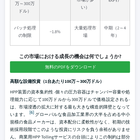
万～300万
い）
ドル）
バッチ処理
大量処理市
中期（2～4
−1.8%
の制限
場
年）
この市場における成長の機会は何でしょうか?
無料のPDFをダウンロード
高額な設備投資（1台あたり100万～300万ドル）
HPP装置の資本集約性 -個々の圧力容器はチャンバー容量や処
理能力に応じて100万ドルから300万ドルで価格設定される-
は、市場浸透の拡大に対する最も大きな構造的障壁となって
[6]
います。
グローバルな食品加工業界の大半を占める中小
規模の食品メーカーは、資本配分に柔軟性がなく、初期の技
術採用段階でこのような投資にリスクを負う余裕がありませ
ん。商業用HPP Tollingサービスの台頭によりこの制約は部分