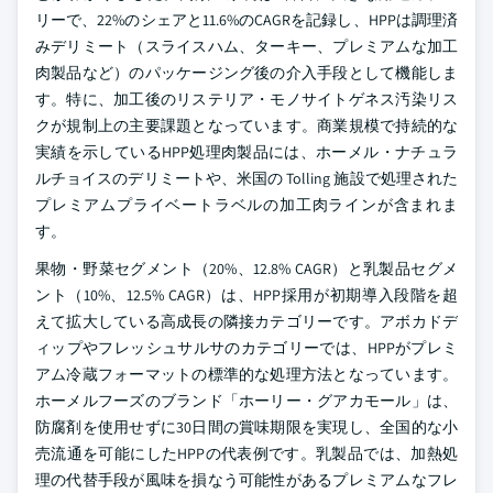
リーで、22%のシェアと11.6%のCAGRを記録し、HPPは調理済
みデリミート（スライスハム、ターキー、プレミアムな加工
肉製品など）のパッケージング後の介入手段として機能しま
す。特に、加工後のリステリア・モノサイトゲネス汚染リス
クが規制上の主要課題となっています。商業規模で持続的な
実績を示しているHPP処理肉製品には、ホーメル・ナチュラ
ルチョイスのデリミートや、米国の Tolling 施設で処理された
プレミアムプライベートラベルの加工肉ラインが含まれま
す。
果物・野菜セグメント（20%、12.8% CAGR）と乳製品セグメ
ント（10%、12.5% CAGR）は、HPP採用が初期導入段階を超
えて拡大している高成長の隣接カテゴリーです。アボカドデ
ィップやフレッシュサルサのカテゴリーでは、HPPがプレミ
アム冷蔵フォーマットの標準的な処理方法となっています。
ホーメルフーズのブランド「ホーリー・グアカモール」は、
防腐剤を使用せずに30日間の賞味期限を実現し、全国的な小
売流通を可能にしたHPPの代表例です。乳製品では、加熱処
理の代替手段が風味を損なう可能性があるプレミアムなフレ