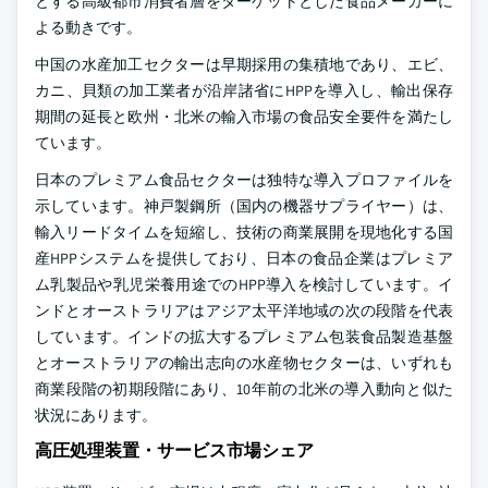
とする高級都市消費者層をターゲットとした食品メーカーに
よる動きです。
中国の水産加工セクターは早期採用の集積地であり、エビ、
カニ、貝類の加工業者が沿岸諸省にHPPを導入し、輸出保存
期間の延長と欧州・北米の輸入市場の食品安全要件を満たし
ています。
日本のプレミアム食品セクターは独特な導入プロファイルを
示しています。神戸製鋼所（国内の機器サプライヤー）は、
輸入リードタイムを短縮し、技術の商業展開を現地化する国
産HPPシステムを提供しており、日本の食品企業はプレミア
ム乳製品や乳児栄養用途でのHPP導入を検討しています。イ
ンドとオーストラリアはアジア太平洋地域の次の段階を代表
しています。インドの拡大するプレミアム包装食品製造基盤
とオーストラリアの輸出志向の水産物セクターは、いずれも
商業段階の初期段階にあり、10年前の北米の導入動向と似た
状況にあります。
高圧処理装置・サービス市場シェア