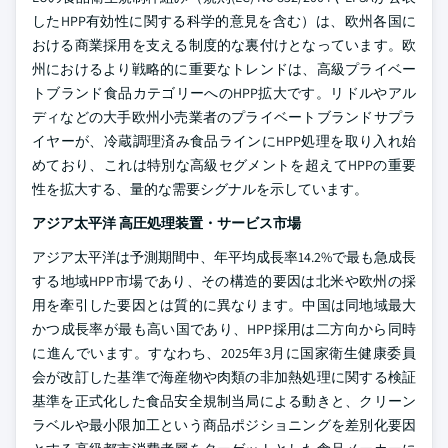
したHPP有効性に関する科学的意見を含む）は、欧州各国に
おける商業採用を支える制度的な裏付けとなっています。欧
州におけるより戦略的に重要なトレンドは、高級プライベー
トブランド食品カテゴリーへのHPP拡大です。リドルやアル
ディなどの大手欧州小売業者のプライベートブランドサプラ
イヤーが、冷蔵調理済み食品ラインにHPP処理を取り入れ始
めており、これは特別な高級セグメントを超えてHPPの重要
性を拡大する、量的な需要シグナルを示しています。
アジア太平洋 高圧処理装置・サービス市場
アジア太平洋は予測期間中、年平均成長率14.2%で最も急成長
する地域HPP市場であり、その構造的要因は北米や欧州の採
用を牽引した要因とは質的に異なります。中国は同地域最大
かつ成長率が最も高い国であり、HPP採用は二方向から同時
に進んでいます。すなわち、2025年3月に国家衛生健康委員
会が改訂した基準で海産物や肉類の非加熱処理に関する検証
基準を正式化した食品安全規制当局による動きと、クリーン
ラベルや最小限加工という商品ポジショニングを差別化要因