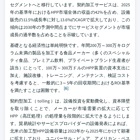
セグメントへと移行しています。契約加工サービスは、2025
年の基準年におけるHPP市場全体の収益の42%を占め、設備
販売の11.5%成長率に対し13.6%のCAGRで拡大しており、この
傾向は2030年の予測中間点までにサービスセグメントが市場
成長の過半数を占めることを示唆しています。
基礎となる経済性は単純明快です。年間200万～300万キログ
ラム未満の製品を加工する食品メーカー（多くのスペシャル
ティ食品、プレミアム飲料、プライベートブランド生産者が
該当）にとって、100万～300万ドルのHPP装置の資本支出に
加え、施設改修、トレーニング、メンテナンス、検証コスト
を考慮すると、一般的に3～5年の回収期間におけるROI基準
[6]
を満たすことは困難です。
契約型加工（ tolling ）は、設備投資を変動費化し、資本障壁
を取り除くことで、メーカーが市場需要の拡大に応じて
HPP（高圧処理）の処理量を段階的に拡大できるようにしま
す。貿易統計やサービスプロバイダーの設備発表によれば、
北米の加工型HPP設備容量は2022年から2025年にかけて顕著
に拡大しており、ユニバーサル・ピュア、アメリカン・ペス