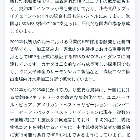
熟した地域市場です。設置されたHPPユニットの数が最も多
く、契約加工インフラが最も発達しており、小売食品サプラ
イチェーンへのHPPの統合も最も深いレベルにあります。米
国はUSDA FSIS指令7110に支えられ、圧倒的な国内市場を形成
しています。
2000年代初頭の北米における商業的HPP採用を触発した規制
姿勢であり、加工済み肉・家禽肉の包装後における重要管理
点としてHPPを正式に検証するFSISのHACCPガイダンスに関
連しています。カナダは二次的ながら成長著しい採用国であ
り、特に太平洋産のサーモンやカニ製品など、高級アジア輸
出市場向け水産加工分野で拡大しています。
2022年から2025年にかけてのより重要な展開は、米国におけ
る契約HPPネットワークの急速な集約化です。ユニバーサ
ル・ピュア、アメリカン・ペストゥリゼーション・カンパニ
ー、セーフ・パック・ペストゥリゼーションは現在、複数の
米国地域に加工施設を共同運営しており、平均的な加工委託
物流コストを削減するとともに、中小規模製造業者が商業的
に実行可能な条件でHPPを利用できるようにしています。北