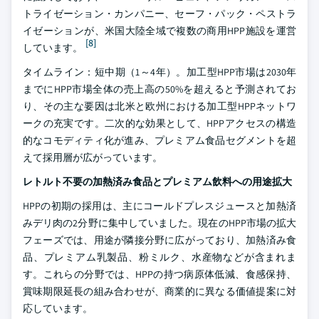
トライゼーション・カンパニー、セーフ・パック・ペストラ
イゼーションが、米国大陸全域で複数の商用HPP施設を運営
[8]
しています。
タイムライン：短中期（1～4年）。加工型HPP市場は2030年
までにHPP市場全体の売上高の50%を超えると予測されてお
り、その主な要因は北米と欧州における加工型HPPネットワ
ークの充実です。二次的な効果として、HPPアクセスの構造
的なコモディティ化が進み、プレミアム食品セグメントを超
えて採用層が広がっています。
レトルト不要の加熱済み食品とプレミアム飲料への用途拡大
HPPの初期の採用は、主にコールドプレスジュースと加熱済
みデリ肉の2分野に集中していました。現在のHPP市場の拡大
フェーズでは、用途が隣接分野に広がっており、加熱済み食
品、プレミアム乳製品、粉ミルク、水産物などが含まれま
す。これらの分野では、HPPの持つ病原体低減、食感保持、
賞味期限延長の組み合わせが、商業的に異なる価値提案に対
応しています。