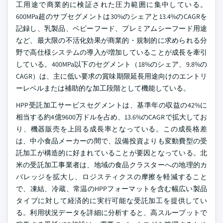
工用途で商業的に検証された圧力範囲に集中している。
600MPa超のサブセグメントは30%のシェアと13.4%のCAGRを
記録し、乳製品、ベビーフード、プレミアムシーフード用途
など、最大限の不活化効果が商業的・規制的に求められる分
野で高仕様システムの導入が増加していることが成長を牽引
している。400MPa以下のセグメント（18%のシェア、9.8%の
CAGR）は、主に低い要求の賞味期限延長用途向けのエントリ
ーレベルまたは補助的な加工段階として機能している。
HPP受託加工サービスセグメントは、基準年の収益の42%に
相当する約4億9600万ドルを占め、13.6%のCAGRで拡大してお
り、機器販売を上回る成長率となっている。この成長格差
は、中小食品メーカーの間で、設備投資よりも変動費型の受
託加工が構造的に好まれていることが要因となっている。北
米の受託加工事業者は、地域の食品クラスターへの地理的カ
バレッジを拡大し、ロジスティクスの摩擦を軽減すること
で、凍結、冷蔵、常温のHPPフォーマットを含む幅広い製品
タイプに対して経済的に実行可能な受託加工を提供してい
る。利用状況データを詳細に分析すると、高スループットで