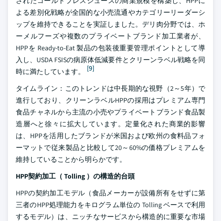
されたコールドプレスジュースの商業規模を構築し、HPPに
よる差別化戦略が全国的な小売流通やカテゴリーリーダーシ
ップを維持できることを実証しました。デリ肉分野では、ホ
ーメルフーズや複数のプライベートブランド加工業者が、
HPPを Ready-to-Eat 製品の包装後重要管理ポイントとして導
入し、USDA FSISの病原体低減要件とクリーンラベル戦略を同
[9]
時に満たしています。
タイムライン：このトレンドは中長期的な視野（2～5年）で
進行しており、クリーンラベルHPPの採用はプレミアム専門
食品チャネルから主流の小売やプライベートブランド食品製
造層へと徐々に拡大しています。定量化された商業的影響
は、HPPを活用したブランドが米国および欧州の食料品フォ
ーマットで従来製品と比較して20～60%の価格プレミアムを
維持していることから明らかです。
HPP契約加工（ Tolling ）の構造的台頭
HPPの契約加工モデル（食品メーカーが設備所有をせずに第
三者のHPP処理能力をキログラム単位の Tolling ベースで利用
するモデル）は、ニッチなサービスから構造的に重要な市場