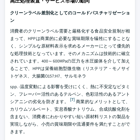
高圧処理装置・サービス市場の動向
クリーンラベル差別化としてのコールドパスチャリゼーショ
ン
消費者のクリーンラベル需要と厳格化する食品安全規制が相
まって、HPPは商業的に必要な賞味期限を犠牲にすることな
く、シンプルな原材料表示を求めるメーカーにとって優先的
な処理技術となっています。そのメカニズムは技術的に確立
されています。400～600MPaの圧力を水圧媒体を介して加え
ることで、HPPは栄養細胞型微生物（リステリア・モノサイ
トゲネス、大腸菌O157:H7、サルモネラ
spp. -温度変動による影響を受けにくく、熱に不安定なビタミ
ン、フレーバー活性のあるテルペン、色彩活性のあるアント
[7]
シアニンの劣化を防ぎます。
商業的なメリットとして、
カリウムソルベート、安息香酸ナトリウム、合成抗酸化剤を
含まない、消費者にわかりやすい短い原材料リストの製品を
実現しながら、小売の賞味期限や流通要件を満たすことがで
きます。