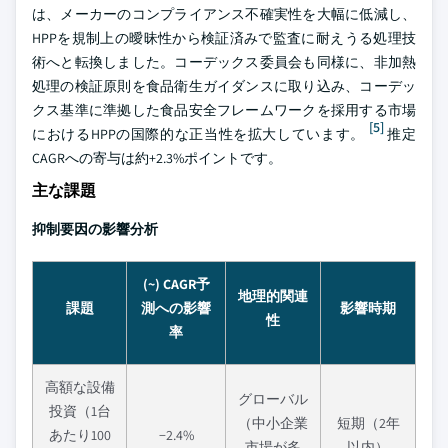
は、メーカーのコンプライアンス不確実性を大幅に低減し、
HPPを規制上の曖昧性から検証済みで監査に耐えうる処理技
術へと転換しました。コーデックス委員会も同様に、非加熱
処理の検証原則を食品衛生ガイダンスに取り込み、コーデッ
クス基準に準拠した食品安全フレームワークを採用する市場
[5]
におけるHPPの国際的な正当性を拡大しています。
推定
CAGRへの寄与は約+2.3%ポイントです。
主な課題
抑制要因の影響分析
(~) CAGR予
地理的関連
課題
測への影響
影響時期
性
率
高額な設備
グローバル
投資（1台
（中小企業
短期（2年
あたり100
−2.4%
市場が多
以内）