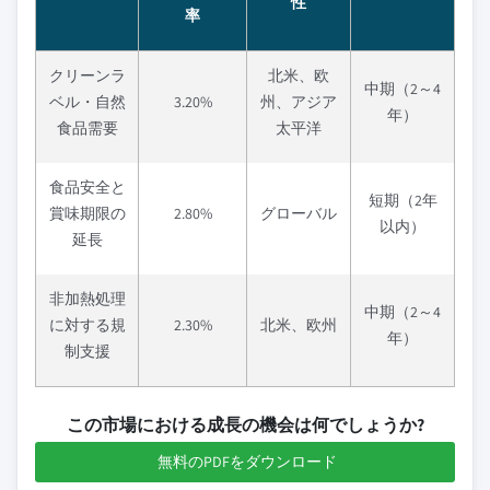
性
率
クリーンラ
北米、欧
中期（2～4
ベル・自然
3.20%
州、アジア
年）
食品需要
太平洋
食品安全と
短期（2年
賞味期限の
2.80%
グローバル
以内）
延長
非加熱処理
中期（2～4
に対する規
2.30%
北米、欧州
年）
制支援
この市場における成長の機会は何でしょうか?
無料のPDFをダウンロード