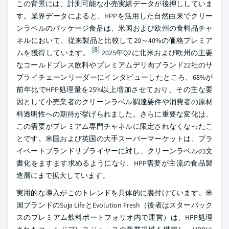
この背景には、計測可能な小売実績データが後押ししていま
す。業界データによると、HPPを活用した自然由来でクリー
ンラベルのパッケージ食品は、米国および欧州の食料品チャ
ネルにおいて、従来製品と比較して20～40%の価格プレミア
[8]
ムを獲得しています。
2025年Q2に北米および欧州の主要
なコールドプレス飲料やプレミアムデリ肉ブランド22社のサ
プライチェーンリーダーにインタビューしたところ、68%が
前年比でHPP処理量を25%以上増加させており、その主な要
因として小売業者のクリーンラベル調達要件や消費者の原材
料透明性への期待が挙げられました。さらに重要な変化は、
この需要がプレミアム専門チャネルに限定されなくなったこ
とです。米国および英国の大手スーパーマーケットは、プラ
イベートブランドサプライヤーに対し、クリーンラベルの文
書化をますます求めるようになり、HPP需要が主流の食品製
造層にまで拡大しています。
実用的な導入がこのトレンドを具体的に裏付けています。米
国ブランドのSuja LifeとEvolution Fresh（後者はスターバック
スのプレミアム飲料ポートフォリオ内で運営）は、HPP処理