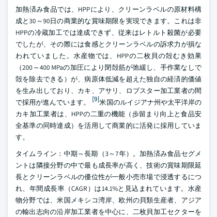
加熱済み食品では、HPPにより、クリーンラベルの原材料構
成と30～90日の商業的な賞味期限を実現できます。これは非
HPPの冷蔵加工では達成できず、従来はレトルト殺菌が必要
でしたが、その際には食感とクリーンラベルの訴求力が損な
われていました。水産物では、HPPの二枚貝の殻むき効果
（200～400 MPaの加圧により閉殻筋が弛緩し、手作業なしで
殻を除去できる）が、病原体低減を超えた独自の経済的価値
を生み出しており、カキ、アサリ、ロブスター加工業者の間
[9]
で採用が進んでいます。
米国のルイジアナ州や太平洋岸の
カキ加工業者は、HPPの二重の機能（歩留まり向上と食品安
全基準の同時達成）を活用して商業的に活発に採用していま
す。
タイムライン：中期～長期（3～7年）。加熱済み食品セグメ
ントは隣接分野の中で最も成長率が高く、技術の賞味期限延
長とクリーンラベルの優位性が一般小売市場で浸透するにつ
れ、年間成長率（CAGR）は14.1%と見込まれています。水産
物分野では、米国メキシコ湾岸、欧州の貝類生産者、アジア
の輸出志向の沿岸加工業者を中心に、二枚貝加工セクターを