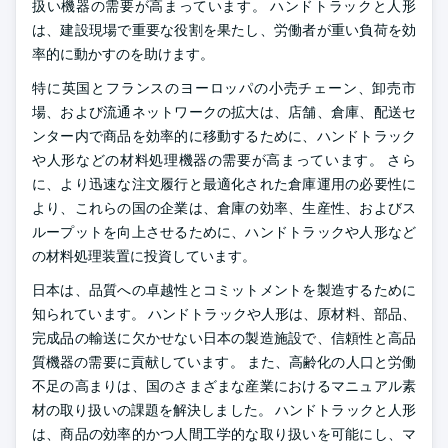
扱い機器の需要が高まっています。 ハンドトラックと人形
は、建設現場で重要な役割を果たし、労働者が重い負荷を効
率的に動かすのを助けます。
特に英国とフランスのヨーロッパの小売チェーン、卸売市
場、および流通ネットワークの拡大は、店舗、倉庫、配送セ
ンター内で商品を効率的に移動するために、ハンドトラック
や人形などの材料処理機器の需要が高まっています。 さら
に、より迅速な注文履行と最適化された倉庫運用の必要性に
より、これらの国の企業は、倉庫の効率、生産性、およびス
ループットを向上させるために、ハンドトラックや人形など
の材料処理装置に投資しています。
日本は、品質への卓越性とコミットメントを製造するために
知られています。 ハンドトラックや人形は、原材料、部品、
完成品の輸送に欠かせない日本の製造施設で、信頼性と高品
質機器の需要に貢献しています。 また、高齢化の人口と労働
不足の高まりは、国のさまざまな産業におけるマニュアル素
材の取り扱いの課題を解決しました。 ハンドトラックと人形
は、商品の効率的かつ人間工学的な取り扱いを可能にし、マ