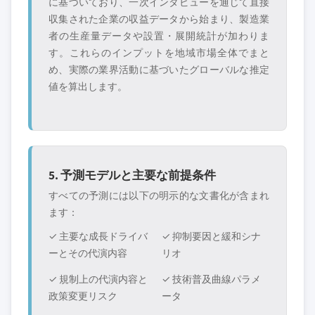
に基づいており、一次インタビューを通じて直接
収集された企業の収益データから始まり、製造業
者の生産量データや設置・展開統計が加わりま
す。これらのインプットを地域市場全体でまと
め、実際の業界活動に基づいたグローバルな推定
値を算出します。
5. 予測モデルと主要な前提条件
すべての予測には以下の明示的な文書化が含まれ
ます：
✓ 主要な成長ドライバ
✓ 抑制要因と緩和シナ
ーとその代演内容
リオ
✓ 規制上の代演内容と
✓ 技術普及曲線パラメ
政策変更リスク
ータ