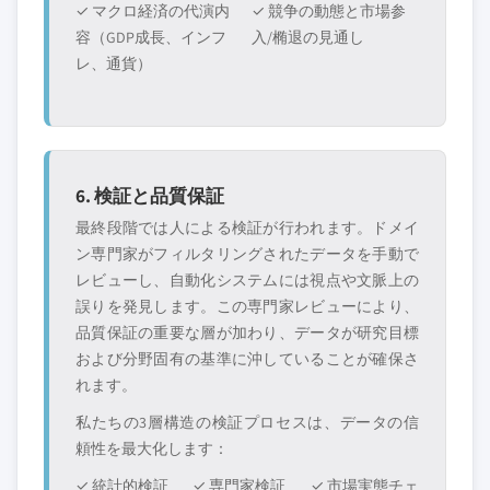
✓ マクロ経済の代演内
✓ 競争の動態と市場参
容（GDP成長、インフ
入/椭退の見通し
レ、通貨）
6. 検証と品質保証
最終段階では人による検証が行われます。ドメイ
ン専門家がフィルタリングされたデータを手動で
レビューし、自動化システムには視点や文脈上の
誤りを発見します。この専門家レビューにより、
品質保証の重要な層が加わり、データが研究目標
および分野固有の基準に沖していることが確保さ
れます。
私たちの3層構造の検証プロセスは、データの信
頼性を最大化します：
✓ 統計的検証
✓ 専門家検証
✓ 市場実態チェ