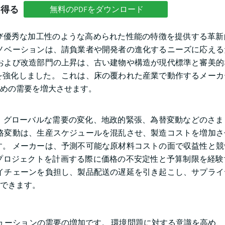
を得る
無料のPDFをダウンロード
び優秀な加工性のような高められた性能の特徴を提供する革新
ノベーションは、請負業者や開発者の進化するニーズに応える
および改造部門の上昇は、古い建物や構造が現代標準と審美的
強化しました。 これは、床の覆われた産業で動作するメーカ
めの需要を増大させます。
、グローバルな需要の変化、地政的緊張、為替変動などのさま
格変動は、生産スケジュールを混乱させ、製造コストを増加さ
。 メーカーは、予測不可能な原材料コストの面で収益性と競
プロジェクトを計画する際に価格の不安定性と予算制限を経験
イチェーンを負担し、製品配送の遅延を引き起こし、サプライ
できます。
ューションの需要の増加です。 環境問題に対する意識を高め