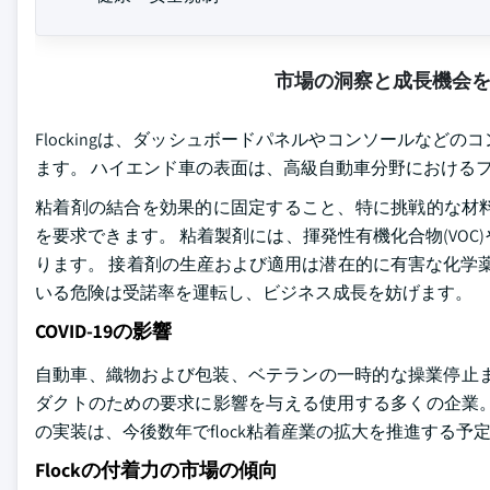
市場の洞察と成長機会
Flockingは、ダッシュボードパネルやコンソールな
ます。 ハイエンド車の表面は、高級自動車分野における
粘着剤の結合を効果的に固定すること、特に挑戦的な材
を要求できます。 粘着製剤には、揮発性有機化合物(VO
ります。 接着剤の生産および適用は潜在的に有害な化学薬
いる危険は受諾率を運転し、ビジネス成長を妨げます。
COVID-19の影響
自動車、織物および包装、ベテランの一時的な操業停止または
ダクトのための要求に影響を与える使用する多くの企業。 
の実装は、今後数年でflock粘着産業の拡大を推進する予
Flockの付着力の市場の傾向