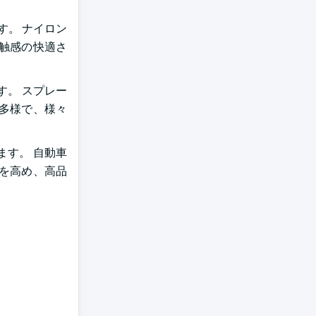
ます。 ナイロン
、触感の快適さ
す。 スプレー
は多様で、様々
ます。 自動車
力を高め、高品