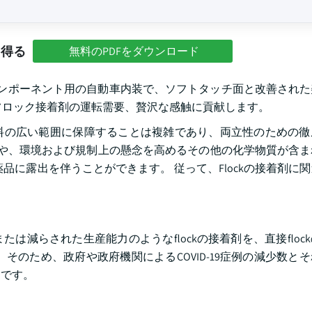
を得る
無料のPDFをダウンロード
どのコンポーネント用の自動車内装で、ソフトタッチ面と改善され
フロック接着剤の運転需要、贅沢な感触に貢献します。
料の広い範囲に保障することは複雑であり、両立性のための徹
C)や、環境および規制上の懸念を高めるその他の化学物質が含
品に露出を伴うことができます。 従って、Flockの接着剤に
減らされた生産能力のようなflockの接着剤を、直接floc
そのため、政府や政府機関によるCOVID-19症例の減少数と
定です。