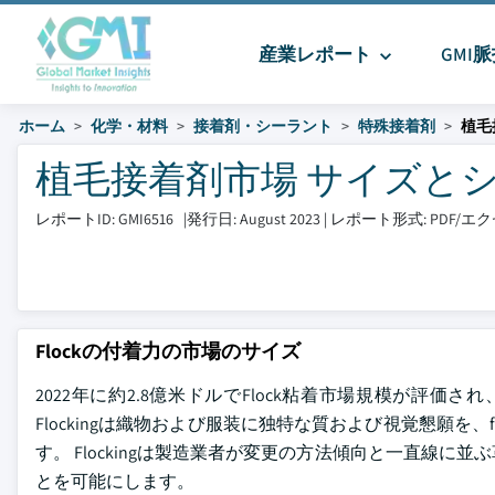
産業レポート
GMI
ホーム
化学・材料
接着剤・シーラント
特殊接着剤
植毛
植毛接着剤市場 サイズとシェア 2
レポートID: GMI6516
|
発行日: August 2023
|
レポート形式: PDF/
Flockの付着力の市場のサイズ
2022年に約2.8億米ドルでFlock粘着市場規模が評価され
Flockingは織物および服装に独特な質および視覚懇願を
す。 Flockingは製造業者が変更の方法傾向と一直線に
とを可能にします。