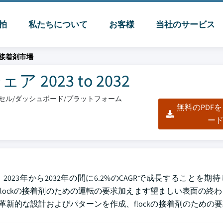
脈拍
私たちについて
お客様
当社のサービス
接着剤市場
023 to 2032
エクセル/ダッシュボード/プラットフォーム
無料のPDF
ー
、2023年から2032年の間に6.2%のCAGRで成長することを
、flockの接着剤のための運転の要求加えます望ましい表面の終
並ぶ革新的な設計およびパターンを作成、flockの接着剤のための