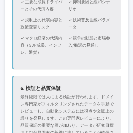
✓ 主要な成長ドライバ
✓ 抑制要因と緩和シナ
ーとその代演内容
リオ
✓ 規制上の代演内容と
✓ 技術普及曲線パラメ
政策変更リスク
ータ
✓ マクロ経済の代演内
✓ 競争の動態と市場参
容（GDP成長、インフ
入/椭退の見通し
レ、通貨）
6. 検証と品質保証
最終段階では人による検証が行われます。ドメイ
ン専門家がフィルタリングされたデータを手動で
レビューし、自動化システムには視点や文脈上の
誤りを発見します。この専門家レビューにより、
品質保証の重要な層が加わり、データが研究目標
および分野固有の基準に沖していることが確保さ