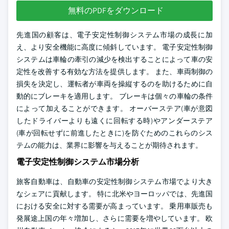
無料のPDFをダウンロード
先進国の顧客は、電子安定性制御システム市場の成長に加
え、より安全機能に高度に傾斜しています。 電子安定性制御
システムは車輪の牽引の減少を検出することによって車の安
定性を改善する有効な方法を提供します。 また、車両制御の
損失を決定し、運転者が車両を操縦するのを助けるために自
動的にブレーキを適用します。 ブレーキは個々の車輪の条件
によって加えることができます。 オーバーステア(車が意図
したドライバーよりも遠くに回転する時)やアンダーステア
(車が回転せずに前進したときに)を防ぐためのこれらのシス
テムの能力は、業界に影響を与えることが期待されます。
電子安定性制御システム市場分析
旅客自動車は、自動車の安定性制御システム市場でより大き
なシェアに貢献します。 特に北米やヨーロッパでは、先進国
における安全に対する需要が高まっています。 乗用車販売も
発展途上国の年々増加し、さらに需要を増やしています。 欧