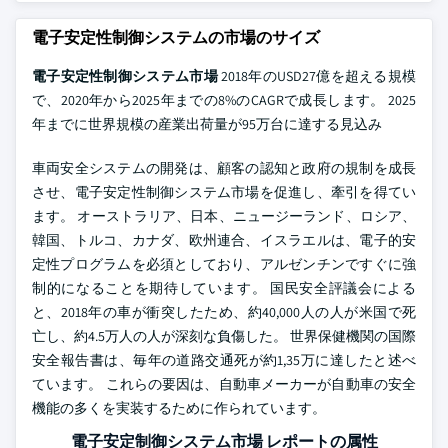
電子安定性制御システムの市場のサイズ
電子安定性制御システム市場
2018年のUSD27億を超える規模
で、2020年から2025年までの8%のCAGRで成長します。 2025
年までに世界規模の産業出荷量が95万台に達する見込み
車両安全システムの開発は、顧客の認知と政府の規制を成長
させ、電子安定性制御システム市場を促進し、牽引を得てい
ます。 オーストラリア、日本、ニュージーランド、ロシア、
韓国、トルコ、カナダ、欧州連合、イスラエルは、電子的安
定性プログラムを必須としており、アルゼンチンですぐに強
制的になることを期待しています。 国民安全評議会による
と、2018年の車が衝突したため、約40,000人の人が米国で死
亡し、約4.5万人の人が深刻な負傷した。 世界保健機関の国際
安全報告書は、毎年の道路交通死が約1,35万に達したと述べ
ています。 これらの要因は、自動車メーカーが自動車の安全
機能の多くを実装するために作られています。
電子安定制御システム市場 レポートの属性