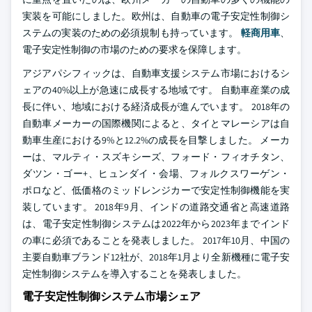
実装を可能にしました。欧州は、自動車の電子安定性制御シ
ステムの実装のための必須規制も持っています。
軽商用車
、
電子安定性制御の市場のための要求を保障します。
アジアパシフィックは、自動車支援システム市場におけるシ
ェアの40%以上が急速に成長する地域です。 自動車産業の成
長に伴い、地域における経済成長が進んでいます。 2018年の
自動車メーカーの国際機関によると、タイとマレーシアは自
動車生産における9%と12.2%の成長を目撃しました。 メーカ
ーは、マルティ・スズキシーズ、フォード・フィオチタン、
ダツン・ゴー+、ヒュンダイ・会場、フォルクスワーゲン・
ポロなど、低価格のミッドレンジカーで安定性制御機能を実
装しています。 2018年9月、インドの道路交通省と高速道路
は、電子安定性制御システムは2022年から2023年までインド
の車に必須であることを発表しました。 2017年10月、中国の
主要自動車ブランド12社が、2018年1月より全新機種に電子安
定性制御システムを導入することを発表しました。
電子安定性制御システム市場シェア