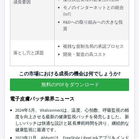
成長要因
モノのインターネットとの統合
(IoT)
R&Dへの取り組みへの大きな投
資
複雑な規制当局の承認プロセス
落とし穴と課題
開発・製造の高コスト
この市場における成長の機会は何でしょうか?
無料のPDFをダウンロード
電子皮膚パッチ業界ニュース
2024年5月、Vitalconnectは、温度、心拍数、呼吸監視の精
度を向上させる最新の健康監視パッチを発売しました。 新
しいパッチは快適な設計と延長摩耗時間を誇り、継続的な
健康監視に最適です。
2023年11月、Abbottは、FreeStyle LibreLinkアプリをインド