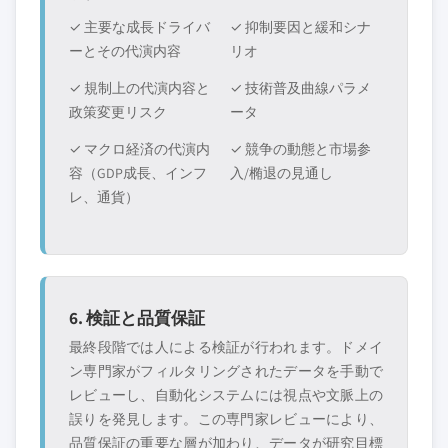
✓ 主要な成長ドライバ
✓ 抑制要因と緩和シナ
ーとその代演内容
リオ
✓ 規制上の代演内容と
✓ 技術普及曲線パラメ
政策変更リスク
ータ
✓ マクロ経済の代演内
✓ 競争の動態と市場参
容（GDP成長、インフ
入/椭退の見通し
レ、通貨）
6. 検証と品質保証
最終段階では人による検証が行われます。ドメイ
ン専門家がフィルタリングされたデータを手動で
レビューし、自動化システムには視点や文脈上の
誤りを発見します。この専門家レビューにより、
品質保証の重要な層が加わり、データが研究目標