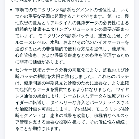
市場でのモニタリング&診断セグメントの優位性は、いく
つかの重要な要因に起因することができます。 第一に、慢
性疾患の蔓延とリアルタイムの健康データの必要性による
継続的な健康モニタリングソリューションの需要が高まっ
ています。 モニタリング&診断パッチは、重要な兆候、グ
ルコースレベル、水和、およびその他のバイオマーカーを
追跡するための非侵襲的で便利な方法を提供し、糖尿病、
心血管疾患、および呼吸器疾患などの条件を管理するため
に非常に価値があります。
センサー技術とデータ分析の高度化により、監視および診
断パッチの機能を大幅に強化しました。 これらのパッチ
は、健康問題の早期発見と診断のために重要な、より正確
で包括的なデータを提供できるようになりました。 ワイヤ
レス通信の統合により、シームレスなデータを医療プロバ
イダーに転送し、タイムリーな介入とパーソナライズされ
た治療計画を可能にします。 その結果、モニタリング&診
断セグメントは、患者の成果を改善し、積極的なヘルスケ
ア管理を支える重要な役割を担って、その優位性を継続す
ることが期待されます。