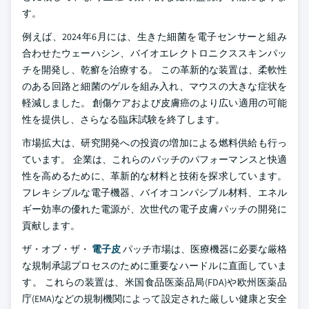
す。
例えば、2024年6月には、生きた細菌を電子センサーと組み
合わせたウェーハシン、バイオエレクトロニクススキンパッ
チを開発し、乾癬を治療する。 この革新的な装置は、柔軟性
のある回路と細菌のゲルを組み入れ、マウスの大きな症状を
軽減しました。 創傷ケアおよび皮膚癌のより広い適用の可能
性を提供し、さらなる臨床試験を終了します。
市場拡大は、研究開発への投資の増加による燃料供給も行っ
ています。 企業は、これらのパッチのパフォーマンスと快適
性を高めるために、革新的な材料と技術を探求しています。
フレキシブルな電子機器、バイオコンパシブル材料、エネル
ギー効率の優れた電源が、次世代の電子皮膚パッチの開発に
貢献します。
ザ・オブ・ザ・
電子皮
パッチ市場は、医療機器に必要な厳格
な規制承認プロセスのために重要なハードルに直面していま
す。 これらの装置は、米国食品医薬品局(FDA)や欧州医薬品
庁(EMA)などの規制機関によって設定された厳しい健康と安全