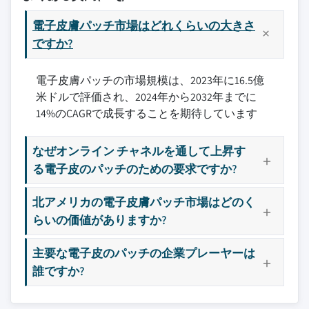
10.3 欧州
11.3 ブルー・スパーク・テクノロジーズ
3.10.3 新規参入の脅威
10.3.1 英国
電子皮膚パッチ市場はどれくらいの大きさ
11.4 ボストン・サイエンティフィック
3.10.4 代替品の脅威
10.3.2 ドイツ
ですか?
11.5 カーディオモ
3.10.5 業界内の競争
10.3.3 フランス
11.6 デクスコム
3.11 PESTEL分析
電子皮膚パッチの市場規模は、2023年に16.5億
10.3.4 イタリア
11.7 エピコア・バイオシステムズ
米ドルで評価され、2024年から2032年までに
10.3.5 スペイン
11.8 ジェンタグ
14%のCAGRで成長することを期待しています
10.3.6 欧州その他
11.9 インサレット
10.4 アジア太平洋
11.10 イオントパッチ
なぜオンライン チャネルを通して上昇す
10.4.1 中国
11.11 アイリズム・テクノロジーズ
る電子皮のパッチのための要求ですか?
10.4.2 インド
11.12 コーニンクレッカ・フィリップス
10.4.3 日本
11.13 ライフサイナルズ
北アメリカの電子皮膚パッチ市場はどのく
10.4.4 韓国
11.14 メドトロニック
らいの価値がありますか?
10.4.5 ANZ
11.15 スコットケア
主要な電子皮のパッチの企業プレーヤーは
10.4.6 アジア太平洋その他
11.16 シアーズ・テクノロジー
誰ですか?
10.5 ラテンアメリカ
11.17 センスオニクス
10.5.1 ブラジル
11.18 シグノウ