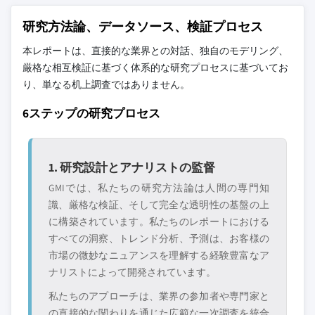
10.5.2 メキシコ
11.19 バイタルコネクト
10.5.3 ラテンアメリカその他
11.20 ビバルンク
研究方法論、データソース、検証プロセス
10.6 中東・アフリカ
本レポートは、直接的な業界との対話、独自のモデリング、
主要な競合他社が見当たりませんか？
10.6.1 アラブ首長国連邦
厳格な相互検証に基づく体系的な研究プロセスに基づいてお
このレポートに掲載されている企業は厳選さ
10.6.2 南アフリカ
り、単なる机上調査ではありません。
れたものであり、競合全体を網羅するもので
10.6.3 サウジアラビア
はありません。
6ステップの研究プロセス
10.6.4 中東・アフリカその他
当社の市場収益計算は、個別にプロファイル
されていないメーカー、販売業者、専門業者
1. 研究設計とアナリストの監督
を含む全地域の全プレイヤーを考慮したボト
GMIでは、私たちの研究方法論は人間の専門知
ムアップ手法を採用しています。プロファイ
識、厳格な検証、そして完全な透明性の基盤の上
ルセクションは戦略的に重要なプレイヤーに
に構築されています。私たちのレポートにおける
焦点を当てており、市場規模の範囲を定義す
すべての洞察、トレンド分析、予測は、お客様の
るものではありません。
市場の微妙なニュアンスを理解する経験豊富なア
競合環境には以下も含まれる可能性があります
ナリストによって開発されています。
グローバルトップ
市場アクセスを支
私たちのアプローチは、業界の参加者や専門家と
層に属さない地
配する販売代理店
の直接的な関わりを通じた広範な一次調査を統合