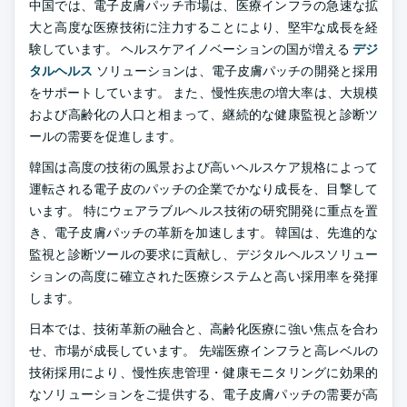
中国では、電子皮膚パッチ市場は、医療インフラの急速な拡
大と高度な医療技術に注力することにより、堅牢な成長を経
験しています。 ヘルスケアイノベーションの国が増える
デジ
タルヘルス
ソリューションは、電子皮膚パッチの開発と採用
をサポートしています。 また、慢性疾患の増大率は、大規模
および高齢化の人口と相まって、継続的な健康監視と診断ツ
ールの需要を促進します。
韓国は高度の技術の風景および高いヘルスケア規格によって
運転される電子皮のパッチの企業でかなり成長を、目撃して
います。 特にウェアラブルヘルス技術の研究開発に重点を置
き、電子皮膚パッチの革新を加速します。 韓国は、先進的な
監視と診断ツールの要求に貢献し、デジタルヘルスソリュー
ションの高度に確立された医療システムと高い採用率を発揮
します。
日本では、技術革新の融合と、高齢化医療に強い焦点を合わ
せ、市場が成長しています。 先端医療インフラと高レベルの
技術採用により、慢性疾患管理・健康モニタリングに効果的
なソリューションをご提供する、電子皮膚パッチの需要が高