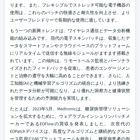
ります。 また、フレキシブルでストレッチ可能な電子機器の
使用は、これらのパッチの快適さと耐久性を向上させ、より
ユーザーフレンドリーで長期的な使用に適しています。
もう一つの新興トレンドは、ワイヤレス通信とデータ分析機
能の組み込みです。 現代の電子スキンパッチは、収集したデ
ータをスマートフォンやクラウドベースのプラットフォーム
にリアルタイムで送信する無線モジュールがますます搭載さ
れています。 この傾向は、リモートヘルス監視とパーソナラ
イズされたフィードバックを促進し、患者のエンゲージメン
トと治療の遵守を大幅に高めることができます。 さらに、人
工知能(AI)と機械学習アルゴリズムの統合により、より洗練さ
れたデータ分析が可能になり、より優れた洞察力と健康状態
を管理するための予測能力を実現します。
たとえば、2023年5月、Medtronicは、糖尿病管理ソリューシ
ョンを拡大するために、ウェアラブルインシュリンパッチメ
ーカーであるEOFlowの買収を発表しました。 次世代の
EOPatchデバイスは、高度なアルゴリズムと継続的なグルコ
ース監視(CGM)プラットフォームを統合し、糖尿病患者の包