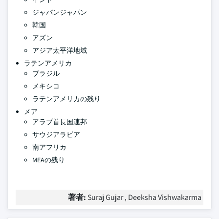
ジャパンジャパン
韓国
アズン
アジア太平洋地域
ラテンアメリカ
ブラジル
メキシコ
ラテンアメリカの残り
メア
アラブ首長国連邦
サウジアラビア
南アフリカ
MEAの残り
著者:
Suraj Gujar , Deeksha Vishwakarma