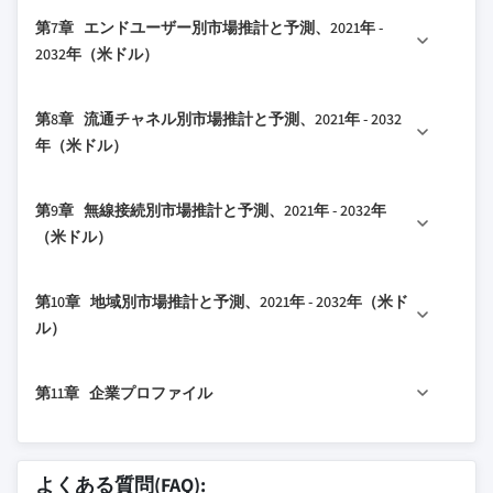
3.8.1 成長ドライバー
6.1 主要トレンド
第7章 エンドユーザー別市場推計と予測、2021年 -
3.8.1.1 フレキシブルエレクトロニクス技
6.2 糖尿病管理
2032年（米ドル）
術の進歩
6.3 心血管モニタリング
3.8.1.2 パーソナライズ医療に対する需要
7.1 主要トレンド
6.4 一般患者モニタリング
第8章 流通チャネル別市場推計と予測、2021年 - 2032
の増加
7.2 病院・クリニック
6.5 温度センシング
年（米ドル）
3.8.1.3 慢性疾患管理の必要性の高まり
7.3 在宅ケア環境
6.6 電気刺激
3.8.1.4 IoT（モノのインターネット）との
8.1 主要トレンド
7.4 フィットネスセンター・スポーツアカデミー
6.7 イオントフォレシス
統合
第9章 無線接続別市場推計と予測、2021年 - 2032年
8.2 オンライン
7.5 研究機関
6.8 糖分センシング
（米ドル）
3.8.1.5 R&Dイニシアチブへの大規模な投
8.3 オフライン
7.6 その他
6.9 創傷モニタリングと治療
資
9.1 主要トレンド
6.10 動作センシング
3.8.2 業界の落とし穴と課題
第10章 地域別市場推計と予測、2021年 - 2032年（米ド
9.2 接続型
6.11 その他
ル）
3.8.2.1 複雑な規制承認プロセス
9.3 非接続型
3.8.2.2 開発と製造の高コスト
10.1 主要トレンド
3.9 成長可能性分析
第11章 企業プロファイル
10.2 北米
3.10 ポーターの分析
10.2.1 米国
11.1 アボット
3.10.1 サプライヤーの交渉力
10.2.2 カナダ
11.2 ビッティウム
よくある質問(FAQ):
3.10.2 バイヤーの交渉力