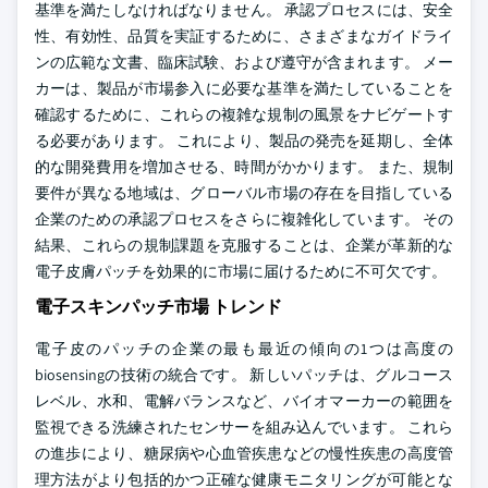
基準を満たしなければなりません。 承認プロセスには、安全
性、有効性、品質を実証するために、さまざまなガイドライ
ンの広範な文書、臨床試験、および遵守が含まれます。 メー
カーは、製品が市場参入に必要な基準を満たしていることを
確認するために、これらの複雑な規制の風景をナビゲートす
る必要があります。 これにより、製品の発売を延期し、全体
的な開発費用を増加させる、時間がかかります。 また、規制
要件が異なる地域は、グローバル市場の存在を目指している
企業のための承認プロセスをさらに複雑化しています。 その
結果、これらの規制課題を克服することは、企業が革新的な
電子皮膚パッチを効果的に市場に届けるために不可欠です。
電子スキンパッチ市場 トレンド
電子皮のパッチの企業の最も最近の傾向の1つは高度の
biosensingの技術の統合です。 新しいパッチは、グルコース
レベル、水和、電解バランスなど、バイオマーカーの範囲を
監視できる洗練されたセンサーを組み込んでいます。 これら
の進歩により、糖尿病や心血管疾患などの慢性疾患の高度管
理方法がより包括的かつ正確な健康モニタリングが可能とな