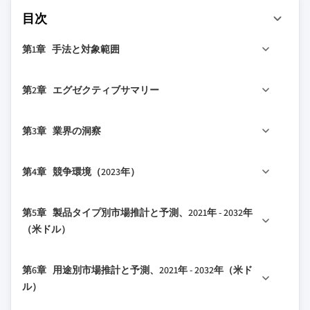
目次
第1章 手法と対象範囲
1.1 市場の対象範囲と定義
第2章 エグゼクティブサマリー
1.2 基本推計と計算
1.3 予測計算
2.1 業界360°概要、2021年 - 2032年
第3章 業界の洞察
1.4 データソース
1.4.1 一次データ
3.1 業界エコシステム分析
第4章 競争環境（2023年）
1.4.2 二次データ
3.2 ベンダーマトリックス
1.4.2.1 有料ソース
3.3 利益率分析
4.1 はじめに
第5章 製品タイプ別市場推計と予測、2021年 - 2032年
1.4.2.2 公共ソース
3.4 技術とイノベーションの状況
4.2 企業の市場シェア分析
（米ドル）
3.5 特許分析
4.3 競争ポジショニングマトリックス
3.6 主要なニュースとイニシアチブ
5.1 主要トレンド
4.4 戦略的展望マトリックス
第6章 用途別市場推計と予測、2021年 - 2032年（米ド
3.7 規制環境
5.2 モニタリング・診断
ル）
3.8 影響要因
5.3 治療用パッチ