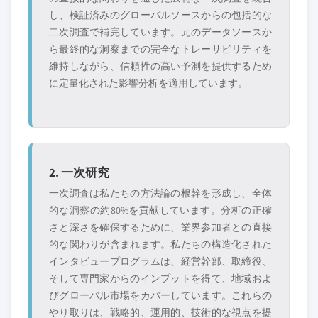
域・国内限定のリ
やチャネルパート
し、検証済みのグローバルソースからの包括的な
ーダー企業
ナー
二次調査で補完しています。元のデータソースか
ら最終的な洞察までの完全なトレーサビリティを
新興の破壊的企
特定の用途やエン
業、スタートアッ
ドユースに特化し
維持しながら、信頼性の高い予測を提供するため
プ、または隣接業
たニッチプレイヤ
に定量化された影響分析を適用しています。
界からの参入者
ー
無料カスタマイズ - レポート価値の最大
20%
2. 一次研究
特定のデータが必要ですか？カスタマイ
ズをリクエストして、正確な要件に合わ
一次調査は私たちの方法論の根幹を形成し、全体
せた洞察を入手してください。
的な洞察の約80%を貢献しています。分析の正確
さと深さを確保するために、業界参加者との直接
カスタマイズを依頼する →
的な関わりが含まれます。私たちの構造化された
インタビュープログラムは、経営幹部、取締役、
そして専門家からのインプットを得て、地域およ
びグローバル市場をカバーしています。これらの
やり取りは、戦略的、運用的、技術的な視点を提