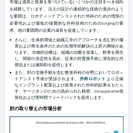
市場は成長と発展を形づけているいくつかの注目すべき傾向
を経験しています。 注入の設計の連続的な技術の進歩のよう
な要因は、ロボティック アシストされた外科のための増加の
必要性および最低の侵襲的な外科技術のためのsurgingの要
求、他の要因間の企業の成長を促進しています。
さらに、生体的増強と組織工学のアプローチを含む肘の傷
害および再生条件のための生態学的解決の上昇の興味があ
ります。 生物的治療は、組織の治癒を促進し、軟骨を再生
し、関節の安定性を高め、従来の肘置換手術に潜在的な代
替品または補助剤を提供します。
また、肘の交換手順を含む整形外科の分野においてロボッ
トアシスト手術が受診されます。
外科ロボット
より正確
なインプラント配置および改善された外科的結果をもたら
す、サージオンのための高められた精密、intraoperative視
覚化および実時間フィードバックを提供します。
肘の取り替えの市場分析