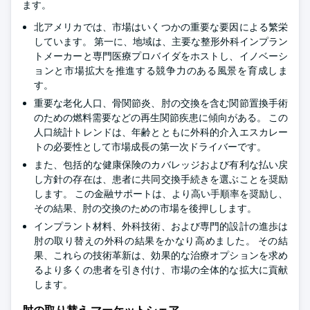
ます。
北アメリカでは、市場はいくつかの重要な要因による繁栄
しています。 第一に、地域は、主要な整形外科インプラン
トメーカーと専門医療プロバイダをホストし、イノベーシ
ョンと市場拡大を推進する競争力のある風景を育成しま
す。
重要な老化人口、骨関節炎、肘の交換を含む関節置換手術
のための燃料需要などの再生関節疾患に傾向がある。 この
人口統計トレンドは、年齢とともに外科的介入エスカレー
トの必要性として市場成長の第一次ドライバーです。
また、包括的な健康保険のカバレッジおよび有利な払い戻
し方針の存在は、患者に共同交換手続きを選ぶことを奨励
します。 この金融サポートは、より高い手順率を奨励し、
その結果、肘の交換のための市場を後押しします。
インプラント材料、外科技術、および専門的設計の進歩は
肘の取り替えの外科の結果をかなり高めました。 その結
果、これらの技術革新は、効果的な治療オプションを求め
るより多くの患者を引き付け、市場の全体的な拡大に貢献
します。