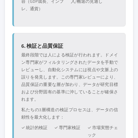
容（GDP成長、インフ
入/椭退の見通し
レ、通貨）
6. 検証と品質保証
最終段階では人による検証が行われます。ドメイ
ン専門家がフィルタリングされたデータを手動で
レビューし、自動化システムには視点や文脈上の
誤りを発見します。この専門家レビューにより、
品質保証の重要な層が加わり、データが研究目標
および分野固有の基準に沖していることが確保さ
れます。
私たちの3層構造の検証プロセスは、データの信
頼性を最大化します：
✓ 統計的検証
✓ 専門家検証
✓ 市場実態チェ
ック