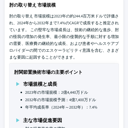
肘の取り替え 市場規模
肘の取り替え 市場規模は2023年の約244.4百万米ドルで評価さ
れ、2024年から2032年まで7.4%のCAGRで成長すると推定され
ています。 この堅牢な市場成長は、技術の継続的な進歩、肘
の怪我の増加の発生率、最小限の侵襲的な手順に対する増加
の需要、医療費の継続的な成長、および患者やヘルスケアプ
ロバイダーの間でのエスケーラビリティ意識を含む、さまざ
まな要因に起因することができます。
肘関節置換術市場の主要ポイント
市場規模と成長
2023年の市場規模：2億4,440万ドル
2032年の市場規模予測：4億7,400万ドル
年平均成長率（2024年～2032年）：7.4%
主な市場促進要因