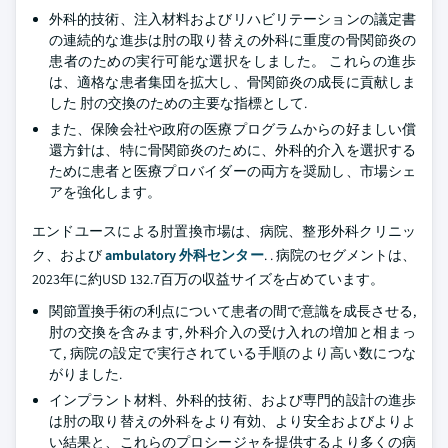
外科的技術、注入材料およびリハビリテーションの議定書
の連続的な進歩は肘の取り替えの外科に重度の骨関節炎の
患者のための実行可能な選択をしました。 これらの進歩
は、適格な患者集団を拡大し、骨関節炎の成長に貢献しま
した 肘の交換のための主要な指標として.
また、保険会社や政府の医療プログラムからの好ましい償
還方針は、特に骨関節炎のために、外科的介入を選択する
ために患者と医療プロバイダーの両方を奨励し、市場シェ
アを強化します。
エンドユースによる肘置換市場は、病院、整形外科クリニッ
ク、および
ambulatory 外科センター
. . 病院のセグメントは、
2023年に約USD 132.7百万の収益サイズを占めています。
関節置換手術の利点について患者の間で意識を成長させる,
肘の交換を含みます, 外科介入の受け入れの増加と相まっ
て, 病院の設定で実行されている手順のより高い数につな
がりました.
インプラント材料、外科的技術、および専門的設計の進歩
は肘の取り替えの外科をより有効、より安全およびよりよ
い結果と、これらのプロシージャを提供するより多くの病