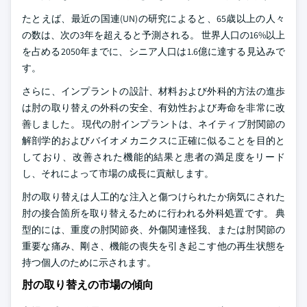
たとえば、最近の国連(UN)の研究によると、65歳以上の人々
の数は、次の3年を超えると予測される。 世界人口の16%以上
を占める2050年までに、シニア人口は1.6億に達する見込みで
す。
さらに、インプラントの設計、材料および外科的方法の進歩
は肘の取り替えの外科の安全、有効性および寿命を非常に改
善しました。 現代の肘インプラントは、ネイティブ肘関節の
解剖学的およびバイオメカニクスに正確に似ることを目的と
しており、改善された機能的結果と患者の満足度をリード
し、それによって市場の成長に貢献します。
肘の取り替えは人工的な注入と傷つけられたか病気にされた
肘の接合箇所を取り替えるために行われる外科処置です。 典
型的には、重度の肘関節炎、外傷関連怪我、または肘関節の
重要な痛み、剛さ、機能の喪失を引き起こす他の再生状態を
持つ個人のために示されます。
肘の取り替えの市場の傾向