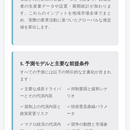
者の生産量データや設置・展開統計が加わりま
す。これらのインプットを地域市場全体でまと
め、実際の業界活動に基づいたグローバルな推定
値を算出します。
5. 予測モデルと主要な前提条件
すべての予測には以下の明示的な文書化が含まれ
ます：
✓ 主要な成長ドライバ
✓ 抑制要因と緩和シナ
ーとその代演内容
リオ
✓ 規制上の代演内容と
✓ 技術普及曲線パラメ
政策変更リスク
ータ
✓ マクロ経済の代演内
✓ 競争の動態と市場参