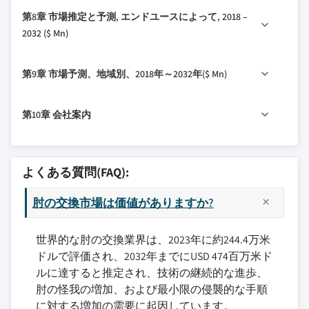
7.1マイル 主なトレンド
6.4 ステンレス鋼
3.2.2.2 合併症や感染症のリスク
第8章 市場推定と予測, エンドユースによって, 2018 –
7.2 Osteoarthritisの
6.5の その他の材料
2032 ($ Mn)
3.3 成長の潜在的な分析
7.3 術後の関節炎
3.4 規制風景
8.1 の 主なトレンド
7.4 関節リウマチ
3.5 技術開発風景
第9章 市場予測、地域別、2018年～2032年($ Mn)
8.2 病院
7.5 練習
3.6 ポーターの分析
8.3 整形外科クリニック
7.6マイル その他の表示
9.11(日) 主なトレンド
3.6.1 製造者力
第10章 会社案内
8.4 Ambulatory 外科センター
9.2 北アメリカ
3.6.2 バイヤー力
9.2.1 アメリカ
10.1 累積 LLC.
3.6.33の 新入社員の脅威
9.2.2 カナダ
10.2 アーテックス株式会社
3.6.4マイル 置換の脅威
よくある質問(FAQ):
9.3 ヨーロッパ
10.3 DJO、LLC
3.6.5 産業儀式
9.3.1 ドイツ
肘の交換市場は価値がありますか?
10.4 ジョンソン&ジョンソン(DePuy Synthes)
3.7 PESTEL分析
9.3.2 イギリス
10.5 リマコープS.p.A.
3.8 払い戻しシナリオ
9.3.3 フランス
世界的な肘の交換業界は、2023年に約244.4万米
10.6 オルトホフィックスメディカル株式会社
3.9マイル 市場動向
ドルで評価され、2032年までにUSD 474百万米ド
9.3.4 イタリア
10.7 オットボック
3.10ギャップ分析
ルに達すると推定され、技術の継続的な進歩、
9.3.5 スペイン
10.8 ストライカー株式会社
肘の怪我の増加、および最小限の侵襲的な手順
9.3.6 ヨーロッパの残り
10.9 Wright 医療グループN.V.
に対する増加の需要に起因しています。