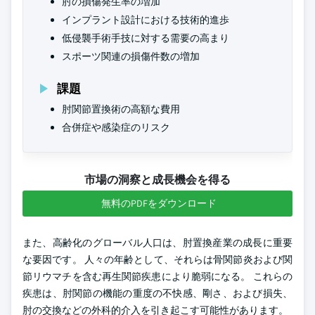
肘の損傷発生率の増加
インプラント設計における技術的進歩
低侵襲手術手技に対する需要の高まり
スポーツ関連の損傷件数の増加
課題
肘関節置換術の高額な費用
合併症や感染症のリスク
市場の洞察と成長機会を得る
無料のPDFをダウンロード
また、高齢化のグローバル人口は、肘置換産業の成長に重要
な要因です。 人々の年齢として、それらは骨関節炎および関
節リウマチを含む再生関節疾患により脆弱になる。 これらの
疾患は、肘関節の機能の重度の不快感、剛さ、および損失、
肘の交換などの外科的介入を引き起こす可能性があります。