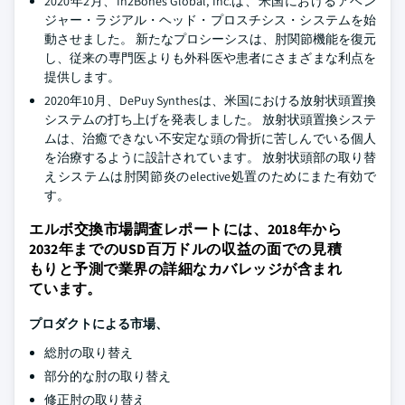
2020年2月、In2Bones Global, Inc.は、米国におけるアベン
ジャー・ラジアル・ヘッド・プロスチシス・システムを始
動させました。 新たなプロシーシスは、肘関節機能を復元
し、従来の専門医よりも外科医や患者にさまざまな利点を
提供します。
2020年10月、DePuy Synthesは、米国における放射状頭置換
システムの打ち上げを発表しました。 放射状頭置換システ
ムは、治癒できない不安定な頭の骨折に苦しんでいる個人
を治療するように設計されています。 放射状頭部の取り替
えシステムは肘関節炎のelective処置のためにまた有効で
す。
エルボ交換市場調査レポートには、2018年から
2032年までのUSD百万ドルの収益の面での見積
もりと予測で業界の詳細なカバレッジが含まれ
ています。
プロダクトによる市場、
総肘の取り替え
部分的な肘の取り替え
修正肘の取り替え