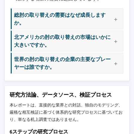
9.4の アジアパシフィック
10.10 ジマーバイオメットホールディングス株式会社
9.4.1 中国
総肘の取り替えの需要はなぜ成長します
9.4.2 日本
か。
9.4.3 インド
9.4.4 オーストラリア
北アメリカの肘の取り替えの市場はいかに
大きいですか。
9.4.5 韓国
9.4.6 アジア太平洋地域
世界の肘の取り替えの企業の主要なプレー
9.5 ラテンアメリカ
ヤーは誰ですか。
9.5.1 ブラジル
9.5.2 メキシコ
9.5.3 アルゼンチン
研究方法論、データソース、検証プロセス
9.5.4の ラテンアメリカの残り
9.6 中東・アフリカ
本レポートは、直接的な業界との対話、独自のモデリング、
9.6.1 南アフリカ
厳格な相互検証に基づく体系的な研究プロセスに基づいてお
り、単なる机上調査ではありません。
9.6.2 サウジアラビア
9.6.3 UAE
6ステップの研究プロセス