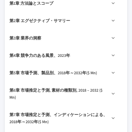
第1章 方法論とスコープ
1.1 市場規模と定義
第2章 エグゼクティブ・サマリー
1.2 ベース見積りと計算
1.3 データ収集
ツイート
2.1 業界 360
シンプシス
第3章 業界の洞察
1.4 予測パラメータ
1.5 データ検証
3.1 産業生態系分析
第4章 競争力のある風景、2023年
1.6 データソース
3.2 産業影響力
1.6.1 第一次
3.2.1 成長ドライバー
4.1 はじめに
第5章 市場予測、製品別、2018年～2032年($ Mn)
1.6.2 二次
3.2.1.1の 肘の傷害の増加の発生
4.2 企業行列解析
1.6.2.1 の 有料ソース
3.2.1.2の特長 インプラント設計の技術開発
4.3インチ 企業市場シェア分析
5.1マイル 主なトレンド
1.6.2.2 公開情報
第6章 市場推定と予測, 素材の種類別, 2018 – 2032 ($
3.2.1.3の 最小限の侵襲的な外科処置のため
4.4 競争的な位置のマトリックス
5.2 総肘の取り替え
Mn)
の成長の要求
4.5 戦略ダッシュボード
5.3 部分肘の取り替え
3.2.1.4の スポーツ関連の傷害の上昇数
6.1 の 主なトレンド
5.4 修正肘の取り替え
第7章 市場推定と予測、インディケーションによる、
3.2.23 業界の落とし穴と課題
6.2 コバルトクロム合金
2018年～2032年($ Mn)
3.2.2.1の 肘の取り替えの外科に関連付けら
6.3チタン合金
れる高いコスト