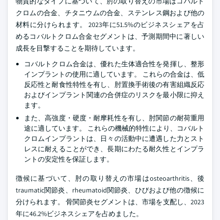
物質的なタイプに基づいて、肘の取り替えの市場はコバルト
クロムの合金、チタニウムの合金、ステンレス鋼および他の
材料に分けられます。 2023年に51.5%のビジネスシェアを占
めるコバルトクロム合金セグメントは、予測期間中に著しい
成長を目撃することを期待しています。
コバルトクロム合金は、優れた生体適合性を発揮し、整形
インプラントの使用に適しています。 これらの合金は、低
反応性と耐食性特性を有し、肘置換手術後の有害組織反応
およびインプラント関連の合併症のリスクを最小限に抑え
ます。
また、高強度・硬度・耐摩耗性を有し、肘関節の耐荷重用
途に適しています。 これらの機械的特性により、コバルト
クロムインプラントは、日々の活動中に遭遇した力とスト
レスに耐えることができ、長期にわたる耐久性とインプラ
ントの安定性を保証します。
徴候に基づいて、肘の取り替えの市場はosteoarthritis、後
traumatic関節炎、rheumatoid関節炎、ひびおよび他の徴候に
分けられます。 骨関節炎セグメントは、市場を支配し、2023
年に46.2%ビジネスシェアを占めました。