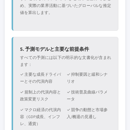
め、実際の業界活動に基づいたグローバルな推定
値を算出します。
5. 予測モデルと主要な前提条件
すべての予測には以下の明示的な文書化が含まれ
ます：
✓ 主要な成長ドライバ
✓ 抑制要因と緩和シナ
ーとその代演内容
リオ
✓ 規制上の代演内容と
✓ 技術普及曲線パラメ
政策変更リスク
ータ
✓ マクロ経済の代演内
✓ 競争の動態と市場参
容（GDP成長、インフ
入/椭退の見通し
レ、通貨）