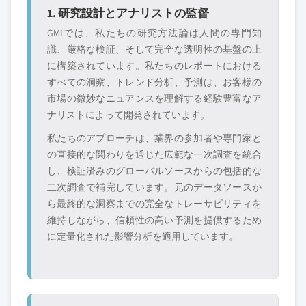
を含む全地域の全プレイヤーを考慮したボト
1. 研究設計とアナリストの監督
ムアップ手法を採用しています。プロファイ
GMIでは、私たちの研究方法論は人間の専門知
ルセクションは戦略的に重要なプレイヤーに
識、厳格な検証、そして完全な透明性の基盤の上
焦点を当てており、市場規模の範囲を定義す
に構築されています。私たちのレポートにおける
るものではありません。
すべての洞察、トレンド分析、予測は、お客様の
競合環境には以下も含まれる可能性があります
市場の微妙なニュアンスを理解する経験豊富なア
グローバルトップ
市場アクセスを支
ナリストによって開発されています。
層に属さない地
配する販売代理店
私たちのアプローチは、業界の参加者や専門家と
域・国内限定のリ
やチャネルパート
の直接的な関わりを通じた広範な一次調査を統合
ーダー企業
ナー
し、検証済みのグローバルソースからの包括的な
二次調査で補完しています。元のデータソースか
新興の破壊的企
特定の用途やエン
業、スタートアッ
ドユースに特化し
ら最終的な洞察までの完全なトレーサビリティを
プ、または隣接業
たニッチプレイヤ
維持しながら、信頼性の高い予測を提供するため
界からの参入者
ー
に定量化された影響分析を適用しています。
無料カスタマイズ - レポート価値の最大
20%