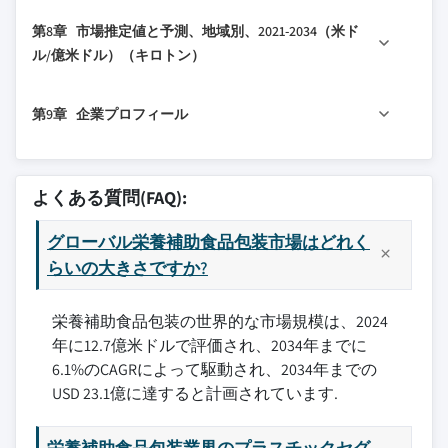
7.1 主要トレンド
3.4.1.1 健康製品に対する需要の増加
6.2.2 オイル
第8章 市場推定値と予測、地域別、2021-2034（米ド
7.2 ボトルとジャー
3.4.1.2 高度でスケーラブルな包装ソリュ
6.2.3 その他
ル/億米ドル）（キロトン）
ーションへの需要拡大
7.3 チンと缶
6.3 固形
3.4.1.3 持続可能な包装への注目の高まり
8.1 主要トレンド
7.4 バッグとパウチ
6.3.1 錠剤
第9章 企業プロフィール
3.4.1.4 包装における規制遵守の必要性
8.2 北米
7.5 サシェ
6.3.2 カプセル・錠剤
3.4.1.5 ECサプリメント販売の拡大
8.2.1 米国
7.6 ブリスター
6.3.3 パウダー
9.1 アルティウム・パッケージング
3.4.2 業界の落とし穴と課題
8.2.2 カナダ
7.7 その他
6.4 半固形
9.2 アセンブリーズ・アンリミテッド
よくある質問(FAQ):
3.4.2.1 包装資材の高コスト
8.3 欧州
6.4.1 グミ
9.3 ケアパック
3.4.2.2 サプライチェーンと流通の課題
8.3.1 英国
6.4.2 ソフトカプセル
グローバル栄養補助食品包装市場はどれく
9.4 コマー
3.5 成長ポテンシャル分析
8.3.2 ドイツ
らいの大きさですか?
9.5 イーグル・フレキシブル・パッケージング
3.6 ポーター分析
8.3.3 フランス
9.6 エリス・パッケージング・ソリューションズ
3.7 PESTEL分析
栄養補助食品包装の世界的な市場規模は、2024
8.3.4 イタリア
9.7 イーパック・フレキシブル・パッケージング
年に12.7億米ドルで評価され、2034年までに
8.3.5 スペイン
9.8 エムエスアイ・エクスプレス
6.1%のCAGRによって駆動され、2034年までの
8.3.6 ロシア
9.9 オーピーエム・グループ
USD 23.1億に達すると計画されています.
8.4 アジア太平洋
9.10 オクソ・パッケージング
8.4.1 中国
9.11 パックファクトリー
栄養補助食品包装業界のプラスチックセグ