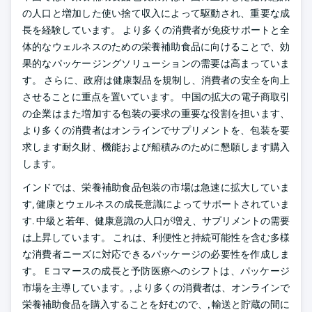
の人口と増加した使い捨て収入によって駆動され、重要な成
長を経験しています。 より多くの消費者が免疫サポートと全
体的なウェルネスのための栄養補助食品に向けることで、効
果的なパッケージングソリューションの需要は高まっていま
す。 さらに、政府は健康製品を規制し、消費者の安全を向上
させることに重点を置いています。 中国の拡大の電子商取引
の企業はまた増加する包装の要求の重要な役割を担います、
より多くの消費者はオンラインでサプリメントを、包装を要
求します耐久財、機能および船積みのために懇願します購入
します。
インドでは、栄養補助食品包装の市場は急速に拡大していま
す, 健康とウェルネスの成長意識によってサポートされていま
す. 中級と若年、健康意識の人口が増え、サプリメントの需要
は上昇しています。 これは、利便性と持続可能性を含む多様
な消費者ニーズに対応できるパッケージの必要性を作成しま
す。 E コマースの成長と予防医療へのシフトは、パッケージ
市場を主導しています。, より多くの消費者は、オンラインで
栄養補助食品を購入することを好むので、, 輸送と貯蔵の間に