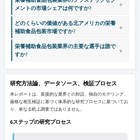
8.4.2 インド
9.12 パックヘルプ
メントの市場シェアは何ですか?
8.4.3 日本
9.13 パッキロ
8.4.4 韓国
どのくらいの価値がある北アメリカの栄養
9.14 パックマン・インダストリーズ
8.4.5 オーストラリア
補助食品包装市場ですか?
9.15 パックモジョ
8.5 ラテンアメリカ
9.16 プレティウム・パッケージング
栄養補助食品包装業界の主要な選手は誰で
8.5.1 ブラジル
9.17 プロシェイク
すか?
8.5.2 メキシコ
9.18 レイン・ニュートリエンス
8.6 中東・アフリカ
9.19 トリビウム・パッケージング
8.6.1 南アフリカ
9.20 トリル・パッケージング
研究方法論、データソース、検証プロセス
8.6.2 サウジアラビア
主要な競合他社が見当たりませんか？
8.6.3 アラブ首長国連邦
本レポートは、直接的な業界との対話、独自のモデリング、
このレポートに掲載されている企業は厳選さ
厳格な相互検証に基づく体系的な研究プロセスに基づいてお
れたものであり、競合全体を網羅するもので
り、単なる机上調査ではありません。
はありません。
6ステップの研究プロセス
当社の市場収益計算は、個別にプロファイル
されていないメーカー、販売業者、専門業者