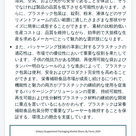
湿気、空気、および光から安全であることを保証し、そう
でなければ製品の品質を低下させる可能性があります。 さ
らに、プラスチック包装は、錠剤、粉末、液体などのサプ
リメントフォームの広い範囲に適したさまざまな形状やサ
イズに簡単に成形することができます。 素材の比較的低い
生産コストは、品質を維持しながら、効率的で大規模な生
産を求めるメーカーにとって魅力的な選択肢になります。
また、パッケージング技術の革新に対するプラスチックの
適応性は、市場での優位性において重要な役割を果たして
います。 子供の抵抗力がある閉鎖、再使用可能な袋および
タンパー明白なシールのような進歩によって、プラスチッ
ク包装は便利、安全およびプロダクト完全性を高めること
ができます。 栄養補助食品市場が成長し続けるにつれて、
機能性と魅力の両方がプラスチックの継続的な使用を促進
するパッケージングソリューションの需要。 持続可能性、
再生可能および生分解性プラスチック材料の継続的な開発
に重点を置いているにもかかわらず、プラスチックは栄養
補助食品包装分野で重要なプレーヤーを維持することを保
証する、環境上の懸念を支援しています。