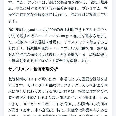
す。 また、ブランドは、製品の整合性を維持し、湿気、紫外
線、空気に対する強化された保護を提供し、プレミアム、審
美的に魅力的な外観を維持しながら、包装設計に投資してい
ます。
2024年8月、youtheoryは100%の再生利用できるアルミニウム
びんで包まれるOcean-Friendly Omegaの補足を進水させまし
た。 植物ベースの藻油を使用し、プラスチックを除去するこ
とにより、持続性を優先 アルミニウムびんは耐久性、紫外線
および湿気の保護および優れた美学を提供しま、環境に優し
い練習を支える間プロダクト完全性を保障します。
サプリメント包装市場分析
包装材料のコストが高いため、市場にとって重要な課題を提
示します。 リサイクル可能なプラスチック、ガラスおよび環
境に優しい代わりのような優れた材料は、頻繁に慣習的な包
装の選択と比較されるより高い価格ポイントで来ます。 これ
により、メーカーの生産コストが増加し、消費者の小売価格
が高まります。 中小企業は、特に、利益率に影響を与えるこ