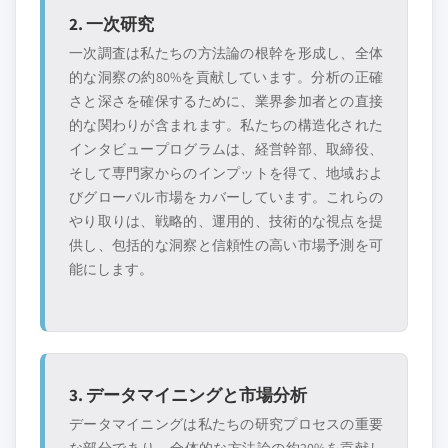
特定のデータが必要ですか？カスタマイ
2. 一次研究
ズをリクエストして、正確な要件に合わ
せた洞察を入手してください。
一次調査は私たちの方法論の根幹を形成し、全体
的な洞察の約80%を貢献しています。分析の正確
カスタマイズを依頼する →
さと深さを確保するために、業界参加者との直接
的な関わりが含まれます。私たちの構造化された
インタビュープログラムは、経営幹部、取締役、
そして専門家からのインプットを得て、地域およ
びグローバル市場をカバーしています。これらの
やり取りは、戦略的、運用的、技術的な視点を提
供し、包括的な洞察と信頼性の高い市場予測を可
能にします。
3. データマイニングと市場分析
データマイニングは私たちの研究プロセスの重要