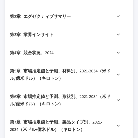
1.1 市場の対象範囲と定義
第2章 エグゼクティブサマリー
1.2 基本推定値と計算
1.3 予測計算
2.1 業界概要、2021-2032
第3章 業界インサイト
1.4 データソース
1.4.1 一次データ
3.1 業界エコシステム分析
第4章 競合状況、2024
1.4.2 二次データ
3.1.1 バリューチェーンに影響を与える要因
1.4.2.1 有料ソース
3.1.2 利益率分析
4.1 はじめに
第5章 市場推定値と予測、材料別、2021-2034（米ド
1.4.2.2 公共ソース
3.1.3 変動要因
4.2 企業の市場シェア分析
ル/億米ドル）（キロトン）
3.1.4 将来展望
4.3 競争ポジショニングマトリックス
3.1.5 メーカー
5.1 主要トレンド
4.4 戦略的展望マトリックス
第6章 市場推定値と予測、形状別、2021-2034（米ド
3.1.6 流通業者
5.2 プラスチック
ル/億米ドル）（キロトン）
3.2 主要ニュースとイニシアチブ
5.3 紙・板紙
3.3 規制環境
6.1 主要トレンド
5.4 ガラス
第7章 市場推定値と予測、製品タイプ別、2021-
3.4 影響要因
6.2 液体
5.5 金属
2034（米ドル/億米ドル）（キロトン）
3.4.1 成長ドライバー
6.2.1 シロップ
5.6 コンポスト可能/生分解性