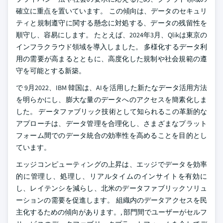
確立に重点を置いています。 この傾向は、データのセキュリ
ティと規制遵守に関する懸念に対処する、データの残留性を
順守し、容易にします。 たとえば、2024年3月、Qlikは東京の
インフラクラウド領域を導入しました。 多様化するデータ利
用の需要が高まるとともに、高度化した規制や社会規範の遵
守を可能とする新築。
で 9月2022、IBM 韓国は、AIを活用した新たなデータ活用方法
を明らかにし、膨大な量のデータへのアクセスを簡素化しま
した。 データファブリック技術として知られるこの革新的な
アプローチは、データ管理を合理化し、さまざまなプラット
フォーム間でのデータ統合の効率性を高めることを目的とし
ています。
エッジコンピューティングの上昇は、エッジでデータを効率
的に管理し、処理し、リアルタイムのインサイトを有効に
し、レイテンシを減らし、北米のデータファブリックソリュ
ーションの需要を促進します。 組織内のデータアクセスを民
主化するための傾向があります。, 部門間でユーザーがセルフ