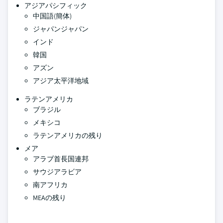
アジアパシフィック
中国語(簡体)
ジャパンジャパン
インド
韓国
アズン
アジア太平洋地域
ラテンアメリカ
ブラジル
メキシコ
ラテンアメリカの残り
メア
アラブ首長国連邦
サウジアラビア
南アフリカ
MEAの残り