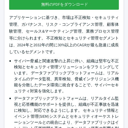
無料のPDFをダウンロード
アプリケーションに基づき、市場は不正検知・セキュリティ
管理、ガバナンス、リスク・コンプライアンス管理、顧客体
験管理、セールス&マーケティング管理、業務プロセス管理
等に分けられます。 不正検知とセキュリティ管理セグメント
は、2024年と2032年の間に30%以上のCAGRが最も急速に成長
しているセグメントです。
サイバー脅威と関連攻撃の上昇に伴い、組織は堅牢な不正
検知とセキュリティ管理ソリューションをフラミングして
います。 データファブリックプラットフォームは、リアル
タイムのデータ監視、異常検知、脅威インテリジェンス機
能を分散したデータ環境に統合することで、サイバーセキ
ュリティ対策を強化します。
データファブリックプラットフォームは、リアルタイム監
視と応答機能のサポートを提供し、組織が不正事故を迅速
に検知し、対応できるようにします。 セキュリティ情報と
イベント管理(SIEM)システムとセキュリティオーケストレ
ーションツールとの統合により、データファブリックはイ