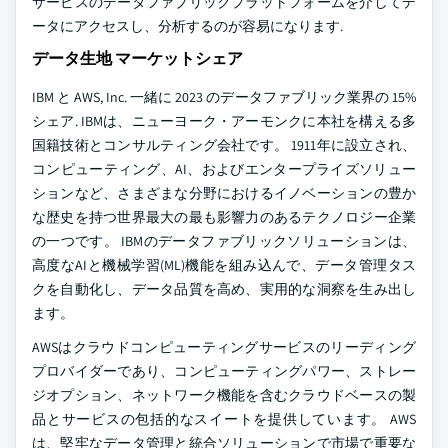
サービスのデータファブリックプラットフォームを介してデ
ータにアクセスし、分析するのが容易になります.
データ生地 マーケットシェア
IBM と AWS, Inc. 一緒に 2023 のデータファブリック業界の 15%
シェア. IBMは、ニューヨーク・アーモンクに本社を構える多
国籍技術とコンサルティング会社です。 1911年に設立され、
コンピューティング、AI、およびエンタープライズソリュー
ションなど、さまざまな分野におけるイノベーションの豊か
な歴史を持つ世界最大の最も影響力のあるテクノロジー企業
の一つです。 IBMのデータファブリックソリューションは、
高度なAIと機械学習(ML)機能を組み込んで、データ管理タス
クを自動化し、データ品質を高め、実用的な洞察を生み出し
ます。
AWSはクラウドコンピューティングサービスのリーディング
プロバイダーであり、コンピューティングパワー、ストレー
ジオプション、ネットワーク機能を含むクラウドベースの製
品とサービスの包括的なスイートを提供しています。 AWS
は、堅牢なデータ管理と統合ソリューションで市場で重要な