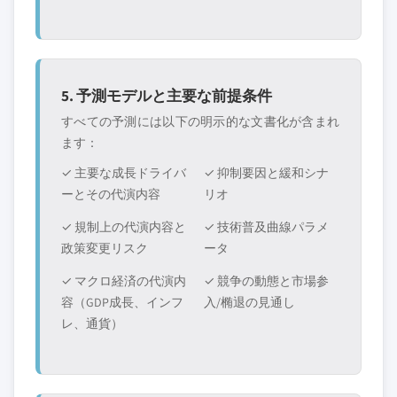
5. 予測モデルと主要な前提条件
すべての予測には以下の明示的な文書化が含まれ
ます：
✓ 主要な成長ドライバ
✓ 抑制要因と緩和シナ
ーとその代演内容
リオ
✓ 規制上の代演内容と
✓ 技術普及曲線パラメ
政策変更リスク
ータ
✓ マクロ経済の代演内
✓ 競争の動態と市場参
容（GDP成長、インフ
入/椭退の見通し
レ、通貨）