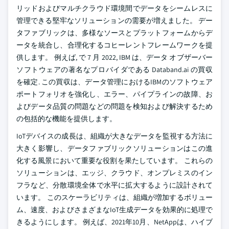
リッドおよびマルチクラウド環境間でデータをシームレスに
管理できる堅牢なソリューションの需要が増えました。 デー
タファブリックは、多様なソースとプラットフォームからデ
ータを統合し、合理化するコヒーレントフレームワークを提
供します。 例えば, で 7 月 2022, IBM は、データ オブザーバー
ソフトウェアの著名なプロバイダである Databand.ai の買収
を確定. この買収は、データ管理におけるIBMのソフトウェア
ポートフォリオを強化し、エラー、パイプラインの故障、お
よびデータ品質の問題などの問題を検知および解決するため
の包括的な機能を提供します。
IoTデバイスの成長は、組織が大きなデータを監視する方法に
大きく影響し、データファブリックソリューションはこの進
化する風景において重要な役割を果たしています。 これらの
ソリューションは、エッジ、クラウド、オンプレミスのイン
フラなど、分散環境全体で水平に拡大するように設計されて
います。 このスケーラビリティは、組織が増加するボリュー
ム、速度、およびさまざまなIoT生成データを効果的に処理で
きるようにします。 例えば、2021年10月、NetAppは、ハイブ