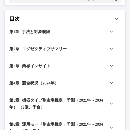
目次
第1章 手法と対象範囲
1.1 市場の対象範囲と定義
第2章 エグゼクティブサマリー
1.2 調査設計
1.2.1 調査アプローチ
2.1 業界360°概要
第3章 業界インサイト
1.2.2 データ収集方法
2.2 主要市場トレンド
1.3 データマイニングソース
2.2.1 地域別
3.1 業界エコシステム分析
第4章 競合状況（2024年）
1.3.1 グローバル
2.2.2 機器タイプ別
3.1.1 サプライヤーの状況
1.3.2 地域/国別
2.2.3 運用モード別
3.1.2 利益率
4.1 はじめに
第5章 機器タイプ別市場推定・予測（2021年～2034
1.4 基本推定値と計算
2.2.4 容量別
3.1.3 各段階における付加価値
4.2 企業の市場シェア分析
年） （$億、千台）
1.4.1 基準年の計算
2.2.5 用途別
3.1.4 バリューチェーンに影響を与える要因
4.2.1 地域別
1.4.2 市場推定のための主要トレンド
2.2.6 流通チャネル別
3.2 業界への影響要因
5.1 主要トレンド
4.2.1.1 北米
第6章 運用モード別市場推定・予測（2021年～2034
1.5 一次調査と検証
2.3 CXOの視点：戦略的重要事項
3.2.1 成長ドライバー
5.2 gin装置
4.2.1.2 欧州