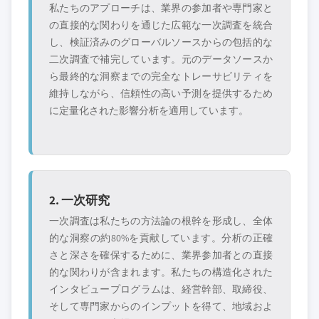
私たちのアプローチは、業界の参加者や専門家と
業、スタートアッ
ドユースに特化し
の直接的な関わりを通じた広範な一次調査を統合
プ、または隣接業
たニッチプレイヤ
し、検証済みのグローバルソースからの包括的な
界からの参入者
ー
二次調査で補完しています。元のデータソースか
ら最終的な洞察までの完全なトレーサビリティを
無料カスタマイズ - レポート価値の最大
維持しながら、信頼性の高い予測を提供するため
20%
に定量化された影響分析を適用しています。
特定のデータが必要ですか？カスタマイ
ズをリクエストして、正確な要件に合わ
せた洞察を入手してください。
カスタマイズを依頼する →
2. 一次研究
一次調査は私たちの方法論の根幹を形成し、全体
的な洞察の約80%を貢献しています。分析の正確
さと深さを確保するために、業界参加者との直接
的な関わりが含まれます。私たちの構造化された
インタビュープログラムは、経営幹部、取締役、
そして専門家からのインプットを得て、地域およ