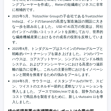
ングプレーヤーを作成し、Rieterの短繊維ビジネスに非常
に相補的です。
2025年5月、Trützschler Groupの子会社であるTruetzschler
Indiaは、インドのSanandの高度な製造施設の開設に大き
な一歩を踏み出しました。 USD 47.41百万の投資は、同社
のインドへの強いコミットメントを反映しており、世界的
な繊維機械産業におけるその成長の役割を反映していま
す。
2025年4月、トンダグループはスペインのPinterグループと
戦略的パートナーシップを築き上げました。 2つのパワー
ハウスは、コアスプットヤーン、シングルスピンドル検出
システム、およびファンシーヤーンにおける高度かつ遠距
離の協力に従事し、これらの主要分野におけるイノベーシ
ョンと開発を推進するための強みをプールします。
2024年5月、サウラーは、イスタンブールのITMで、スピ
ン、ツイストのエネルギー節約と柔軟なソリューションを
導入しました。 ブースで500m/minで走る、競争力のある
コストで商品糸を製造するために、新しいAutoairo 11を導
入しました。