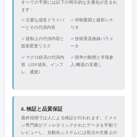
すべての予測には以下の明示的な文書化が含まれ
ます：
✓ 主要な成長ドライバ
✓ 抑制要因と緩和シナ
ーとその代演内容
リオ
✓ 規制上の代演内容と
✓ 技術普及曲線パラメ
政策変更リスク
ータ
✓ マクロ経済の代演内
✓ 競争の動態と市場参
容（GDP成長、インフ
入/椭退の見通し
レ、通貨）
6. 検証と品質保証
最終段階では人による検証が行われます。ドメイ
ン専門家がフィルタリングされたデータを手動で
レビューし、自動化システムには視点や文脈上の