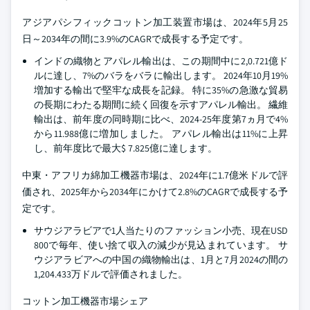
アジアパシフィックコットン加工装置市場は、2024年5月25
日～2034年の間に3.9%のCAGRで成長する予定です。
インドの織物とアパレル輸出は、この期間中に2,0.721億ド
ルに達し、7%のバラをバラに輸出します。 2024年10月19%
増加する輸出で堅牢な成長を記録。 特に35%の急激な貿易
の長期にわたる期間に続く回復を示すアパレル輸出。 繊維
輸出は、前年度の同時期に比べ、2024-25年度第7ヵ月で4%
から11.988億に増加しました。 アパレル輸出は11%に上昇
し、前年度比で最大$ 7.825億に達します。
中東・アフリカ綿加工機器市場は、2024年に1.7億米ドルで評
価され、2025年から2034年にかけて2.8%のCAGRで成長する予
定です。
サウジアラビアで1人当たりのファッション小売、現在USD
800で毎年、使い捨て収入の減少が見込まれています。 サ
ウジアラビアへの中国の織物輸出は、1月と7月2024の間の
1,204.433万ドルで評価されました。
コットン加工機器市場シェア