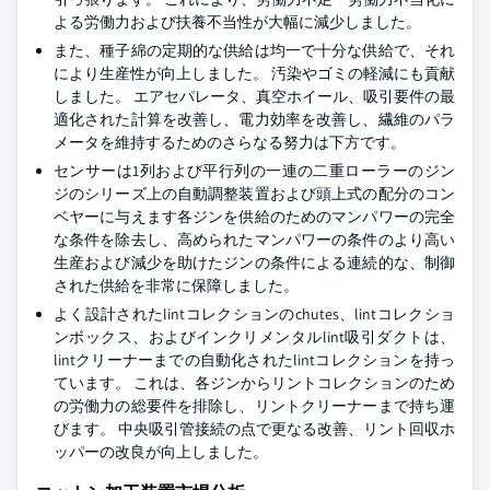
よる労働力および扶養不当性が大幅に減少しました。
また、種子綿の定期的な供給は均一で十分な供給で、それ
により生産性が向上しました。 汚染やゴミの軽減にも貢献
しました。 エアセパレータ、真空ホイール、吸引要件の最
適化された計算を改善し、電力効率を改善し、繊維のパラ
メータを維持するためのさらなる努力は下方です。
センサーは1列および平行列の一連の二重ローラーのジン
ジのシリーズ上の自動調整装置および頭上式の配分のコン
ベヤーに与えます各ジンを供給のためのマンパワーの完全
な条件を除去し、高められたマンパワーの条件のより高い
生産および減少を助けたジンの条件による連続的な、制御
された供給を非常に保障しました。
よく設計されたlintコレクションのchutes、lintコレクショ
ンボックス、およびインクリメンタルlint吸引ダクトは、
lintクリーナーまでの自動化されたlintコレクションを持っ
ています。 これは、各ジンからリントコレクションのため
の労働力の総要件を排除し、リントクリーナーまで持ち運
びます。 中央吸引管接続の点で更なる改善、リント回収ホ
ッパーの改良が向上しました。