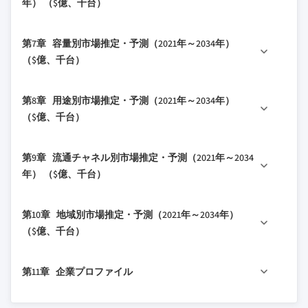
年） （$億、千台）
1.5.1 一次ソース
2.3.1 業界幹部にとっての主要な意思決定ポイン
3.2.2 業界の落とし穴と課題
5.2.1 ナイフローラーギン
4.2.1.3 アジア太平洋
ト
1.6 予測モデル
3.2.3 機会
6.1 主要トレンド
5.2.2 マカーティーギン
4.2.1.4 ラテンアメリカ
第7章 容量別市場推定・予測（2021年～2034年）
2.3.2 市場プレーヤーにとっての重要成功要因
1.7 調査の前提条件と制限
3.3 成長可能性分析
6.2 手動
5.2.3 ソーギン
4.2.1.5 中東・アフリカ
（$億、千台）
2.4 将来展望と戦略的提言
3.4 将来の市場トレンド
6.3 半自動
5.3 クリーニング装置
4.3 企業マトリックス分析
3.5 技術とイノベーションの状況
7.1 主要トレンド
6.4 全自動
5.3.1 原綿クリーニングマシン
4.4 主要市場プレーヤーの競合分析
第8章 用途別市場推定・予測（2021年～2034年）
7.2 低容量
3.5.1 現在の技術トレンド
5.3.2 綿リンタークリーナー
4.5 競合ポジショニングマトリックス
（$億、千台）
7.3 中容量
3.5.2 新興技術
5.4 カーディング装置
4.6 主要な動向
8.1 主要トレンド
3.6 価格動向
7.4 高容量
5.4.1 フラットカーディングマシン
4.6.1 合併・買収
第9章 流通チャネル別市場推定・予測（2021年～2034
8.2 繊維産業
3.6.1 地域別
5.4.2 ローラーカーディングマシン
4.6.2 パートナーシップ・提携
年） （$億、千台）
8.3 医療・外科用
3.6.2 機器タイプ別
5.4.3 高生産カーディングマシン
4.6.3 新製品発売
9.1 主要トレンド
8.4 その他
3.7 規制環境
5.5 紡績装置
4.6.4 拡大計画
第10章 地域別市場推定・予測（2021年～2034年）
9.2 直販
3.7.1 規格とコンプライアンス要件
5.5.1 リング紡績
（$億、千台）
9.3 間接販売
3.7.2 地域別規制フレームワーク
5.5.2 ローター紡績
10.1 主要トレンド
3.7.3 認証規格
5.5.3 コンパクト紡績
第11章 企業プロファイル
10.2 北米
3.8 ポーターの分析
5.5.4 エアジェット紡績
10.2.1 米国
3.9 PESTEL分析
11.1 アベル
5.6 織機