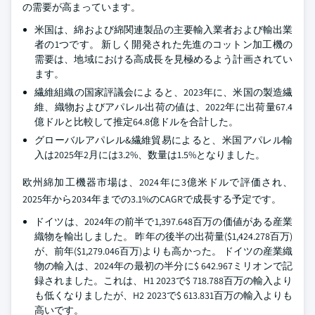
の需要が高まっています。
米国は、綿および綿関連製品の主要輸入業者および輸出業
者の1つです。 新しく開発された先進のコットン加工機の
需要は、地域における高成長を見極めるよう計画されてい
ます。
繊維組織の国家評議会によると、2023年に、米国の製造繊
維、織物およびアパレル出荷の値は、2022年に出荷量67.4
億ドルと比較して推定64.8億ドルを合計した。
グローバルアパレル&繊維貿易によると、米国アパレル輸
入は2025年2月には3.2%、数量は1.5%となりました。
欧州綿加工機器市場は、2024年に3億米ドルで評価され、
2025年から2034年までの3.1%のCAGRで成長する予定です。
ドイツは、2024年の前半で1,397.648百万の価値がある産業
織物を輸出しました。 昨年の後半の出荷量($1,424.278百万)
が、前年($1,279.046百万)よりも高かった。 ドイツの産業織
物の輸入は、2024年の最初の半分に$ 642.967ミリオンで記
録されました。これは、H1 2023で$ 718.788百万の輸入より
も低くなりましたが、H2 2023で$ 613.831百万の輸入よりも
高いです。