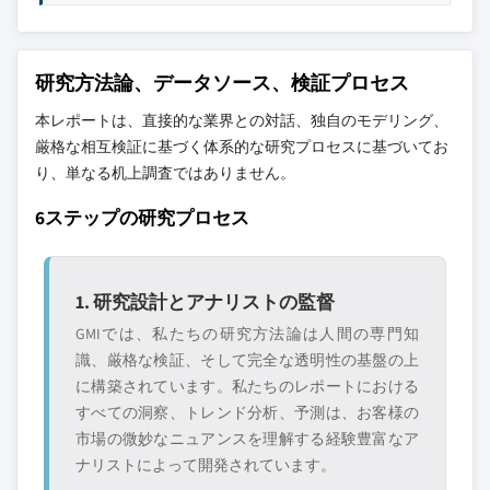
主要な競合他社が見当たりませんか？
10.5.2 メキシコ
このレポートに掲載されている企業は厳選さ
10.5.3 アルゼンチン
れたものであり、競合全体を網羅するもので
10.6 中東・アフリカ
研究方法論、データソース、検証プロセス
はありません。
10.6.1 南アフリカ
本レポートは、直接的な業界との対話、独自のモデリング、
10.6.2 サウジアラビア
厳格な相互検証に基づく体系的な研究プロセスに基づいてお
当社の市場収益計算は、個別にプロファイル
10.6.3 アラブ首長国連邦
り、単なる机上調査ではありません。
されていないメーカー、販売業者、専門業者
を含む全地域の全プレイヤーを考慮したボト
6ステップの研究プロセス
ムアップ手法を採用しています。プロファイ
ルセクションは戦略的に重要なプレイヤーに
焦点を当てており、市場規模の範囲を定義す
1. 研究設計とアナリストの監督
るものではありません。
GMIでは、私たちの研究方法論は人間の専門知
競合環境には以下も含まれる可能性があります
識、厳格な検証、そして完全な透明性の基盤の上
グローバルトップ
市場アクセスを支
に構築されています。私たちのレポートにおける
層に属さない地
配する販売代理店
すべての洞察、トレンド分析、予測は、お客様の
域・国内限定のリ
やチャネルパート
ーダー企業
ナー
市場の微妙なニュアンスを理解する経験豊富なア
ナリストによって開発されています。
新興の破壊的企
特定の用途やエン