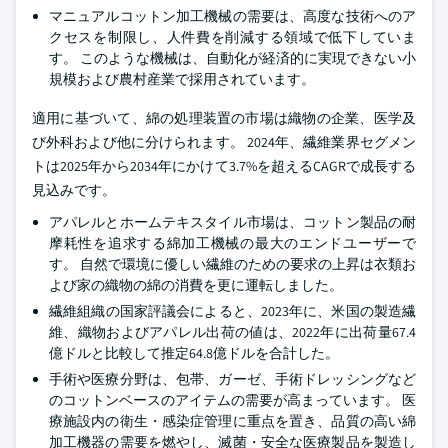
マニュアルコットン加工機械の需要は、高度な技術へのア
クセスを制限し、人件費を削減する領域で低下していま
す。 このような機械は、自動化が経済的に実現できない小
規模および農村産業で採用されています。
適用に基づいて、綿の処理装置の市場は織物の企業、医学及
び外科および他に分けられます。 2024年、繊維業界セグメン
トは2025年から2034年にかけて3.7%を超えるCAGRで成長する
見込みです。
アパレルとホームテキスタイル市場は、コットン製品の耐
摩耗性を追求する綿加工機械の最大のエンドユーザーで
す。 自然で環境に優しい繊維のための要求の上昇は衣類お
よび家の織物の綿の消費を更に運転しました。
繊維組織の国家評議会によると、2023年に、米国の製造繊
維、織物およびアパレル出荷の値は、2022年に出荷量67.4
億ドルと比較して推定64.8億ドルを合計した。
手術や医療分野は、包帯、ガーゼ、手術ドレッシングなど
のコットンベースのアイテムの需要が高まっています。 医
療施設内の衛生・感染症管理に重点を置き、品質の高い綿
加工機器の需要を燃やし、滅菌・安全な医療製品を製造し