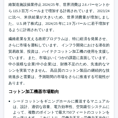
維製造施設操業停止 2024/25 年、世界消費は 2.6 パーセントか
ら 115.3 百万 ベールまで増加する計画されています。 2023/24
に比べ、米供給量が大きいため、世界消費量が増加しまし
た。 U.S. 終了株式は、2024/25 年に 2.9 万バール に若干増加す
るように計画されています。
繊維産業を支える政府プログラムは、特に経済を発展させ、
さらに市場を運転しています。 インフラ開発における潜在的
貿易政策、投資は、ハイテクコットン加工機の使用を支援し
ています。 また、市場はいくつかの課題に直面しています。
中小規模な企業(中小企業)は、財務不足のため、先進的なマ
シンを実装できません。 高品質のコットン製品の継続的な技
術進歩と需要は、予測期間の市場をさらに推進する可能性が
あります。
コットン加工機器市場動向
シードコットンをギニングホールに搬送するマニュアル
は、設計、適切な容量、電力効率性、空気吸引システムに
よって、複数のポイントで最大750フィートのコットンを
引っ張ります。 これにより、労働力不足・労働力不当化に