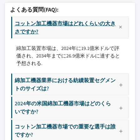
10.2.2 カナダ
11.2 コンチネンタルイーグル
5.7 仕上げ機
よくある質問(FAQ):
10.3 欧州
11.3 ギャニツァ・ジンニング・ミルズ
5.8 その他（選別等）
10.3.1 ドイツ
コットン加工機器市場はどれくらいの大き
11.4 キンベル・ジン・マシナリー
10.3.2 英国
さですか?
11.5 ラムス
10.3.3 フランス
11.6 ミツン
綿加工装置市場は、2024年に19.1億米ドルで評
10.3.4 スペイン
11.7 マルチプロ・マシーンズ
価され、2034年までに26.9億米ドルに達すると
10.3.5 イタリア
11.8 ムラテック
予想される.
10.3.6 オランダ
11.9 リーター
10.4 アジア太平洋
11.10 サンドテック
綿加工機器業界における紡績装置セグメン
10.4.1 中国
11.11 ザウラー
トのサイズは?
10.4.2 日本
11.12 サビオ
10.4.3 インド
11.13 サンテックテキスタイルマシナリー
2024年の米国綿加工機器市場はどのくら
10.4.4 オーストラリア
11.14 トンダグループ
いですか?
10.4.5 韓国
11.15 トルツシュラー
コットン加工機器市場での重要な選手は誰
10.5 ラテンアメリカ
ですか?
10.5.1 ブラジル