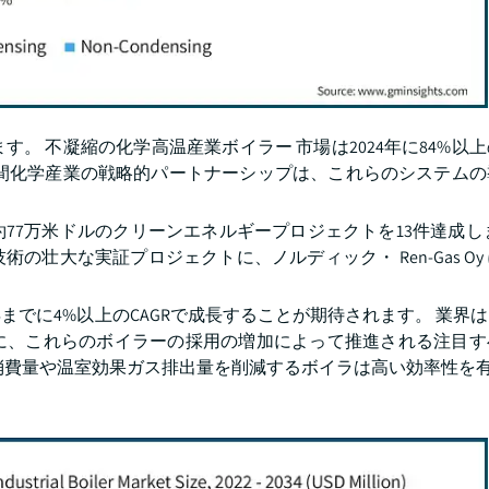
。 不凝縮の化学高温産業ボイラー 市場は2024年に84%以
民間化学産業の戦略的パートナーシップは、これらのシステムの
約77万米ドルのクリーンエネルギープロジェクトを13件達成し
壮大な実証プロジェクトに、ノルディック・ Ren-Gas Oy 
までに4%以上のCAGRで成長することが期待されます。 業界
に、これらのボイラーの採用の増加によって推進される注目す
消費量や温室効果ガス排出量を削減するボイラは高い効率性を