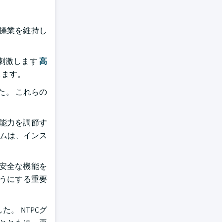
操業を維持し
刺激します
高
します。
た。 これらの
能力を調節す
テムは、インス
安全な機能を
うにする重要
。 NTPCグ