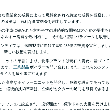
速な産業化の成長によって燃料化される急速な成長を観察し、
府の政策は、有利な事業機会を創出しています。
ーの作成に導かれた材料科学の連続的な開発はのための要求を
エネルギー消費を最小限にし、その他の設計パラメータも改善
ンティブは、米国製造に向けてUSD 235億の投資を宣言しまし
、新しい技術を育成します。
ユニットの革新により、化学プラントは現在の需要に基づいて
れます。
工業製品
ボイラー
お問い合わせ また、これらのシス
タイムを最小限に抑えます。
した高度なボイラーユニットを開発し、危険な設定であっても
た、継続的技術革新は、企業がセクターの足元を維持できるよ
デッシュに設立され、投資額は21.6億米ドルの支援を受けました