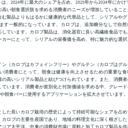
024年に最大のシェアを占め、2025年から2034年にかけて
の高い朝食選択肢を求める消費者のニーズが増加していること
含む製品よりもはるかに健康的な代替品として、シリアルやグ
ます一般的になっています。カロブは、追加糖分なしで自然
応しています。カロブ製品は、消化器官に良い高繊維食品でも
ーカーにとって、シリアルの栄養価を高め、特に魅力的な選択
イン（カロブはカフェインフリー）やグルテン（カロブはグル
い消費者にとって、朝食は健康を向上させるための重要な食
価の高いシリアル製品と結びつけられています。また、消費者
しています。消費者が差別化と付加価値を求める中、グレード
や朝食バーに使用するアプリケーションを拡大させています。
心とした長いカロブ栽培の歴史によって持続可能なシェアを占
、カロブの主要生産国であり、地域の料理文化に深く根ざした
アジア太平洋、中東の消費財市場に原料と加工カロブ製品を供