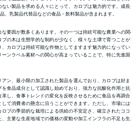
のない製品を求める人々にとって、カロブは魅力的です。成長
品、乳製品代替品などの食品・飲料製品が含まれます。
力な要因が数多くあります。その一つは持続可能な農業への関
ロブの木は生態学的な制約が少なく、様々な土壌で育つことが
り、カロブは持続可能な作物としてますます魅力的になってい
リーンラベル素材への関心が高まっていることで、特に先進国
リアン、最小限の加工された製品を選んでおり、カロブは好ま
ブを食品成分として認識し始めており、強力な抗酸化作用と抗
改革し、食事トレンドの変化を反映させるために食品を再調合
として消費者の懸念に沿うことができます。ただし、市場には
カロブの季節的な栽培による供給の不安定さ、確立されたココ
た、主要な生産地域での価格の変動や加工インフラの不足も生