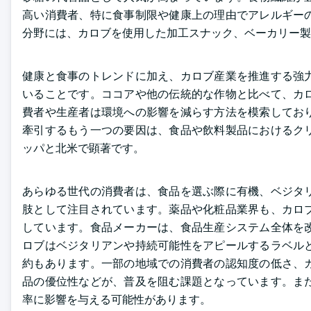
高い消費者、特に食事制限や健康上の理由でアレルギー
分野には、カロブを使用した加工スナック、ベーカリー製
健康と食事のトレンドに加え、カロブ産業を推進する強
いることです。ココアや他の伝統的な作物と比べて、カ
費者や生産者は環境への影響を減らす方法を模索してお
牽引するもう一つの要因は、食品や飲料製品におけるク
ッパと北米で顕著です。
あらゆる世代の消費者は、食品を選ぶ際に有機、ベジタ
肢として注目されています。薬品や化粧品業界も、カロ
しています。食品メーカーは、食品生産システム全体を
ロブはベジタリアンや持続可能性をアピールするラベル
約もあります。一部の地域での消費者の認知度の低さ、
品の優位性などが、普及を阻む課題となっています。ま
率に影響を与える可能性があります。