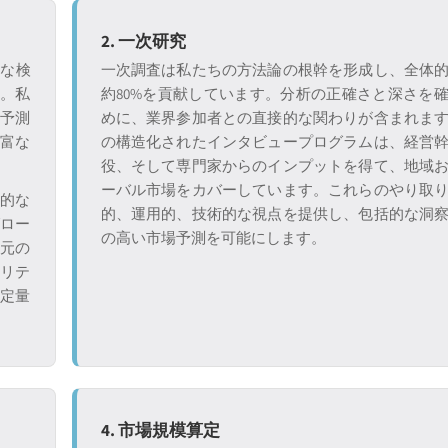
2. 一次研究
格な検
一次調査は私たちの方法論の根幹を形成し、全体
す。私
約80%を貢献しています。分析の正確さと深さを
、予測
めに、業界参加者との直接的な関わりが含まれま
豊富な
の構造化されたインタビュープログラムは、経営
役、そして専門家からのインプットを得て、地域
ーバル市場をカバーしています。これらのやり取
接的な
的、運用的、技術的な視点を提供し、包括的な洞
グロー
の高い市場予測を可能にします。
。元の
ビリテ
に定量
4. 市場規模算定