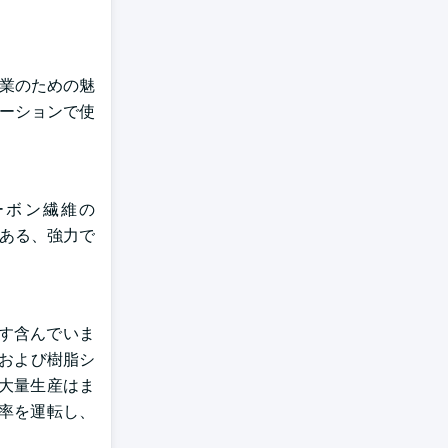
企業のための魅
ケーションで使
ーボン繊維の
欠である、強力で
ます含んでいま
維および樹脂シ
gの大量生産はま
受諾率を運転し、