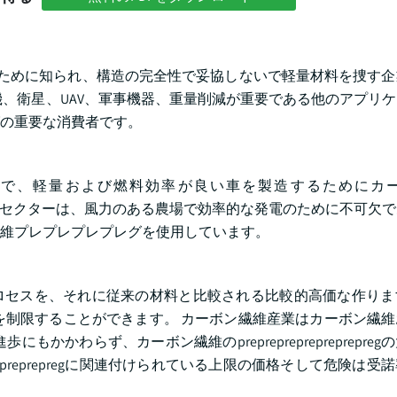
比率のために知られ、構造の完全性で妥協しないで軽量材料を捜す
機、衛星、UAV、軍事機器、重量削減が重要である他のアプリ
の重要な消費者です。
分で、軽量および燃料効率が良い車を製造するためにカ
風力エネルギーセクターは、風力のある農場で効率的な発電のために不可
繊維プレプレプレプレグを使用しています。
た製造プロセスを、それに従来の材料と比較される比較的高価な作り
を制限することができます。 カーボン繊維産業はカーボン繊
かわらず、カーボン繊維のpreprepreprepreprepre
repreprepregに関連付けられている上限の価格そして危険は