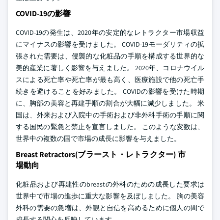
COVID-19の影響
COVID-19の発生は、2020年の安定的なレトラクター市場収益
にマイナスの影響を受けました。 COVID-19モーダリティの拡
張された需要は、侵襲的な化粧品の手順を構成する世界的な
美的産業に著しく影響を与えました。 2020年、コロナウイル
スによる死亡率や死亡率が最も高く、医療施設で他の死亡手
続きを避けることを好みました。 COVIDの影響を受けた時期
に、胸部の美容と再建手順の割合が大幅に減少しました。 米
国は、外来および入院中の手術および非外科手術の手順に関
する国民の緊急と禁止を宣言しました。 このような変数は、
世界中の複数の国で市場の成長に影響を与えました。
Breast Retractors(ブラースト・レトラクター) 市
場動向
化粧品および再建性のbreastの外科のための成長した要求は
世界中で市場の進歩に重大な影響を及ぼしました。 胸の美容
外科の需要の急増は、外観と自信を高めるために個人の間で
成長する関心を反映しています。