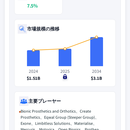
7.5%
市場規模の推移
2024
2025
2034
$1.51B
$0
$3.1B
主要プレーヤー
Bionic Prosthetics and Orthotics、Create
Prosthetics、Eqwal Group (Steeper Group)、
Exone、Limbitless Solutions、Materialise、
Mercuris、Motorica、Open Bionics、Prothea、