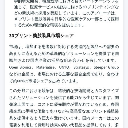
学的研究開発、積層造形における官民パートナーシップを
通じて、医療サービスの提供における3Dプリンティングな
どの新技術の採用を奨励しています。このアプローチは、
3Dプリント義肢装具を日常的な医療ケアの一部として採用
するための理想的な環境を提供します。
3Dプリント義肢装具市場シェア
市場は、増加する患者数に対応する先進的な製品への需要の
高まりに応えるための革新的なソリューションを提供する国
際的および国内企業の活発な組み合わせを有しています。
Open Bionics、Materialise、UNYQ、Stratasys、Steeper Group
などの企業は、市場における主要な競合企業であり、合わせ
て約60%の市場シェアを占めています。
この分野における競争は、継続的な技術開発とカスタマイズ
されたソリューションを提供する能力から生じています。開
発途上国では、コストに優先順位が置かれているため、多国
籍企業は手頃な価格でありながら高品質な3Dプリント義肢装
具を提供するよう圧力を受けています。国内メーカーはこの
需要を利用して費用対効果の高い代替品を提供しており、多