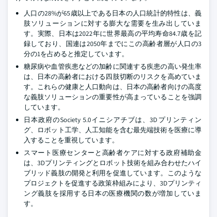
人口の28%が65歳以上である日本の人口統計的特性は、義
肢ソリューションに対する膨大な需要を生み出していま
す。実際、日本は2022年に世界最高の平均寿命84.7歳を記
録しており、国連は2050年までにこの高齢者層が人口の3
分の1を占めると推定しています。
糖尿病や血管疾患などの加齢に関連する疾患の高い発生率
は、日本の高齢者における四肢切断のリスクを高めていま
す。これらの健康と人口動向は、日本の高齢者向けの高度
な義肢ソリューションの重要性が高まっていることを強調
しています。
日本政府のSociety 5.0イニシアチブは、3Dプリンティン
グ、ロボット工学、人工知能を含む最先端技術を医療に導
入することを重視しています。
スマート医療センターと高齢者ケアに対する政府補助金
は、3Dプリンティングとロボット技術を組み合わせたハイ
ブリッド義肢の開発と利用を促進しています。このような
プロジェクトを促進する政策枠組みにより、3Dプリンティ
ング義肢を採用する日本の医療機関の数が増加していま
す。