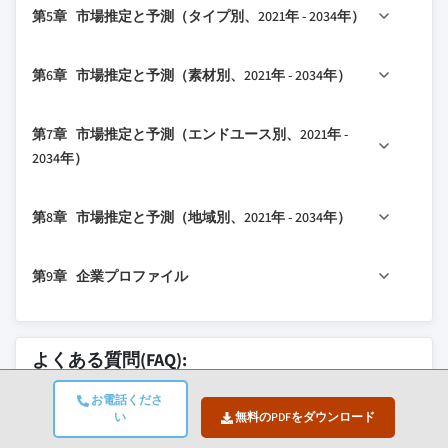
第5章 市場推定と予測（タイプ別、2021年 - 2034年）
1.4 予測モデル
3.2.1.1 個別化・手頃な義肢ソリューショ
4.2 競争市場シェア分析
1.5 一次調査と検証
ンへの需要増加
4.3 企業マトリックス分析
5.1 主要トレンド
1.5.1 一次ソース
第6章 市場推定と予測（素材別、2021年 - 2034年）
3.2.1.2 3Dプリンティングと素材における
4.4 主要市場プレイヤーの競争分析
5.2 四肢
技術的進歩
1.5.2 データマイニングソース
4.5 競争ポジショニングマトリックス
5.3 ソケット
6.1 主要トレンド
3.2.1.3 糖尿病、外傷、血管疾患による四
第7章 市場推定と予測（エンドユース別、2021年 -
4.6 戦略的展望マトリックス
5.4 関節
6.2 ポリプロピレン
肢喪失の増加
2034年）
5.5 その他のタイプ
6.3 ポリエチレン
3.2.1.4 非営利団体や人道的イニシアチブ
7.1 主要トレンド
6.4 アクリル
からの支援拡大
第8章 市場推定と予測（地域別、2021年 - 2034年）
7.2 病院
6.5 ポリウレタン
3.2.2 産業の落とし穴と課題
7.3 リハビリテーションセンター
8.1 主要トレンド
3.2.2.1 標準化された規制と品質管理の不
第9章 企業プロファイル
7.4 義肢クリニック
足
8.2 北米
7.5 その他のエンドユース
3.2.2.2 熟練した専門家と技術知識の不足
8.2.1 米国
9.1 Bionic Prosthetics and Orthotics
3.3 成長ポテンシャル分析
8.2.2 カナダ
9.2 Create Prosthetics
よくある質問(FAQ):
3.4 ギャップ分析
8.3 欧州
9.3 Eqwal Group（Steeper Group）
3.5 技術ランドスケープ
8.3.1 ドイツ
3Dプリンターで製造された義肢の市場規
9.4 Exone
お電話くださ
い
無料のPDFをダウンロード
3.6 将来の市場トレンド
8.3.2 英国
模はどれくらいですか？
9.5 Limbitless Solutions