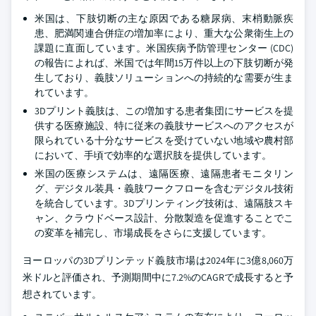
米国は、下肢切断の主な原因である糖尿病、末梢動脈疾
患、肥満関連合併症の増加率により、重大な公衆衛生上の
課題に直面しています。米国疾病予防管理センター (CDC)
の報告によれば、米国では年間15万件以上の下肢切断が発
生しており、義肢ソリューションへの持続的な需要が生ま
れています。
3Dプリント義肢は、この増加する患者集団にサービスを提
供する医療施設、特に従来の義肢サービスへのアクセスが
限られている十分なサービスを受けていない地域や農村部
において、手頃で効率的な選択肢を提供しています。
米国の医療システムは、遠隔医療、遠隔患者モニタリン
グ、デジタル装具・義肢ワークフローを含むデジタル技術
を統合しています。3Dプリンティング技術は、遠隔肢スキ
ャン、クラウドベース設計、分散製造を促進することでこ
の変革を補完し、市場成長をさらに支援しています。
ヨーロッパの3Dプリンテッド義肢市場は2024年に3億8,060万
米ドルと評価され、予測期間中に7.2%のCAGRで成長すると予
想されています。