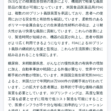
(SLS)などの積層造形技術の進歩により、機能的で軽量な義肢
部品の製造が可能になっています。米国食品医薬品局(FDA)
は、複数の3Dプリント義肢装置を承認しており、患者への使
用における安全性と有効性を確認しています。柔軟性のある
ポリマーや金属合金などの生体適合性材料の存在は、より耐
久性があり快適な義肢に貢献しています。これらの改善によ
り、製造時間が短縮され、機器の品質が向上し、患者や医師
がより広く利用できるようになります。FDAによる3Dプリン
ト義肢の継続的な支援と監視は、これらが主流医療に安全に
組み込まれることを保証します。
糖尿病、末梢動脈疾患、がんなどの慢性疾患の有病率の増加
に加え、自動車事故や戦闘による外傷が重なり、世界中で切
断手術の件数が増加しています。米国国立衛生研究所(NIH)に
よると、米国だけで年間約18万5000件の切断手術が行われて
います。この拡大する患者層は、効率的で手頃な価格の義肢
装置を必要としています。3Dプリンティングは、高度な製造
工場を必要とせずに現地で低コスト製造を可能にすること
で、医療インフラが不十分な地域に効率的なソリューション
を提供します。切断手術の発生率の増加は、手頃な価格の義