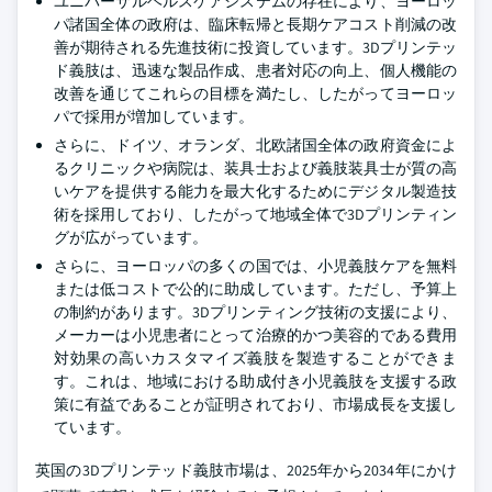
ユニバーサルヘルスケアシステムの存在により、ヨーロッ
パ諸国全体の政府は、臨床転帰と長期ケアコスト削減の改
善が期待される先進技術に投資しています。3Dプリンテッ
ド義肢は、迅速な製品作成、患者対応の向上、個人機能の
改善を通じてこれらの目標を満たし、したがってヨーロッ
パで採用が増加しています。
さらに、ドイツ、オランダ、北欧諸国全体の政府資金によ
るクリニックや病院は、装具士および義肢装具士が質の高
いケアを提供する能力を最大化するためにデジタル製造技
術を採用しており、したがって地域全体で3Dプリンティン
グが広がっています。
さらに、ヨーロッパの多くの国では、小児義肢ケアを無料
または低コストで公的に助成しています。ただし、予算上
の制約があります。3Dプリンティング技術の支援により、
メーカーは小児患者にとって治療的かつ美容的である費用
対効果の高いカスタマイズ義肢を製造することができま
す。これは、地域における助成付き小児義肢を支援する政
策に有益であることが証明されており、市場成長を支援し
ています。
英国の3Dプリンテッド義肢市場は、2025年から2034年にかけ