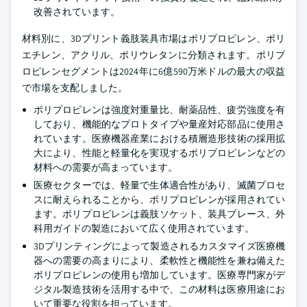
改善されています。
材料別に、3Dプリント義肢装具市場はポリプロピレン、ポリ
エチレン、アクリル、ポリウレタンに分類されます。ポリプ
ロピレンセグメントは2024年に6億590万米ドルの最大の収益
で市場を支配しました。
ポリプロピレンは強度対重量比、耐薬品性、疲労強度を有
しており、機能的なプロトタイプや量産対応部品に使用さ
れています。医療機器産業における積層造形技術の採用拡
大により、性能と軽量化を実現するポリプロピレンなどの
材料への需要が高まっています。
医療セクターでは、軽量で生体適合性があり、滅菌プロセ
スに耐えられることから、ポリプロピレンが採用されてい
ます。ポリプロピレンは義肢ソケット、装具ブレース、外
科用ガイドの製造において広く使用されています。
3Dプリンティングによって製造されるカスタマイズ医療機
器への需要の高まりにより、柔軟性と機能性を兼ね備えた
ポリプロピレンの使用も増加しています。医療専門家がデ
ジタル製造技術を活用する中で、この材料は医療用途にお
いて重要な役割を担っています。