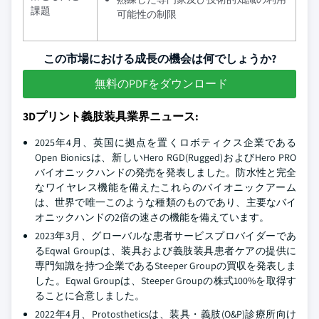
課題
可能性の制限
この市場における成長の機会は何でしょうか?
無料のPDFをダウンロード
3Dプリント義肢装具業界ニュース:
2025年4月、英国に拠点を置くロボティクス企業である
Open Bionicsは、新しいHero RGD(Rugged)およびHero PRO
バイオニックハンドの発売を発表しました。防水性と完全
なワイヤレス機能を備えたこれらのバイオニックアーム
は、世界で唯一このような種類のものであり、主要なバイ
オニックハンドの2倍の速さの機能を備えています。
2023年3月、グローバルな患者サービスプロバイダーであ
るEqwal Groupは、装具および義肢装具患者ケアの提供に
専門知識を持つ企業であるSteeper Groupの買収を発表しま
した。Eqwal Groupは、Steeper Groupの株式100%を取得す
ることに合意しました。
2022年4月、Protostheticsは、装具・義肢(O&P)診療所向け