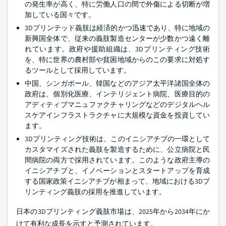
の発生率が高く、特に労働人口の間で外傷による切断が増
加している国々です。
3Dプリンテッド義肢は経済的かつ迅速であり、特に地域の
新興国全体で、従来の義肢製造センターが少数かつ遠く離
れています。政府や援助組織は、3Dプリンティング技術
を、特に世界の農村部や貧困地域からのこの要求に対処す
るツールとして採用しています。
中国、シンガポール、韓国などのアジア太平洋諸国全体の
政府は、個別化医療、インテリジェント病院、医療目的の
アディティブマニュファクチャリングなどのデジタルヘル
スケアインフラストラクチャに大規模な資金を投資してい
ます。
3Dプリンティング技術は、このイニシアチブの一環として
カスタマイズされた義肢を製造するために、公立病院と民
間病院の両方で採用されています。このような政府主導の
イニシアチブと、イノベーションとスタートアップを育成
する国家政策イニシアチブが相まって、地域における3Dプ
リンティング義肢の採用を推進しています。
日本の3Dプリンティング義肢市場は、2025年から2034年にか
けて有利な成長を示すと予測されています。