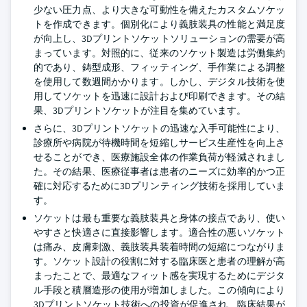
少ない圧力点、より大きな可動性を備えたカスタムソケッ
トを作成できます。個別化により義肢装具の性能と満足度
が向上し、3Dプリントソケットソリューションの需要が高
まっています。対照的に、従来のソケット製造は労働集約
的であり、鋳型成形、フィッティング、手作業による調整
を使用して数週間かかります。しかし、デジタル技術を使
用してソケットを迅速に設計および印刷できます。その結
果、3Dプリントソケットが注目を集めています。
さらに、3Dプリントソケットの迅速な入手可能性により、
診療所や病院が待機時間を短縮しサービス生産性を向上さ
せることができ、医療施設全体の作業負荷が軽減されまし
た。その結果、医療従事者は患者のニーズに効率的かつ正
確に対応するために3Dプリンティング技術を採用していま
す。
ソケットは最も重要な義肢装具と身体の接点であり、使い
やすさと快適さに直接影響します。適合性の悪いソケット
は痛み、皮膚刺激、義肢装具装着時間の短縮につながりま
す。ソケット設計の役割に対する臨床医と患者の理解が高
まったことで、最適なフィット感を実現するためにデジタ
ル手段と積層造形の使用が増加しました。この傾向により
3Dプリントソケット技術への投資が促進され、臨床結果が