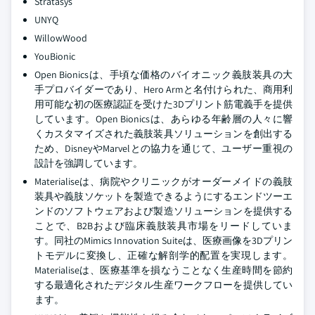
Stratasys
UNYQ
WillowWood
YouBionic
Open Bionicsは、手頃な価格のバイオニック義肢装具の大
手プロバイダーであり、Hero Armと名付けられた、商用利
用可能な初の医療認証を受けた3Dプリント筋電義手を提供
しています。Open Bionicsは、あらゆる年齢層の人々に響
くカスタマイズされた義肢装具ソリューションを創出する
ため、DisneyやMarvelとの協力を通じて、ユーザー重視の
設計を強調しています。
Materialiseは、病院やクリニックがオーダーメイドの義肢
装具や義肢ソケットを製造できるようにするエンドツーエ
ンドのソフトウェアおよび製造ソリューションを提供する
ことで、B2Bおよび臨床義肢装具市場をリードしていま
す。同社のMimics Innovation Suiteは、医療画像を3Dプリン
トモデルに変換し、正確な解剖学的配置を実現します。
Materialiseは、医療基準を損なうことなく生産時間を節約
する最適化されたデジタル生産ワークフローを提供してい
ます。