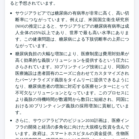
ると予想されています。
サウジアラビアでは糖尿病の有病率が非常に高く、高い切
断率につながっています。例えば、米国国立衛生研究所
(NIH)の推定によると、サウジアラビアの糖尿病有病率は成
人全体の25%以上であり、世界で最も高い水準にありま
す。この健康問題は、糖尿病による下肢切断率の上昇につ
ながっています。
糖尿病負担の大幅な増加により、医療制度は費用対効果が
高く効果的な義肢ソリューションを提供するという圧力に
さらされています。3Dプリンティング技術により、同国の
医療施設は患者固有のニーズに合わせてカスタマイズされ
たパーソナライズド義肢をタイムリーに提供できるように
なり、糖尿病患者の増加に対応する医療センターにとって
不可欠なソリューションとなっています。このプロセスに
より義肢の待機時間が数週間から数日に短縮され、同国に
おける3Dプリンティング義肢の採用増加に貢献していま
す。
さらに、サウジアラビアのビジョン2030計画は、医療イン
フラの開発と経済の多角化に向けた大規模な投資を含んで
います。政府は、スマートホスピタルの資金提供、生物医