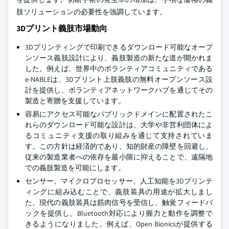
肢ソリューションの必要性を強調しています。
3Dプリント義肢市場動向
3Dプリンティングで印刷できるダウンロード可能なオープ
ンソース義肢設計により、義肢製造の新たな道が開かれま
した。例えば、世界中のボランティアコミュニティである
e-NABLEは、3Dプリント上肢義肢の無料オープンソース設
計を提供し、ボランティアネットワークハブを通じてその
製造と寄贈を支援しています。
容易にアクセス可能なパブリックドメインに配置されたこ
れらのダウンロード可能な設計は、大学や非営利団体によ
るコミュニティ支援の取り組みを通じて支持されていま
す。この方針は経済的であり、知的財産の障壁を回避し、
従来の製造業者への依存を最小限に抑えることで、遠隔地
での義肢製造を可能にします。
センサー、マイクロプロセッサー、人工知能を3Dプリンテ
ィングに組み込むことで、義肢装具の用途が拡大しまし
た。現代の義肢装具は筋肉信号を受信し、触覚フィードバ
ックを提供し、Bluetooth対応により握力と動作を調整で
きるようになりました。例えば、Open Bionicsが提供する