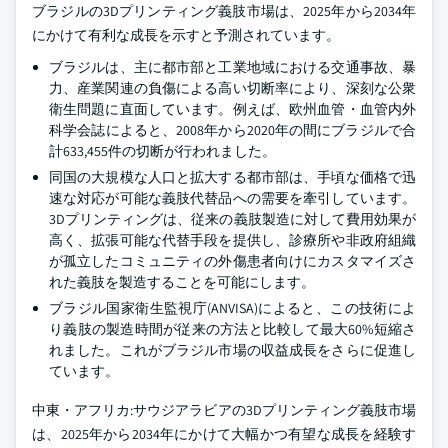
ブラジルの3Dプリンティング義肢市場は、2025年から2034年
にかけて有利な成長を示すと予測されています。
ブラジルは、主に都市部と工業地域における交通事故、暴
力、産業関連の負傷による高い切断率により、深刻な公衆
衛生問題に直面しています。例えば、欧州血管・血管内外
科学会誌によると、2008年から2020年の間にブラジルで合
計633,455件の切断が行われました。
同国の大規模な人口と拡大する都市部は、手頃な価格で迅
速な対応が可能な義肢代替品への需要を牽引しています。
3Dプリンティングは、従来の義肢製造に対して費用効果が
高く、拡張可能な代替手段を提供し、診療所や非政府組織
が孤立したコミュニティの外傷患者向けにカスタマイズさ
れた義肢を製造することを可能にします。
ブラジル国家衛生監視庁(ANVISA)によると、この技術によ
り義肢の製造時間が従来の方法と比較して最大60%短縮さ
れました。これがブラジル市場の収益成長をさらに促進し
ています。
中東・アフリカ:サウジアラビアの3Dプリンティング義肢市場
は、2025年から2034年にかけて大幅かつ有望な成長を経験す