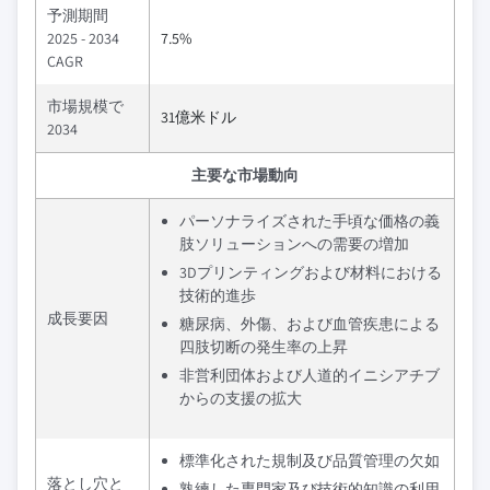
予測期間
2025 - 2034
7.5%
CAGR
市場規模で
31億米ドル
2034
主要な市場動向
パーソナライズされた手頃な価格の義
肢ソリューションへの需要の増加
3Dプリンティングおよび材料における
技術的進歩
成長要因
糖尿病、外傷、および血管疾患による
四肢切断の発生率の上昇
非営利団体および人道的イニシアチブ
からの支援の拡大
標準化された規制及び品質管理の欠如
落とし穴と
熟練した専門家及び技術的知識の利用