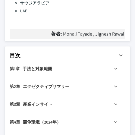
サウジアラビア
UAE
著者:
Monali Tayade , Jignesh Rawal
目次
第1章 手法と対象範囲
1.1 市場範囲と定義
第2章 エグゼクティブサマリー
1.2 調査設計
1.2.1 調査アプローチ
2.1 産業360°概要
第3章 産業インサイト
1.2.2 データ収集方法
1.3 基本推定値と計算
3.1 産業エコシステム分析
第4章 競争環境（2024年）
1.3.1 基準年の計算
3.2 産業への影響要因
1.3.2 市場推定のための主要トレンド
3.2.1 成長ドライバー
4.1 はじめに