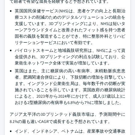
て顕著で有望な成長を経験すると予想されています。
英国国民保健サービス(NHS)は、患者ケアの向上と長期治
療コストの削減のためのデジタルソリューションの統合を
支援しています。3Dプリンティングにより、NHSは短いタ
ーンアラウンドタイムと改善されたフィット感を持つ患者
固有の義肢を製造することができ、特に整形外科とリハビ
リテーションサービスにおいて有効です。
パイロットスキームと地域義肢研究所は、NHSによって資
金提供され、3Dプリンティングの利点を試験しており、公
衆衛生ネットワーク全体で実装が増加しています。
英国はまた、主に糖尿病の高い有病率、末梢動脈疾患患
者、肥満関連合併症により、下肢切断の増加を目撃してい
ます。イングランド公衆衛生局は、毎年数千件の切断が実
施されていることを示しています。英国政府の糖尿病統計
によると、2023年から2024年にかけて、成人(17歳以上)に
おける2型糖尿病の有病率も6.8%から7%に増加しました。
アジア太平洋の3Dプリンテッド義肢市場は、予測期間中に
8.1%の最も速いCAGRで成長すると予想されています。
インド、インドネシア、ベトナムは、産業事故や交通事故