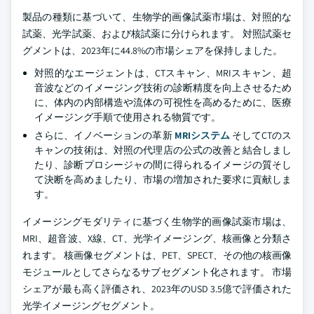
製品の種類に基づいて、生物学的画像試薬市場は、対照的な
試薬、光学試薬、および核試薬に分けられます。 対照試薬セ
グメントは、2023年に44.8%の市場シェアを保持しました。
対照的なエージェントは、CTスキャン、MRIスキャン、超
音波などのイメージング技術の診断精度を向上させるため
に、体内の内部構造や流体の可視性を高めるために、医療
イメージング手順で使用される物質です。
さらに、イノベーションの革新
MRIシステム
そしてCTのス
キャンの技術は、対照の代理店の公式の改善と結合しまし
たり、診断プロシージャの間に得られるイメージの質そし
て決断を高めましたり、市場の増加された要求に貢献しま
す。
イメージングモダリティに基づく生物学的画像試薬市場は、
MRI、超音波、X線、CT、光学イメージング、核画像と分類さ
れます。 核画像セグメントは、PET、SPECT、その他の核画像
モジュールとしてさらなるサブセグメント化されます。 市場
シェアが最も高く評価され、2023年のUSD 3.5億で評価された
光学イメージングセグメント。