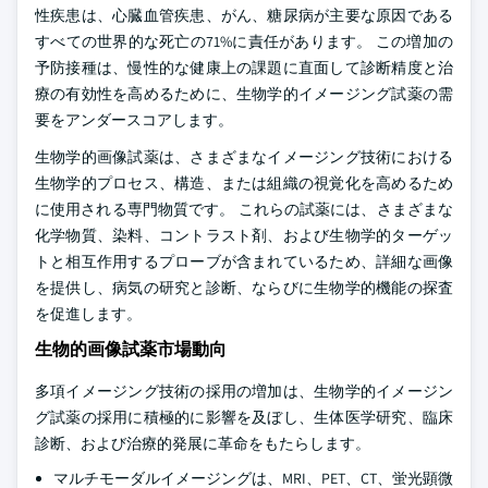
性疾患は、心臓血管疾患、がん、糖尿病が主要な原因である
すべての世界的な死亡の71%に責任があります。 この増加の
予防接種は、慢性的な健康上の課題に直面して診断精度と治
療の有効性を高めるために、生物学的イメージング試薬の需
要をアンダースコアします。
生物学的画像試薬は、さまざまなイメージング技術における
生物学的プロセス、構造、または組織の視覚化を高めるため
に使用される専門物質です。 これらの試薬には、さまざまな
化学物質、染料、コントラスト剤、および生物学的ターゲッ
トと相互作用するプローブが含まれているため、詳細な画像
を提供し、病気の研究と診断、ならびに生物学的機能の探査
を促進します。
生物的画像試薬市場動向
多項イメージング技術の採用の増加は、生物学的イメージン
グ試薬の採用に積極的に影響を及ぼし、生体医学研究、臨床
診断、および治療的発展に革命をもたらします。
マルチモーダルイメージングは、MRI、PET、CT、蛍光顕微