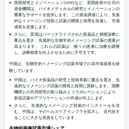
英国研究とイノベーション(UKRI)など、英国政府や公共の
資金機関は、バイオメディカルの研究とイノベーションの
重要なサポートを提供します。 この資金調達により、先進
的なイメージング技術と試薬の開発と採用を加速し、市場
成長を促進します。
さらに、英国はパーソナライズされた医薬品と精密診断に
重点を置き、先進的な生物学的イメージング試薬の需要が
高まります。 これらの試薬は、個々の患者に治療を調整
し、診断精度を向上させるために不可欠です。
中国は、生物学的イメージング試薬市場での高市場成長を経
験しています。
中国は、バイオ医薬品の研究と技術革新に重点を置き、先
進的なイメージング試薬の開発と採用に貢献します。 国際
機関との共同研究の取り組みとコラボレーションにより、
新規試薬やアプリケーションの作成が向上します。
さらに、先進的なイメージング技術のインストールを含
む、中国は、そのヘルスケアインフラを拡大し、近代化す
ることに大きな投資をしています。
生物的画像試薬市場シェア