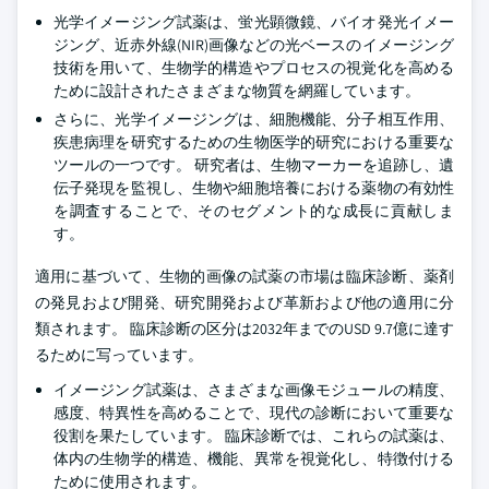
光学イメージング試薬は、蛍光顕微鏡、バイオ発光イメー
ジング、近赤外線(NIR)画像などの光ベースのイメージング
技術を用いて、生物学的構造やプロセスの視覚化を高める
ために設計されたさまざまな物質を網羅しています。
さらに、光学イメージングは、細胞機能、分子相互作用、
疾患病理を研究するための生物医学的研究における重要な
ツールの一つです。 研究者は、生物マーカーを追跡し、遺
伝子発現を監視し、生物や細胞培養における薬物の有効性
を調査することで、そのセグメント的な成長に貢献しま
す。
適用に基づいて、生物的画像の試薬の市場は臨床診断、薬剤
の発見および開発、研究開発および革新および他の適用に分
類されます。 臨床診断の区分は2032年までのUSD 9.7億に達す
るために写っています。
イメージング試薬は、さまざまな画像モジュールの精度、
感度、特異性を高めることで、現代の診断において重要な
役割を果たしています。 臨床診断では、これらの試薬は、
体内の生物学的構造、機能、異常を視覚化し、特徴付ける
ために使用されます。