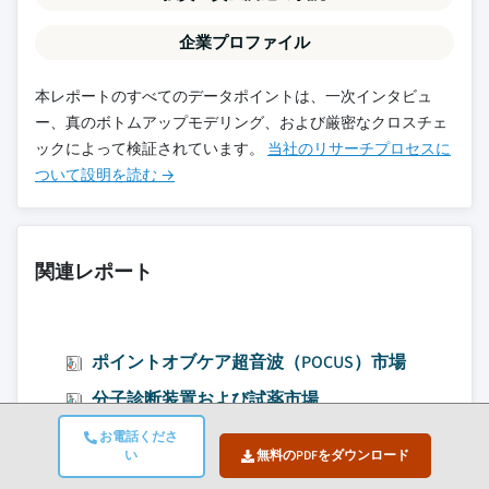
企業プロファイル
本レポートのすべてのデータポイントは、一次インタビュ
ー、真のボトムアップモデリング、および厳密なクロスチェ
ックによって検証されています。
当社のリサーチプロセスに
ついて設明を読む →
関連レポート
ポイントオブケア超音波（POCUS）市場
分子診断装置および試薬市場
臨床グレードウェアラブル市場
お電話くださ
い
無料のPDFをダウンロード
マンモグラフィーシステム市場