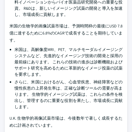
料イノベーションからバイオ医薬品研究開発への重要な投
資。 R&Dは、新しいイメージング試薬の開発と導入を加速
し、市場成長に貢献します。
米国の生物学的画像試薬市場は、予測時間枠の最後にUSD 7.8
億に達するために6.8%のCAGRで成長することを期待していま
す。
米国は、高解像度MRI、PET、マルチモーダルイメージング
システムなど、先進的なイメージング技術の開発と採用の
最前線にあります。 これらの技術の進歩は診断機能および
サポート研究を高めるために革新的なイメージ投薬の試薬
を要求します。
さらに、米国におけるがん、心血管疾患、神経障害などの
慢性疾患の上昇発生率は、正確な診断ツールの需要が高ま
ります。 生物学的イメージング試薬は、これらの条件を検
出し、管理するのに重要な役割を果たし、市場成長に貢献
します。
U.K. 生物学的画像試薬市場は、今後数年で著しく成長するた
めに計画されています。