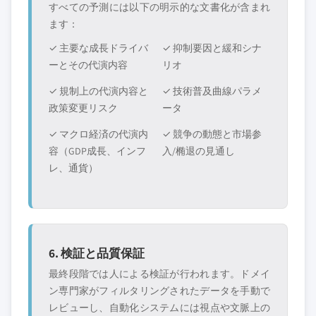
すべての予測には以下の明示的な文書化が含まれ
ます：
✓ 主要な成長ドライバ
✓ 抑制要因と緩和シナ
ーとその代演内容
リオ
✓ 規制上の代演内容と
✓ 技術普及曲線パラメ
政策変更リスク
ータ
✓ マクロ経済の代演内
✓ 競争の動態と市場参
容（GDP成長、インフ
入/椭退の見通し
レ、通貨）
6. 検証と品質保証
最終段階では人による検証が行われます。ドメイ
ン専門家がフィルタリングされたデータを手動で
レビューし、自動化システムには視点や文脈上の