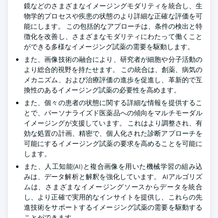
鏡などのさまざまなイメージングモダリティを統合し、生
物学的プロセスや疾患の状態のより詳細な正確な評価を可
能にします。 この包括的なアプローチは、条件の検出と特
徴化を改善し、さまざまなモダリティにわたって働くこと
ができる多様なイメージング試薬の需要を駆動します。
また、画像技術の融合により、研究者が細胞や分子活動の
より総合的視野を持たせます。 この統合は、創薬、病気の
メカニズム、および治療評価の進歩を促進し、革新的で互
換性のあるイメージング試薬の必要性を高めます。
また、個々の患者の状態に関する詳細な情報を提供するこ
とで、パーソナライズド医薬品への傾向をマルチモーダル
イメージングが支援しています。 これはより調整され、有
効な処置の計画、精密で、個人化された診断アプローチを
可能にするイメージング試薬の要求を高めることを可能に
します。
また、人工知能(AI)と複合画像を用いた機械学習の組み込
みは、データ解析と解釈を強化しています。 AIアルゴリズ
ムは、さまざまなイメージングソースからデータを統合
し、より正確で実用的なインサイトを提供し、これらの先
進技術をサポートするイメージング試薬の需要を駆動する
ことができます。