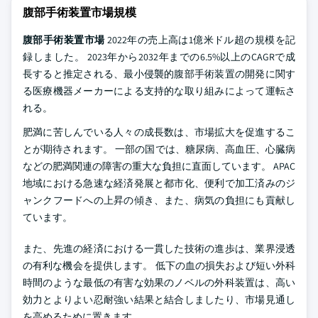
腹部手術装置市場規模
腹部手術装置市場
2022年の売上高は1億米ドル超の規模を記
録しました。 2023年から2032年までの6.5%以上のCAGRで成
長すると推定される、最小侵襲的腹部手術装置の開発に関す
る医療機器メーカーによる支持的な取り組みによって運転さ
れる。
肥満に苦しんでいる人々の成長数は、市場拡大を促進するこ
とが期待されます。 一部の国では、糖尿病、高血圧、心臓病
などの肥満関連の障害の重大な負担に直面しています。 APAC
地域における急速な経済発展と都市化、便利で加工済みのジ
ャンクフードへの上昇の傾き、また、病気の負担にも貢献し
ています。
また、先進の経済における一貫した技術の進歩は、業界浸透
の有利な機会を提供します。 低下の血の損失および短い外科
時間のような最低の有害な効果のノベルの外科装置は、高い
効力とよりよい忍耐強い結果と結合しましたり、市場見通し
を高めるために置きます。