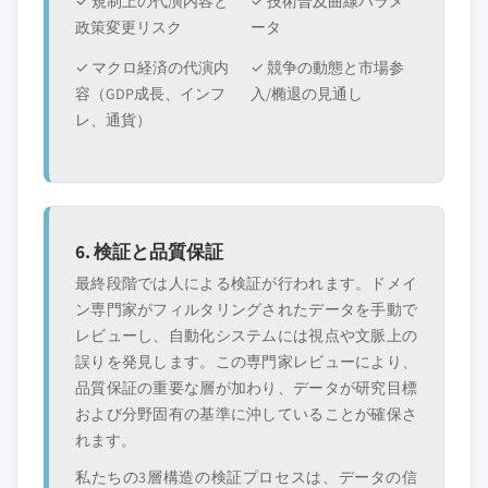
✓ 規制上の代演内容と
✓ 技術普及曲線パラメ
政策変更リスク
ータ
✓ マクロ経済の代演内
✓ 競争の動態と市場参
容（GDP成長、インフ
入/椭退の見通し
レ、通貨）
6. 検証と品質保証
最終段階では人による検証が行われます。ドメイ
ン専門家がフィルタリングされたデータを手動で
レビューし、自動化システムには視点や文脈上の
誤りを発見します。この専門家レビューにより、
品質保証の重要な層が加わり、データが研究目標
および分野固有の基準に沖していることが確保さ
れます。
私たちの3層構造の検証プロセスは、データの信