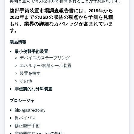
再開と並んで有力な手順が目撃されることが予想されます。
腹部手術装置市場調査報告書には、2018年から
2032年までのUSDの収益の観点から予測を見積
もり、業界の詳細なカバレッジが含まれていま
す。
製品情報
最小侵襲手術装置
デバイスのステープリング
エネルギー/容器シール装置
装置を捜す
その他
非侵襲的な外科装置
プロシージャ
袖のgastrectomy
胃バイパス
修正腹部手術
非侵襲的なbariatricの外科