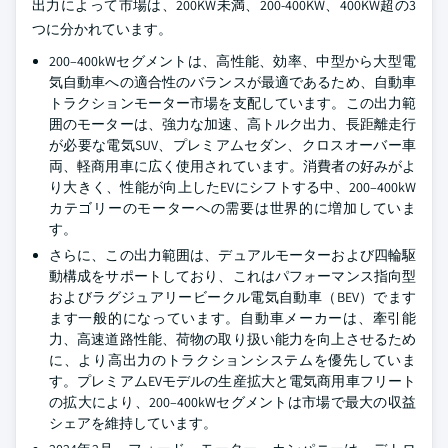
出力によって市場は、200KW未満、200-400KW、400KW超の3
つに分かれています。
200–400kWセグメントは、高性能、効率、中型から大型電
気自動車への適合性のバランスが最適であるため、自動車
トラクションモーター市場を支配しています。この出力範
囲のモーターは、強力な加速、高トルク出力、長距離走行
が必要な電気SUV、プレミアムセダン、クロスオーバー車
両、軽商用車に広く使用されています。消費者の好みがよ
り大きく、性能が向上したEVにシフトする中、200–400kW
カテゴリーのモーターへの需要は世界的に増加していま
す。
さらに、この出力範囲は、デュアルモーターおよび四輪駆
動構成をサポートしており、これはパフォーマンス指向型
およびラグジュアリービークル電気自動車（BEV）でます
ます一般的になっています。自動車メーカーは、牽引能
力、高速道路性能、荷物の取り扱い能力を向上させるため
に、より高出力のトラクションシステムを優先していま
す。プレミアムEVモデルの生産拡大と電気商用車フリート
の拡大により、200–400kWセグメントは市場で最大の収益
シェアを維持しています。