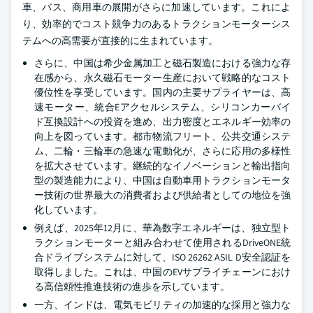
車、バス、商用車の展開がさらに加速しています。これによ
り、効率的でコスト競争力のあるトラクションモーターシス
テムへの高需要が直接的に生まれています。
さらに、中国は希少金属加工と磁石製造における強力な存
在感から、永久磁石モーター生産において戦略的なコスト
優位性を享受しています。国内の主要サプライヤーは、高
速モーター、統合Eアクセルシステム、シリコンカーバイ
ド互換設計への投資を進め、出力密度とエネルギー効率の
向上を図っています。都市物流フリート、公共交通システ
ム、二輪・三輪車の急速な電動化が、さらに応用の多様性
を拡大させています。継続的なイノベーションと輸出指向
型の製造能力により、中国は自動車用トラクションモータ
ー技術の世界最大の消費者および供給者としての地位を強
化しています。
例えば、2025年12月に、華為数字エネルギーは、独立型ト
ラクションモーターと組み合わせて使用されるDriveONE統
合ドライブシステムに対して、ISO 26262 ASIL D安全認証を
取得しました。これは、中国のEVサプライチェーンにおけ
る高信頼性推進技術の進歩を示しています。
一方、インドは、電気モビリティの加速的な採用と強力な