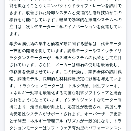
能を損なうことなくコンパクトなドライブトレーンを設計で
きます。改善された冷却システムと先進的な巻線技術がこの
移行を可能にしています。軽量で効率的な推進システムへの
注目は、次世代モーター工学のイノベーションを促進してい
ます。
希少金属供給の集中と価格変動に関する懸念は、代替モータ
ー技術の開発を促しています。誘導モーターやスイッチドリ
ラクタンスモーターが、永久磁石システムの代替として注目
されています。さらに、メーカーは磁石の使用を最適化し、
依存度を低減させています。この転換は、業界全体の設計戦
略、調達モデル、長期的な材料調達決定に影響を与えていま
す。
トラクションモーターは、トルク供給、回生ブレーキ、
エネルギー効率を最適化する高度な制御ソフトウェアと統合
されるようになっています。インテリジェントなモーター制
御により、走行距離が向上し、応答性が改善され、高度な車
両安定性システムがサポートされます。オーバーザエア更新
と予測型エネルギー管理アルゴリズムが一般的になり、トラ
クションモーターはソフトウェア有効型のパフォーマンスシ