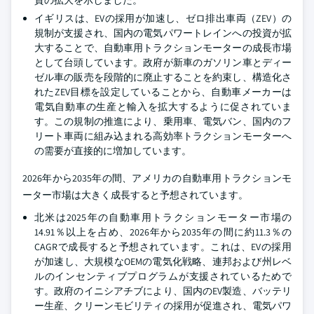
イギリスは、EVの採用が加速し、ゼロ排出車両（ZEV）の
規制が支援され、国内の電気パワートレインへの投資が拡
大することで、自動車用トラクションモーターの成長市場
として台頭しています。政府が新車のガソリン車とディー
ゼル車の販売を段階的に廃止することを約束し、構造化さ
れたZEV目標を設定していることから、自動車メーカーは
電気自動車の生産と輸入を拡大するように促されていま
す。この規制の推進により、乗用車、電気バン、国内のフ
リート車両に組み込まれる高効率トラクションモーターへ
の需要が直接的に増加しています。
2026年から2035年の間、アメリカの自動車用トラクションモ
ーター市場は大きく成長すると予想されています。
北米は2025年の自動車用トラクションモーター市場の
14.91％以上を占め、2026年から2035年の間に約11.3％の
CAGRで成長すると予想されています。これは、EVの採用
が加速し、大規模なOEMの電気化戦略、連邦および州レベ
ルのインセンティブプログラムが支援されているためで
す。政府のイニシアチブにより、国内のEV製造、バッテリ
ー生産、クリーンモビリティの採用が促進され、電気パワ