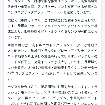
クションモーターは標準的な推進ユニットから、高速高速道
路走行や重荷重商用アプリケーションを支援できる効率的な
エンジニアリングプラットフォームへと進化しています。
電動化は車両カテゴリー全体に構造的な変革をもたらしてい
ます。乗用車では、デュアルモーターおよびトリモーター構
成により、四輪駆動性能とトルクベクタリングが可能になっ
ています。
商用車両では、高トルクのトラクションモーターが電動バ
ス、配送バン、地域用トラックのグレードアビリティとペイ
ロード効率を向上させる支援を行っています。バッテリーの
コストが低下し、充電インフラが拡大するにつれ、長距離お
よび重貨物用途向けの高電圧・高効率トラクションモーター
の専門サブセグメントが高成長ニッチとして台頭していま
す。
デジタル統合はさらに製品開発に影響を与えています。トラ
クションモーターは、バッテリー管理システム（BMS）、イ
ンバータ、再生ブレーキアルゴリズム、車両制御ユニット
（VCU）を含む高度に同期した電気パワートレインエコシス