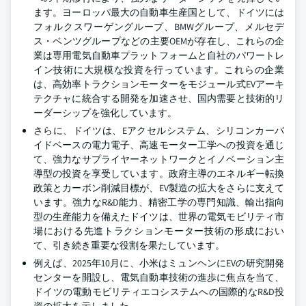
ます。ヨーロッパ最大の自動車生産国として、ドイツには
フォルクスワーゲングループ、BMWグループ、メルセデ
ス・ベンツグループなどの主要OEMが存在し、これらの企
業は専用電気自動車プラットフォームと自社のパワートレ
イン技術に大規模な投資を行っています。これらの企業
は、高効率トラクションモーターをモジュール式EVアーキ
テクチャに統合する開発を加速させ、国内需要と技術的リ
ーダーシップを強化しています。
さらに、ドイツは、Eアクセルシステム、シリコンカーバ
イドベースの電力電子、高速モーター工学への投資を通じ
て、強力なサプライヤーネットワークとイノベーション主
導型の投資を享受しています。政府主導のエネルギー転換
政策とカーボン削減目標が、EV製造の拡大をさらに支えて
います。強力なR&D能力、精密工学の専門知識、輸出指向
型の生産能力を備えたドイツは、世界の電気モビリティ市
場における先進トラクションモーター技術の形成におい
て、引き続き重要な役割を果たしています。
例えば、2025年10月に、小米はミュンヘンにEVの研究開発
センターを開設し、電気自動車技術の進歩に焦点を当て、
ドイツの電動モビリティエコシステムへの国際的なR&D投
資の拡大を示しました。