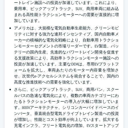
ートレイン施設への投資が加速しています。これにより、
乗用車、ピックアップトラック、SUV、商用車両に組み込
まれる高性能トラクションモーターへの需要が直接的に増
加しています。
アメリカは、大規模な電気自動車生産能力、クリーンモビ
リティに対する強力な連邦インセンティブ、国内自動車メ
ーカーの積極的な電気化戦略により、自動車用トラクショ
ンモーターセグメントの市場リーダーです。EV製造、バッ
テリーの国内生産、先進的なパワートレイン開発を促進す
る支援政策により、高効率トラクションモーター施設への
投資が加速しています。主要なOEMは、専用EVプラットフ
ォームを拡大し、車両あたりのモーター内容量を増加さ
せ、次世代e-アクセルシステムを統合することで、国内の
高度な推進技術への需要を強化しています。
さらに、ピックアップトラック、SUV、商用バン、スクー
ルバスの急速な電気化により、複数の車両カテゴリーにわ
たるトラクションモーターの導入が大幅に増加していま
す。800Vアーキテクチャ、シリコンカーバイドベースのイ
ンバータ、垂直統合型電気ドライブトレイン製造への投資
が増加し、性能とコスト効率が向上しています。拡大する
充電インフラ、フリート電気化の増加、EVスタートアップ