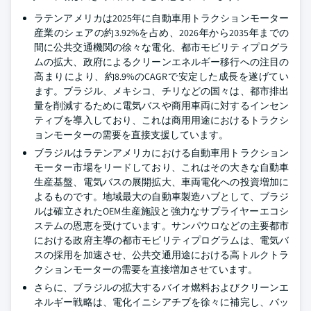
ラテンアメリカは2025年に自動車用トラクションモーター
産業のシェアの約3.92%を占め、2026年から2035年までの
間に公共交通機関の徐々な電化、都市モビリティプログラ
ムの拡大、政府によるクリーンエネルギー移行への注目の
高まりにより、約8.9%のCAGRで安定した成長を遂げてい
ます。ブラジル、メキシコ、チリなどの国々は、都市排出
量を削減するために電気バスや商用車両に対するインセン
ティブを導入しており、これは商用用途におけるトラクシ
ョンモーターの需要を直接支援しています。
ブラジルはラテンアメリカにおける自動車用トラクション
モーター市場をリードしており、これはその大きな自動車
生産基盤、電気バスの展開拡大、車両電化への投資増加に
よるものです。地域最大の自動車製造ハブとして、ブラジ
ルは確立されたOEM生産施設と強力なサプライヤーエコシ
ステムの恩恵を受けています。サンパウロなどの主要都市
における政府主導の都市モビリティプログラムは、電気バ
スの採用を加速させ、公共交通用途における高トルクトラ
クションモーターの需要を直接増加させています。
さらに、ブラジルの拡大するバイオ燃料およびクリーンエ
ネルギー戦略は、電化イニシアチブを徐々に補完し、バッ