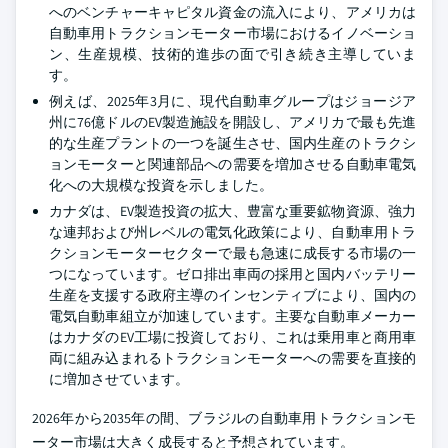
へのベンチャーキャピタル資金の流入により、アメリカは
自動車用トラクションモーター市場におけるイノベーショ
ン、生産規模、技術的進歩の面で引き続き主導していま
す。
例えば、2025年3月に、現代自動車グループはジョージア
州に76億ドルのEV製造施設を開設し、アメリカで最も先進
的な生産プラントの一つを誕生させ、国内生産のトラクシ
ョンモーターと関連部品への需要を増加させる自動車電気
化への大規模な投資を示しました。
カナダは、EV製造投資の拡大、豊富な重要鉱物資源、強力
な連邦および州レベルの電気化政策により、自動車用トラ
クションモーターセクターで最も急速に成長する市場の一
つになっています。ゼロ排出車両の採用と国内バッテリー
生産を支援する政府主導のインセンティブにより、国内の
電気自動車組立が加速しています。主要な自動車メーカー
はカナダのEV工場に投資しており、これは乗用車と商用車
両に組み込まれるトラクションモーターへの需要を直接的
に増加させています。
2026年から2035年の間、ブラジルの自動車用トラクションモ
ーター市場は大きく成長すると予想されています。