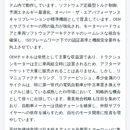
テム内で動作しています。ソフトウェア定義型トルク制御、
予測エネルギー最適化、オーバー・ザ・エアパフォーマンス
キャリブレーションが標準機能として普及しています。OEM
とサプライヤーの間の協力が強化され、モーターハードウェ
アと車両ソフトウェアアーキテクチャのシームレスな統合を
確保し、ISOフレームワーク下での認証基準と機能安全要件を
向上させています。
OEMチャネルは依然として主要な収益源であり、トラクショ
ンモーターは主に車両組立時に設置されるため、アフターマ
ーケットで大量に販売されることはありません。しかし、リ
マニュファクチャリング、リファービッシュ、希少金属のリ
サイクルは、特に第一世代の電気自動車が中古車置き換えサ
イクルに達している成熟したEV市場において、戦略的な機会
として徐々に台頭しています。垂直統合戦略も注目を集めて
おり、自動車メーカーは供給チェーンを確保し、外部サプラ
イヤーへの依存を減らすため、自社のモータ開発に投資を増
やしています。
高付加価値市場は引き続きアメリカ合衆国とヨーロッパに集