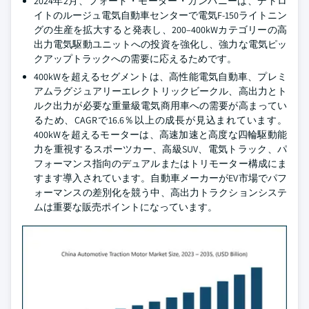
2024年2月、フォード・モーター・カンパニーは、デトロ
イトのルージュ電気自動車センターで電気F-150ライトニン
グの生産を拡大すると発表し、200–400kWカテゴリーの高
出力電気駆動ユニットへの投資を強化し、強力な電気ピッ
クアップトラックへの需要に応えるためです。
400kWを超えるセグメントは、高性能電気自動車、プレミ
アムラグジュアリーエレクトリックビークル、高出力とト
ルク出力が必要な重量級電気商用車への需要が高まってい
るため、CAGRで16.6％以上の成長が見込まれています。
400kWを超えるモーターは、高速加速と高度な四輪駆動能
力を重視するスポーツカー、高級SUV、電気トラック、パ
フォーマンス指向のデュアルまたはトリモーター構成にま
すます導入されています。自動車メーカーがEV市場でパフ
ォーマンスの差別化を競う中、高出力トラクションシステ
ムは重要な販売ポイントになっています。