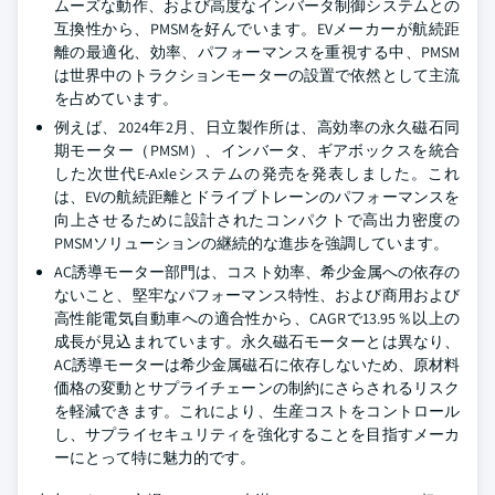
ムーズな動作、および高度なインバータ制御システムとの
互換性から、PMSMを好んでいます。EVメーカーが航続距
離の最適化、効率、パフォーマンスを重視する中、PMSM
は世界中のトラクションモーターの設置で依然として主流
を占めています。
例えば、2024年2月、日立製作所は、高効率の永久磁石同
期モーター（PMSM）、インバータ、ギアボックスを統合
した次世代E-Axleシステムの発売を発表しました。これ
は、EVの航続距離とドライブトレーンのパフォーマンスを
向上させるために設計されたコンパクトで高出力密度の
PMSMソリューションの継続的な進歩を強調しています。
AC誘導モーター部門は、コスト効率、希少金属への依存の
ないこと、堅牢なパフォーマンス特性、および商用および
高性能電気自動車への適合性から、CAGRで13.95％以上の
成長が見込まれています。永久磁石モーターとは異なり、
AC誘導モーターは希少金属磁石に依存しないため、原材料
価格の変動とサプライチェーンの制約にさらされるリスク
を軽減できます。これにより、生産コストをコントロール
し、サプライセキュリティを強化することを目指すメーカ
ーにとって特に魅力的です。