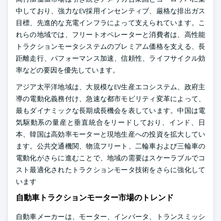
中しており、強力なEV採用インセンティブ、厳格な排出ガス
目標、先進的な充電インフラによって支えられています。こ
れらの地域では、フリートオペレーターと消費者は、高性能
トラクションモータシステムのプレミアム価格を支える、長
距離走行、パフォーマンス加速、信頼性、ライフサイクル効
率などの要因を優先しています。
アジア太平洋地域は、大規模なEV生産エコシステム、政府主
導の電動化義務付け、急速な都市モビリティ変革によって、
最もダイナミックな長期成長機会を表しています。中国は電
気駆動系の量産と垂直統合をリードしており、インド、日
本、韓国は高効率モーターと現地生産への投資を拡大してい
ます。公共交通機関、物流フリート、二輪車および三輪車の
電動化がさらに進むことで、地域の需要はスケーラブルでコ
スト最適化されたトラクションモータ技術をさらに強化して
います
自動車トラクションモーター市場のトレンド
自動車メーカーは、モーター、インバータ、トランスミッシ