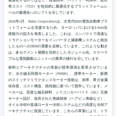
最適化するのではなく、推進効率、バッテリー利用率、総所
有コスト（TCO）を包括的に最適化するプラットフォームレ
ベルの最適化へのシフトを示しています。
2026年1月、Nidec Corporationは、次世代800V電気自動車プラ
ットフォームを支援するため、ヨーロッパにおけるE-Axle生
産能力の拡大を発表しました。これは、コンパクトで高速な
トラクションモーターをインバータと減速機システムと統合
したものへのOEMの需要を反映しています。このような動き
は、多セグメント展開を目的としたモジュール化、スケーラ
ブルな電気駆動ユニットへの業界の移行を示しています。
材料とアーキテクチャの革新が競争環境を変革させていま
す。永久磁石同期モーター（PMSM）、誘導モーター、新興
のスイッチドリラクタンスモーター技術は、効率、希少金属
依存度、コスト構造、熱性能に基づいて競争しています。メ
ーカーは、高度な磁石材料、シリコンカーバイド（SiC）互換
モーター設計、改良された巻線技術（ヘアピン巻線など）、
オイル冷却や直接ローター冷却システムなどの高度な冷却ア
ーキテクチャに投資しています。これらの革新により、トラ