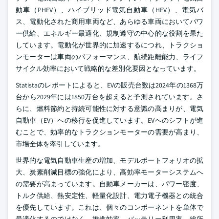
動車（PHEV）、ハイブリッド電気自動車（HEV）、電気バ
ス、電動化された商用車両など、あらゆる車両においてパワ
ー供給、エネルギー最適化、規制遵守の中心的な役割を果た
しています。電動化が世界的に加速するにつれ、トラクショ
ンモーターは車両のパフォーマンス、航続距離能力、ライフ
サイクル効率において戦略的な差別化要因となっています。
Statistaのレポートによると、EVの販売台数は2024年の1368万
台から2029年には1850万台を超えると予測されています。さ
らに、燃料節約と持続可能性に対する意識の高まりが、電気
自動車（EV）への移行を促進しています。EVへのシフトが進
むことで、効率的なトラクションモーターの需要が高まり、
市場全体を牽引しています。
世界的な電気自動車生産の増加、モデルポートフォリオの拡
大、炭素削減目標の強化により、高効率モーターシステムへ
の需要が高まっています。自動車メーカーは、パワー密度、
トルク供給、熱安定性、軽量化設計、電力電子機器との統合
を優先しています。これは、個々のコンポーネントを単体で