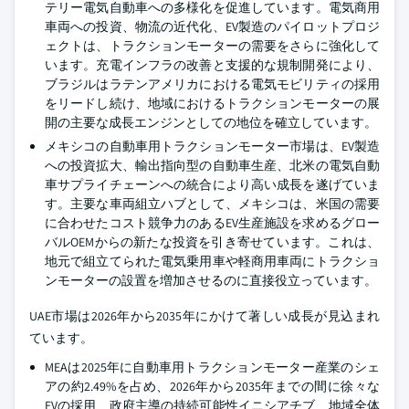
テリー電気自動車への多様化を促進しています。電気商用
車両への投資、物流の近代化、EV製造のパイロットプロジ
ェクトは、トラクションモーターの需要をさらに強化して
います。充電インフラの改善と支援的な規制開発により、
ブラジルはラテンアメリカにおける電気モビリティの採用
をリードし続け、地域におけるトラクションモーターの展
開の主要な成長エンジンとしての地位を確立しています。
メキシコの自動車用トラクションモーター市場は、EV製造
への投資拡大、輸出指向型の自動車生産、北米の電気自動
車サプライチェーンへの統合により高い成長を遂げていま
す。主要な車両組立ハブとして、メキシコは、米国の需要
に合わせたコスト競争力のあるEV生産施設を求めるグロー
バルOEMからの新たな投資を引き寄せています。これは、
地元で組立てられた電気乗用車や軽商用車両にトラクショ
ンモーターの設置を増加させるのに直接役立っています。
UAE市場は2026年から2035年にかけて著しい成長が見込まれ
ています。
MEAは2025年に自動車用トラクションモーター産業のシェ
アの約2.49%を占め、2026年から2035年までの間に徐々な
EVの採用、政府主導の持続可能性イニシアチブ、地域全体