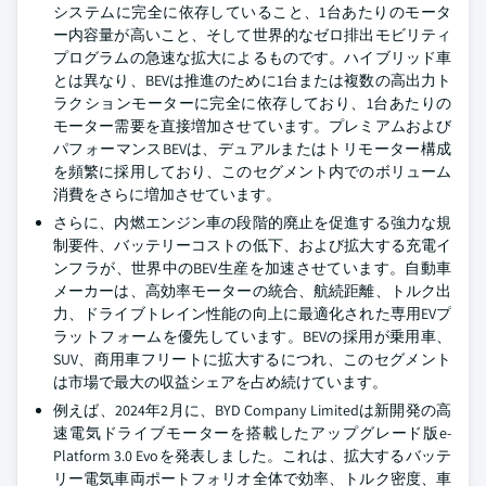
システムに完全に依存していること、1台あたりのモータ
ー内容量が高いこと、そして世界的なゼロ排出モビリティ
プログラムの急速な拡大によるものです。ハイブリッド車
とは異なり、BEVは推進のために1台または複数の高出力ト
ラクションモーターに完全に依存しており、1台あたりの
モーター需要を直接増加させています。プレミアムおよび
パフォーマンスBEVは、デュアルまたはトリモーター構成
を頻繁に採用しており、このセグメント内でのボリューム
消費をさらに増加させています。
さらに、内燃エンジン車の段階的廃止を促進する強力な規
制要件、バッテリーコストの低下、および拡大する充電イ
ンフラが、世界中のBEV生産を加速させています。自動車
メーカーは、高効率モーターの統合、航続距離、トルク出
力、ドライブトレイン性能の向上に最適化された専用EVプ
ラットフォームを優先しています。BEVの採用が乗用車、
SUV、商用車フリートに拡大するにつれ、このセグメント
は市場で最大の収益シェアを占め続けています。
例えば、2024年2月に、BYD Company Limitedは新開発の高
速電気ドライブモーターを搭載したアップグレード版e-
Platform 3.0 Evoを発表しました。これは、拡大するバッテ
リー電気車両ポートフォリオ全体で効率、トルク密度、車