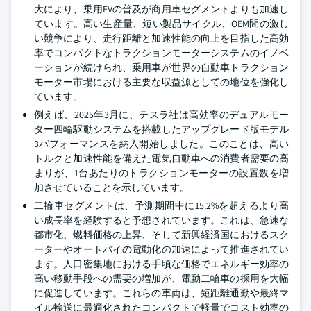
大により、乗用EVの普及が商用車セグメントよりも加速し
ています。高い生産量、短い製品サイクル、OEM間の激し
い競争により、走行距離と加速性能の向上を目指した高効
率でコンパクトなトラクションモーターシステムのイノベ
ーションが続けられ、乗用車が世界の自動車トラクション
モーター市場における主要な収益源としての地位を強化し
ています。
例えば、2025年3月に、テスラ社は高効率のデュアルモー
ター四輪駆動システムを搭載したアップグレード版モデル
3パフォーマンスを納入開始しました。このことは、高い
トルクと加速性能を備えた電気自動車への消費者需要の高
まりが、1台あたりのトラクションモーターの設置数を増
加させていることを示しています。
二輪車セグメントは、予測期間中に15.2%を超えるより高
い成長率を経験すると予想されています。これは、急速な
都市化、燃料価格の上昇、そして新興経済国におけるスク
ーターやオートバイの電動化の加速によって推進されてい
ます。人口密集地における手頃な価格でエネルギー効率の
高い移動手段への需要の増加が、電動二輪車の採用を大幅
に促進しています。これらの車両は、短距離通勤や最終マ
イル輸送に最適化されたコンパクトで軽量でコスト効率の