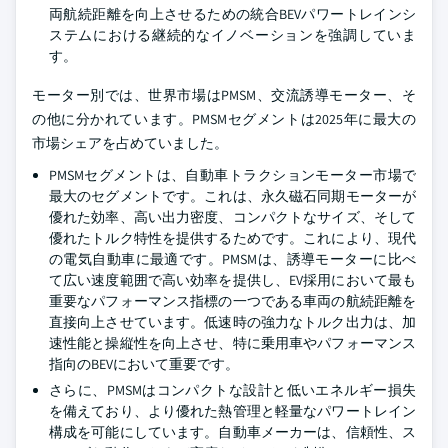
両航続距離を向上させるための統合BEVパワートレインシ
ステムにおける継続的なイノベーションを強調していま
す。
モーター別では、世界市場はPMSM、交流誘導モーター、そ
の他に分かれています。PMSMセグメントは2025年に最大の
市場シェアを占めていました。
PMSMセグメントは、自動車トラクションモーター市場で
最大のセグメントです。これは、永久磁石同期モーターが
優れた効率、高い出力密度、コンパクトなサイズ、そして
優れたトルク特性を提供するためです。これにより、現代
の電気自動車に最適です。PMSMは、誘導モーターに比べ
て広い速度範囲で高い効率を提供し、EV採用において最も
重要なパフォーマンス指標の一つである車両の航続距離を
直接向上させています。低速時の強力なトルク出力は、加
速性能と操縦性を向上させ、特に乗用車やパフォーマンス
指向のBEVにおいて重要です。
さらに、PMSMはコンパクトな設計と低いエネルギー損失
を備えており、より優れた熱管理と軽量なパワートレイン
構成を可能にしています。自動車メーカーは、信頼性、ス