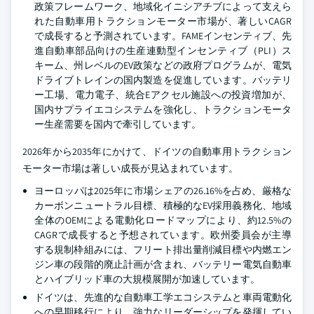
政策フレームワーク、地域化イニシアチブによって支えら
れた自動車用トラクションモーター市場が、著しいCAGR
で成長すると予測されています。FAMEインセンティブ、先
進自動車部品向けの生産連動型インセンティブ（PLI）ス
キーム、州レベルのEV政策などの政府プログラムが、電気
ドライブトレインの国内製造を促進しています。バッテリ
ー工場、電力電子、統合Eアクセル施設への投資増加が、
国内サプライエコシステムを強化し、トラクションモータ
ー生産需要を国内で牽引しています。
2026年から2035年にかけて、ドイツの自動車用トラクション
モーター市場は著しい成長が見込まれています。
ヨーロッパは2025年に市場シェアの26.16%を占め、厳格な
カーボンニュートラル目標、積極的なEV採用義務化、地域
全体のOEMによる電動化ロードマップにより、約12.5%の
CAGRで成長すると予想されています。欧州委員会が主導
する規制枠組みには、フリート排出量削減目標や内燃エン
ジン車の段階的廃止計画が含まれ、バッテリー電気自動車
とハイブリッド車の大規模展開が加速しています。
ドイツは、先進的な自動車工学エコシステムと車両電動化
への早期移行により、強力なリーダーシップを発揮してい