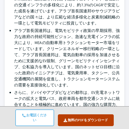
の交通インフラの多様化により、約7.3%のCAGRで安定し
た成長を遂げています。アラブ首長国連邦やサウジアラビ
アなどの国々は、より広範な経済多様化と炭素削減戦略の
一環として電気モビリティに投資しています。
アラブ首長国連邦は、電気モビリティ政策の早期採用、強
力な政府の持続可能性ビジョン、急速な充電インフラの拡
大により、MEAの自動車用トラクションモーター市場をリ
ードしています。クリーンエネルギー移行戦略の一環とし
て、アラブ首長国連邦は、電気自動車の採用を加速させる
ために支援的なEV規制、グリーンモビリティインセンティ
ブ、公私協力を導入しています。国のネットゼロ目標に沿
った政府のイニシアチブは、電気乗用車、タクシー、公共
交通機関の展開を促進し、トラクションモーターシステム
の需要を直接強化しています。
さらに、ドバイやアブダビなどの都市は、EV充電ネットワ
ークの拡大と電気バス、政府車両を都市交通システムに統
合することを積極的に進めています。国の強力な購買力、
高い車両更新率、スマートモビリティソリューションへの
お電話くださ
注目は、プレミアムEVの採用をさらに支援しています。グ
い
無料のPDFをダウンロード
ローバル自動車メーカーや技術提供者との戦略的パートナ
ーシップにより、UAEはMEA地域におけるトラクションモ