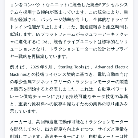
ョンをコンパクトなユニットに統合した統合Eアクセルシス
テムを採用する傾向が高まっています。この統合により、重
量が軽減され、パッケージ効率が向上し、全体的なドライブ
トレイン性能が向上します。また、製造複雑さと組立時間も
低減します。EVプラットフォームがモジュラーアーキテクチ
ャに進化するにつれ、統合ドライブユニットは標準的なソリ
ューションとなり、トラクションモーターの設計とサプライ
ヤー戦略を再構築しています。
例えば、2025年5月、Sterling Toolsは、Advanced Electric
Machinesとの技術ライセンス契約に基づき、電気自動車向け
の希少金属マグネットフリーのトラクションモーターの製造
と販売を開始すると発表しました。これは、自動車パワート
レーン供給チェーンにおける持続可能なモータ技術の革新
と、重要な原材料への依存を減らすための業界の取り組みを
示しています。
メーカーは、高回転速度で動作可能なトラクションモーター
を開発しており、出力密度を向上させつつ、サイズと重量を
削減しています。高速モーターにより、自動車メーカーは性