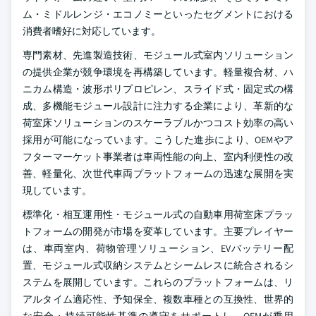
ム・ミドルレンジ・エコノミーといったセグメントにおける
消費者嗜好に対応しています。
専門素材、先進製造技術、モジュール式室内ソリューション
の提供企業が競争環境を再構築しています。軽量複合材、ハ
ニカム構造・波形ポリプロピレン、スライド式・固定式の構
成、多機能モジュール設計に注力する企業により、革新的な
荷室床ソリューションのスケーラブルかつコスト効率の高い
採用が可能になっています。こうした進歩により、OEMやア
フターマーケット事業者は車両性能の向上、室内利便性の改
善、軽量化、次世代車両プラットフォームの迅速な展開を実
現しています。
標準化・相互運用性・モジュール式の自動車用荷室床プラッ
トフォームの開発が市場を変革しています。主要プレイヤー
は、車両室内、荷物管理ソリューション、EVバッテリー配
置、モジュール式収納システムとシームレスに統合されるシ
ステムを展開しています。これらのプラットフォームは、リ
アルタイム適応性、予知保全、複数車種との互換性、世界的