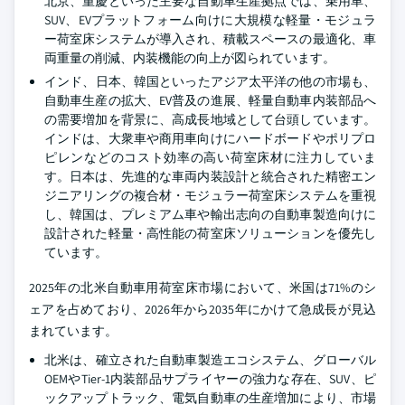
北京、重慶といった主要な自動車生産拠点では、乗用車、
SUV、EVプラットフォーム向けに大規模な軽量・モジュラ
ー荷室床システムが導入され、積載スペースの最適化、車
両重量の削減、内装機能の向上が図られています。
インド、日本、韓国といったアジア太平洋の他の市場も、
自動車生産の拡大、EV普及の進展、軽量自動車内装部品へ
の需要増加を背景に、高成長地域として台頭しています。
インドは、大衆車や商用車向けにハードボードやポリプロ
ピレンなどのコスト効率の高い荷室床材に注力していま
す。日本は、先進的な車両内装設計と統合された精密エン
ジニアリングの複合材・モジュラー荷室床システムを重視
し、韓国は、プレミアム車や輸出志向の自動車製造向けに
設計された軽量・高性能の荷室床ソリューションを優先し
ています。
2025年の北米自動車用荷室床市場において、米国は71%のシ
ェアを占めており、2026年から2035年にかけて急成長が見込
まれています。
北米は、確立された自動車製造エコシステム、グローバル
OEMやTier-1内装部品サプライヤーの強力な存在、SUV、ピ
ックアップトラック、電気自動車の生産増加により、市場