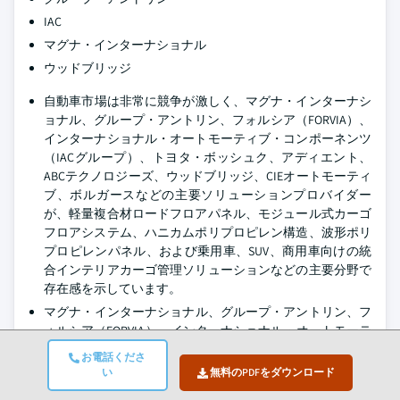
IAC
マグナ・インターナショナル
ウッドブリッジ
自動車市場は非常に競争が激しく、マグナ・インターナシ
ョナル、グループ・アントリン、フォルシア（FORVIA）、
インターナショナル・オートモーティブ・コンポーネンツ
（IACグループ）、トヨタ・ボッシュク、アディエント、
ABCテクノロジーズ、ウッドブリッジ、CIEオートモーティ
ブ、ボルガースなどの主要ソリューションプロバイダー
が、軽量複合材ロードフロアパネル、モジュール式カーゴ
フロアシステム、ハニカムポリプロピレン構造、波形ポリ
プロピレンパネル、および乗用車、SUV、商用車向けの統
合インテリアカーゴ管理ソリューションなどの主要分野で
存在感を示しています。
マグナ・インターナショナル、グループ・アントリン、フ
ォルシア（FORVIA）、インターナショナル・オートモーテ
ィブ・コンポーネンツ（IACグループ）、トヨタ・ボッシ
お電話くださ
ュク、アディエントは、軽量複合材料、モジュール式フロ
い
無料のPDFをダウンロード
ア構造、耐久性のあるカーゴパネル、先進的な製造技術を