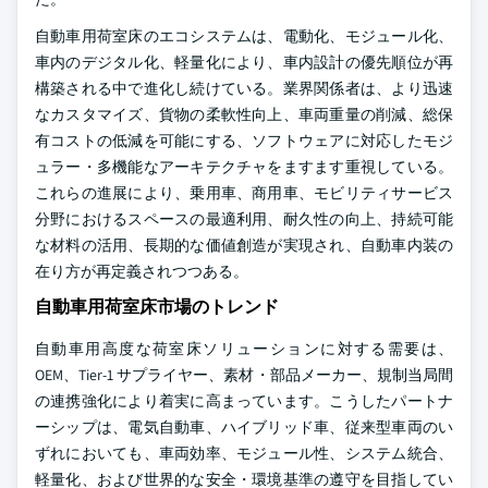
自動車用荷室床のエコシステムは、電動化、モジュール化、
車内のデジタル化、軽量化により、車内設計の優先順位が再
構築される中で進化し続けている。業界関係者は、より迅速
なカスタマイズ、貨物の柔軟性向上、車両重量の削減、総保
有コストの低減を可能にする、ソフトウェアに対応したモジ
ュラー・多機能なアーキテクチャをますます重視している。
これらの進展により、乗用車、商用車、モビリティサービス
分野におけるスペースの最適利用、耐久性の向上、持続可能
な材料の活用、長期的な価値創造が実現され、自動車内装の
在り方が再定義されつつある。
自動車用荷室床市場のトレンド
自動車用高度な荷室床ソリューションに対する需要は、
OEM、Tier-1 サプライヤー、素材・部品メーカー、規制当局間
の連携強化により着実に高まっています。こうしたパートナ
ーシップは、電気自動車、ハイブリッド車、従来型車両のい
ずれにおいても、車両効率、モジュール性、システム統合、
軽量化、および世界的な安全・環境基準の遵守を目指してい