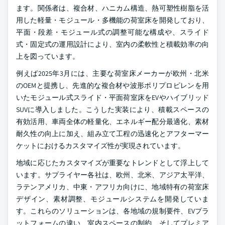
ます。関係者は、複合材、ハニカム構造、熱可塑性樹脂を活
用した軽量・モジュール・多機能の荷室床を開発しており、
平面・段差・モジュール式の調整可能な構成や、スライド
式・固定式の運用設計により、室内の柔軟性と積載効率の向
上を図っています。
例えば2025年3月には、主要な荷室床メーカーが欧州・北米
のOEMと提携し、先進的な複合材や波形ポリプロピレンを用
いたモジュール式スライド・平面荷室床をEVやハイブリッド
SUVに導入しました。こうした実装により、積載スペースの
有効活用、車両全体の軽量化、エネルギー配分最適化、素材
耐久性の向上に加え、組み立て工程の迅速化とアフターマー
ケットにおけるカスタマイズ性が実現されています。
地域に応じたカスタマイズが重要なトレンドとして浮上して
います。サプライヤー各社は、欧州、北米、アジア太平洋、
ラテンアメリカ、中東・アフリカ向けに、地域特有の荷室床
デザイン、素材調整、モジュールシステムを開発していま
す。これらのソリューションは、各地域の規制要件、EVプラ
ットフォームの違い、室内スペースの制約、そしてプレミア