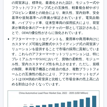
の荷室床は、標準化、最適化された設計、モジュラー式や
フラット/リフトアップ式との互換性、軽量複合材やポリ
プロピレン素材との統合により、耐久性、室内効率、安全
基準や規制基準への準拠が保証されています。電気自動
車、ハイブリッド車、従来型車両の採用拡大により、荷室
床が車両全体のアーキテクチャの一部として設計されるこ
とで、OEMの優位性がさらに強化されています。
アフターマーケットセグメントも、乗用車や商用車向けに
カスタマイズ可能な調整式やスライディング式の荷室床ソ
リューションを提供することで市場の採用に貢献していま
す。これらのアフターマーケットソリューションは、特に
プレミアムカーやSUVにおいて、貨物の柔軟性、モジュー
ル性、室内カスタマイズ性を向上させます。ただし、規模
の制限、車両電子機器との統合の低さ、複数プラットフォ
ームとの互換性の低さにより、アフターマーケットセグメ
ントはOEM供給の荷室床と比較して市場全体の売上高に占
める割合は小さくなっています。