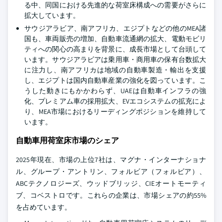
る中、同国における先進的な荷室床構成への需要がさらに
拡大しています。
サウジアラビア、南アフリカ、エジプトなどの他のMEA諸
国も、車両販売の増加、自動車流通網の拡大、電動モビリ
ティへの関心の高まりを背景に、成長市場として台頭して
います。サウジアラビアは乗用車・商用車の保有台数拡大
に注力し、南アフリカは地域の自動車製造・輸出を支援
し、エジプトは国内自動車産業の強化を図っています。こ
うした動きにもかかわらず、UAEは自動車インフラの強
化、プレミアム車の採用拡大、EVエコシステムの拡充によ
り、MEA市場におけるリーディングポジションを維持して
います。
自動車用荷室床市場のシェア
2025年現在、市場の上位7社は、マグナ・インターナショナ
ル、グループ・アントリン、フォルビア（フォルビア）、
ABCテクノロジーズ、ウッドブリッジ、CIEオートモーティ
ブ、コベストロです。これらの企業は、市場シェアの約55%
を占めています。