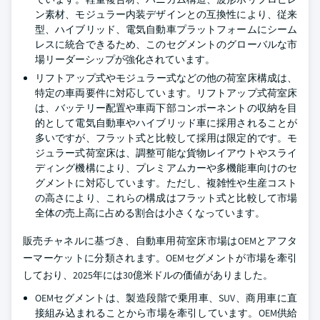
ン素材、モジュラー内装デザインとの互換性により、従来
型、ハイブリッド、電気自動車プラットフォームにシーム
レスに統合できるため、このセグメントのグローバルな市
場リーダーシップが強化されています。
リフトアップ式やモジュラー式などの他の荷室床構成は、
特定の車両要件に対応しています。リフトアップ式荷室床
は、バッテリー配置や車両下部コンポーネントの収納を目
的として電気自動車やハイブリッド車に採用されることが
多いですが、フラット式と比較して採用は限定的です。モ
ジュラー式荷室床は、調整可能な貨物レイアウトやスライ
ディング機構により、プレミアムカーや多機能車向けのセ
グメントに対応しています。ただし、複雑性や生産コスト
の高さにより、これらの構成はフラット式と比較して市場
全体の売上高に占める割合は小さくなっています。
販売チャネルに基づき、自動車用荷室床市場はOEMとアフタ
ーマーケットに分類されます。OEMセグメントが市場を牽引
しており、2025年には30億米ドルの価値がありました。
OEMセグメントは、製造段階で乗用車、SUV、商用車に直
接組み込まれることから市場を牽引しています。OEM供給