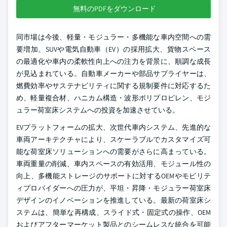
無料のPDFをダウンロード
同市場は今後、軽量・モジュラー・多機能な車内空間への需
要増加、SUVや電気自動車（EV）の採用拡大、貨物スペース
の最適化や車内の柔軟性向上への注力を背景に、順調な成長
が見込まれている。自動車メーカーや部品サプライヤーは、
燃費効率やサステナビリティに関する規制要件に対応するた
め、軽量複合材、ハニカム構造・波形ポリプロピレン、モジ
ュラー荷室床システムへの投資を加速させている。
EVプラットフォームの拡大、次世代車内システム、先進的な
車両アーキテクチャにより、スケーラブルでカスタマイズ可
能な荷室床ソリューションへの需要がさらに高まっている。
車両重量の削減、車内スペースの有効活用、モジュール性の
向上、多機能ストレージのサポートに対するOEMやモビリテ
ィプロバイダーへの圧力が、平坦・昇降・モジュラー荷室床
デザインのイノベーションを推進している。最新の荷室床シ
ステムは、簡単な再構成、スライド式・固定式の操作、OEM
およびアフターマーケット製品とのシームレスな統合を可能