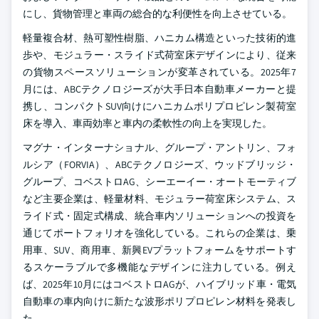
にし、貨物管理と車両の総合的な利便性を向上させている。
軽量複合材、熱可塑性樹脂、ハニカム構造といった技術的進
歩や、モジュラー・スライド式荷室床デザインにより、従来
の貨物スペースソリューションが変革されている。2025年7
月には、ABCテクノロジーズが大手日本自動車メーカーと提
携し、コンパクトSUV向けにハニカムポリプロピレン製荷室
床を導入、車両効率と車内の柔軟性の向上を実現した。
マグナ・インターナショナル、グループ・アントリン、フォ
ルシア（FORVIA）、ABCテクノロジーズ、ウッドブリッジ・
グループ、コベストロAG、シーエーイー・オートモーティブ
など主要企業は、軽量材料、モジュラー荷室床システム、ス
ライド式・固定式構成、統合車内ソリューションへの投資を
通じてポートフォリオを強化している。これらの企業は、乗
用車、SUV、商用車、新興EVプラットフォームをサポートす
るスケーラブルで多機能なデザインに注力している。例え
ば、2025年10月にはコベストロAGが、ハイブリッド車・電気
自動車の車内向けに新たな波形ポリプロピレン材料を発表し
た。