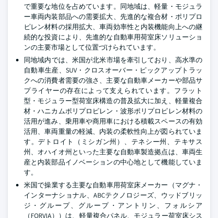
で重要な地位を占めています。同地域は、軽量・モジュラ
ー車両内装部品への需要拡大、先進的な複合材・ポリプロ
ピレン材料の採用拡大、車両効率性と内装機能向上への継
続的な投資により、先進的な自動車用荷室床ソリューショ
ンの主要市場として位置づけられています。
同地域内では、米国が北米市場を牽引しており、高水準の
自動車生産、SUV・クロスオーバー・ピックアップトラッ
クへの消費者需要の強さ、主要な自動車メーカーや部品サ
プライヤーの存在によって支えられています。フラット
型・モジュラー型荷室床構造の普及拡大に加え、軽量複合
材・ハニカムポリプロピレン・波形ポリプロピレン材料の
活用が進み、乗用車や商用車における積載スペースの有効
活用、車両重量の軽減、内装の柔軟性向上が図られていま
す。デトロイト（ミシガン州）、テネシー州、テキサス
州、オハイオ州といった主要な自動車製造拠点は、車両生
産と内装部品イノベーションの中心地として機能していま
す。
米国で操業する主要な自動車用荷室床メーカー（マグナ・
インターナショナル、ABCテクノロジーズ、ウッドブリッ
ジ・グループ、グループ・アントリン、フォルシア
（FORVIA））は、軽量複合パネル、モジュラー荷室床シス