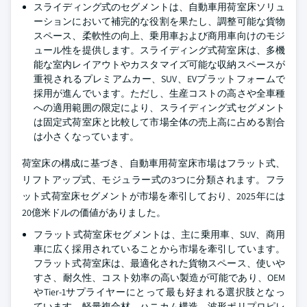
スライディング式のセグメントは、自動車用荷室床ソリュ
ーションにおいて補完的な役割を果たし、調整可能な貨物
スペース、柔軟性の向上、乗用車および商用車向けのモジ
ュール性を提供します。スライディング式荷室床は、多機
能な室内レイアウトやカスタマイズ可能な収納スペースが
重視されるプレミアムカー、SUV、EVプラットフォームで
採用が進んでいます。ただし、生産コストの高さや全車種
への適用範囲の限定により、スライディング式セグメント
は固定式荷室床と比較して市場全体の売上高に占める割合
は小さくなっています。
荷室床の構成に基づき、自動車用荷室床市場はフラット式、
リフトアップ式、モジュラー式の3つに分類されます。フラ
ット式荷室床セグメントが市場を牽引しており、2025年には
20億米ドルの価値がありました。
フラット式荷室床セグメントは、主に乗用車、SUV、商用
車に広く採用されていることから市場を牽引しています。
フラット式荷室床は、最適化された貨物スペース、使いや
すさ、耐久性、コスト効率の高い製造が可能であり、OEM
やTier-1サプライヤーにとって最も好まれる選択肢となっ
ています。軽量複合材、ハニカム構造、波形ポリプロピレ