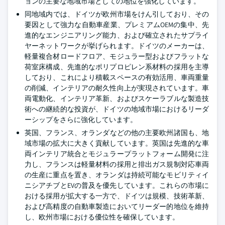
ョンの主要な地域市場としての地位を強化しています。
同地域内では、ドイツが欧州市場をけん引しており、その
要因として強力な自動車産業、プレミアムOEMの集中、先
進的なエンジニアリング能力、および確立されたサプライ
ヤーネットワークが挙げられます。ドイツのメーカーは、
軽量複合材ロードフロア、モジュラー型およびフラットな
荷室床構成、先進的なポリプロピレン系材料の採用を主導
しており、これにより積載スペースの有効活用、車両重量
の削減、インテリアの耐久性向上が実現されています。車
両電動化、インテリア革新、およびスケーラブルな製造技
術への継続的な投資が、ドイツの地域市場におけるリーダ
ーシップをさらに強化しています。
英国、フランス、オランダなどの他の主要欧州諸国も、地
域市場の拡大に大きく貢献しています。英国は先進的な車
両インテリア統合とモジュラープラットフォーム開発に注
力し、フランスは軽量材料の採用と排出ガス規制対応車両
の生産に重点を置き、オランダは持続可能なモビリティイ
ニシアチブとEVの普及を優先しています。これらの市場に
おける採用が拡大する一方で、ドイツは規模、技術革新、
および高精度の自動車製造においてリーダー的地位を維持
し、欧州市場における優位性を確保しています。