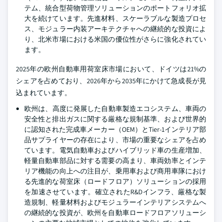
テム、統合型荷物管理ソリューションのポートフォリオ拡
大を続けています。先進材料、スケーラブルな製造プロセ
ス、モジュラー内装アーキテクチャへの継続的な投資によ
り、北米市場における米国の優位性がさらに強化されてい
ます。
2025年の欧州自動車用荷室床市場において、ドイツは21%の
シェアを占めており、2026年から2035年にかけて急成長が見
込まれています。
欧州は、高度に発展した自動車製造エコシステム、車両の
安全性と排出ガスに関する厳格な規制基準、および世界的
に認知された完成車メーカー（OEM）とTier-1インテリア部
品サプライヤーの存在により、市場の重要なシェアを占め
ています。電気自動車およびハイブリッド車の生産増加、
軽量自動車部品に対する需要の高まり、車両効率とインテ
リア機能の向上への注目が、乗用車および商用車隊におけ
る先進的な荷室床（ロードフロア）ソリューションの採用
を加速させています。確立されたR&Dインフラ、厳格な製
造規制、軽量材料およびモジュラーインテリアシステムへ
の継続的な投資が、欧州を自動車ロードフロアソリューシ