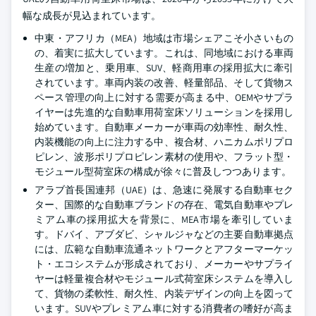
幅な成長が見込まれています。
中東・アフリカ（MEA）地域は市場シェアこそ小さいもの
の、着実に拡大しています。これは、同地域における車両
生産の増加と、乗用車、SUV、軽商用車の採用拡大に牽引
されています。車両内装の改善、軽量部品、そして貨物ス
ペース管理の向上に対する需要が高まる中、OEMやサプラ
イヤーは先進的な自動車用荷室床ソリューションを採用し
始めています。自動車メーカーが車両の効率性、耐久性、
内装機能の向上に注力する中、複合材、ハニカムポリプロ
ピレン、波形ポリプロピレン素材の使用や、フラット型・
モジュール型荷室床の構成が徐々に普及しつつあります。
アラブ首長国連邦（UAE）は、急速に発展する自動車セク
ター、国際的な自動車ブランドの存在、電気自動車やプレ
ミアム車の採用拡大を背景に、MEA市場を牽引していま
す。ドバイ、アブダビ、シャルジャなどの主要自動車拠点
には、広範な自動車流通ネットワークとアフターマーケッ
ト・エコシステムが形成されており、メーカーやサプライ
ヤーは軽量複合材やモジュール式荷室床システムを導入し
て、貨物の柔軟性、耐久性、内装デザインの向上を図って
います。SUVやプレミアム車に対する消費者の嗜好が高ま