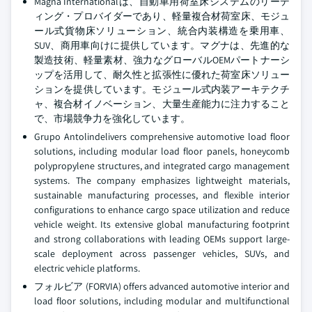
Magna Internationalは、自動車用荷室床システムのリーデ
ィング・プロバイダーであり、軽量複合材荷室床、モジュ
ール式貨物床ソリューション、統合内装構造を乗用車、
SUV、商用車向けに提供しています。マグナは、先進的な
製造技術、軽量素材、強力なグローバルOEMパートナーシ
ップを活用して、耐久性と拡張性に優れた荷室床ソリュー
ションを提供しています。モジュール式内装アーキテクチ
ャ、複合材イノベーション、大量生産能力に注力すること
で、市場競争力を強化しています。
Grupo Antolindelivers comprehensive automotive load floor
solutions, including modular load floor panels, honeycomb
polypropylene structures, and integrated cargo management
systems. The company emphasizes lightweight materials,
sustainable manufacturing processes, and flexible interior
configurations to enhance cargo space utilization and reduce
vehicle weight. Its extensive global manufacturing footprint
and strong collaborations with leading OEMs support large-
scale deployment across passenger vehicles, SUVs, and
electric vehicle platforms.
フォルビア (FORVIA) offers advanced automotive interior and
load floor solutions, including modular and multifunctional