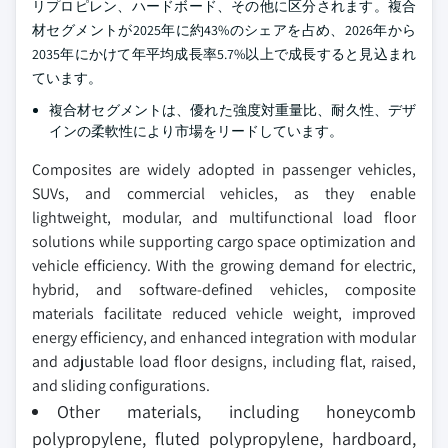
リプロピレン、ハードボード、その他に区分されます。複合
材セグメントが2025年に約43%のシェアを占め、2026年から
2035年にかけて年平均成長率5.7%以上で成長すると見込まれ
ています。
複合材セグメントは、優れた強度対重量比、耐久性、デザ
インの柔軟性により市場をリードしています。
Composites are widely adopted in passenger vehicles,
SUVs, and commercial vehicles, as they enable
lightweight, modular, and multifunctional load floor
solutions while supporting cargo space optimization and
vehicle efficiency. With the growing demand for electric,
hybrid, and software-defined vehicles, composite
materials facilitate reduced vehicle weight, improved
energy efficiency, and enhanced integration with modular
and adjustable load floor designs, including flat, raised,
and sliding configurations.
Other materials, including honeycomb
polypropylene, fluted polypropylene, hardboard,