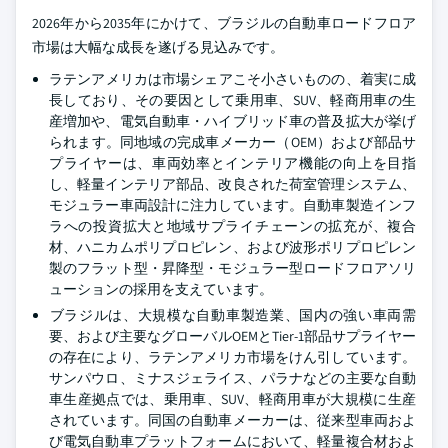
2026年から2035年にかけて、ブラジルの自動車ロードフロア
市場は大幅な成長を遂げる見込みです。
ラテンアメリカは市場シェアこそ小さいものの、着実に成
長しており、その要因として乗用車、SUV、軽商用車の生
産増加や、電気自動車・ハイブリッド車の普及拡大が挙げ
られます。同地域の完成車メーカー（OEM）および部品サ
プライヤーは、車両効率とインテリア機能の向上を目指
し、軽量インテリア部品、改良された荷室管理システム、
モジュラー車両設計に注力しています。自動車製造インフ
ラへの投資拡大と地域サプライチェーンの拡充が、複合
材、ハニカムポリプロピレン、および波形ポリプロピレン
製のフラット型・昇降型・モジュラー型ロードフロアソリ
ューションの採用を支えています。
ブラジルは、大規模な自動車製造業、国内の強い車両需
要、および主要なグローバルOEMとTier-1部品サプライヤー
の存在により、ラテンアメリカ市場をけん引しています。
サンパウロ、ミナスジェライス、パラナなどの主要な自動
車生産拠点では、乗用車、SUV、軽商用車が大規模に生産
されています。同国の自動車メーカーは、従来型車両およ
び電気自動車プラットフォームにおいて、軽量複合材およ