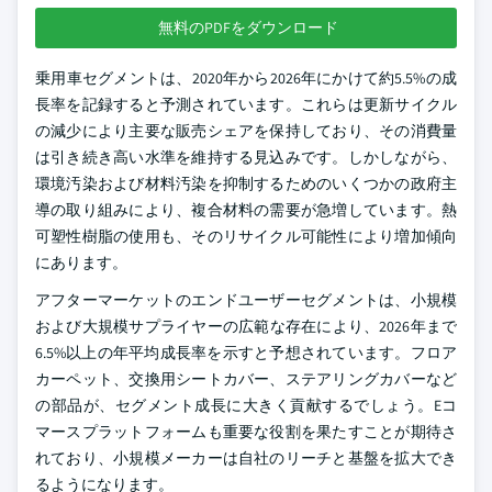
無料のPDFをダウンロード
乗用車セグメントは、2020年から2026年にかけて約5.5%の成
長率を記録すると予測されています。これらは更新サイクル
の減少により主要な販売シェアを保持しており、その消費量
は引き続き高い水準を維持する見込みです。しかしながら、
環境汚染および材料汚染を抑制するためのいくつかの政府主
導の取り組みにより、複合材料の需要が急増しています。熱
可塑性樹脂の使用も、そのリサイクル可能性により増加傾向
にあります。
アフターマーケットのエンドユーザーセグメントは、小規模
および大規模サプライヤーの広範な存在により、2026年まで
6.5%以上の年平均成長率を示すと予想されています。フロア
カーペット、交換用シートカバー、ステアリングカバーなど
の部品が、セグメント成長に大きく貢献するでしょう。Eコ
マースプラットフォームも重要な役割を果たすことが期待さ
れており、小規模メーカーは自社のリーチと基盤を拡大でき
るようになります。