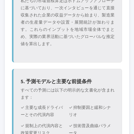
私たちの市場規模算定はボトムアップアプローチ
に基づいており、一次インタビューを通じて直接
収集された企業の収益データから始まり、製造業
者の生産量データや設置・展開統計が加わりま
す。これらのインプットを地域市場全体でまと
め、実際の業界活動に基づいたグローバルな推定
値を算出します。
5. 予測モデルと主要な前提条件
すべての予測には以下の明示的な文書化が含まれ
ます：
✓ 主要な成長ドライバ
✓ 抑制要因と緩和シナ
ーとその代演内容
リオ
✓ 規制上の代演内容と
✓ 技術普及曲線パラメ
政策変更リスク
ータ