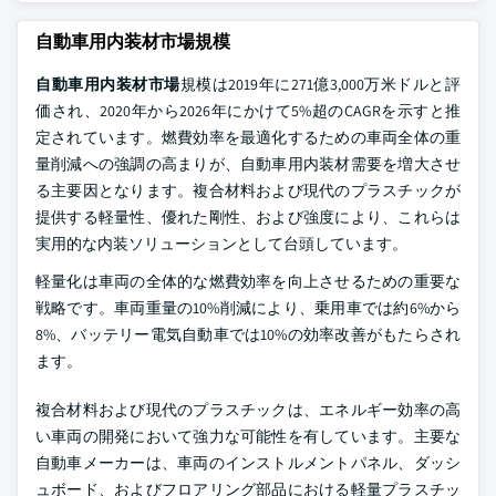
自動車用内装材市場規模
自動車用内装材市場
規模は2019年に271億3,000万米ドルと評
価され、2020年から2026年にかけて5%超のCAGRを示すと推
定されています。燃費効率を最適化するための車両全体の重
量削減への強調の高まりが、自動車用内装材需要を増大させ
る主要因となります。複合材料および現代のプラスチックが
提供する軽量性、優れた剛性、および強度により、これらは
実用的な内装ソリューションとして台頭しています。
軽量化は車両の全体的な燃費効率を向上させるための重要な
戦略です。車両重量の10%削減により、乗用車では約6%から
8%、バッテリー電気自動車では10%の効率改善がもたらされ
ます。
複合材料および現代のプラスチックは、エネルギー効率の高
い車両の開発において強力な可能性を有しています。主要な
自動車メーカーは、車両のインストルメントパネル、ダッシ
ュボード、およびフロアリング部品における軽量プラスチッ