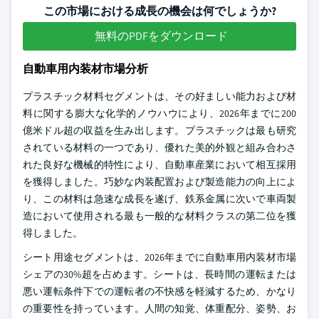
この市場における成長の機会は何でしょうか?
無料のPDFをダウンロード
自動車用内装材市場分析
プラスチック材料セグメントは、その好ましい能力および材
料に関する膨大な化学的ノウハウにより、2026年までに200
億米ドル超の収益を生み出します。プラスチックは最も研究
されている材料の一つであり、優れた美的外観と組み合わさ
れた良好な機械的特性により、自動車産業において相互採用
を獲得しました。巧妙な内装配置および製造能力の向上によ
り、この材料は急速な成長を遂げ、鉄系金属に次いで車両製
造において使用される最も一般的な材料クラスの第二位を獲
得しました。
シート用途セグメントは、2026年までに自動車用内装材市場
シェアの30%超を占めます。シートは、長時間の運転または
悪い運転条件下での運転者の不快感を軽減するため、かなり
の重要性を持っています。人間の知覚、体重配分、姿勢、お