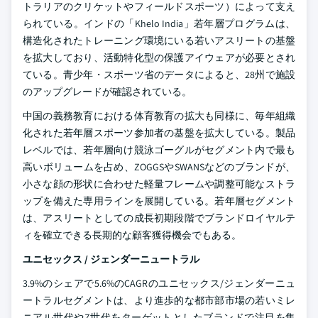
トラリアのクリケットやフィールドスポーツ）によって支え
られている。インドの「Khelo India」若年層プログラムは、
構造化されたトレーニング環境にいる若いアスリートの基盤
を拡大しており、活動特化型の保護アイウェアが必要とされ
ている。青少年・スポーツ省のデータによると、28州で施設
のアップグレードが確認されている。
中国の義務教育における体育教育の拡大も同様に、毎年組織
化された若年層スポーツ参加者の基盤を拡大している。製品
レベルでは、若年層向け競泳ゴーグルがセグメント内で最も
高いボリュームを占め、ZOGGSやSWANSなどのブランドが、
小さな顔の形状に合わせた軽量フレームや調整可能なストラ
ップを備えた専用ラインを展開している。若年層セグメント
は、アスリートとしての成長初期段階でブランドロイヤルテ
ィを確立できる長期的な顧客獲得機会でもある。
ユニセックス / ジェンダーニュートラル
3.9%のシェアで5.6%のCAGRのユニセックス/ジェンダーニュ
ートラルセグメントは、より進歩的な都市部市場の若いミレ
ニアル世代やZ世代をターゲットとしたブランドで注目を集