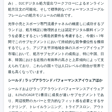
み）、D2Cデジタル処方提出ワークフローによるオンライン
処方注文の可能化、そして標準的なパフォーマンスゴーグル
フレームへの処方モジュールの統合です。
光学小売とスポーツ専門流通チャネルの橋渡しに成功するブ
ランドは、処方検証に物理的または認定デジタル眼科インフ
ラを必要とするという構造的要件を考慮すると、今後5～7年
間でこのサブセグメントにおいて持続的な競争優位性を獲得
するでしょう。アジア太平洋地域全体のスポーツアイウェア
市場において、処方サブセグメントの成長は、特に中国、日
本、韓国における近視の有病率の高さと上昇傾向によって支
えられており、これらの国々では人口レベルの割合が世界で
最も高くなっています。
シールド / ラップアラウンド パフォーマンスアイウェアほか
シールドおよびラップアラウンドパフォーマンスアイウェア
は、8.1%のCAGRで2番目に成長が速いサブセグメントであ
り、周辺視野のカバーと空力的なフィット感を必要とするサ
イクリング、トレイルランニング、トライアスロン、アウト