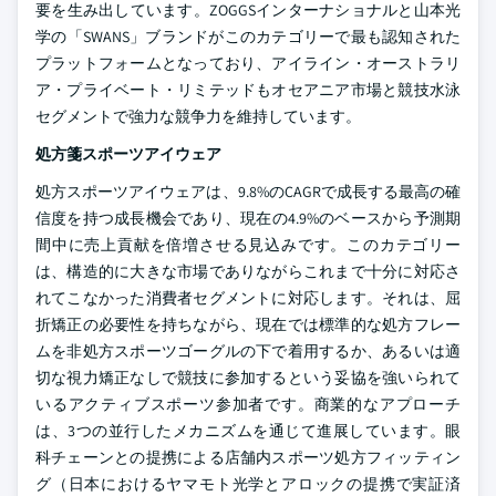
要を生み出しています。ZOGGSインターナショナルと山本光
学の「SWANS」ブランドがこのカテゴリーで最も認知された
プラットフォームとなっており、アイライン・オーストラリ
ア・プライベート・リミテッドもオセアニア市場と競技水泳
セグメントで強力な競争力を維持しています。
処方箋スポーツアイウェア
処方スポーツアイウェアは、9.8%のCAGRで成長する最高の確
信度を持つ成長機会であり、現在の4.9%のベースから予測期
間中に売上貢献を倍増させる見込みです。このカテゴリー
は、構造的に大きな市場でありながらこれまで十分に対応さ
れてこなかった消費者セグメントに対応します。それは、屈
折矯正の必要性を持ちながら、現在では標準的な処方フレー
ムを非処方スポーツゴーグルの下で着用するか、あるいは適
切な視力矯正なしで競技に参加するという妥協を強いられて
いるアクティブスポーツ参加者です。商業的なアプローチ
は、3つの並行したメカニズムを通じて進展しています。眼
科チェーンとの提携による店舗内スポーツ処方フィッティン
グ（日本におけるヤマモト光学とアロックの提携で実証済