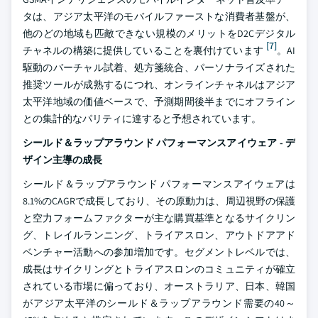
タは、アジア太平洋のモバイルファーストな消費者基盤が、
他のどの地域も匹敵できない規模のメリットをD2Cデジタル
[7]
チャネルの構築に提供していることを裏付けています
。AI
駆動のバーチャル試着、処方箋統合、パーソナライズされた
推奨ツールが成熟するにつれ、オンラインチャネルはアジア
太平洋地域の価値ベースで、予測期間後半までにオフライン
との集計的なパリティに達すると予想されています。
シールド＆ラップアラウンド パフォーマンスアイウェア - デ
ザイン主導の成長
シールド＆ラップアラウンド パフォーマンスアイウェアは
8.1%のCAGRで成長しており、その原動力は、周辺視野の保護
と空力フォームファクターが主な購買基準となるサイクリン
グ、トレイルランニング、トライアスロン、アウトドアアド
ベンチャー活動への参加増加です。セグメントレベルでは、
成長はサイクリングとトライアスロンのコミュニティが確立
されている市場に偏っており、オーストラリア、日本、韓国
がアジア太平洋のシールド＆ラップアラウンド需要の40～