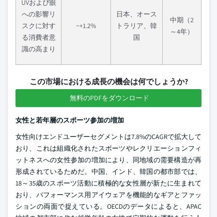
UVおよび眼
への影響リ
日本、オース
中期（2
スクに対す
~+1.2%
トラリア、韓
～4年）
る消費者意
国
識の高まり
この市場における成長の機会は何でしょうか?
無料のPDFをダウンロード
女性と若年層のスポーツ参加の増加
女性向けエンドユーザーセグメントは7.8%のCAGRで拡大して
おり、これは組織化されたスポーツやレクリエーションフィ
ットネスへの女性参加の増加により、同地域の需要構造が再
形成されているためだ。中国、インド、韓国の都市部では、
18～35歳のスポーツ活動に積極的な女性層が新たに生まれて
おり、パフォーマンス用アイウェアを機能的なギアとファッ
ションの両面で捉えている。OECDのデータによると、APAC