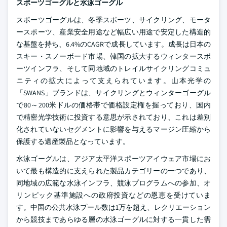
スポーツゴーグルと水泳ゴーグル
スポーツゴーグルは、冬季スポーツ、サイクリング、モータ
ースポーツ、産業安全用途など幅広い用途で安定した構造的
な基盤を持ち、6.4%のCAGRで成長しています。成長は日本の
スキー・スノーボード市場、韓国の拡大するウィンタースポ
ーツインフラ、そして同地域のトレイルサイクリングコミュ
ニティの拡大によって支えられています。山本光学の
「SWANS」ブランドは、サイクリングとウィンターゴーグル
で80～200米ドルの価格帯で価格設定権を握っており、国内
で精密光学技術に投資する意思が示されており、これは差別
化されていないセグメントに影響を与えるマージン圧縮から
保護する遺産製品となっています。
水泳ゴーグルは、アジア太平洋スポーツアイウェア市場にお
いて最も構造的に支えられた製品カテゴリーの一つであり、
同地域の広範な水泳インフラ、競泳プログラムへの参加、オ
リンピック基準施設への政府投資などの恩恵を受けていま
す。中国の公共水泳プール数は1万を超え、レクリエーション
から競技まであらゆる層の水泳ゴーグルに対する一貫した需