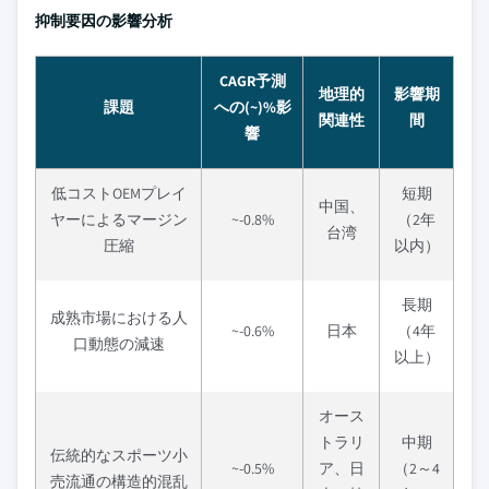
抑制要因の影響分析
CAGR予測
地理的
影響期
課題
への(~)%影
関連性
間
響
低コストOEMプレイ
短期
中国、
ヤーによるマージン
~-0.8%
（2年
台湾
圧縮
以内）
長期
成熟市場における人
~-0.6%
日本
（4年
口動態の減速
以上）
オース
トラリ
中期
伝統的なスポーツ小
~-0.5%
ア、日
（2～4
売流通の構造的混乱