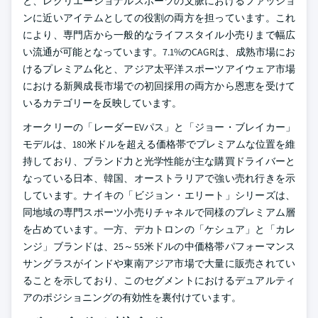
と、レクリエーショナルスポーツの文脈におけるファッショ
ンに近いアイテムとしての役割の両方を担っています。これ
により、専門店から一般的なライフスタイル小売りまで幅広
い流通が可能となっています。7.1%のCAGRは、成熟市場にお
けるプレミアム化と、アジア太平洋スポーツアイウェア市場
における新興成長市場での初回採用の両方から恩恵を受けて
いるカテゴリーを反映しています。
オークリーの「レーダーEVパス」と「ジョー・ブレイカー」
モデルは、180米ドルを超える価格帯でプレミアムな位置を維
持しており、ブランド力と光学性能が主な購買ドライバーと
なっている日本、韓国、オーストラリアで強い売れ行きを示
しています。ナイキの「ビジョン・エリート」シリーズは、
同地域の専門スポーツ小売りチャネルで同様のプレミアム層
を占めています。一方、デカトロンの「ケシュア」と「カレ
ンジ」ブランドは、25～55米ドルの中価格帯パフォーマンス
サングラスがインドや東南アジア市場で大量に販売されてい
ることを示しており、このセグメントにおけるデュアルティ
アのポジショニングの有効性を裏付けています。