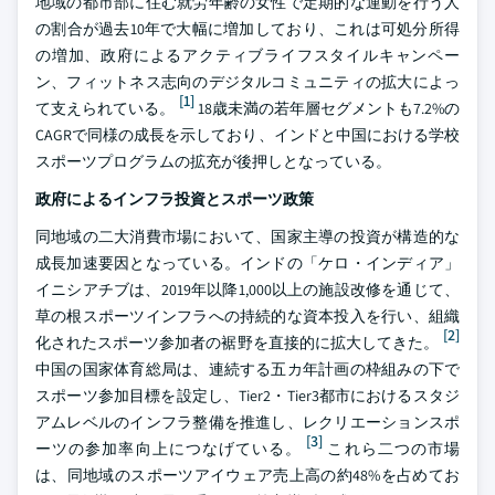
地域の都市部に住む就労年齢の女性で定期的な運動を行う人
の割合が過去10年で大幅に増加しており、これは可処分所得
の増加、政府によるアクティブライフスタイルキャンペー
ン、フィットネス志向のデジタルコミュニティの拡大によっ
[1]
て支えられている。
18歳未満の若年層セグメントも7.2%の
CAGRで同様の成長を示しており、インドと中国における学校
スポーツプログラムの拡充が後押しとなっている。
政府によるインフラ投資とスポーツ政策
同地域の二大消費市場において、国家主導の投資が構造的な
成長加速要因となっている。インドの「ケロ・インディア」
イニシアチブは、2019年以降1,000以上の施設改修を通じて、
草の根スポーツインフラへの持続的な資本投入を行い、組織
[2]
化されたスポーツ参加者の裾野を直接的に拡大してきた。
中国の国家体育総局は、連続する五カ年計画の枠組みの下で
スポーツ参加目標を設定し、Tier2・Tier3都市におけるスタジ
アムレベルのインフラ整備を推進し、レクリエーションスポ
[3]
ーツの参加率向上につなげている。
これら二つの市場
は、同地域のスポーツアイウェア売上高の約48%を占めてお