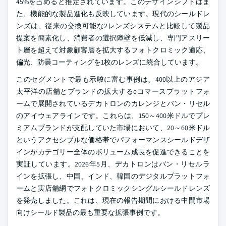
45%を占めると推定されています。このデザインシフトはま
た、機能的な製品進化も反映しています。現代のシールドレ
ンズは、従来の交換可能な2レンズシステムと比較して製品
提案を簡素化し、消費者の選択障壁を低減し、専門アスリー
ト層を超えて対象顧客層を拡大するフォトクロミック適応、
偏光、防曇コーティングを1枚のレンズに統合しています。
このセグメントで最も示唆に富む事例は、400以上のアジア
太平洋の店舗とブランドの拡大するeコマースプラットフォ
ームで展開されているデカトロンのカレンジとバン・リセル
のアイウェアラインです。これらは、150～400米ドルでプレ
ミアムブランドが支配していた市場において、20～60米ドル
というアクセシブルな価格帯でパフォーマンスシールドデザ
インがカテゴリー全体のボリューム成長を促進できることを
実証しています。2026年5月、デカトロンはバン・リセルラ
インを拡張し、中国、インド、韓国のデジタルプラットフォ
ームと実店舗網でフォトクロミックシングルシールドレンズ
を発売しました。これは、現在の報告期間における中間市場
向けシールド製品の最も重要な拡張事例です。