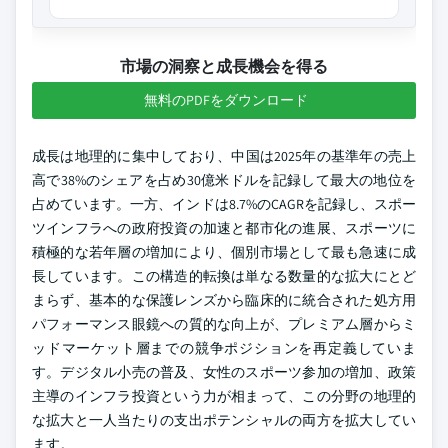
市場の洞察と成長機会を得る
無料のPDFをダウンロード
成長は地理的に集中しており、中国は2025年の基準年の売上
高で38%のシェアを占め30億米ドルを記録して最大の地位を
占めています。一方、インドは8.7%のCAGRを記録し、スポー
ツインフラへの政府投資の加速と都市化の進展、スポーツに
積極的な若年層の増加により、個別市場として最も急速に成
長しています。この構造的転換は単なる数量的な拡大にとど
まらず、基本的な保護レンズから臨床的に統合された処方用
パフォーマンス眼鏡への質的な向上が、プレミアム層からミ
ッドマーケット層までの競争ポジションを再定義していま
す。デジタル小売の普及、女性のスポーツ参加の増加、政策
主導のインフラ投資という力が相まって、この分野の地理的
な拡大と一人当たりの支出ポテンシャルの両方を拡大してい
ます。