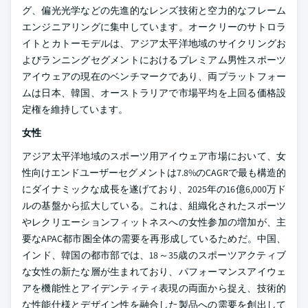
グ、偏光光学などの先進的なレンズ技術と空力的なフレーム
エンジニアリングに集中しています。オークリーのサトロラ
イトとカトーモデルは、アジア太平洋地域のサイクリングお
よびランニングセグメントにおけるプレミアム男性スポーツ
アイウェアの現在のベンチマークであり、両プラットフォー
ムは日本、韓国、オーストラリアで市場平均を上回る価格設
定権を維持しています。
女性
アジア太平洋地域のスポーツ用アイウェア市場において、女
性向けエンドユーザーセグメントは7.8%のCAGRで最も構造的
にダイナミックな成長を遂げており、2025年の16億6,000万ド
ルの基盤から拡大している。これは、組織化されたスポーツ
やレクリエーションフィットネスへの女性参加の増加が、主
要なAPAC都市圏全体の需要を再形成しているためだ。中国、
インド、韓国の都市部では、18～35歳のスポーツアクティブ
な女性の新たな層が生まれており、パフォーマンスアイウェ
アを機能性とアイデンティティ表現の両面から捉え、技術的
な性能仕様とデザイン性を融合した製品への需要を創出して