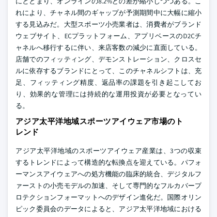
にとどまり、オンラインの8.2%との差が縮小しつつある。こ
れにより、チャネル間のギャップが予測期間中に大幅に縮小
する見込みだ。大型スポーツ小売業者は、消費者がブランド
ウェブサイト、ECプラットフォーム、アプリベースのD2Cチ
ャネルへ移行するに伴い、来店客数の減少に直面している。
店舗でのフィッティング、デモンストレーション、クロスセ
ルに依存するブランドにとって、このチャネルシフトは、充
足、フィッティング精度、返品率の課題を引き起こしてお
り、効果的な管理には持続的な運用投資が必要となってい
る。
アジア太平洋地域スポーツアイウェア市場のト
レンド
アジア太平洋地域のスポーツアイウェア産業は、3つの収束
するトレンドによって構造的な転換点を迎えている。パフォ
ーマンスアイウェアへの処方機能の臨床的統合、デジタルフ
ァーストの小売モデルの加速、そして専門的なフルカバープ
ロテクションフォーマットへのデザイン進化だ。国際オリン
ピック委員会のデータによると、アジア太平洋地域における