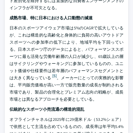
ド差別化を維持するには直接的な消費者エンゲージメントの
インフラが不可欠となる。
成熟市場、特に日本における人口動態の減速
日本のスポーツアイウェア市場は5%のCAGRで拡大している
が、これは構造的な高齢化と身体的に負荷の高いアウトドア
スポーツへの参加率の低下により、地域平均を下回ってい
る。日本スポーツ庁のデータによると、パフォーマンススポ
ーツに最も活発な労働年齢層の人口が減少し、65歳以上の層
はサイクリングやウォーキングに参加しているものの、ユニ
ット価値や仕様要件は若年層のパフォーマンスセグメントと
[5]
は大きく異なっている
。メーカーにとっての実務的な影響
は、平均販売価格が高い一方で販売数量の成長が制約される
市場であり、製品の合理化とプレミアム志向の戦略が、成長
市場とは異なるアプローチを必要としている。
伝統的なスポーツ小売流通の構造的混乱
オフラインチャネルは2025年に29億米ドル（53.2%シェア）
で依然として主流を占めているものの、成長率は年平均5.4%