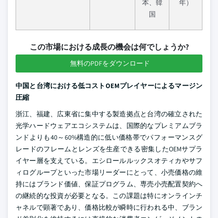
本、韓
年）
国
この市場における成長の機会は何でしょうか?
無料のPDFをダウンロード
中国と台湾における低コストOEMプレイヤーによるマージン
圧縮
浙江、福建、広東省に集中する製造拠点と台湾の確立された
光学ハードウェアエコシステムは、国際的なプレミアムブラ
ンドよりも40～60%構造的に低い価格帯でパフォーマンスグ
レードのフレームとレンズを生産できる密集したOEMサプラ
イヤー層を支えている。エシロールルックスオティカやサフ
ィログループといった市場リーダーにとって、小売価格の維
持にはブランド価値、保証プログラム、専売小売配置契約へ
の継続的な投資が必要となる。この課題は特にオンラインチ
ャネルで顕著であり、価格比較が瞬時に行われる中、ブラン