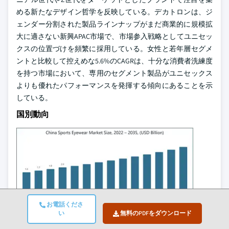
める新たなデザイン哲学を反映している。デカトロンは、ジ
ェンダー分割された製品ラインナップがまだ商業的に規模拡
大に適さない新興APAC市場で、市場参入戦略としてユニセッ
クスの位置づけを頻繁に採用している。女性と若年層セグメ
ントと比較して控えめな5.6%のCAGRは、十分な消費者洗練度
を持つ市場において、専用のセグメント製品がユニセックス
よりも優れたパフォーマンスを発揮する傾向にあることを示
している。
国別動向
お電話くださ
この市場を形成する主要なセグメントについ
い
無料のPDFをダウンロード
て詳しく知る