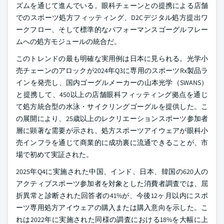
ズムを通じて進んでいる。眼科チェーンとの提携による店舗
でのスポーツ処方フィッティング、D2Cデジタル処方提出ワ
ークフロー、そして標準的なパフォーマンスゴーグルフレー
ムへの処方モジュールの統合だ。
このトレンドの最も明確な実用例は日本に見られる。光学小
売チェーンのアロックが2024年Q3に専用のスポーツRx製品ラ
インを発売し、国内ゴーグルメーカーの山本光学（SWANS）
と提携して、450以上の店舗眼科フィッティング拠点を通じ
て処方統合型の水泳・サイクリングゴーグルを提供した。こ
の展開により、25歳以上のレクリエーションスポーツ参加者
層に顕著な需要が示され、処方スポーツアイウェアが眼科小
売インフラを通じて商業的に成功裏に流通できることが、市
場で初めて実証された。
2025年Q4に実施された中国、インド、日本、韓国の620人の
アクティブスポーツ参加者を対象とした消費者調査では、屈
折異常と診断された回答者の41%が、今後12ヶ月以内にスポ
ーツ専用処方アイウェアの購入または購入意向を示した。こ
れは2022年に実施された同様の調査における18%を大幅に上