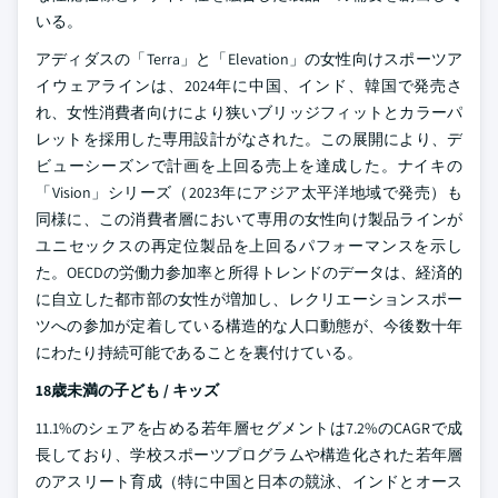
いる。
アディダスの「Terra」と「Elevation」の女性向けスポーツア
イウェアラインは、2024年に中国、インド、韓国で発売さ
れ、女性消費者向けにより狭いブリッジフィットとカラーパ
レットを採用した専用設計がなされた。この展開により、デ
ビューシーズンで計画を上回る売上を達成した。ナイキの
「Vision」シリーズ（2023年にアジア太平洋地域で発売）も
同様に、この消費者層において専用の女性向け製品ラインが
ユニセックスの再定位製品を上回るパフォーマンスを示し
た。OECDの労働力参加率と所得トレンドのデータは、経済的
に自立した都市部の女性が増加し、レクリエーションスポー
ツへの参加が定着している構造的な人口動態が、今後数十年
にわたり持続可能であることを裏付けている。
18歳未満の子ども / キッズ
11.1%のシェアを占める若年層セグメントは7.2%のCAGRで成
長しており、学校スポーツプログラムや構造化された若年層
のアスリート育成（特に中国と日本の競泳、インドとオース