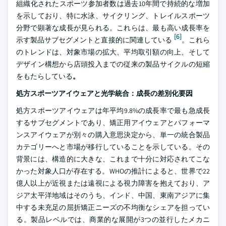
組織化されたスポーツ参加者数は過去10年間で持続的な増加
を示しており、特に水泳、サイクリング、トレイルスポーツ
分野で顕著な成長が見られる。これらは、最も高い成長率を
[6]
示す製品サブセグメントと直接的に関連している
。これら
のトレンドは、対象市場の拡大、平均取引額の向上、そして
デザイン構想から店頭投入までの従来の製品サイクルの短縮
をもたらしている
。
処方スポーツアイウェアと光学統合：成長の差別化要因
処方スポーツアイウェアは年平均9.8%の成長率で最も急成長
するサブセグメントであり、矯正用アイウェアとパフォーマ
ンスアイウェアが別々の購入意思決定から、単一の統合製品
カテゴリーへと市場が移行していることを示している。その
背景には、構造的に大きな、これまで十分に対応されてこな
かった対象人口が存在する。WHOの推計によると、世界で22
億人以上が近視または遠視による視力障害を抱えており、ア
ジア太平洋地域はそのうち、インド、中国、東南アジアに集
中する未充足の屈折矯正ニーズの不均衡なシェアを担ってい
る。製品レベルでは、商業的な展開が3つの並行したメカニ