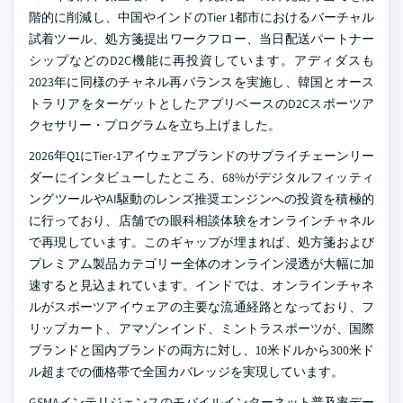
階的に削減し、中国やインドのTier 1都市におけるバーチャル
試着ツール、処方箋提出ワークフロー、当日配送パートナー
シップなどのD2C機能に再投資しています。アディダスも
2023年に同様のチャネル再バランスを実施し、韓国とオース
トラリアをターゲットとしたアプリベースのD2Cスポーツア
クセサリー・プログラムを立ち上げました。
2026年Q1にTier-1アイウェアブランドのサプライチェーンリー
ダーにインタビューしたところ、68%がデジタルフィッティ
ングツールやAI駆動のレンズ推奨エンジンへの投資を積極的
に行っており、店舗での眼科相談体験をオンラインチャネル
で再現しています。このギャップが埋まれば、処方箋および
プレミアム製品カテゴリー全体のオンライン浸透が大幅に加
速すると見込まれています。インドでは、オンラインチャネ
ルがスポーツアイウェアの主要な流通経路となっており、フ
リップカート、アマゾンインド、ミントラスポーツが、国際
ブランドと国内ブランドの両方に対し、10米ドルから300米ド
ル超までの価格帯で全国カバレッジを実現しています。
GSMAインテリジェンスのモバイルインターネット普及率デー