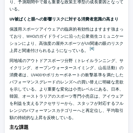
り、予測期間中で最も重要な政策主導型の成長要因となって
いる。
UV被ばくと眼への影響リスクに対する消費者意識の高まり
保護用スポーツアイウェアの臨床的有効性はますます強まっ
ており、WHOのガイドラインに沿った公衆衛生コミュニケー
ションにより、高強度の屋外スポーツがUV関連の眼のリスク
[4]
上昇と関連付けられるようになっている。
同地域のアウトドアスポーツ分野（トレイルランニング、サ
イクリング、オープンウォータースイミング、山岳活動）の
消費者は、UV400やポリカーボネートの衝撃基準を満たした
パフォーマンスグレードのレンズへの買い替えに明確な意欲
を示している。より重要な変化は小売レベルにある。日本、
韓国、オーストラリアのスポーツ専門小売店は、アイウェア
を利益を支えるアクセサリーから、スタッフが対応するフル
レンジのパフォーマンスカテゴリーへと再定位し、平均取引
額の持続的な上昇を反映している。
主な課題