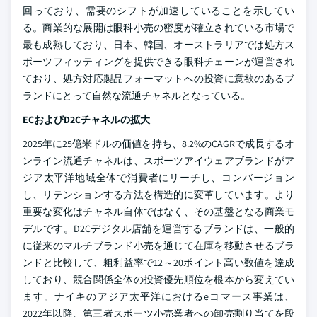
回っており、需要のシフトが加速していることを示してい
る。商業的な展開は眼科小売の密度が確立されている市場で
最も成熟しており、日本、韓国、オーストラリアでは処方ス
ポーツフィッティングを提供できる眼科チェーンが運営され
ており、処方対応製品フォーマットへの投資に意欲のあるブ
ランドにとって自然な流通チャネルとなっている。
ECおよびD2Cチャネルの拡大
2025年に25億米ドルの価値を持ち、8.2%のCAGRで成長するオ
ンライン流通チャネルは、スポーツアイウェアブランドがア
ジア太平洋地域全体で消費者にリーチし、コンバージョン
し、リテンションする方法を構造的に変革しています。より
重要な変化はチャネル自体ではなく、その基盤となる商業モ
デルです。D2Cデジタル店舗を運営するブランドは、一般的
に従来のマルチブランド小売を通じて在庫を移動させるブラ
ンドと比較して、粗利益率で12～20ポイント高い数値を達成
しており、競合関係全体の投資優先順位を根本から変えてい
ます。ナイキのアジア太平洋におけるeコマース事業は、
2022年以降、第三者スポーツ小売業者への卸売割り当てを段