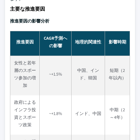
主要な推進要因
推進要因の影響分析
CAGR予測へ
推進要因
地理的関連性
影響時期
の影響
女性と若年
層のスポー
中国、イン
短期（2
~+1.5%
ツ参加の増
ド、韓国
年以内）
加
政府による
インフラ投
中期（2
~+1.8%
インド、中国
資とスポー
～4年）
ツ政策