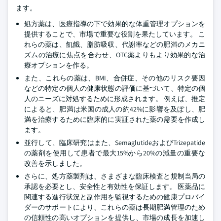
ます。
処方薬は、医療指導の下で効果的な体重管理オプションを
提供することで、市場で重要な役割を果たしています。 こ
れらの薬は、飢餓、脂肪吸収、代謝率などの肥満のメカニ
ズムの治療に焦点を合わせ、OTC薬よりもより効果的な治
療オプションを作る。
また、これらの薬は、BMI、合併症、その他のリスク要因
などの特定の個人の健康状態の評価に基づいて、特定の個
人のニーズに対処するために形成されます。 例えば、推定
によると、肥満は米国の成人の約42%に影響を及ぼし、肥
満を治療するために臨床的に実証された薬の需要を作成し
ます。
並行して、臨床研究はまた、SemaglutideおよびTrizepatide
の薬剤を使用して患者で最大15%から20%の減量の重要な
改善を示しました。
さらに、処方薬製剤は、さまざまな臨床検査と規制当局の
承認を必要とし、安全性と有効性を保証します。 医薬品に
関連する進行状況と副作用を監視するための健康プロバイ
ダーのサポートにより、これらの薬は長期肥満管理のため
の信頼性の高いオプションを提供し、市場の成長を加速し