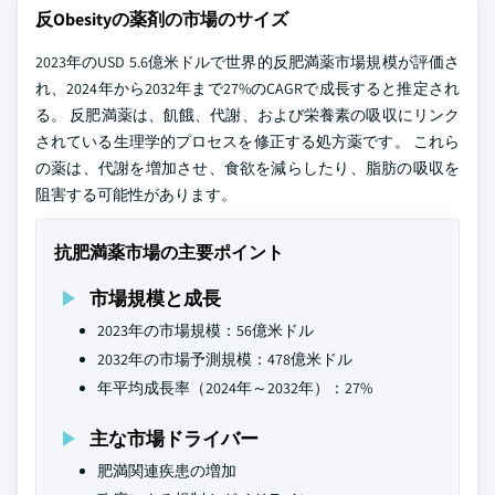
反Obesityの薬剤の市場のサイズ
2023年のUSD 5.6億米ドルで世界的反肥満薬市場規模が評価さ
れ、2024年から2032年まで27%のCAGRで成長すると推定され
る。 反肥満薬は、飢餓、代謝、および栄養素の吸収にリンク
されている生理学的プロセスを修正する処方薬です。 これら
の薬は、代謝を増加させ、食欲を減らしたり、脂肪の吸収を
阻害する可能性があります。
抗肥満薬市場の主要ポイント
市場規模と成長
2023年の市場規模：56億米ドル
2032年の市場予測規模：478億米ドル
年平均成長率（2024年～2032年）：27%
主な市場ドライバー
肥満関連疾患の増加