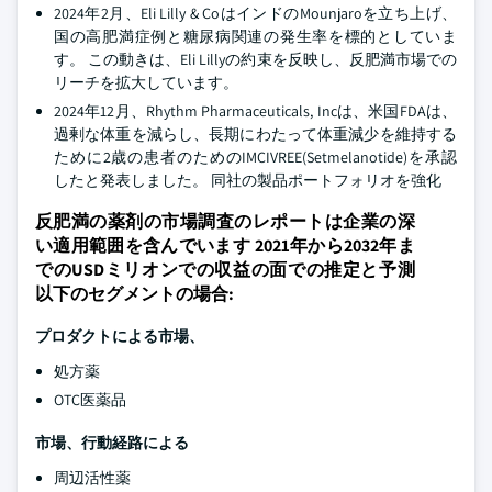
2024年2月、Eli Lilly & CoはインドのMounjaroを立ち上げ、
国の高肥満症例と糖尿病関連の発生率を標的としていま
す。 この動きは、Eli Lillyの約束を反映し、反肥満市場での
リーチを拡大しています。
2024年12月、Rhythm Pharmaceuticals, Incは、米国FDAは、
過剰な体重を減らし、長期にわたって体重減少を維持する
ために2歳の患者のためのIMCIVREE(Setmelanotide)を承認
したと発表しました。 同社の製品ポートフォリオを強化
反肥満の薬剤の市場調査のレポートは企業の深
い適用範囲を含んでいます 2021年から2032年ま
でのUSDミリオンでの収益の面での推定と予測
以下のセグメントの場合:
プロダクトによる市場、
処方薬
OTC医薬品
市場、行動経路による
周辺活性薬