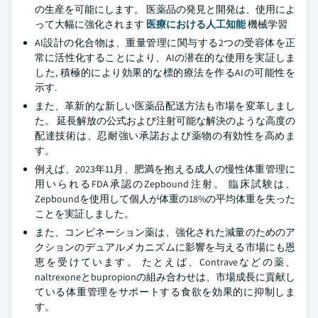
の生産を可能にします。 医薬品の発見と開発は、使用によ
って大幅に強化されます
医療における人工知能
機械学習
AI設計の化合物は、重量管理に関与する2つの受容体を正
常に活性化することにより、AIの潜在的な使用を実証しま
した, 積極的により効果的な標的療法を作るAIの可能性を
示す.
また、革新的な新しい医薬品配送方法も市場を変革しまし
た。 延長解放の公式および注射可能な解決のような高度の
配達技術は、忍耐強い承諾および薬物の有効性を高めま
す。
例えば、2023年11月、肥満を抱える成人の慢性体重管理に
用いられるFDA承認のZepbound注射。 臨床試験は、
Zepboundを使用して個人が体重の18%の平均体重を失った
ことを実証しました。
また、コンビネーション薬は、強化された減量のためのア
クションのデュアルメカニズムに影響を与える市場にも恩
恵を受けています。 たとえば、Contraveなどの薬、
naltrexoneとbupropionの組み合わせは、市場成長に貢献し
ている体重管理をサポートする食欲を効果的に抑制しま
す。