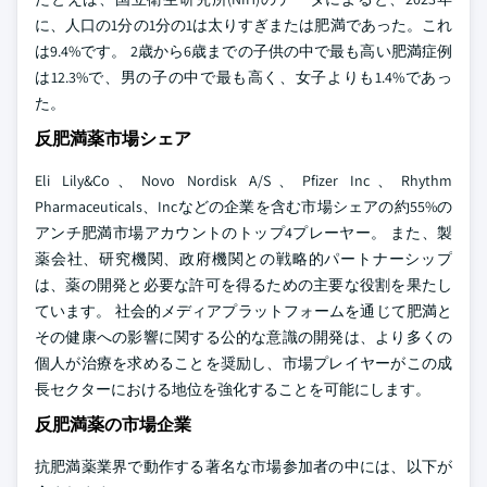
に、人口の1分の1分の1は太りすぎまたは肥満であった。これ
は9.4%です。 2歳から6歳までの子供の中で最も高い肥満症例
は12.3%で、男の子の中で最も高く、女子よりも1.4%であっ
た。
反肥満薬市場シェア
Eli Lily&Co、Novo Nordisk A/S、Pfizer Inc、Rhythm
Pharmaceuticals、Incなどの企業を含む市場シェアの約55%の
アンチ肥満市場アカウントのトップ4プレーヤー。 また、製
薬会社、研究機関、政府機関との戦略的パートナーシップ
は、薬の開発と必要な許可を得るための主要な役割を果たし
ています。 社会的メディアプラットフォームを通じて肥満と
その健康への影響に関する公的な意識の開発は、より多くの
個人が治療を求めることを奨励し、市場プレイヤーがこの成
長セクターにおける地位を強化することを可能にします。
反肥満薬の市場企業
抗肥満薬業界で動作する著名な市場参加者の中には、以下が