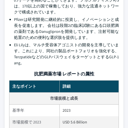
のリーチを高めることができます。 ノボノルディスクA/S
は、170以上の国で稼働しており、強力な流通ネットワー
クで構成されています。
Pfizerは研究開発に継続的に投資し、イノベーションと成
長を促進します。 会社は段階2の臨床試験にある口頭肥満
の薬剤であるDanuglipronを開発しています、注射可能な
処置のための便利な選択肢を提供します。
Eli Lilyは、マルチ受容体アゴニストの開発を主導していま
す。これにより、同社の製品ポートフォリオを強化する、
TerzpatideなどのGLPパスウェイをターゲットとするGLP-1
ang。
抗肥満薬市場 レポートの属性
主なポイント
詳細
市場規模と成長
基準年
2023
市場規模で 2023
USD 5.6 Billion