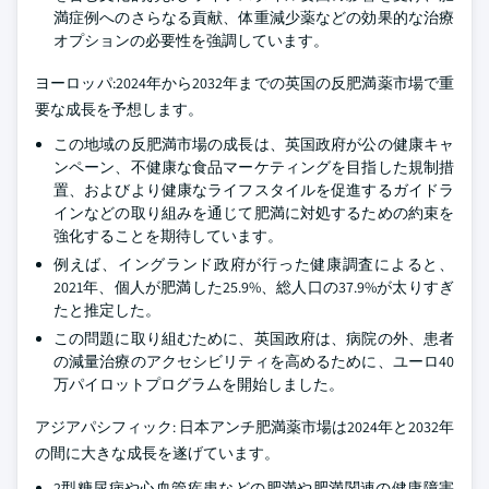
満症例へのさらなる貢献、体重減少薬などの効果的な治療
オプションの必要性を強調しています。
ヨーロッパ:2024年から2032年までの英国の反肥満薬市場で重
要な成長を予想します。
この地域の反肥満市場の成長は、英国政府が公の健康キャ
ンペーン、不健康な食品マーケティングを目指した規制措
置、およびより健康なライフスタイルを促進するガイドラ
インなどの取り組みを通じて肥満に対処するための約束を
強化することを期待しています。
例えば、イングランド政府が行った健康調査によると、
2021年、個人が肥満した25.9%、総人口の37.9%が太りすぎ
たと推定した。
この問題に取り組むために、英国政府は、病院の外、患者
の減量治療のアクセシビリティを高めるために、ユーロ40
万パイロットプログラムを開始しました。
アジアパシフィック: 日本アンチ肥満薬市場は2024年と2032年
の間に大きな成長を遂げています。
2型糖尿病や心血管疾患などの肥満や肥満関連の健康障害