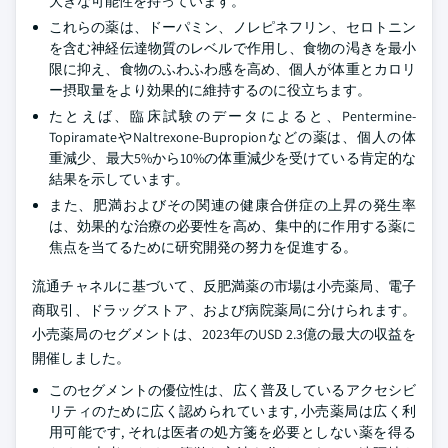
大きな可能性を持っています。
これらの薬は、ドーパミン、ノレピネフリン、セロトニン
を含む神経伝達物質のレベルで作用し、食物の渇きを最小
限に抑え、食物のふわふわ感を高め、個人が体重とカロリ
ー摂取量をより効果的に維持するのに役立ちます。
たとえば、臨床試験のデータによると、Pentermine-
TopiramateやNaltrexone-Bupropionなどの薬は、個人の体
重減少、最大5%から10%の体重減少を受けている肯定的な
結果を示しています。
また、肥満およびその関連の健康合併症の上昇の発生率
は、効果的な治療の必要性を高め、集中的に作用する薬に
焦点を当てるために研究開発の努力を促進する。
流通チャネルに基づいて、反肥満薬の市場は小売薬局、電子
商取引、ドラッグストア、および病院薬局に分けられます。
小売薬局のセグメントは、2023年のUSD 2.3億の最大の収益を
開催しました。
このセグメントの優位性は、広く普及しているアクセシビ
リティのために広く認められています, 小売薬局は広く利
用可能です, それは医者の処方箋を必要としない薬を得る