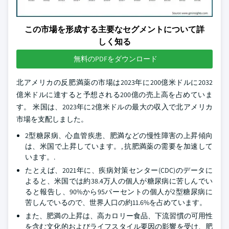
この市場を形成する主要なセグメントについて詳
しく知る
無料のPDFをダウンロード
北アメリカの反肥満薬の市場は2023年に200億米ドルに2032
億米ドルに達すると予想される200億の売上高を占めていま
す。 米国は、2023年に2億米ドルの最大の収入で北アメリカ
市場を支配しました。
2型糖尿病、心血管疾患、肥満などの慢性障害の上昇傾向
は、米国で上昇しています。, 抗肥満薬の需要を加速して
います。.
たとえば、2021年に、疾病対策センター(CDC)のデータに
よると、米国では約38.4万人の個人が糖尿病に苦しんでい
ると報告し、90%から95パーセントの個人が2型糖尿病に
苦しんでいるので、世界人口の約11.6%を占めています。
また、肥満の上昇は、高カロリー食品、下流習慣の可用性
を含む文化的およびライフスタイル要因の影響を受け、肥