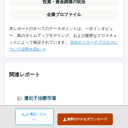
投資・資金調達の状況
企業プロファイル
本レポートのすべてのデータポイントは、一次インタビュ
ー、真のボトムアップモデリング、および厳密なクロスチェ
ックによって検証されています。
当社のリサーチプロセスに
ついて設明を読む →
関連レポート
遺伝子治療市場
細胞および遺伝子治療市場
お電話くださ
インドバイオシミラー市場
い
無料のPDFをダウンロード
中国バイオシミラー市場