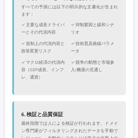
すべての予測には以下の明示的な文書化が含まれ
ます：
✓ 主要な成長ドライバ
✓ 抑制要因と緩和シナ
ーとその代演内容
リオ
✓ 規制上の代演内容と
✓ 技術普及曲線パラメ
政策変更リスク
ータ
✓ マクロ経済の代演内
✓ 競争の動態と市場参
容（GDP成長、インフ
入/椭退の見通し
レ、通貨）
6. 検証と品質保証
最終段階では人による検証が行われます。ドメイ
ン専門家がフィルタリングされたデータを手動で