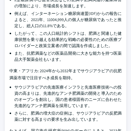
の増加により、市場成長を加速します。
例えば、インターネーション糖尿病連盟(IDF)からの報告に
よると、2021年、11004,999人の個人が糖尿病であったと推
定し、総人口の11.8%である。
したがって、この人口統計的シフトは、肥満と関連した健
康状態を乗り越える効果的な戦略の必要性のための医療プ
ロバイダーと政策立案者の間で認識を作成しました。
また、抗肥満薬などの医薬品開発に大きな能力を持つ医薬
品大手製薬会社もいます。
中東・アフリカ: 2024年から2032年までサウジアラビアの抗肥
満薬市場で注目すべき成長を期待。
サウジアラビアの先進医療インフラと先進医療技術への投
資の高まりは、先進的なアンチ肥満薬の開発と導入のため
のオープンを創出し、国の患者様固有のニーズに合わせた
先進的なアンチ肥満薬を採用しています。
さらに、肥満の増大症の症例は、サウジアラビアの反肥満
薬に対する高まりの要求を生み出しています。
たとえば、国立衛生研究所(NIH)のデータによると、2023年