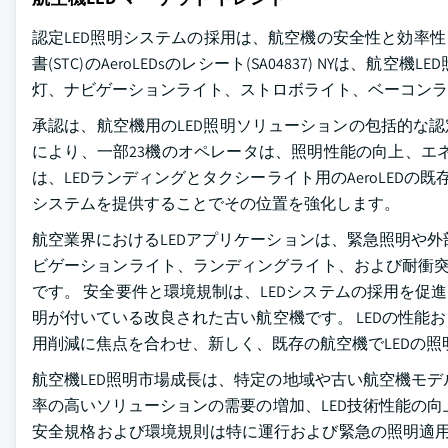
認定LED照明システムの採用は、航空機の安全性と効率性
書(STC)のAeroLEDsのレシート(SA04837) NY
灯、ナビゲーションライト、ストロボライト、ベーコンラ
承認は、航空機用のLED照明ソリューションの包括的な認
により、一部23機のオペレータは、照明性能の向上、エ
は、LEDランディングとタクシーライト用のAeroLED
システムを提供することでその位置を強化します。
航空業界におけるLEDアプリケーションは、緊急照明や
ビゲーションライト、ランディングライト、および耐衝突
です。 安全要件と環境規制は、LEDシステムの採用を促
明が付いている改良された古い航空機です。 LEDの性
用削減に焦点を合わせ、新しく、既存の航空機でLEDの
航空機LED照明市場成長は、特定の地域や古い航空機モ
率の高いソリューションの需要の増加、LED技術性能の
安全規格および環境規則は特に運行および緊急の照明適用で