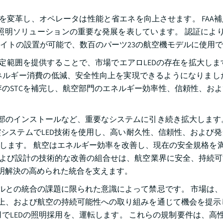
を変革し、オペレータは性能と省エネを向上させます。 FAA
は、航空機LED照明ソリューションの重要な発展を表しています。 認証によ
イトの設置が可能で、数百のパーツ23の航空機モデルに使用
定範囲を提供することで、市場でエアロLEDの存在を拡大しま
ネルギー消費の低減、安全性向上を実現できるようになりまし
の既存のSTCを補完し、航空部門のエネルギー効率性、信頼性、お
外部のインストールなど、重要なシステムに引き続き拡大します
システムでLED技術を使用し、高い耐久性、信頼性、および
進します。 航空はエネルギー効率を改善し、現在の安全規格を満
能および設計の技術的な改善の組合せは、航空業界に安全、持続
照明解決の高められた統合を支えます。
デルとの統合の課題に限られた意識によって禁忌です。 市場は
向上、および航空の持続可能性への取り組みを通じて機会を提示
LEDの照明採用を、運転します。 これらの規制要件は、高性