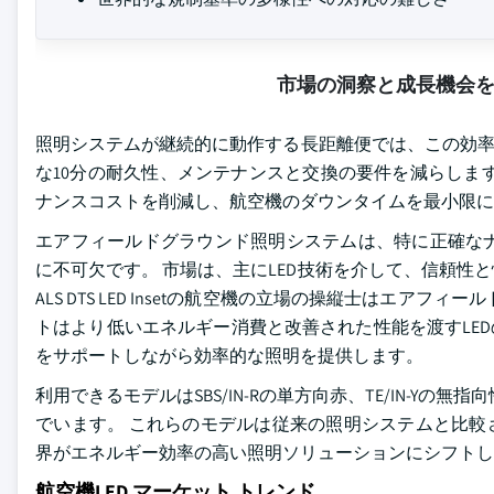
市場の洞察と成長機会
照明システムが継続的に動作する長距離便では、この効率
な10分の耐久性、メンテナンスと交換の要件を減らしま
ナンスコストを削減し、航空機のダウンタイムを最小限
エアフィールドグラウンド照明システムは、特に正確な
に不可欠です。 市場は、主にLED技術を介して、信頼
ALS DTS LED Insetの航空機の立場の操縦士はエ
トはより低いエネルギー消費と改善された性能を渡すLED
をサポートしながら効率的な照明を提供します。
利用できるモデルはSBS/IN-Rの単方向赤、TE/IN-Yの
でいます。 これらのモデルは従来の照明システムと比較
界がエネルギー効率の高い照明ソリューションにシフトし
航空機LED マーケット トレンド