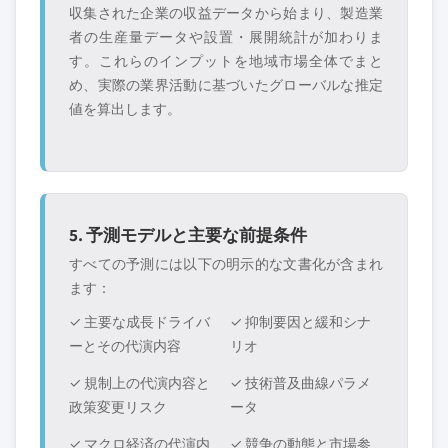
収集された企業の収益データから始まり、製造業
者の生産量データや設置・展開統計が加わりま
す。これらのインプットを地域市場全体でまと
め、実際の業界活動に基づいたグローバルな推定
値を算出します。
5. 予測モデルと主要な前提条件
すべての予測には以下の明示的な文書化が含まれ
ます：
✓ 主要な成長ドライバ
✓ 抑制要因と緩和シナ
ーとその代演内容
リオ
✓ 規制上の代演内容と
✓ 技術普及曲線パラメ
政策変更リスク
ータ
✓ マクロ経済の代演内
✓ 競争の動態と市場参