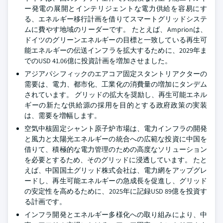
ー発電の展開とインテリジェントな電力供給を容易にす
る、エネルギー移行計画を借りてスマートグリッドシステ
ムに費やす地域のリーダーです。 たとえば、Amprionは、
ドイツのグリーンエネルギーの目標と一致している再生可
能エネルギーの伝送インフラを拡大するために、2029年ま
でのUSD 41.06億に投資計画を増加させました。
アジアパシフィックのエアコア固定スタントリアクターの
需要は、電力、都市化、工業化の消費量の増加にタンデム
されています。 グリッドの拡大を奨励し、再生可能エネル
ギーの新たな供給源の採用を目的とする政府政策の実装
は、需要を増幅します。
空気中核固定シャント原子炉市場は、電力インフラの開発
と風力と太陽光エネルギーの統合への広範な投資に中国を
借りて、積極的な電力管理のための高度なソリューション
を必要とするため、そのグリッドに浸透しています。 たと
えば、中国国土グリッド株式会社は、電力網をアップグレ
ードし、再生可能エネルギーの急成長を促進し、グリッド
の安定性を高めるために、2025年に記録USD 89億を投資す
る計画です。
インフラ開発とエネルギー多様化への取り組みにより、中