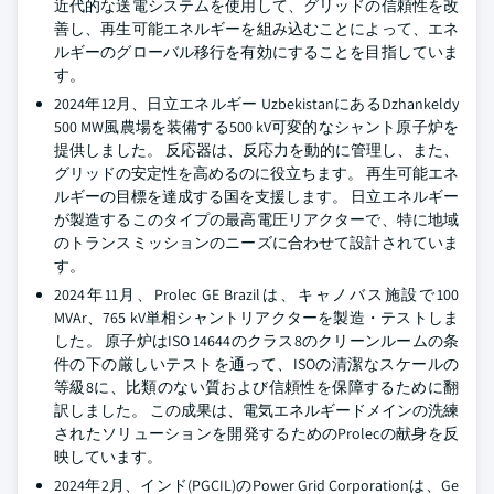
近代的な送電システムを使用して、グリッドの信頼性を改
善し、再生可能エネルギーを組み込むことによって、エネ
ルギーのグローバル移行を有効にすることを目指していま
す。
2024年12月、日立エネルギー UzbekistanにあるDzhankeldy
500 MW風農場を装備する500 kV可変的なシャント原子炉を
提供しました。 反応器は、反応力を動的に管理し、また、
グリッドの安定性を高めるのに役立ちます。 再生可能エネ
ルギーの目標を達成する国を支援します。 日立エネルギー
が製造するこのタイプの最高電圧リアクターで、特に地域
のトランスミッションのニーズに合わせて設計されていま
す。
2024年11月、Prolec GE Brazilは、キャノバス施設で100
MVAr、765 kV単相シャントリアクターを製造・テストしま
した。 原子炉はISO 14644のクラス8のクリーンルームの条
件の下の厳しいテストを通って、ISOの清潔なスケールの
等級8に、比類のない質および信頼性を保障するために翻
訳しました。 この成果は、電気エネルギードメインの洗練
されたソリューションを開発するためのProlecの献身を反
映しています。
2024年2月、インド(PGCIL)のPower Grid Corporationは、Ge