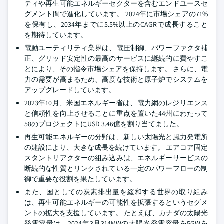
ティや再生可能エネルギーセクターを含むエンドユースセ
グメント間で進化しています。 2024年に市場シェアの71%
を保有し、2034年までに5.5%以上のCAGRで成長すること
を期待しています。
電動ユーティリティ業界は、電圧制御、パワーファクタ補
正、グリッド安定性の最高のサービスに継続的に費やすこ
とにより、その指令市場シェアを保持します。 さらに、電
力の需要が高まるため、高度な技術と原子炉でシステムを
アップグレードしています。
2023年10月、米国エネルギー省は、電力網のレジリエンス
と信頼性を向上させることに重点を置いた44州にわたって
58のプロジェクトにUSD 3.46億を割り当てました。
再生可能エネルギーの分野は、新しい太陽光と風力発電所
の建設により、大きな成長を続けています。 エアコア固定
スタントリアクターの組み込みは、エネルギーサービスの
断続的な性質とリンクされている一定のパワーフローの制
御で重要な役割を果たしています。
また、国としての炭素排出量を緩和する世界の取り組み
は、再生可能エネルギーの可能性を拡張するというセグメ
ントの拡大を支援しています。 たとえば、カナダの太陽光
発電容量は、2024年3月314MWの太陽光発電容量を5GWを