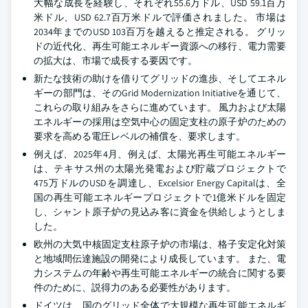
大幅な成長を経験し、それぞれ55.6万ドル、USD 59.1百万
米ドル、USD 62.7百万米ドルで評価されました。 市場は
2034年までのUSD 103百万を越えると推定される。 グリッ
ドの近代化、再生可能エネルギー資源への移行、電力需要
の拡大は、市場で成長する要因です。
新たな技術の助けを借りてグリッドの進歩、そしてエネル
ギーの部門は、そのGrid Modernization Initiativeを通じて、
これらの取り組みをさらに進めています。 風力および太陽
エネルギーの採用は空気中心の固定支柱の原子炉のための
要求を高める電圧レベルの補償を、要求します。
例えば、2025年4月、例えば、太陽光再生可能エネルギー
は、テキサス州の太陽光発電および貯蔵プロジェクトで
475万ドルのUSDを調達し、Excelsior Energy Capitalは、全
国の再生可能エネルギープロジェクトで1億米ドルを固定
し、シャント原子炉の見込み客に資金を供給しようとしま
した。
欧州の大気中核固定支柱原子炉の市場は、格子安定化対策
と地域間伝達施設の開発により成長しています。 また、電
力システムの年齢や再生可能エネルギーの統合に関する要
件のために、説得力のある必要性があります。
ドイツは、国のグリッド全体で大規模な再生可能エネルギ