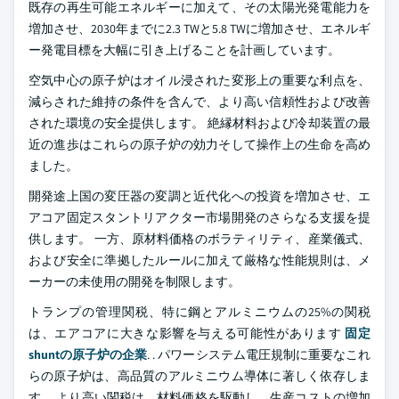
既存の再生可能エネルギーに加えて、その太陽光発電能力を
増加させ、2030年までに2.3 TWと5.8 TWに増加させ、エネルギ
ー発電目標を大幅に引き上げることを計画しています。
空気中心の原子炉はオイル浸された変形上の重要な利点を、
減らされた維持の条件を含んで、より高い信頼性および改善
された環境の安全提供します。 絶縁材料および冷却装置の最
近の進歩はこれらの原子炉の効力そして操作上の生命を高め
ました。
開発途上国の変圧器の変調と近代化への投資を増加させ、エ
アコア固定スタントリアクター市場開発のさらなる支援を提
供します。 一方、原材料価格のボラティリティ、産業儀式、
および安全に準拠したルールに加えて厳格な性能規則は、メ
ーカーの未使用の開発を制限します。
トランプの管理関税、特に鋼とアルミニウムの25%の関税
は、エアコアに大きな影響を与える可能性があります
固定
shuntの原子炉の企業
. . パワーシステム電圧規制に重要なこれ
らの原子炉は、高品質のアルミニウム導体に著しく依存しま
す。 より高い関税は、材料価格を駆動し、生産コストの増加