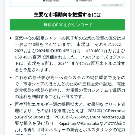
主要な市場動向を把握するには
無料のPDFをダウンロード
空気中心の固定シャントの原子炉の企業の段階の区分は単
一および3相を含んでいます。 市場は、それぞれ2022、
2023および2024年のUSD 425.1百万、USD 460.1百万および
USD 496.9百万で評価されました。 3つのフェーズセグメン
トは、市場を支配し、2034年までに627百万米ドルに達す
ると予想されます。
これらの原子炉が高圧伝達システムの縦に重要であるの
で、市場シェアのほとんどのための三相区分の記述。 電圧
定常状態の状態を維持し、大規模の電力システムで反応力
の流れを制御することは不可欠です。
再生可能エネルギー源の採用拡大と、効果的なグリッド管
理により、その活用を推進 たとえば、2024年にGE Vernova
のGrid Solutionsは、PGCILから765kVのshunt reactorsの重
要な購入を受け取り、RajasthanやKarnatakaなどの地域に
おける再生可能エネルギーの統合とボルスタリングの電力