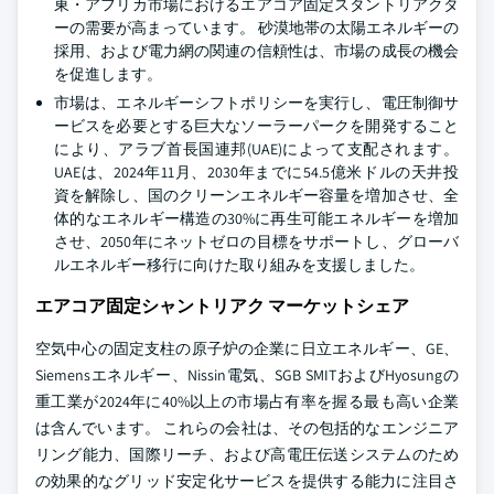
東・アフリカ市場におけるエアコア固定スタントリアクタ
ーの需要が高まっています。 砂漠地帯の太陽エネルギーの
採用、および電力網の関連の信頼性は、市場の成長の機会
を促進します。
市場は、エネルギーシフトポリシーを実行し、電圧制御サ
ービスを必要とする巨大なソーラーパークを開発すること
により、アラブ首長国連邦(UAE)によって支配されます。
UAEは、2024年11月、2030年までに54.5億米ドルの天井投
資を解除し、国のクリーンエネルギー容量を増加させ、全
体的なエネルギー構造の30%に再生可能エネルギーを増加
させ、2050年にネットゼロの目標をサポートし、グローバ
ルエネルギー移行に向けた取り組みを支援しました。
エアコア固定シャントリアク マーケットシェア
空気中心の固定支柱の原子炉の企業に日立エネルギー、GE、
Siemensエネルギー、Nissin電気、SGB SMITおよびHyosungの
重工業が2024年に40%以上の市場占有率を握る最も高い企業
は含んでいます。 これらの会社は、その包括的なエンジニア
リング能力、国際リーチ、および高電圧伝送システムのため
の効果的なグリッド安定化サービスを提供する能力に注目さ