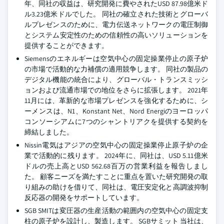
年、同社の収益は、研究開発に費やされたUSD 87.98億米ド
ル3.23億米ドルでした。 同社の確立された技術とグローバ
ルプレゼンスのために、電力伝送ネットワークの電圧制御
とシステム安定性のための信頼性の高いソリューションを
提供することができます。
Siemensのエネルギーは空気中心の固定操業停止の原子炉
の市場で活動的な力補償の適用競争します。 同社の製品の
デジタル機能の統合により、グローバル・トランスミッシ
ョンおよび流通市場での地位をさらに拡張します。 2021年
11月には、革新的な市場プレゼンスを強化するために、シ
ーメンスは、N1、Konstant Net、Nord Energiのヨーロッパ
コンソーシアムに7つのシャントリアクを提供する契約を
締結しました。
Nissin電気はアジアの空気中心の固定操業停止原子炉の企
業で活動的に残ります。 2024年に、同社は、USD 5.11億米
ドルの売上高とUSD 562.68百万の営業利益を報告しまし
た。 顧客ニーズを満たすことに重点を置いた研究開発の取
り組みの助けを借りて、同社は、電圧安定化と高調波抑制
反応器の開発をサポートしています。
SGB SMITは変圧器の生産活動の範囲内の空気中心の固定支
柱の原子炉を設計し、製造します。 SGBサミット 当社は、