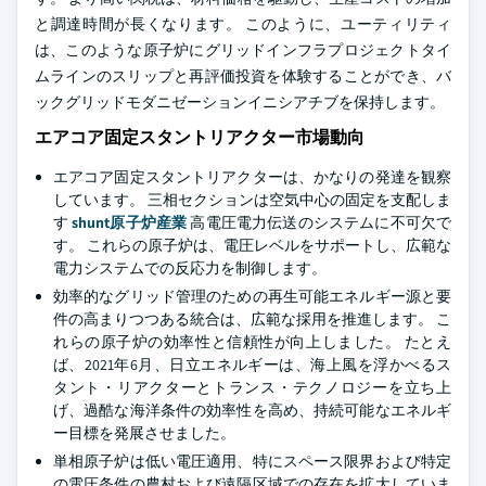
と調達時間が長くなります。 このように、ユーティリティ
は、このような原子炉にグリッドインフラプロジェクトタイ
ムラインのスリップと再評価投資を体験することができ、バ
ックグリッドモダニゼーションイニシアチブを保持します。
エアコア固定スタントリアクター市場動向
エアコア固定スタントリアクターは、かなりの発達を観察
しています。 三相セクションは空気中心の固定を支配しま
す
shunt原子炉産業
高電圧電力伝送のシステムに不可欠で
す。 これらの原子炉は、電圧レベルをサポートし、広範な
電力システムでの反応力を制御します。
効率的なグリッド管理のための再生可能エネルギー源と要
件の高まりつつある統合は、広範な採用を推進します。 こ
れらの原子炉の効率性と信頼性が向上しました。 たとえ
ば、2021年6月、日立エネルギーは、海上風を浮かべるス
タント・リアクターとトランス・テクノロジーを立ち上
げ、過酷な海洋条件の効率性を高め、持続可能なエネルギ
ー目標を発展させました。
単相原子炉は低い電圧適用、特にスペース限界および特定
の電圧条件の農村および遠隔区域での存在を拡大していま