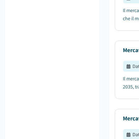
Il merca
che il m
Mercat
Da
Il merca
2035, tr
Mercat
Da