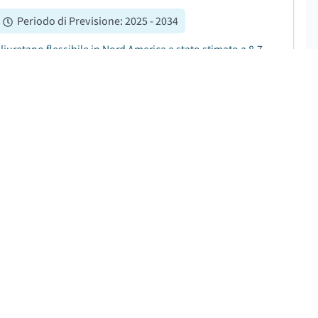
Periodo di Previsione
:
2025 - 2034
iuretano flessibile in Nord America e stato stimato a 8,7
ollari nel 2025 a 15,5 miliardi di dollari nel 2034, con un
SCARICA IL PDF GRATUITO
Periodo di Previsione
:
2025 – 2034
44,2 miliardi di USD nel 2024 e si prevede che crescera
....
SCARICA IL PDF GRATUITO