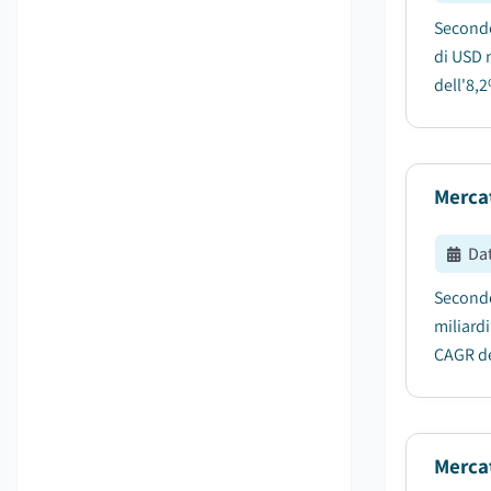
Secondo 
di USD n
dell'8,2
Merca
Da
Secondo
miliardi
CAGR de
Mercat