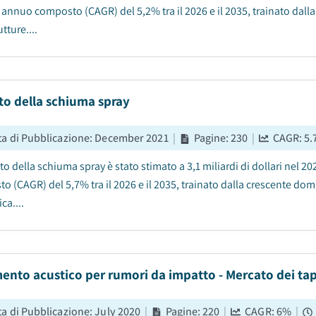
a annuo composto (CAGR) del 5,2% tra il 2026 e il 2035, trainato dall
utture....
to della schiuma spray
ta di Pubblicazione
:
December 2021
|
Pagine
:
230
|
CAGR:
5.
to della schiuma spray è stato stimato a 3,1 miliardi di dollari nel 2
o (CAGR) del 5,7% tra il 2026 e il 2035, trainato dalla crescente dom
ca....
ento acustico per rumori da impatto - Mercato dei tap
ta di Pubblicazione
:
July 2020
|
Pagine
:
220
|
CAGR:
6
%
|