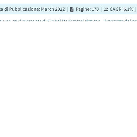
ta di Pubblicazione
:
March 2022
|
Pagine
:
170
|
CAGR:
6.1
%
|
uno studio recente di Global Market Insights Inc., il mercato del pol
 di dollari nel 2024. Il mercato dovrebbe crescere da 14,5 miliardi di d
l 6,1%....
o delle facciate continue
ta di Pubblicazione
:
April 2022
|
Pagine
:
209
|
CAGR:
7.2
%
|
nsione del mercato globale delle facciate continue e stata stimata a 
miliardi di USD a 88,9 miliardi di USD nel 2034, con un CAGR del 7,2%
o dei pannelli di fibra a media densità