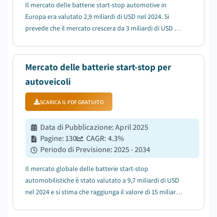
Il mercato delle batterie start-stop automotive in
Europa era valutato 2,9 miliardi di USD nel 2024. Si
prevede che il mercato crescera da 3 miliardi di USD nel
2025 a 4,4 miliardi di USD entro il 2034, con un CAGR
del 4,1%....
Mercato delle batterie start-stop per
autoveicoli
SCARICA IL PDF GRATUITO
Data di Pubblicazione
:
April 2025
Pagine
:
130
CAGR:
4.3
%
Periodo di Previsione
:
2025 - 2034
Il mercato globale delle batterie start-stop
automobilistiche è stato valutato a 9,7 miliardi di USD
nel 2024 e si stima che raggiunga il valore di 15 miliardi
di USD entro il 2034, in crescita a un CAGR del 4,3% dal
2025 al 2034....