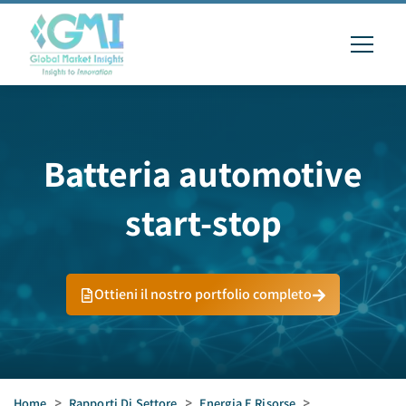
Batteria automotive
start-stop
Ottieni il nostro portfolio completo
Home
>
Rapporti Di Settore
>
Energia E Risorse
>